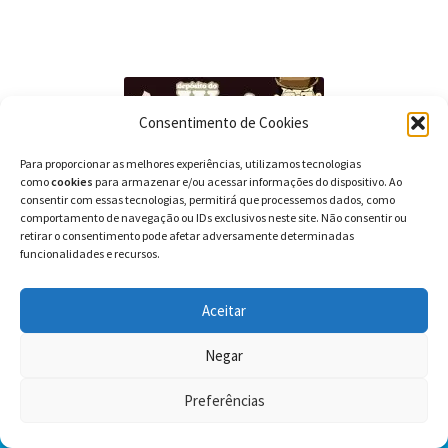
Consentimento de Cookies
Para proporcionar as melhores experiências, utilizamos tecnologias
como
cookies
para armazenar e/ou acessar informações do dispositivo. Ao
consentir com essas tecnologias, permitirá que processemos dados, como
comportamento de navegação ou IDs exclusivos neste site. Não consentir ou
retirar o consentimento pode afetar adversamente determinadas
funcionalidades e recursos.
Aceitar
Negar
Preferências
0
Pesquisar
Pesquisar