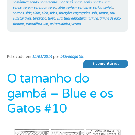
semântica
,
sendo
,
sentimentos
,
ser
,
Será
,
serão
,
serás
,
serdes
,
serei
,
sereis
,
serem
,
seremos
,
seres
,
séria
,
seriam
,
seríamos
,
serias
,
seríeis
,
sermos
,
sida
,
sidas
,
sido
,
sidos
,
situações engraçadas
,
sois
,
somos
,
sou
,
substantivos
,
território
,
texto
,
Tira
,
tiras educativas
,
tirinha
,
tirinha de gato
,
tirinhas
,
trocadilhos
,
um
,
universidades
,
verbos
Publicado em
15/01/2014
por
blueeosgatos
—
3 comentários
O tamanho do
gambá – Blue e os
Gatos #10