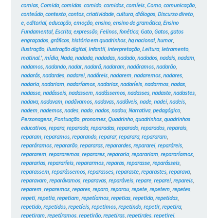
comias
,
Comida
,
comidas
,
comido
,
comidos
,
comíeis
,
Como
,
comunicação
,
conteúdo
,
contexto
,
contos
,
criatividade
,
cultura
,
diálogos
,
Discurso direto
,
e
,
editorial
,
educação
,
emoção
,
ensino
,
ensino de gramática
,
Ensino
Fundamental
,
Escrita
,
expressão
,
Felinos
,
fonética
,
Gato
,
Gatos
,
gatos
engraçados
,
gráficos
,
história em quadrinhos
,
hq nacional
,
humor
,
ilustração
,
ilustração digital
,
Infantil
,
interpretação
,
Leitura
,
letramento
,
matinal.’
,
mídia
,
Nada
,
nadada
,
nadadas
,
nadado
,
nadados
,
nadais
,
nadam
,
nadamos
,
nadando
,
nadar
,
nadará
,
nadaram
,
nadáramos
,
nadarão
,
nadarás
,
nadardes
,
nadarei
,
nadáreis
,
nadarem
,
nadaremos
,
nadares
,
nadaria
,
nadariam
,
nadaríamos
,
nadarias
,
nadaríeis
,
nadarmos
,
nadas
,
nadasse
,
nadásseis
,
nadassem
,
nadássemos
,
nadasses
,
nadaste
,
nadastes
,
nadava
,
nadavam
,
nadávamos
,
nadavas
,
nadáveis
,
nade
,
nadei
,
nadeis
,
nadem
,
nademos
,
nades
,
nado
,
nados
,
nadou
,
Narrativa
,
pedagógico
,
Personagens
,
Pontuação
,
pronomes
,
Quadrinho
,
quadrinhos
,
quadrinhos
educativos
,
repara
,
reparada
,
reparadas
,
reparado
,
reparados
,
reparais
,
reparam
,
reparamos
,
reparando
,
reparar
,
reparara
,
repararam
,
reparáramos
,
repararão
,
repararas
,
reparardes
,
repararei
,
reparáreis
,
repararem
,
repararemos
,
reparares
,
repararia
,
reparariam
,
repararíamos
,
repararias
,
repararíeis
,
repararmos
,
reparas
,
reparasse
,
reparásseis
,
reparassem
,
reparássemos
,
reparasses
,
reparaste
,
reparastes
,
reparava
,
reparavam
,
reparávamos
,
reparavas
,
reparáveis
,
repare
,
reparei
,
repareis
,
reparem
,
reparemos
,
repares
,
reparo
,
reparou
,
repete
,
repetem
,
repetes
,
repeti
,
repetia
,
repetiam
,
repetíamos
,
repetias
,
repetida
,
repetidas
,
repetido
,
repetidos
,
repetíeis
,
repetimos
,
repetindo
,
repetir
,
repetira
,
repetiram
,
repetíramos
,
repetirão
,
repetiras
,
repetirdes
,
repetirei
,