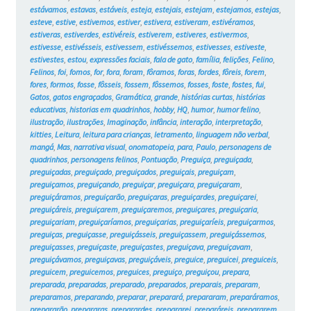
estávamos
,
estavas
,
estáveis
,
esteja
,
estejais
,
estejam
,
estejamos
,
estejas
,
esteve
,
estive
,
estivemos
,
estiver
,
estivera
,
estiveram
,
estivéramos
,
estiveras
,
estiverdes
,
estivéreis
,
estiverem
,
estiveres
,
estivermos
,
estivesse
,
estivésseis
,
estivessem
,
estivéssemos
,
estivesses
,
estiveste
,
estivestes
,
estou
,
expressões faciais
,
fala de gato
,
família
,
felições
,
Felino
,
Felinos
,
foi
,
fomos
,
for
,
fora
,
foram
,
fôramos
,
foras
,
fordes
,
fôreis
,
forem
,
fores
,
formos
,
fosse
,
fôsseis
,
fossem
,
fôssemos
,
fosses
,
foste
,
fostes
,
fui
,
Gatos
,
gatos engraçados
,
Gramática
,
grande
,
histórias curtas
,
histórias
educativas
,
historias em quadrinhos
,
hobby
,
HQ
,
humor
,
humor felino
,
ilustração
,
ilustrações
,
Imaginação
,
infância
,
interação
,
interpretação
,
kitties
,
Leitura
,
leitura para crianças
,
letramento
,
linguagem não verbal
,
mangá
,
Mas
,
narrativa visual
,
onomatopeia
,
para
,
Paulo
,
personagens de
quadrinhos
,
personagens felinos
,
Pontuação
,
Preguiça
,
preguiçada
,
preguiçadas
,
preguiçado
,
preguiçados
,
preguiçais
,
preguiçam
,
preguiçamos
,
preguiçando
,
preguiçar
,
preguiçara
,
preguiçaram
,
preguiçáramos
,
preguiçarão
,
preguiçaras
,
preguiçardes
,
preguiçarei
,
preguiçáreis
,
preguiçarem
,
preguiçaremos
,
preguiçares
,
preguiçaria
,
preguiçariam
,
preguiçaríamos
,
preguiçarias
,
preguiçaríeis
,
preguiçarmos
,
preguiças
,
preguiçasse
,
preguiçásseis
,
preguiçassem
,
preguiçássemos
,
preguiçasses
,
preguiçaste
,
preguiçastes
,
preguiçava
,
preguiçavam
,
preguiçávamos
,
preguiçavas
,
preguiçáveis
,
preguice
,
preguicei
,
preguiceis
,
preguicem
,
preguicemos
,
preguices
,
preguiço
,
preguiçou
,
prepara
,
preparada
,
preparadas
,
preparado
,
preparados
,
preparais
,
preparam
,
preparamos
,
preparando
,
preparar
,
preparará
,
prepararam
,
preparáramos
,
prepararão
,
prepararas
,
preparardes
,
prepararei
,
preparáreis
,
prepararem
,