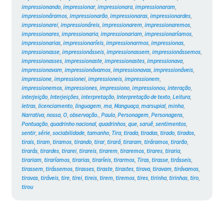
impressionando
,
impressionar
,
impressionara
,
impressionaram
,
impressionáramos
,
impressionarão
,
impressionaras
,
impressionardes
,
impressionarei
,
impressionáreis
,
impressionarem
,
impressionaremos
,
impressionares
,
impressionaria
,
impressionariam
,
impressionaríamos
,
impressionarias
,
impressionaríeis
,
impressionarmos
,
impressionas
,
impressionasse
,
impressionásseis
,
impressionassem
,
impressionássemos
,
impressionasses
,
impressionaste
,
impressionastes
,
impressionava
,
impressionavam
,
impressionávamos
,
impressionavas
,
impressionáveis
,
impressione
,
impressionei
,
impressioneis
,
impressionem
,
impressionemos
,
impressiones
,
impressiono
,
impressionou
,
interação
,
interjeição
,
Interjeições
,
interpretação
,
Interpretação de texto
,
Leitura
,
letras
,
licenciamento
,
linguagem
,
ma
,
Manguaça
,
marsupial
,
minha
,
Narrativa
,
nossa
,
O
,
observação.
,
Paulo
,
Personagem
,
Personagens
,
Pontuação
,
quadrinho nacional
,
quadrinhos
,
que
,
saruê
,
sentimentos
,
sentir
,
série
,
sociabilidade
,
tamanho
,
Tira
,
tirada
,
tiradas
,
tirado
,
tirados
,
tirais
,
tiram
,
tiramos
,
tirando
,
tirar
,
tirará
,
tiraram
,
tiráramos
,
tirarão
,
tirarás
,
tirardes
,
tirarei
,
tirareis
,
tirarem
,
tiraremos
,
tirares
,
tiraria
,
tirariam
,
tiraríamos
,
tirarias
,
tiraríeis
,
tirarmos
,
Tiras
,
tirasse
,
tirásseis
,
tirassem
,
tirássemos
,
tirasses
,
tiraste
,
tirastes
,
tirava
,
tiravam
,
tirávamos
,
tiravas
,
tiráveis
,
tire
,
tirei
,
tireis
,
tirem
,
tiremos
,
tires
,
tirinha
,
tirinhas
,
tiro
,
tirou