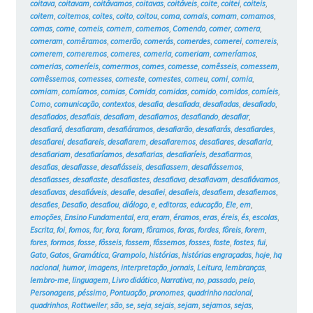
coitava
,
coitavam
,
coitávamos
,
coitavas
,
coitáveis
,
coite
,
coitei
,
coiteis
,
coitem
,
coitemos
,
coites
,
coito
,
coitou
,
coma
,
comais
,
comam
,
comamos
,
comas
,
come
,
comeis
,
comem
,
comemos
,
Comendo
,
comer
,
comera
,
comeram
,
comêramos
,
comerão
,
comerás
,
comerdes
,
comerei
,
comereis
,
comerem
,
comeremos
,
comeres
,
comeria
,
comeriam
,
comeríamos
,
comerias
,
comeríeis
,
comermos
,
comes
,
comesse
,
comêsseis
,
comessem
,
comêssemos
,
comesses
,
comeste
,
comestes
,
comeu
,
comi
,
comia
,
comiam
,
comíamos
,
comias
,
Comida
,
comidas
,
comido
,
comidos
,
comíeis
,
Como
,
comunicação
,
contextos
,
desafia
,
desafiada
,
desafiadas
,
desafiado
,
desafiados
,
desafiais
,
desafiam
,
desafiamos
,
desafiando
,
desafiar
,
desafiará
,
desafiaram
,
desafiáramos
,
desafiarão
,
desafiarás
,
desafiardes
,
desafiarei
,
desafiareis
,
desafiarem
,
desafiaremos
,
desafiares
,
desafiaria
,
desafiariam
,
desafiaríamos
,
desafiarias
,
desafiaríeis
,
desafiarmos
,
desafias
,
desafiasse
,
desafiásseis
,
desafiassem
,
desafiássemos
,
desafiasses
,
desafiaste
,
desafiastes
,
desafiava
,
desafiavam
,
desafiávamos
,
desafiavas
,
desafiáveis
,
desafie
,
desafiei
,
desafieis
,
desafiem
,
desafiemos
,
desafies
,
Desafio
,
desafiou
,
diálogo
,
e
,
editoras
,
educação
,
Ele
,
em
,
emoções
,
Ensino Fundamental
,
era
,
eram
,
éramos
,
eras
,
éreis
,
és
,
escolas
,
Escrita
,
foi
,
fomos
,
for
,
fora
,
foram
,
fôramos
,
foras
,
fordes
,
fôreis
,
forem
,
fores
,
formos
,
fosse
,
fôsseis
,
fossem
,
fôssemos
,
fosses
,
foste
,
fostes
,
fui
,
Gato
,
Gatos
,
Gramática
,
Grampolo
,
histórias
,
histórias engraçadas
,
hoje
,
hq
nacional
,
humor
,
imagens
,
interpretação
,
jornais
,
Leitura
,
lembranças
,
lembro-me
,
linguagem
,
Livro didático
,
Narrativa
,
no
,
passado
,
pelo
,
Personagens
,
péssimo
,
Pontuação
,
pronomes
,
quadrinho nacional
,
quadrinhos
,
Rottweiler
,
são
,
se
,
seja
,
sejais
,
sejam
,
sejamos
,
sejas
,