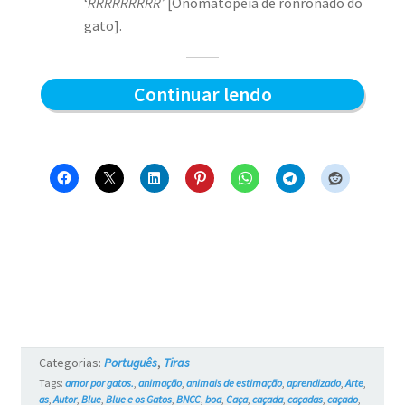
‘
RRRRRRRRR’
[Onomatopeia de ronronado do
gato].
Preparado
Continuar lendo
para
a
caçada?
–
Blue
e
os
Gatos
Categorias:
Português
,
Tiras
#6
Tags:
amor por gatos.
,
animação
,
animais de estimação
,
aprendizado
,
Arte
,
as
,
Autor
,
Blue
,
Blue e os Gatos
,
BNCC
,
boa
,
Caça
,
caçada
,
caçadas
,
caçado
,