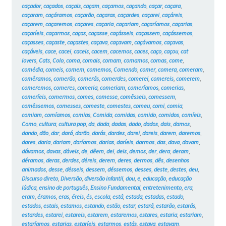
caçador
,
caçados
,
caçais
,
caçam
,
caçamos
,
caçando
,
caçar
,
caçara
,
caçaram
,
caçáramos
,
caçarão
,
caçaras
,
caçardes
,
caçarei
,
caçáreis
,
caçarem
,
caçaremos
,
caçares
,
caçaria
,
caçariam
,
caçaríamos
,
caçarias
,
caçaríeis
,
caçarmos
,
caças
,
caçasse
,
caçásseis
,
caçassem
,
caçássemos
,
caçasses
,
caçaste
,
caçastes
,
caçava
,
caçavam
,
caçávamos
,
caçavas
,
caçáveis
,
cace
,
cacei
,
caceis
,
cacem
,
cacemos
,
caces
,
caço
,
caçou
,
cat
lovers
,
Cats
,
Colo
,
coma
,
comais
,
comam
,
comamos
,
comas
,
come
,
comédia
,
comeis
,
comem
,
comemos
,
Comendo
,
comer
,
comera
,
comeram
,
comêramos
,
comerão
,
comerás
,
comerdes
,
comerei
,
comereis
,
comerem
,
comeremos
,
comeres
,
comeria
,
comeriam
,
comeríamos
,
comerias
,
comeríeis
,
comermos
,
comes
,
comesse
,
comêsseis
,
comessem
,
comêssemos
,
comesses
,
comeste
,
comestes
,
comeu
,
comi
,
comia
,
comiam
,
comíamos
,
comias
,
Comida
,
comidas
,
comido
,
comidos
,
comíeis
,
Como
,
cultura
,
cultura pop
,
da
,
dada
,
dadas
,
dado
,
dados
,
dais
,
damos
,
dando
,
dão
,
dar
,
dará
,
darão
,
darás
,
dardes
,
darei
,
dareis
,
darem
,
daremos
,
dares
,
daria
,
dariam
,
daríamos
,
darias
,
daríeis
,
darmos
,
das
,
dava
,
davam
,
dávamos
,
davas
,
dáveis
,
de
,
dêem
,
dei
,
deis
,
demos
,
der
,
dera
,
deram
,
déramos
,
deras
,
derdes
,
déreis
,
derem
,
deres
,
dermos
,
dês
,
desenhos
animados
,
desse
,
désseis
,
dessem
,
déssemos
,
desses
,
deste
,
destes
,
deu
,
Discurso direto
,
Diversão
,
diversão infantil
,
dou
,
e
,
educação
,
educação
lúdica
,
ensino de português
,
Ensino Fundamental
,
entretenimento
,
era
,
eram
,
éramos
,
eras
,
éreis
,
és
,
escola
,
está
,
estada
,
estadas
,
estado
,
estados
,
estais
,
estamos
,
estando
,
estão
,
estar
,
estará
,
estarão
,
estarás
,
estardes
,
estarei
,
estareis
,
estarem
,
estaremos
,
estares
,
estaria
,
estariam
,
estaríamos
,
estarias
,
estaríeis
,
estarmos
,
estás
,
estava
,
estavam
,