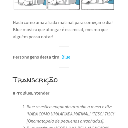
MINHA CONTA
CARRINHO
Nada como uma afiada matinal para começar o dia!
Blue mostra que alongar é essencial, mesmo que
Search Button
Search
for:
alguém possa notar!
Personagens desta tira:
Blue
Transcrição
#ProBlueEntender
Blue se estica enquanto arranha a mesa e diz:
‘NADA COMO UMA AFIADA MATINAL.’
‘TESC! TISC!’
[Onomatopeia de pequenas arranhadas].
Blue continua: ‘AGORA UMA BELA ALONGADA!’
.