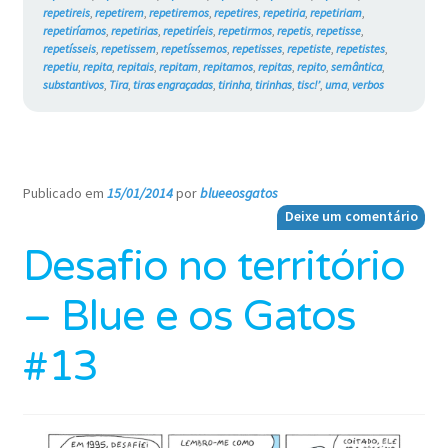
repetireis
,
repetirem
,
repetiremos
,
repetires
,
repetiria
,
repetiriam
,
repetiríamos
,
repetirias
,
repetiríeis
,
repetirmos
,
repetis
,
repetisse
,
repetísseis
,
repetissem
,
repetíssemos
,
repetisses
,
repetiste
,
repetistes
,
repetiu
,
repita
,
repitais
,
repitam
,
repitamos
,
repitas
,
repito
,
semântica
,
substantivos
,
Tira
,
tiras engraçadas
,
tirinha
,
tirinhas
,
tisc!’
,
uma
,
verbos
Publicado em
15/01/2014
por
blueeosgatos
—
Deixe um comentário
Desafio no território
– Blue e os Gatos
#13