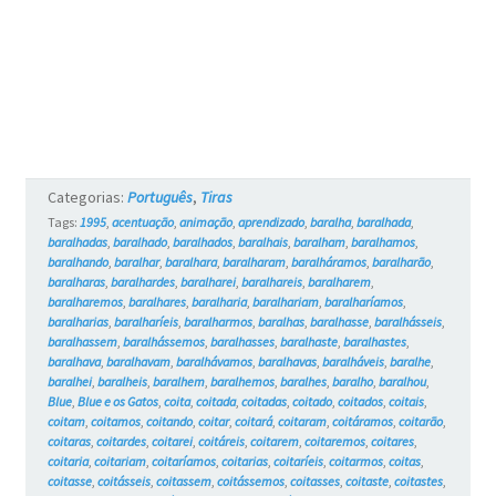
Categorias:
Português
,
Tiras
Tags:
1995
,
acentuação
,
animação
,
aprendizado
,
baralha
,
baralhada
,
baralhadas
,
baralhado
,
baralhados
,
baralhais
,
baralham
,
baralhamos
,
baralhando
,
baralhar
,
baralhara
,
baralharam
,
baralháramos
,
baralharão
,
baralharas
,
baralhardes
,
baralharei
,
baralhareis
,
baralharem
,
baralharemos
,
baralhares
,
baralharia
,
baralhariam
,
baralharíamos
,
baralharias
,
baralharíeis
,
baralharmos
,
baralhas
,
baralhasse
,
baralhásseis
,
baralhassem
,
baralhássemos
,
baralhasses
,
baralhaste
,
baralhastes
,
baralhava
,
baralhavam
,
baralhávamos
,
baralhavas
,
baralháveis
,
baralhe
,
baralhei
,
baralheis
,
baralhem
,
baralhemos
,
baralhes
,
baralho
,
baralhou
,
Blue
,
Blue e os Gatos
,
coita
,
coitada
,
coitadas
,
coitado
,
coitados
,
coitais
,
coitam
,
coitamos
,
coitando
,
coitar
,
coitará
,
coitaram
,
coitáramos
,
coitarão
,
coitaras
,
coitardes
,
coitarei
,
coitáreis
,
coitarem
,
coitaremos
,
coitares
,
coitaria
,
coitariam
,
coitaríamos
,
coitarias
,
coitaríeis
,
coitarmos
,
coitas
,
coitasse
,
coitásseis
,
coitassem
,
coitássemos
,
coitasses
,
coitaste
,
coitastes
,