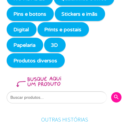
Pins e botons
Stickers e imãs
Digital
Prints e postais
Papelaria
3D
Produtos diversos
Search Butto
Search
for:
OUTRAS HISTÓRIAS