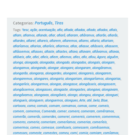
#18
Categorias:
Português
,
Tiras
Tags:
‘tesc
,
ação
,
acentuação
,
afia
,
afiada
,
afiadas
,
afiado
,
afiados
,
afiais
,
afiam
,
afiamos
,
afiando
,
afiar
,
afiará
,
afiaram
,
afiáramos
,
afiarão
,
afiarás
,
afiardes
,
afiarei
,
afiareis
,
afiarem
,
afiaremos
,
afiares
,
afiaria
,
afiariam
,
afiaríamos
,
afiarias
,
afiaríeis
,
afiarmos
,
afias
,
afiasse
,
afiásseis
,
afiassem
,
afiássemos
,
afiasses
,
afiaste
,
afiastes
,
afiava
,
afiavam
,
afiávamos
,
afiavas
,
afiáveis
,
afie
,
afiei
,
afieis
,
afiem
,
afiemos
,
afies
,
afio
,
afiou
,
Agora
,
alguém
,
alonga
,
alongada
,
alongadas
,
alongado
,
alongados
,
alongais
,
alongam
,
alongamos
,
alongando
,
alongar
,
alongara
,
alongaram
,
alongáramos
,
alongarão
,
alongaras
,
alongardes
,
alongarei
,
alongareis
,
alongarem
,
alongaremos
,
alongares
,
alongaria
,
alongariam
,
alongaríamos
,
alongarias
,
alongaríeis
,
alongarmos
,
alongas
,
alongasse
,
alongásseis
,
alongassem
,
alongássemos
,
alongasses
,
alongaste
,
alongastes
,
alongava
,
alongavam
,
alongávamos
,
alongavas
,
alongáveis
,
alongo
,
alongou
,
alongue
,
alonguei
,
alongueis
,
alonguem
,
alonguemos
,
alongues
,
Arte
,
até
,
bela
,
Blue
,
cartoons
,
coma
,
comais
,
comam
,
comamos
,
comas
,
come
,
comeis
,
comem
,
comemos
,
Comendo
,
comer
,
comera
,
comeram
,
comêramos
,
comerão
,
comerás
,
comerdes
,
comerei
,
comereis
,
comerem
,
comeremos
,
comeres
,
comeria
,
comeriam
,
comeríamos
,
comerias
,
comeríeis
,
comermos
,
comes
,
comesse
,
comêsseis
,
comessem
,
comêssemos
,
comesses
,
comeste
,
comestes
,
comeu
,
comi
,
comia
,
comiam
,
comíamos
,