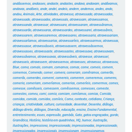
andássemos
,
andasses
,
andaste
,
andastes
,
andava
,
andavam
,
andávamos
,
andavas
,
andáveis
,
ande
,
andei
,
andeis
,
andem
,
andemos
,
andes
,
ando
,
andou
,
Animais
,
Arte
,
atividades
,
atravessa
,
atravessada
,
atravessadas
,
atravessado
,
atravessados
,
atravessais
,
atravessam
,
atravessamos
,
atravessando
,
atravessar
,
atravessara
,
atravessaram
,
atravessáramos
,
atravessarão
,
atravessaras
,
atravessardes
,
atravessarei
,
atravessáreis
,
atravessarem
,
atravessaremos
,
atravessares
,
atravessaria
,
atravessariam
,
atravessaríamos
,
atravessarias
,
atravessaríeis
,
atravessarmos
,
atravessas
,
atravessasse
,
atravessásseis
,
atravessassem
,
atravessássemos
,
atravessasses
,
atravessaste
,
atravessastes
,
atravessava
,
atravessavam
,
atravessávamos
,
atravessavas
,
atravessáveis
,
atravesse
,
atravessei
,
atravesseis
,
atravessem
,
atravessemos
,
atravesses
,
atravesso
,
atravessou
,
Blue
,
coma
,
comais
,
comam
,
comamos
,
comas
,
come
,
comeis
,
comem
,
comemos
,
Comendo
,
comer
,
comera
,
comeram
,
comêramos
,
comerão
,
comerás
,
comerdes
,
comerei
,
comereis
,
comerem
,
comeremos
,
comeres
,
comeria
,
comeriam
,
comeríamos
,
comerias
,
comeríeis
,
comermos
,
comes
,
comesse
,
comêsseis
,
comessem
,
comêssemos
,
comesses
,
comeste
,
comestes
,
comeu
,
comi
,
comia
,
comiam
,
comíamos
,
comias
,
Comida
,
comidas
,
comido
,
comidos
,
comíeis
,
Como
,
contexto
,
cotidiano
,
Criança
,
crianças
,
criatividade
,
cultura
,
curiosidade
,
desenhar
,
Desenho
,
diálogo
,
diálogo direto
,
diálogos
,
Diversão
,
educação
,
ensino
,
Ensino Fundamental
,
entretenimento
,
esses
,
expressão
,
gambás
,
Gato
,
gatos engraçados
,
gordo
,
Gramática
,
História
,
história em quadrinhos
,
HQ
,
humor
,
ilustração
,
ilustrações
,
impressiona
,
impressionada
,
impressionadas
,
impressionado
,
impressionados
,
impressionais
,
impressionam
,
impressionamos
,