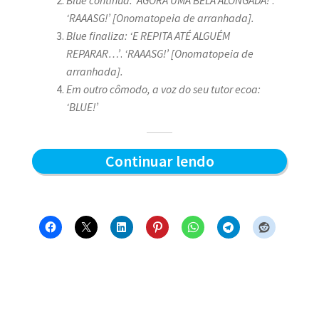
‘RAAASG!’ [Onomatopeia de arranhada].
Blue finaliza: ‘E REPITA ATÉ ALGUÉM
REPARAR…’
.
‘RAAASG!’ [Onomatopeia de
arranhada].
Em outro cômodo, a voz do seu tutor ecoa:
‘BLUE!’
Afiada
Continuar lendo
matinal
–
Blue
e
os
Gatos