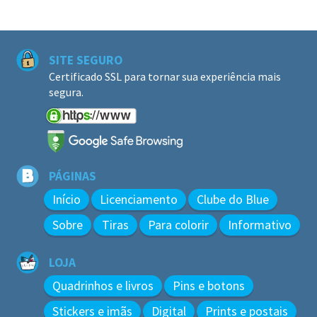
SITE SEGURO
Certificado SSL para tornar sua experiência mais
segura.
PÁGINAS
Início
Licenciamento
Clube do Blue
Sobre
Tiras
Para colorir
Informativo
LOJA
Quadrinhos e livros
Pins e botons
Stickers e imãs
Digital
Prints e postais