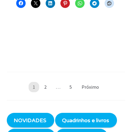
Paginação
1
2
…
5
Próximo
de
posts
NOVIDADES
Quadrinhos e livros