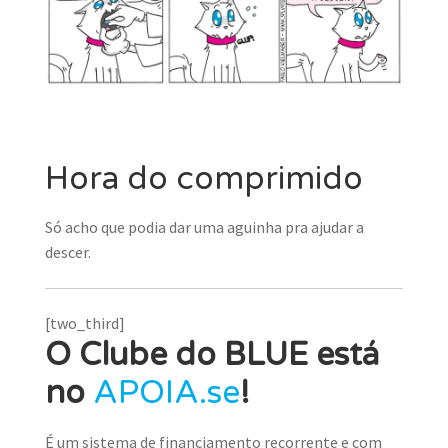
MINHA CONTA
CARRINHO
Search Button
Search
for:
Hora do comprimido
Só acho que podia dar uma aguinha pra ajudar a
descer.
[two_third]
O Clube do BLUE está
no
APOIA.se
!
É um sistema de financiamento recorrente e com