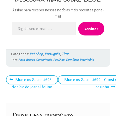
Assine para receber nossas notícias mais recentes por e-
mail.
Digite seu e-mail…
Assinar
Categorias:
Pet Shop
,
Português
,
Tiras
Tags:
Água
,
Branco
,
Comprimido
,
Pet Shop
,
Vermífugo
,
Veterinário
Navegação
Post
Próximo
Blue e os Gatos #698 –
Blue e os Gatos #699 – Cons
anterior:
post:
Notícia do jornal felino
casinha
de
Post
Deixe uma resposta