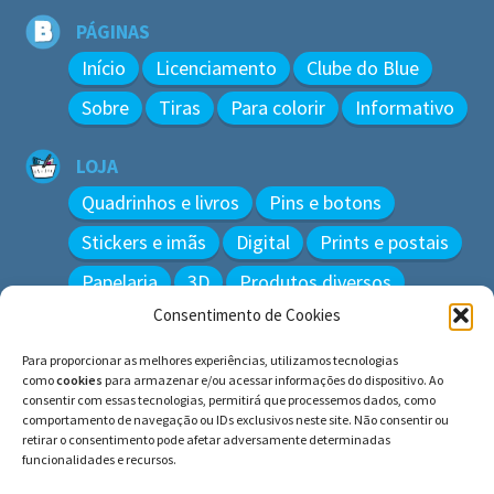
PÁGINAS
Início
Licenciamento
Clube do Blue
Sobre
Tiras
Para colorir
Informativo
LOJA
Quadrinhos e livros
Pins e botons
Stickers e imãs
Digital
Prints e postais
Papelaria
3D
Produtos diversos
Consentimento de Cookies
BUSCAR
Para proporcionar as melhores experiências, utilizamos tecnologias
Pesquisar
como
cookies
para armazenar e/ou acessar informações do dispositivo. Ao
por:
consentir com essas tecnologias, permitirá que processemos dados, como
comportamento de navegação ou IDs exclusivos neste site. Não consentir ou
retirar o consentimento pode afetar adversamente determinadas
funcionalidades e recursos.
© BLUE e os gatos ∙ todos os direitos reservados.