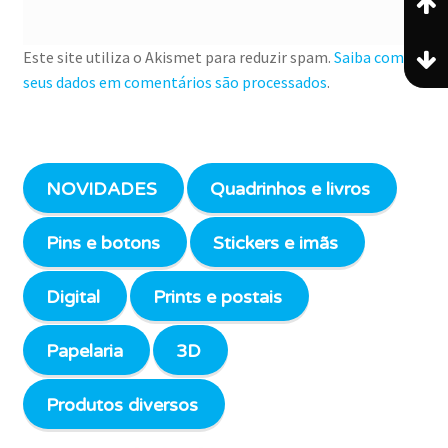
Este site utiliza o Akismet para reduzir spam.
Saiba como
seus dados em comentários são processados
.
NOVIDADES
Quadrinhos e livros
Pins e botons
Stickers e imãs
Digital
Prints e postais
Papelaria
3D
Produtos diversos