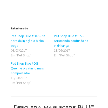
Relacionado
Pet Shop Blue #007 – Na
Pet Shop Blue #015 –
hora da injeção o bicho
Arrumando confusão na
pega
vizinhança
09/03/2017
13/06/2017
Em "Pet Shop"
Em "Pet Shop"
Pet Shop Blue #008 –
Quem é o gatinho mais
comportado?
16/03/2017
Em "Pet Shop"
Descubra mais sobre BLUE