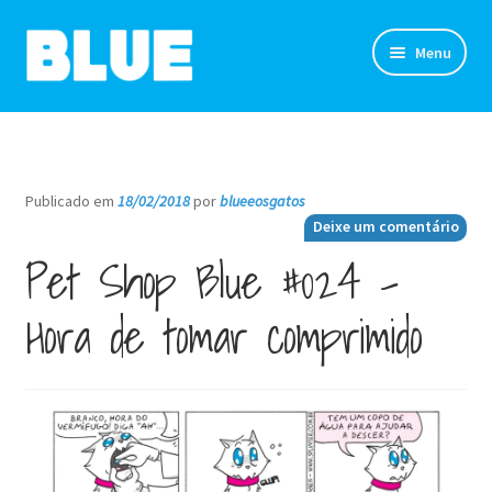
Pular
Pular
Menu
para
para
navegação
o
TIRINHAS
conteúdo
DESENHOS
Publicado em
18/02/2018
por
blueeosgatos
—
Deixe um comentário
NOVIDADES
Pet Shop Blue #024 –
SOBRE
Hora de tomar comprimido
CLUBE DO BLUE
LOJA
CONTATO