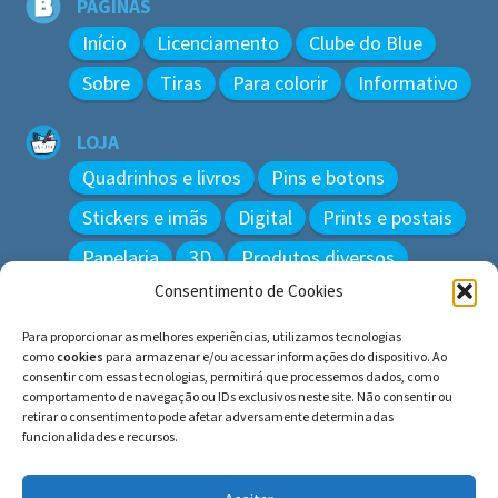
PÁGINAS
Início
Licenciamento
Clube do Blue
Sobre
Tiras
Para colorir
Informativo
LOJA
Quadrinhos e livros
Pins e botons
Stickers e imãs
Digital
Prints e postais
Papelaria
3D
Produtos diversos
Consentimento de Cookies
BUSCAR
Para proporcionar as melhores experiências, utilizamos tecnologias
Pesquisar
como
cookies
para armazenar e/ou acessar informações do dispositivo. Ao
por:
consentir com essas tecnologias, permitirá que processemos dados, como
comportamento de navegação ou IDs exclusivos neste site. Não consentir ou
retirar o consentimento pode afetar adversamente determinadas
funcionalidades e recursos.
© BLUE e os gatos ∙ todos os direitos reservados.