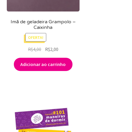
Imã de geladeira Grampolo –
Caixinha
OFERTA!
O
O
R$
4,00
R$
2,00
preço
preço
original
atual
Adicionar ao carrinho
era:
é:
R$4,00.
R$2,00.