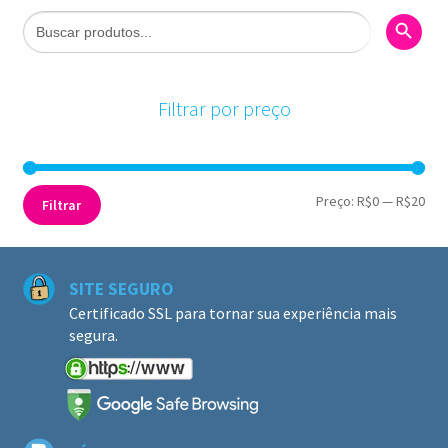
Search Butto
Search
for:
Filtrar por preço
Pre
Pre
Preço:
R$0
—
R$20
Filtrar
mín
máx
SITE SEGURO
Certificado SSL para tornar sua experiência mais
segura.