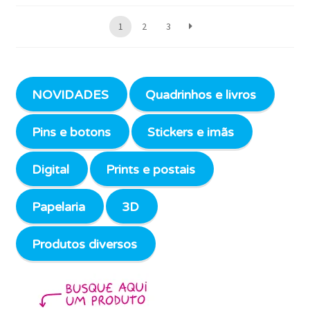
1
2
3
NOVIDADES
Quadrinhos e livros
Pins e botons
Stickers e imãs
Digital
Prints e postais
Papelaria
3D
Produtos diversos