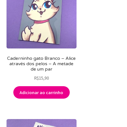
MINHA CONTA
CARRINHO
Search Button
Search
for:
Caderninho gato Branco – Alice
através dos pelos – A metade
de um par
R$
15,90
Adicionar ao carrinho