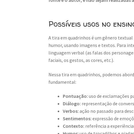
Possíveis usos no ensin
A tira em quadrinhos é um gênero textual 
humor, usando imagens e textos. Para inte
linguagem verbal (as falas dos personage
faciais, os gestos, as cores, etc.).
Nessa tira em quadrinhos, podemos aborda
fundamental:
Pontuação:
uso de exclamações p
Diálogo:
representação de convers
Verbos:
ação no passado para desc
Sentimentos:
expressão de emoçõe
Contexto:
referência a experiência
Humor:
uso de trocadilhos e piadas