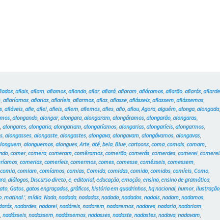
e
os
Gatos
#18
fiados
,
afiais
,
afiam
,
afiamos
,
afiando
,
afiar
,
afiará
,
afiaram
,
afiáramos
,
afiarão
,
afiarás
,
afiard
m
,
afiaríamos
,
afiarias
,
afiaríeis
,
afiarmos
,
afias
,
afiasse
,
afiásseis
,
afiassem
,
afiássemos
,
s
,
afiáveis
,
afie
,
afiei
,
afieis
,
afiem
,
afiemos
,
afies
,
afio
,
afiou
,
Agora
,
alguém
,
alonga
,
alongada
amos
,
alongando
,
alongar
,
alongara
,
alongaram
,
alongáramos
,
alongarão
,
alongaras
,
s
,
alongares
,
alongaria
,
alongariam
,
alongaríamos
,
alongarias
,
alongaríeis
,
alongarmos
,
s
,
alongasses
,
alongaste
,
alongastes
,
alongava
,
alongavam
,
alongávamos
,
alongavas
,
alonguem
,
alonguemos
,
alongues
,
Arte
,
até
,
bela
,
Blue
,
cartoons
,
coma
,
comais
,
comam
,
ndo
,
comer
,
comera
,
comeram
,
comêramos
,
comerão
,
comerás
,
comerdes
,
comerei
,
comerei
ríamos
,
comerias
,
comeríeis
,
comermos
,
comes
,
comesse
,
comêsseis
,
comessem
,
,
comia
,
comiam
,
comíamos
,
comias
,
Comida
,
comidas
,
comido
,
comidos
,
comíeis
,
Como
,
ura
,
diálogos
,
Discurso direto
,
e
,
editorial
,
educação
,
emoção
,
ensino
,
ensino de gramática
,
ato
,
Gatos
,
gatos engraçados
,
gráficos
,
história em quadrinhos
,
hq nacional
,
humor
,
ilustração
o
,
matinal.’
,
mídia
,
Nada
,
nadada
,
nadadas
,
nadado
,
nadados
,
nadais
,
nadam
,
nadamos
,
darás
,
nadardes
,
nadarei
,
nadáreis
,
nadarem
,
nadaremos
,
nadares
,
nadaria
,
nadariam
,
e
,
nadásseis
,
nadassem
,
nadássemos
,
nadasses
,
nadaste
,
nadastes
,
nadava
,
nadavam
,