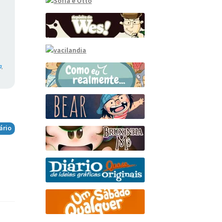
a
,
ário