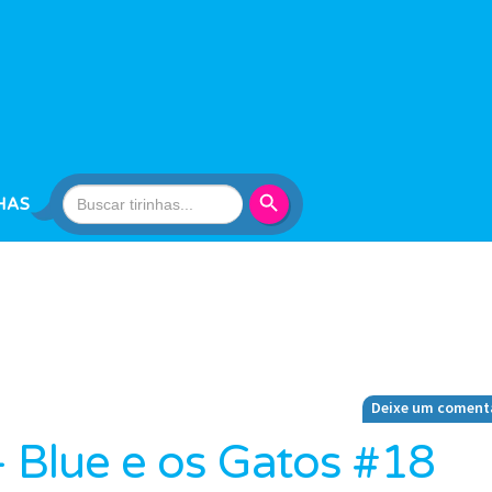
Search Button
Search
HAS
for:
Deixe um coment
– Blue e os Gatos #18