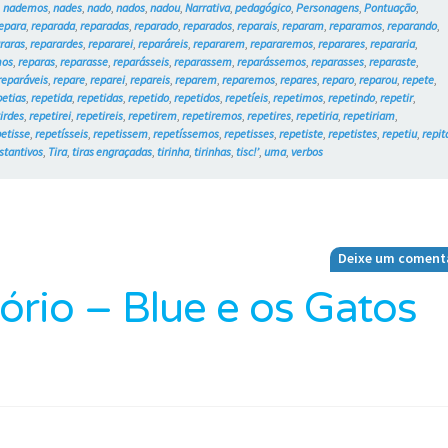
,
nademos
,
nades
,
nado
,
nados
,
nadou
,
Narrativa
,
pedagógico
,
Personagens
,
Pontuação
,
epara
,
reparada
,
reparadas
,
reparado
,
reparados
,
reparais
,
reparam
,
reparamos
,
reparando
,
raras
,
reparardes
,
repararei
,
reparáreis
,
repararem
,
repararemos
,
reparares
,
repararia
,
mos
,
reparas
,
reparasse
,
reparásseis
,
reparassem
,
reparássemos
,
reparasses
,
reparaste
,
reparáveis
,
repare
,
reparei
,
repareis
,
reparem
,
reparemos
,
repares
,
reparo
,
reparou
,
repete
,
petias
,
repetida
,
repetidas
,
repetido
,
repetidos
,
repetíeis
,
repetimos
,
repetindo
,
repetir
,
irdes
,
repetirei
,
repetireis
,
repetirem
,
repetiremos
,
repetires
,
repetiria
,
repetiriam
,
petisse
,
repetísseis
,
repetissem
,
repetíssemos
,
repetisses
,
repetiste
,
repetistes
,
repetiu
,
repit
stantivos
,
Tira
,
tiras engraçadas
,
tirinha
,
tirinhas
,
tisc!’
,
uma
,
verbos
Deixe um coment
tório – Blue e os Gatos