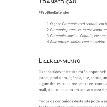
Transcrição
#ProBlueEntender
O gato
Grampolo está sentado em fren
Grampolo parece estar revivendo u
Grampolo conclui: ‘Coitado, ele era 
Blue parece confuso com a história: ‘?
Licenciamento
Os conteúdos deste site estão disponíveis
jornal, produtora, agência, site, escola, 
algum destes trabalhos, entre em contat
mail, o autor entrará em contato para da
Todos os conteúdos deste site podem ser
fonte e o autor, e não sejam realizadas