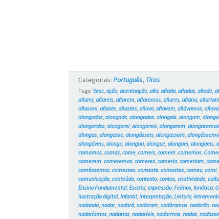
Categorias:
Português
,
Tiras
Tags:
‘tesc
,
ação
,
acentuação
,
afia
,
afiada
,
afiadas
,
afiado
,
a
afiarei
,
afiareis
,
afiarem
,
afiaremos
,
afiares
,
afiaria
,
afiaria
afiasses
,
afiaste
,
afiastes
,
afiava
,
afiavam
,
afiávamos
,
afiava
alongadas
,
alongado
,
alongados
,
alongais
,
alongam
,
along
alongardes
,
alongarei
,
alongareis
,
alongarem
,
alongaremo
alongas
,
alongasse
,
alongásseis
,
alongassem
,
alongássemo
alongáveis
,
alongo
,
alongou
,
alongue
,
alonguei
,
alongueis
,
comamos
,
comas
,
come
,
comeis
,
comem
,
comemos
,
Come
comerem
,
comeremos
,
comeres
,
comeria
,
comeriam
,
come
comêssemos
,
comesses
,
comeste
,
comestes
,
comeu
,
comi
comunicação
,
conteúdo
,
contexto
,
contos
,
criatividade
,
cult
Ensino Fundamental
,
Escrita
,
expressão
,
Felinos
,
fonética
,
G
ilustração digital
,
Infantil
,
interpretação
,
Leitura
,
letrament
nadando
,
nadar
,
nadará
,
nadaram
,
nadáramos
,
nadarão
,
na
nadaríamos
,
nadarias
,
nadaríeis
,
nadarmos
,
nadas
,
nadass