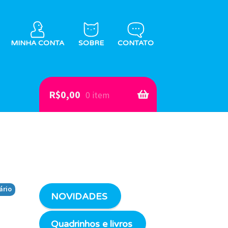
MINHA CONTA
SOBRE
CONTATO
R$
0,00
0 item
ário
NOVIDADES
Quadrinhos e livros