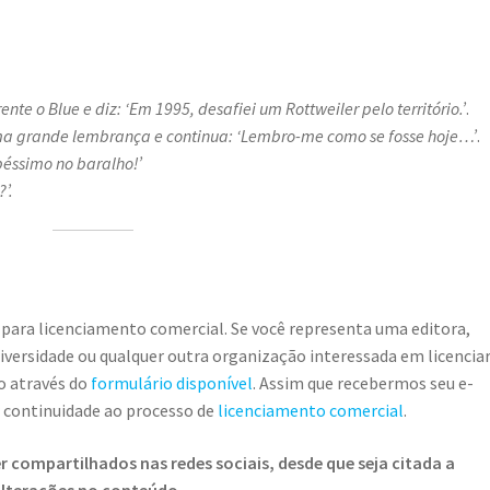
te o Blue e diz: ‘Em 1995, desafiei um Rottweiler pelo território.’
.
ma grande lembrança e continua: ‘Lembro-me como se fosse hoje…’
.
péssimo no baralho!’
’.
 para licenciamento comercial. Se você representa uma editora,
universidade ou qualquer outra organização interessada em licencia
o através do
formulário disponível
. Assim que recebermos seu e-
r continuidade ao processo de
licenciamento comercial
.
 compartilhados nas redes sociais, desde que seja citada a
 alterações no conteúdo
.