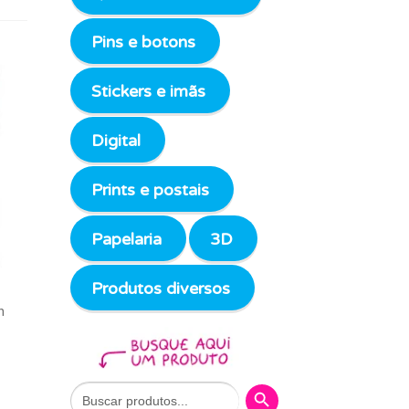
Pins e botons
Stickers e imãs
Digital
Prints e postais
Papelaria
3D
Produtos diversos
m
Search Button
Search
for: