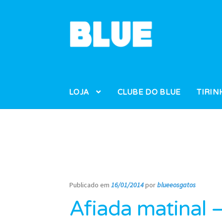
Pular
Pular
para
para
navegação
o
conteúdo
LOJA
CLUBE DO BLUE
TIRIN
Publicado em
16/01/2014
por
blueeosgatos
—
Afiada matinal 