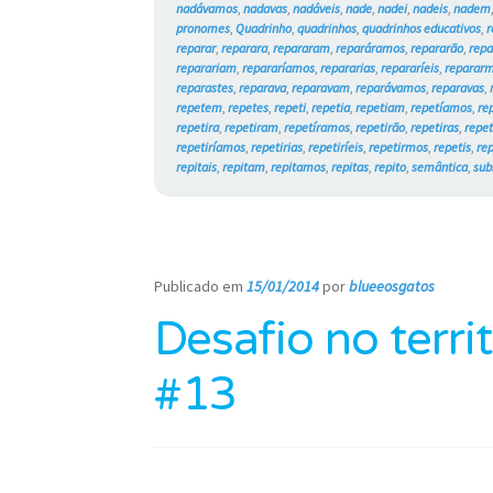
nadávamos
,
nadavas
,
nadáveis
,
nade
,
nadei
,
nadeis
,
nadem
pronomes
,
Quadrinho
,
quadrinhos
,
quadrinhos educativos
,
r
reparar
,
reparara
,
repararam
,
reparáramos
,
repararão
,
repa
reparariam
,
repararíamos
,
repararias
,
repararíeis
,
reparar
reparastes
,
reparava
,
reparavam
,
reparávamos
,
reparavas
,
repetem
,
repetes
,
repeti
,
repetia
,
repetiam
,
repetíamos
,
re
repetira
,
repetiram
,
repetíramos
,
repetirão
,
repetiras
,
repet
repetiríamos
,
repetirias
,
repetiríeis
,
repetirmos
,
repetis
,
re
repitais
,
repitam
,
repitamos
,
repitas
,
repito
,
semântica
,
sub
Publicado em
15/01/2014
por
blueeosgatos
—
Desafio no terri
#13