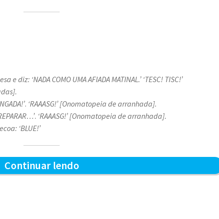
mesa e diz: ‘NADA COMO UMA AFIADA MATINAL.’
‘TESC! TISC!’
das].
ONGADA!’
.
‘RAAASG!’ [Onomatopeia de arranhada].
M REPARAR…’
.
‘RAAASG!’ [Onomatopeia de arranhada].
ecoa: ‘BLUE!’
Afiada
Continuar lendo
matinal
–
Blue