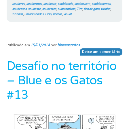
souberes
,
soubermos
,
soubesse
,
soubésseis
,
soubessem
,
soubéssemos
,
soubesses
,
soubeste
,
soubestes
,
substantivos
,
Tira
,
tira de gato
,
tirinha
,
tirinhas
,
universidades
,
Urso
,
verbos
,
visual
Publicado em
15/01/2014
por
blueeosgatos
—
Deixe um comentário
Desafio no território
– Blue e os Gatos
#13