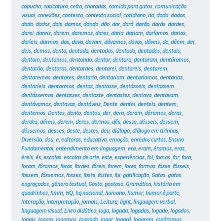
capucho
,
caricatura
,
cefra
,
charadas
,
comida para gatos
,
comunicação
visual
,
conexões
,
contexto
,
contexto social
,
cotidiano
,
da
,
dada
,
dadas
,
dado
,
dados
,
dais
,
damos
,
dando
,
dão
,
dar
,
dará
,
darão
,
darás
,
dardes
,
darei
,
dareis
,
darem
,
daremos
,
dares
,
daria
,
dariam
,
daríamos
,
darias
,
daríeis
,
darmos
,
das
,
dava
,
davam
,
dávamos
,
davas
,
dáveis
,
de
,
dêem
,
dei
,
deis
,
demos
,
denta
,
dentada
,
dentadas
,
dentado
,
dentados
,
dentais
,
dentam
,
dentamos
,
dentando
,
dentar
,
dentara
,
dentaram
,
dentáramos
,
dentarão
,
dentaras
,
dentardes
,
dentarei
,
dentareis
,
dentarem
,
dentaremos
,
dentares
,
dentaria
,
dentariam
,
dentaríamos
,
dentarias
,
dentaríeis
,
dentarmos
,
dentas
,
dentasse
,
dentásseis
,
dentassem
,
dentássemos
,
dentasses
,
dentaste
,
dentastes
,
dentava
,
dentavam
,
dentávamos
,
dentavas
,
dentáveis
,
Dente
,
dentei
,
denteis
,
dentem
,
dentemos
,
Dentes
,
dento
,
dentou
,
der
,
dera
,
deram
,
déramos
,
deras
,
derdes
,
déreis
,
derem
,
deres
,
dermos
,
dês
,
desse
,
désseis
,
dessem
,
déssemos
,
desses
,
deste
,
destes
,
deu
,
diálogo
,
diálogo em tirinhas
,
Diversão
,
dou
,
e
,
editoras
,
educativa
,
emoção
,
enredos curtos
,
Ensino
Fundamental
,
entendimento em linguagem
,
era
,
eram
,
éramos
,
eras
,
éreis
,
és
,
escolas
,
escolas de arte
,
este
,
experiências
,
foi
,
fomos
,
for
,
fora
,
foram
,
fôramos
,
foras
,
fordes
,
fôreis
,
forem
,
fores
,
formos
,
fosse
,
fôsseis
,
fossem
,
fôssemos
,
fosses
,
foste
,
fostes
,
fui
,
gatificação
,
Gatos
,
gatos
engraçados
,
gênero textual
,
Gosto
,
gostoso
,
Gramática
,
história em
quadrinhos
,
hmm
,
HQ
,
hq nacional
,
humano
,
humor
,
humor à parte
,
interação
,
interpretação
,
jornais
,
Leitura
,
light
,
linguagem verbal
,
linguagem visual
,
Livro didático
,
loga
,
logada
,
logadas
,
logado
,
logados
,
logais
,
logam
,
logamos
,
logando
,
logar
,
logará
,
logaram
,
logáramos
,