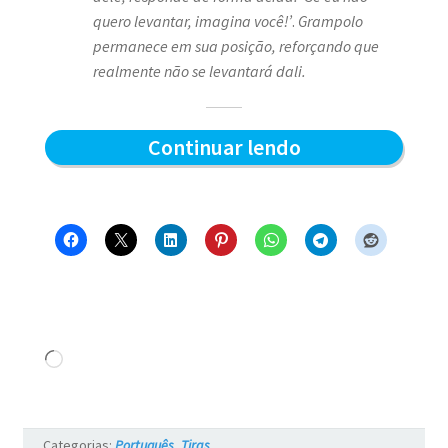
quero levantar, imagina você!’
.
Grampolo
permanece em sua posição, reforçando que
realmente não se levantará dali.
Quem
Continuar lendo
levanta
primeiro
–
Blue
e
os
Carregando...
Gatos
#17
Categorias:
Português
,
Tiras