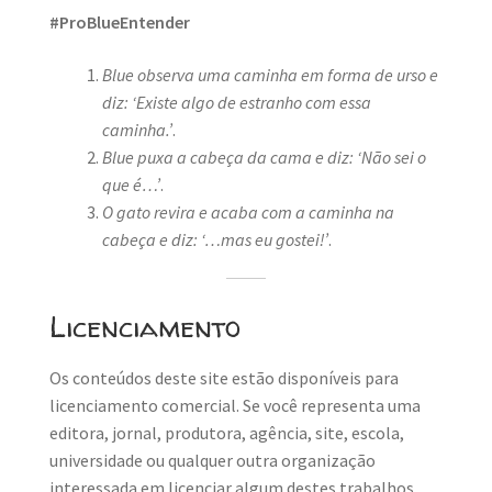
#ProBlueEntender
Blue observa uma caminha em forma de urso e
diz: ‘Existe algo de estranho com essa
caminha.’
.
Blue puxa a cabeça da cama e diz: ‘Não sei o
que é…’
.
O gato revira e acaba com a caminha na
cabeça e diz: ‘…mas eu gostei!’
.
Licenciamento
Os conteúdos deste site estão disponíveis para
licenciamento comercial. Se você representa uma
editora, jornal, produtora, agência, site, escola,
universidade ou qualquer outra organização
interessada em licenciar algum destes trabalhos,