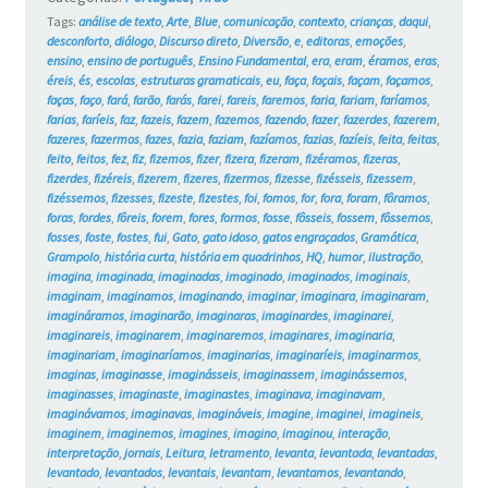
Tags:
análise de texto
,
Arte
,
Blue
,
comunicação
,
contexto
,
crianças
,
daqui
,
desconforto
,
diálogo
,
Discurso direto
,
Diversão
,
e
,
editoras
,
emoções
,
ensino
,
ensino de português
,
Ensino Fundamental
,
era
,
eram
,
éramos
,
eras
,
éreis
,
és
,
escolas
,
estruturas gramaticais
,
eu
,
faça
,
façais
,
façam
,
façamos
,
faças
,
faço
,
fará
,
farão
,
farás
,
farei
,
fareis
,
faremos
,
faria
,
fariam
,
faríamos
,
farias
,
faríeis
,
faz
,
fazeis
,
fazem
,
fazemos
,
fazendo
,
fazer
,
fazerdes
,
fazerem
,
fazeres
,
fazermos
,
fazes
,
fazia
,
faziam
,
fazíamos
,
fazias
,
fazíeis
,
feita
,
feitas
,
feito
,
feitos
,
fez
,
fiz
,
fizemos
,
fizer
,
fizera
,
fizeram
,
fizéramos
,
fizeras
,
fizerdes
,
fizéreis
,
fizerem
,
fizeres
,
fizermos
,
fizesse
,
fizésseis
,
fizessem
,
fizéssemos
,
fizesses
,
fizeste
,
fizestes
,
foi
,
fomos
,
for
,
fora
,
foram
,
fôramos
,
foras
,
fordes
,
fôreis
,
forem
,
fores
,
formos
,
fosse
,
fôsseis
,
fossem
,
fôssemos
,
fosses
,
foste
,
fostes
,
fui
,
Gato
,
gato idoso
,
gatos engraçados
,
Gramática
,
Grampolo
,
história curta
,
história em quadrinhos
,
HQ
,
humor
,
ilustração
,
imagina
,
imaginada
,
imaginadas
,
imaginado
,
imaginados
,
imaginais
,
imaginam
,
imaginamos
,
imaginando
,
imaginar
,
imaginara
,
imaginaram
,
imagináramos
,
imaginarão
,
imaginaras
,
imaginardes
,
imaginarei
,
imaginareis
,
imaginarem
,
imaginaremos
,
imaginares
,
imaginaria
,
imaginariam
,
imaginaríamos
,
imaginarias
,
imaginaríeis
,
imaginarmos
,
imaginas
,
imaginasse
,
imaginásseis
,
imaginassem
,
imaginássemos
,
imaginasses
,
imaginaste
,
imaginastes
,
imaginava
,
imaginavam
,
imaginávamos
,
imaginavas
,
imagináveis
,
imagine
,
imaginei
,
imagineis
,
imaginem
,
imaginemos
,
imagines
,
imagino
,
imaginou
,
interação
,
interpretação
,
jornais
,
Leitura
,
letramento
,
levanta
,
levantada
,
levantadas
,
levantado
,
levantados
,
levantais
,
levantam
,
levantamos
,
levantando
,