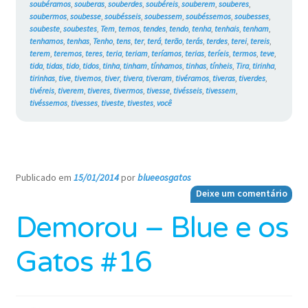
soubéramos
,
souberas
,
souberdes
,
soubéreis
,
souberem
,
souberes
,
soubermos
,
soubesse
,
soubésseis
,
soubessem
,
soubéssemos
,
soubesses
,
soubeste
,
soubestes
,
Tem
,
temos
,
tendes
,
tendo
,
tenha
,
tenhais
,
tenham
,
tenhamos
,
tenhas
,
Tenho
,
tens
,
ter
,
terá
,
terão
,
terás
,
terdes
,
terei
,
tereis
,
terem
,
teremos
,
teres
,
teria
,
teriam
,
teríamos
,
terias
,
teríeis
,
termos
,
teve
,
tida
,
tidas
,
tido
,
tidos
,
tinha
,
tinham
,
tínhamos
,
tinhas
,
tínheis
,
Tira
,
tirinha
,
tirinhas
,
tive
,
tivemos
,
tiver
,
tivera
,
tiveram
,
tivéramos
,
tiveras
,
tiverdes
,
tivéreis
,
tiverem
,
tiveres
,
tivermos
,
tivesse
,
tivésseis
,
tivessem
,
tivéssemos
,
tivesses
,
tiveste
,
tivestes
,
você
Publicado em
15/01/2014
por
blueeosgatos
—
Deixe um comentário
Demorou – Blue e os
Gatos #16