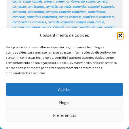
comas
,
come
,
comeis
,
comem
,
comemos
,
Comendo
,
comer
,
comera
,
comeram
,
comêramos
,
comerão
,
comerás
,
comerdes
,
comerei
,
comereis
,
comerem
,
comeremos
,
comeres
,
comeria
,
comeriam
,
comeríamos
,
comerias
,
comeríeis
,
comermos
,
comes
,
comesse
,
comêsseis
,
comessem
,
comêssemos
,
comesses
,
comeste
,
comestes
,
comeu
,
comi
,
comia
,
comiam
,
comíamos
,
comias
,
Comida
,
comidas
,
comido
,
comidos
,
comíeis
,
Como
,
comunicação
,
contextos
,
desafia
,
desafiada
,
desafiadas
,
desafiado
,
Consentimento de Cookies
desafiados
,
desafiais
,
desafiam
,
desafiamos
,
desafiando
,
desafiar
,
desafiará
,
desafiaram
,
desafiáramos
,
desafiarão
,
desafiarás
,
desafiardes
,
Para proporcionar as melhores experiências, utilizamos tecnologias
desafiarei
,
desafiareis
,
desafiarem
,
desafiaremos
,
desafiares
,
desafiaria
,
como
cookies
para armazenar e/ou acessar informações do dispositivo. Ao
desafiariam
,
desafiaríamos
,
desafiarias
,
desafiaríeis
,
desafiarmos
,
consentir com essas tecnologias, permitirá que processemos dados, como
desafias
,
desafiasse
,
desafiásseis
,
desafiassem
,
desafiássemos
,
comportamento de navegação ou IDs exclusivos neste site. Não consentir ou
desafiasses
,
desafiaste
,
desafiastes
,
desafiava
,
desafiavam
,
desafiávamos
,
retirar o consentimento pode afetar adversamente determinadas
desafiavas
,
desafiáveis
,
desafie
,
desafiei
,
desafieis
,
desafiem
,
desafiemos
,
funcionalidades e recursos.
desafies
,
Desafio
,
desafiou
,
diálogo
,
e
,
editoras
,
educação
,
Ele
,
em
,
emoções
,
Ensino Fundamental
,
era
,
eram
,
éramos
,
eras
,
éreis
,
és
,
escolas
,
Escrita
,
foi
,
fomos
,
for
,
fora
,
foram
,
fôramos
,
foras
,
fordes
,
fôreis
,
forem
,
Aceitar
fores
,
formos
,
fosse
,
fôsseis
,
fossem
,
fôssemos
,
fosses
,
foste
,
fostes
,
fui
,
Gato
,
Gatos
,
Gramática
,
Grampolo
,
histórias
,
histórias engraçadas
,
hoje
,
hq
nacional
,
humor
,
imagens
,
interpretação
,
jornais
,
Leitura
,
lembranças
,
Negar
lembro-me
,
linguagem
,
Livro didático
,
Narrativa
,
no
,
passado
,
pelo
,
Personagens
,
péssimo
,
Pontuação
,
pronomes
,
quadrinho nacional
,
Preferências
quadrinhos
,
Rottweiler
,
são
,
se
,
seja
,
sejais
,
sejam
,
sejamos
,
sejas
,
0
semântica
,
sendo
,
sentimentos
,
ser
,
Será
,
serão
,
serás
,
serdes
,
serei
,
Pesquisar
Pesquisar
sereis
,
serem
,
seremos
,
seres
,
séria
,
seriam
,
seríamos
,
serias
,
seríeis
,