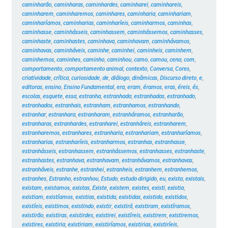
caminharão
,
caminharas
,
caminhardes
,
caminharei
,
caminhareis
,
caminharem
,
caminharemos
,
caminhares
,
caminharia
,
caminhariam
,
caminharíamos
,
caminharias
,
caminharíeis
,
caminharmos
,
caminhas
,
caminhasse
,
caminhásseis
,
caminhassem
,
caminhássemos
,
caminhasses
,
caminhaste
,
caminhastes
,
caminhava
,
caminhavam
,
caminhávamos
,
caminhavas
,
caminháveis
,
caminhe
,
caminhei
,
caminheis
,
caminhem
,
caminhemos
,
caminhes
,
caminho
,
caminhou
,
camo
,
camou
,
cena
,
com
,
comportamento
,
comportamento animal
,
contexto
,
Conversa
,
Cores
,
criatividade
,
crítica
,
curiosidade
,
de
,
diálogo
,
dinâmicas
,
Discurso direto
,
e
,
editoras
,
ensino
,
Ensino Fundamental
,
era
,
eram
,
éramos
,
eras
,
éreis
,
és
,
escolas
,
esquete
,
essa
,
estranha
,
estranhada
,
estranhadas
,
estranhado
,
estranhados
,
estranhais
,
estranham
,
estranhamos
,
estranhando
,
estranhar
,
estranhara
,
estranharam
,
estranháramos
,
estranharão
,
estranharas
,
estranhardes
,
estranharei
,
estranháreis
,
estranharem
,
estranharemos
,
estranhares
,
estranharia
,
estranhariam
,
estranharíamos
,
estranharias
,
estranharíeis
,
estranharmos
,
estranhas
,
estranhasse
,
estranhásseis
,
estranhassem
,
estranhássemos
,
estranhasses
,
estranhaste
,
estranhastes
,
estranhava
,
estranhavam
,
estranhávamos
,
estranhavas
,
estranháveis
,
estranhe
,
estranhei
,
estranheis
,
estranhem
,
estranhemos
,
estranhes
,
Estranho
,
estranhou
,
Estudo
,
estudo dirigido
,
eu
,
exista
,
existais
,
existam
,
existamos
,
existas
,
Existe
,
existem
,
existes
,
existi
,
existia
,
existiam
,
existíamos
,
existias
,
existida
,
existidas
,
existido
,
existidos
,
existíeis
,
existimos
,
existindo
,
existir
,
existirá
,
existiram
,
existíramos
,
existirão
,
existiras
,
existirdes
,
existirei
,
existíreis
,
existirem
,
existiremos
,
existires
,
existiria
,
existiriam
,
existiríamos
,
existirias
,
existiríeis
,