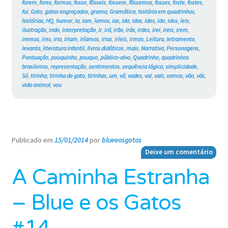
forem
,
fores
,
formos
,
fosse
,
fôsseis
,
fossem
,
fôssemos
,
fosses
,
foste
,
fostes
,
fui
,
Gato
,
gatos engraçados
,
grama
,
Gramática
,
história em quadrinhos
,
histórias
,
HQ
,
humor
,
ia
,
iam
,
íamos
,
ias
,
ida
,
idas
,
ides
,
ido
,
idos
,
íeis
,
ilustração
,
indo
,
interpretação
,
ir
,
irá
,
irão
,
irás
,
irdes
,
irei
,
ireis
,
irem
,
iremos
,
ires
,
iria
,
iriam
,
iríamos
,
irias
,
iríeis
,
irmos
,
Leitura
,
letramento
,
levanta
,
literatura infantil
,
livros didáticos
,
mais
,
Narrativa
,
Personagens
,
Pontuação
,
pouquinho
,
pouquo
,
público-alvo
,
Quadrinho
,
quadrinhos
brasileiros
,
representação
,
sentimentos
,
sequência lógica
,
simplicidade
,
Só
,
tirinha
,
tirinha de gato
,
tirinhas
,
um
,
vá
,
vades
,
vai
,
vais
,
vamos
,
vão
,
vás
,
vida animal
,
vou
Publicado em
15/01/2014
por
blueeosgatos
—
Deixe um comentário
A Caminha Estranha
– Blue e os Gatos