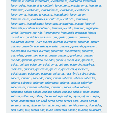
levantar
,
levantará
,
levantaram
,
levantáramos
,
levantarão
,
levantarás
,
levantardes
,
levantarei
,
levantáreis
,
levantarem
,
levantaremos
,
levantares
,
levantaria
,
levantariam
,
levantaríamos
,
levantarias
,
levantaríeis
,
levantarmos
,
levantas
,
levantasse
,
levantásseis
,
levantassem
,
levantássemos
,
levantasses
,
levantaste
,
levantastes
,
levantava
,
levantavam
,
levantávamos
,
levantavas
,
levantáveis
,
levante
,
levantei
,
levanteis
,
levantem
,
levantemos
,
levantes
,
levanto
,
levantou
,
linguagem
verbal
,
literatura
,
me
,
não
,
Personagens
,
Pontuação
,
prática de leitura
,
quadrinhos
,
quadrinhos nacionais
,
que
,
queira
,
queirais
,
queiram
,
queiramos
,
queiras
,
Quer
,
quereis
,
querem
,
queremos
,
querendo
,
querer
,
quererá
,
quererão
,
quererás
,
quererdes
,
quererei
,
querereis
,
quererem
,
quereremos
,
quereres
,
quereria
,
quereriam
,
quereríamos
,
quererias
,
quereríeis
,
querermos
,
queres
,
queria
,
queriam
,
queríamos
,
querias
,
querida
,
queridas
,
querido
,
queridos
,
queríeis
,
quero
,
quis
,
quisemos
,
quiser
,
quisera
,
quiseram
,
quiséramos
,
quiseras
,
quiserdes
,
quiséreis
,
quiserem
,
quiseres
,
quisermos
,
quisesse
,
quisésseis
,
quisessem
,
quiséssemos
,
quisesses
,
quiseste
,
quisestes
,
resistência
,
sabe
,
sabeis
,
sabem
,
sabemos
,
sabendo
,
saber
,
saberá
,
saberão
,
saberás
,
saberdes
,
saberei
,
sabereis
,
saberem
,
saberemos
,
saberes
,
saberia
,
saberiam
,
saberíamos
,
saberias
,
saberíeis
,
sabermos
,
sabes
,
sabia
,
sabiam
,
sabíamos
,
sabias
,
sabida
,
sabidas
,
sabido
,
sabidos
,
sabíeis
,
saiba
,
saibais
,
saibam
,
saibamos
,
saibas
,
são
,
se
,
sei
,
seja
,
sejais
,
sejam
,
sejamos
,
sejas
,
sendo
,
sentimentos
,
ser
,
Será
,
serão
,
serás
,
serdes
,
serei
,
sereis
,
serem
,
seremos
,
seres
,
séria
,
seriam
,
seríamos
,
serias
,
seríeis
,
sermos
,
sida
,
sidas
,
sido
,
sidos
,
sois
,
somos
,
sou
,
soube
,
soubemos
,
souber
,
soubera
,
souberam
,