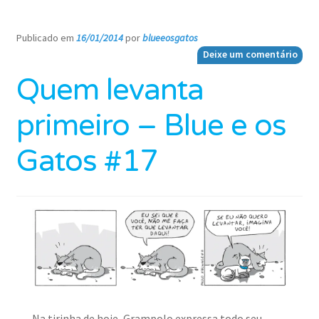
Publicado em
16/01/2014
por
blueeosgatos
—
Deixe um comentário
Quem levanta
primeiro – Blue e os
Gatos #17
Na tirinha de hoje, Grampolo expressa todo seu