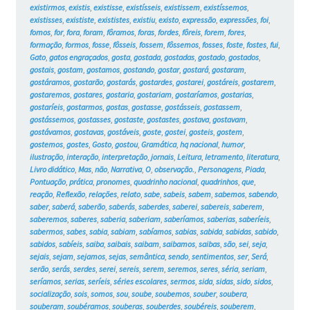
existirmos
,
existis
,
existisse
,
existísseis
,
existissem
,
existíssemos
,
existisses
,
exististe
,
exististes
,
existiu
,
existo
,
expressão
,
expressões
,
foi
,
fomos
,
for
,
fora
,
foram
,
fôramos
,
foras
,
fordes
,
fôreis
,
forem
,
fores
,
formação
,
formos
,
fosse
,
fôsseis
,
fossem
,
fôssemos
,
fosses
,
foste
,
fostes
,
fui
,
Gato
,
gatos engraçados
,
gosta
,
gostada
,
gostadas
,
gostado
,
gostados
,
gostais
,
gostam
,
gostamos
,
gostando
,
gostar
,
gostará
,
gostaram
,
gostáramos
,
gostarão
,
gostarás
,
gostardes
,
gostarei
,
gostáreis
,
gostarem
,
gostaremos
,
gostares
,
gostaria
,
gostariam
,
gostaríamos
,
gostarias
,
gostaríeis
,
gostarmos
,
gostas
,
gostasse
,
gostásseis
,
gostassem
,
gostássemos
,
gostasses
,
gostaste
,
gostastes
,
gostava
,
gostavam
,
gostávamos
,
gostavas
,
gostáveis
,
goste
,
gostei
,
gosteis
,
gostem
,
gostemos
,
gostes
,
Gosto
,
gostou
,
Gramática
,
hq nacional
,
humor
,
ilustração
,
interação
,
interpretação
,
jornais
,
Leitura
,
letramento
,
literatura
,
Livro didático
,
Mas
,
não
,
Narrativa
,
O
,
observação.
,
Personagens
,
Piada
,
Pontuação
,
prática
,
pronomes
,
quadrinho nacional
,
quadrinhos
,
que
,
reação
,
Reflexão
,
relações
,
relato
,
sabe
,
sabeis
,
sabem
,
sabemos
,
sabendo
,
saber
,
saberá
,
saberão
,
saberás
,
saberdes
,
saberei
,
sabereis
,
saberem
,
saberemos
,
saberes
,
saberia
,
saberiam
,
saberíamos
,
saberias
,
saberíeis
,
sabermos
,
sabes
,
sabia
,
sabiam
,
sabíamos
,
sabias
,
sabida
,
sabidas
,
sabido
,
sabidos
,
sabíeis
,
saiba
,
saibais
,
saibam
,
saibamos
,
saibas
,
são
,
sei
,
seja
,
sejais
,
sejam
,
sejamos
,
sejas
,
semântica
,
sendo
,
sentimentos
,
ser
,
Será
,
serão
,
serás
,
serdes
,
serei
,
sereis
,
serem
,
seremos
,
seres
,
séria
,
seriam
,
seríamos
,
serias
,
seríeis
,
séries escolares
,
sermos
,
sida
,
sidas
,
sido
,
sidos
,
socialização
,
sois
,
somos
,
sou
,
soube
,
soubemos
,
souber
,
soubera
,
souberam
,
soubéramos
,
souberas
,
souberdes
,
soubéreis
,
souberem
,