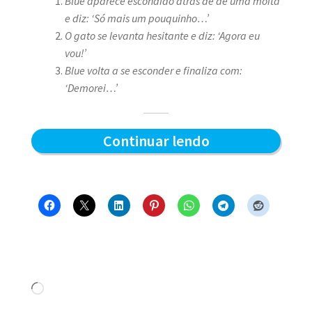
Blue aparece escondido atrás de de uma moita
e diz: ‘Só mais um pouquinho…’
O gato se levanta hesitante e diz: ‘Agora eu
vou!’
Blue volta a se esconder e finaliza com:
‘Demorei…’
Demorou
Continuar lendo
–
Blue
e
os
Gatos
#16
Carregando...