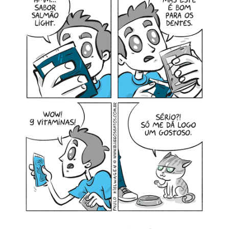
MINHA CONTA
CARRINHO
Search Button
Search
for: