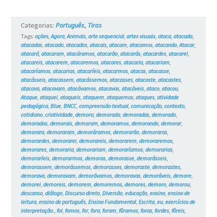
Categorias:
Português
,
Tiras
Tags:
ações
,
Agora
,
Animais
,
arte sequencial
,
artes visuais
,
ataca
,
atacada
,
atacadas
,
atacado
,
atacados
,
atacais
,
atacam
,
atacamos
,
atacando
,
Atacar
,
atacará
,
atacaram
,
atacáramos
,
atacarão
,
atacarás
,
atacardes
,
atacarei
,
atacareis
,
atacarem
,
atacaremos
,
atacares
,
atacaria
,
atacariam
,
atacaríamos
,
atacarias
,
atacaríeis
,
atacarmos
,
atacas
,
atacasse
,
atacásseis
,
atacassem
,
atacássemos
,
atacasses
,
atacaste
,
atacastes
,
atacava
,
atacavam
,
atacávamos
,
atacavas
,
atacáveis
,
ataco
,
atacou
,
Ataque
,
ataquei
,
ataqueis
,
ataquem
,
ataquemos
,
ataques
,
atividade
pedagógica
,
Blue
,
BNCC
,
compreensão textual
,
comunicação
,
contexto
,
cotidiano
,
criatividade
,
demora
,
demorada
,
demoradas
,
demorado
,
demorados
,
demorais
,
demoram
,
demoramos
,
demorando
,
demorar
,
demorara
,
demoraram
,
demoráramos
,
demorarão
,
demoraras
,
demorardes
,
demorarei
,
demorareis
,
demorarem
,
demoraremos
,
demorares
,
demoraria
,
demorariam
,
demoraríamos
,
demorarias
,
demoraríeis
,
demorarmos
,
demoras
,
demorasse
,
demorásseis
,
demorassem
,
demorássemos
,
demorasses
,
demoraste
,
demorastes
,
demorava
,
demoravam
,
demorávamos
,
demoravas
,
demoráveis
,
demore
,
demorei
,
demoreis
,
demorem
,
demoremos
,
demores
,
demoro
,
demorou
,
descanso
,
diálogo
,
Discurso direto
,
Diversão
,
educação
,
ensino
,
ensino de
leitura
,
ensino de português
,
Ensino Fundamental
,
Escrita
,
eu
,
exercícios de
interpretação.
,
foi
,
fomos
,
for
,
fora
,
foram
,
fôramos
,
foras
,
fordes
,
fôreis
,