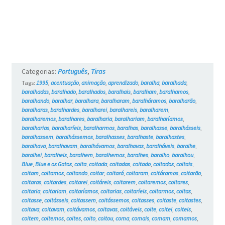
Categorias:
Português
,
Tiras
Tags:
1995
,
acentuação
,
animação
,
aprendizado
,
baralha
,
baralhada
,
baralhadas
,
baralhado
,
baralhados
,
baralhais
,
baralham
,
baralhamos
,
baralhando
,
baralhar
,
baralhara
,
baralharam
,
baralháramos
,
baralharão
,
baralharas
,
baralhardes
,
baralharei
,
baralhareis
,
baralharem
,
baralharemos
,
baralhares
,
baralharia
,
baralhariam
,
baralharíamos
,
baralharias
,
baralharíeis
,
baralharmos
,
baralhas
,
baralhasse
,
baralhásseis
,
baralhassem
,
baralhássemos
,
baralhasses
,
baralhaste
,
baralhastes
,
baralhava
,
baralhavam
,
baralhávamos
,
baralhavas
,
baralháveis
,
baralhe
,
baralhei
,
baralheis
,
baralhem
,
baralhemos
,
baralhes
,
baralho
,
baralhou
,
Blue
,
Blue e os Gatos
,
coita
,
coitada
,
coitadas
,
coitado
,
coitados
,
coitais
,
coitam
,
coitamos
,
coitando
,
coitar
,
coitará
,
coitaram
,
coitáramos
,
coitarão
,
coitaras
,
coitardes
,
coitarei
,
coitáreis
,
coitarem
,
coitaremos
,
coitares
,
coitaria
,
coitariam
,
coitaríamos
,
coitarias
,
coitaríeis
,
coitarmos
,
coitas
,
coitasse
,
coitásseis
,
coitassem
,
coitássemos
,
coitasses
,
coitaste
,
coitastes
,
coitava
,
coitavam
,
coitávamos
,
coitavas
,
coitáveis
,
coite
,
coitei
,
coiteis
,
coitem
,
coitemos
,
coites
,
coito
,
coitou
,
coma
,
comais
,
comam
,
comamos
,