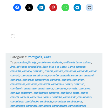
Carregando...
Categorias:
Português
,
Tiras
Tags:
acentuação
,
algo
,
ambientes
,
Amizade
,
análise de texto
,
animal
,
Arte
,
atividade pedagógica
,
Blue
,
Blue e os Gatos
,
Cama
,
camada
,
camadas
,
camado
,
camados
,
camais
,
camam
,
camamos
,
camando
,
camar
,
camará
,
camaram
,
camáramos
,
camarão
,
camarás
,
camardes
,
camarei
,
camareis
,
camarem
,
camaremos
,
camares
,
camaria
,
camariam
,
camaríamos
,
camarias
,
camaríeis
,
camarmos
,
camas
,
camasse
,
camásseis
,
camassem
,
camássemos
,
camasses
,
camaste
,
camastes
,
camava
,
camavam
,
camávamos
,
camavas
,
camáveis
,
came
,
camei
,
cameis
,
camem
,
camemos
,
cames
,
caminha
,
caminhada
,
caminhadas
,
caminhado
,
caminhados
,
caminhais
,
caminham
,
caminhamos
,
caminhando
,
caminhar
,
caminhara
,
caminharam
,
caminháramos
,