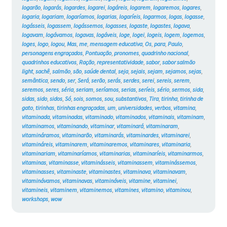
logarão
,
logarás
,
logardes
,
logarei
,
logáreis
,
logarem
,
logaremos
,
logares
,
logaria
,
logariam
,
logaríamos
,
logarias
,
logaríeis
,
logarmos
,
logas
,
logasse
,
logásseis
,
logassem
,
logássemos
,
logasses
,
logaste
,
logastes
,
logava
,
logavam
,
logávamos
,
logavas
,
logáveis
,
loge
,
logei
,
logeis
,
logem
,
logemos
,
loges
,
logo
,
logou
,
Mas
,
me
,
mensagem educativa
,
Os
,
para
,
Paulo
,
personagens engraçados
,
Pontuação
,
pronomes
,
quadrinho nacional
,
quadrinhos educativos
,
Ração
,
representatividade
,
sabor
,
sabor salmão
light
,
sachê
,
salmão
,
são
,
saúde dental
,
seja
,
sejais
,
sejam
,
sejamos
,
sejas
,
semântica
,
sendo
,
ser
,
Será
,
serão
,
serás
,
serdes
,
serei
,
sereis
,
serem
,
seremos
,
seres
,
séria
,
seriam
,
seríamos
,
serias
,
seríeis
,
sério
,
sermos
,
sida
,
sidas
,
sido
,
sidos
,
Só
,
sois
,
somos
,
sou
,
substantivos
,
Tira
,
tirinha
,
tirinha de
gato
,
tirinhas
,
tirinhas engraçadas
,
um
,
universidades
,
verbos
,
vitamina
,
vitaminada
,
vitaminadas
,
vitaminado
,
vitaminados
,
vitaminais
,
vitaminam
,
vitaminamos
,
vitaminando
,
vitaminar
,
vitaminará
,
vitaminaram
,
vitamináramos
,
vitaminarão
,
vitaminarás
,
vitaminardes
,
vitaminarei
,
vitamináreis
,
vitaminarem
,
vitaminaremos
,
vitaminares
,
vitaminaria
,
vitaminariam
,
vitaminaríamos
,
vitaminarias
,
vitaminaríeis
,
vitaminarmos
,
vitaminas
,
vitaminasse
,
vitaminásseis
,
vitaminassem
,
vitaminássemos
,
vitaminasses
,
vitaminaste
,
vitaminastes
,
vitaminava
,
vitaminavam
,
vitaminávamos
,
vitaminavas
,
vitamináveis
,
vitamine
,
vitaminei
,
vitamineis
,
vitaminem
,
vitaminemos
,
vitamines
,
vitamino
,
vitaminou
,
workshops
,
wow