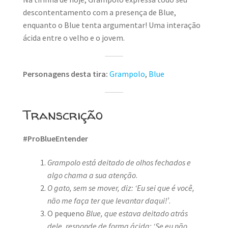
descontentamento com a presença de Blue,
enquanto o Blue tenta argumentar! Uma interação
ácida entre o velho e o jovem.
Personagens desta tira:
Grampolo
,
Blue
Transcrição
#ProBlueEntender
Grampolo está deitado de olhos fechados e
algo chama a sua atenção
.
O gato, sem se mover, diz: ‘Eu sei que é você,
não me faça ter que levantar daqui!’
.
O pequeno
Blue, que estava deitado atrás
dele, responde de forma ácida: ‘Se eu não