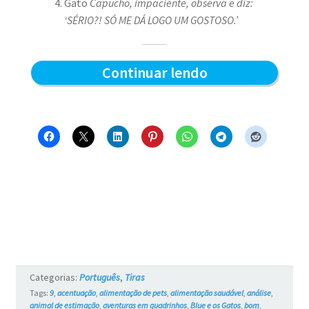
Gato
Capucho, impaciente, observa e diz:
‘SÉRIO?! SÓ ME DÁ LOGO UM GOSTOSO.’
Sabor
Continuar lendo
do
sachê
–
Blue
e
os
Gatos
#761
Categorias:
Português
,
Tiras
Tags:
9
,
acentuação
,
alimentação de pets
,
alimentação saudável
,
análise
,
animal de estimação
,
aventuras em quadrinhos
,
Blue e os Gatos
,
bom
,