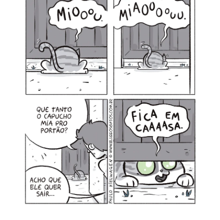
MINHA CONTA
CARRINHO
Search Button
Search
for: