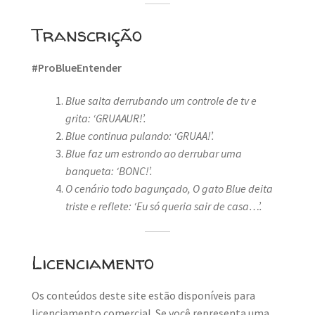
Transcrição
#ProBlueEntender
Blue salta derrubando um controle de tv e
grita: ‘GRUAAUR!’.
Blue continua pulando: ‘GRUAA!’.
Blue faz um estrondo ao derrubar uma
banqueta: ‘BONC!’.
O cenário todo bagunçado,
O gato Blue deita
triste e reflete: ‘Eu só queria sair de casa…’.
Licenciamento
Os conteúdos deste site estão disponíveis para
licenciamento comercial. Se você representa uma