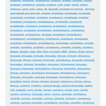
achásseis
,
achassem
,
achássemos
,
achasses
,
achaste
,
achastes
,
achava
,
achavam
,
achávamos
,
achavas
,
acháveis
,
ache
,
achei
,
acheis
,
achem
,
achemos
,
aches
,
Acho
,
achou
,
Ah
,
Amizade
,
amizade em animais.
,
Animais
,
aprendizado pela diversão
,
arranha
,
arranhada
,
arranhadas
,
Arranhado
,
arranhados
,
arranhais
,
arranham
,
arranhamos
,
arranhando
,
arranhar
,
arranhará
,
arranharam
,
arranháramos
,
arranharão
,
arranharás
,
arranhardes
,
arranharei
,
arranhareis
,
arranharem
,
arranharemos
,
arranhares
,
arranharia
,
arranhariam
,
arranharíamos
,
arranharias
,
arranharíeis
,
arranharmos
,
arranhas
,
arranhasse
,
arranhásseis
,
arranhassem
,
arranhássemos
,
arranhasses
,
arranhaste
,
arranhastes
,
arranhava
,
arranhavam
,
arranhávamos
,
arranhavas
,
arranháveis
,
arranhe
,
arranhei
,
arranheis
,
arranhem
,
arranhemos
,
arranhes
,
arranho
,
arranhou
,
Ataque
,
atração
,
aulas
,
Blue
,
Blue e os Gatos
,
BNCC
,
Branco
,
Bravo
,
brinca
,
brincada
,
brincadas
,
brincado
,
brincados
,
brincais
,
brincam
,
brincamos
,
Brincando
,
Brincar
,
brincará
,
brincaram
,
brincáramos
,
brincarão
,
brincarás
,
brincardes
,
brincarei
,
brincáreis
,
brincarem
,
brincaremos
,
brincares
,
brincaria
,
brincariam
,
brincaríamos
,
brincarias
,
brincaríeis
,
brincarmos
,
brincas
,
brincasse
,
brincásseis
,
brincassem
,
brincássemos
,
brincasses
,
brincaste
,
brincastes
,
brincava
,
brincavam
,
brincávamos
,
brincavas
,
brincáveis
,
brince
,
brincei
,
brinceis
,
brincem
,
brincemos
,
brinces
,
brinco
,
brincou
,
cachorra
,
Cachorro
,
cachorro amigo
,
cachorro brincando
,
cadela
,
Cão
,
contexto
,
corra
,
corrais
,
corram
,
corramos
,
corras
,
corre
,
correis
,
correm
,
corremos
,
Correndo
,
correr
,
correra
,
correram
,
corrêramos
,
correrão
,
correras
,
correrdes
,
correrei
,
correreis
,
correrem
,
correremos
,
correres
,
correria
,
correriam
,
correríamos
,
correrias
,
correríeis
,
corrermos
,