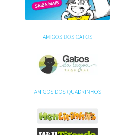
AMIGOS DOS GATOS
AMIGOS DOS QUADRINHOS