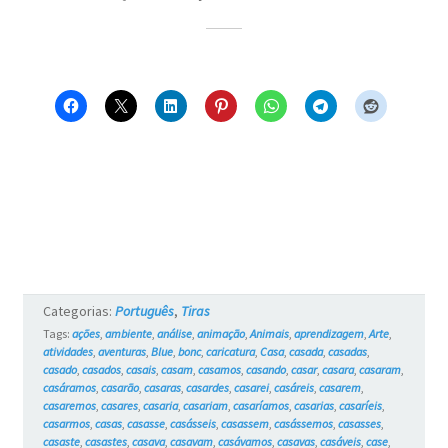
Categorias:
Português
,
Tiras
Tags:
ações
,
ambiente
,
análise
,
animação
,
Animais
,
aprendizagem
,
Arte
,
atividades
,
aventuras
,
Blue
,
bonc
,
caricatura
,
Casa
,
casada
,
casadas
,
casado
,
casados
,
casais
,
casam
,
casamos
,
casando
,
casar
,
casara
,
casaram
,
casáramos
,
casarão
,
casaras
,
casardes
,
casarei
,
casáreis
,
casarem
,
casaremos
,
casares
,
casaria
,
casariam
,
casaríamos
,
casarias
,
casaríeis
,
casarmos
,
casas
,
casasse
,
casásseis
,
casassem
,
casássemos
,
casasses
,
casaste
,
casastes
,
casava
,
casavam
,
casávamos
,
casavas
,
casáveis
,
case
,