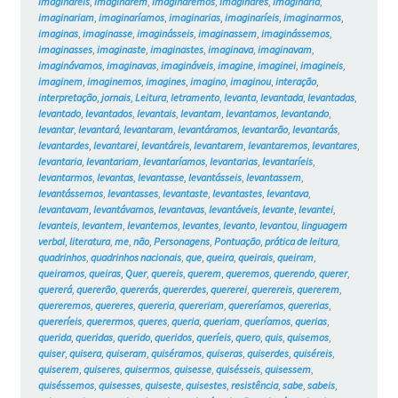
imaginareis
,
imaginarem
,
imaginaremos
,
imaginares
,
imaginaria
,
imaginariam
,
imaginaríamos
,
imaginarias
,
imaginaríeis
,
imaginarmos
,
imaginas
,
imaginasse
,
imaginásseis
,
imaginassem
,
imaginássemos
,
imaginasses
,
imaginaste
,
imaginastes
,
imaginava
,
imaginavam
,
imaginávamos
,
imaginavas
,
imagináveis
,
imagine
,
imaginei
,
imagineis
,
imaginem
,
imaginemos
,
imagines
,
imagino
,
imaginou
,
interação
,
interpretação
,
jornais
,
Leitura
,
letramento
,
levanta
,
levantada
,
levantadas
,
levantado
,
levantados
,
levantais
,
levantam
,
levantamos
,
levantando
,
levantar
,
levantará
,
levantaram
,
levantáramos
,
levantarão
,
levantarás
,
levantardes
,
levantarei
,
levantáreis
,
levantarem
,
levantaremos
,
levantares
,
levantaria
,
levantariam
,
levantaríamos
,
levantarias
,
levantaríeis
,
levantarmos
,
levantas
,
levantasse
,
levantásseis
,
levantassem
,
levantássemos
,
levantasses
,
levantaste
,
levantastes
,
levantava
,
levantavam
,
levantávamos
,
levantavas
,
levantáveis
,
levante
,
levantei
,
levanteis
,
levantem
,
levantemos
,
levantes
,
levanto
,
levantou
,
linguagem
verbal
,
literatura
,
me
,
não
,
Personagens
,
Pontuação
,
prática de leitura
,
quadrinhos
,
quadrinhos nacionais
,
que
,
queira
,
queirais
,
queiram
,
queiramos
,
queiras
,
Quer
,
quereis
,
querem
,
queremos
,
querendo
,
querer
,
quererá
,
quererão
,
quererás
,
quererdes
,
quererei
,
querereis
,
quererem
,
quereremos
,
quereres
,
quereria
,
quereriam
,
quereríamos
,
quererias
,
quereríeis
,
querermos
,
queres
,
queria
,
queriam
,
queríamos
,
querias
,
querida
,
queridas
,
querido
,
queridos
,
queríeis
,
quero
,
quis
,
quisemos
,
quiser
,
quisera
,
quiseram
,
quiséramos
,
quiseras
,
quiserdes
,
quiséreis
,
quiserem
,
quiseres
,
quisermos
,
quisesse
,
quisésseis
,
quisessem
,
quiséssemos
,
quisesses
,
quiseste
,
quisestes
,
resistência
,
sabe
,
sabeis
,