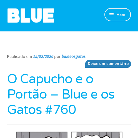
Pular
Pular
Menu
para
para
navegação
o
TIRINHAS
conteúdo
DESENHOS
Publicado em
15/02/2026
por
blueeosgatos
—
Deixe um comentário
NOVIDADES
O Capucho e o
SOBRE
Portão – Blue e os
CLUBE DO BLUE
Gatos #760
LOJA
CONTATO