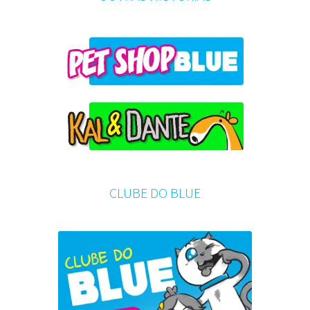
CLUBE DO BLUE