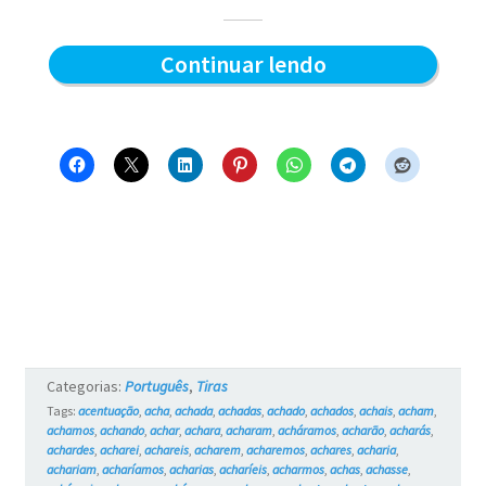
Amizade
Continuar lendo
entre
cães
e
gatos
–
Blue
e
os
Categorias:
Português
,
Tiras
Gatos
Tags:
acentuação
,
acha
,
achada
,
achadas
,
achado
,
achados
,
achais
,
acham
,
achamos
,
achando
,
achar
,
achara
,
acharam
,
acháramos
,
acharão
,
acharás
,
#8
achardes
,
acharei
,
achareis
,
acharem
,
acharemos
,
achares
,
acharia
,
achariam
,
acharíamos
,
acharias
,
acharíeis
,
acharmos
,
achas
,
achasse
,