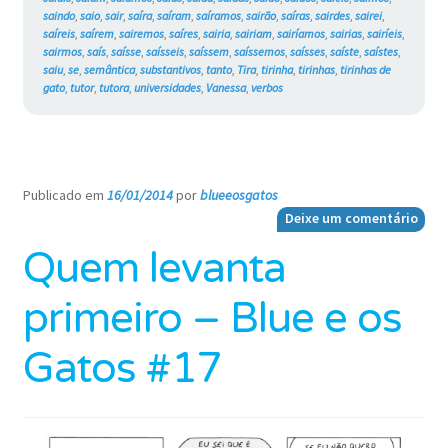
saindo
,
saio
,
sair
,
saíra
,
saíram
,
saíramos
,
sairão
,
saíras
,
sairdes
,
sairei
,
saíreis
,
saírem
,
sairemos
,
saíres
,
sairia
,
sairiam
,
sairíamos
,
sairias
,
sairíeis
,
sairmos
,
saís
,
saísse
,
saísseis
,
saíssem
,
saíssemos
,
saísses
,
saíste
,
saístes
,
saiu
,
se
,
semântica
,
substantivos
,
tanto
,
Tira
,
tirinha
,
tirinhas
,
tirinhas de
gato
,
tutor
,
tutora
,
universidades
,
Vanessa
,
verbos
Publicado em
16/01/2014
por
blueeosgatos
—
Deixe um comentário
Quem levanta
primeiro – Blue e os
Gatos #17