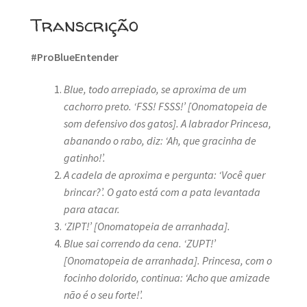
Transcrição
#ProBlueEntender
Blue, todo arrepiado, se aproxima de um
cachorro preto.
‘FSS! FSSS!’
[Onomatopeia de
som defensivo dos gatos]. A
labrador Princesa
,
abanando o rabo,
diz: ‘Ah, que gracinha de
gatinho!’
.
A cadela de aproxima e pergunta: ‘Você quer
brincar?’
. O gato está com a pata levantada
para atacar.
‘ZIPT!’ [Onomatopeia de arranhada].
Blue sai correndo da cena. ‘ZUPT!’
[Onomatopeia de arranhada].
Princesa, com o
focinho dolorido, continua: ‘Acho que amizade
não é o seu forte!’
.