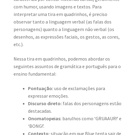
com humor, usando imagens e textos. Para
interpretar uma tira em quadrinhos, é preciso
observar tanto a linguagem verbal (as falas dos
personagens) quanto a linguagem não verbal (os
desenhos, as expressões faciais, os gestos, as cores,
etc.).
Nessa tira em quadrinhos, podemos abordar os
seguintes assuntos de gramática e português para o
ensino fundamental:
Pontuação:
uso de exclamações para
expressar emoções.
Discurso direto:
falas dos personagens estão
destacadas.
Onomatopeias:
barulhos como ‘GRUAAUR!’ e
‘BONG!’.
Contexto:
situação em que Blue tenta sair de