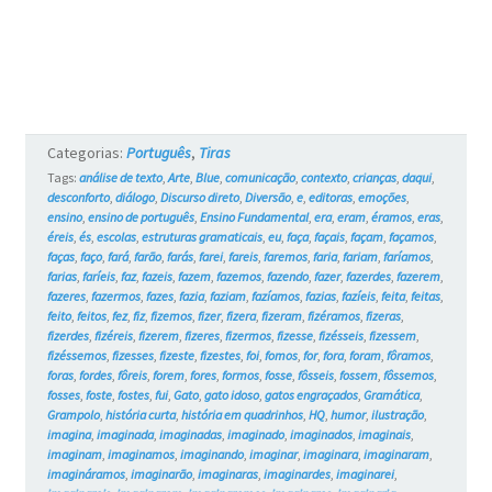
e
os
Gatos
#17
Categorias:
Português
,
Tiras
Tags:
análise de texto
,
Arte
,
Blue
,
comunicação
,
contexto
,
crianças
,
daqui
,
desconforto
,
diálogo
,
Discurso direto
,
Diversão
,
e
,
editoras
,
emoções
,
ensino
,
ensino de português
,
Ensino Fundamental
,
era
,
eram
,
éramos
,
eras
,
éreis
,
és
,
escolas
,
estruturas gramaticais
,
eu
,
faça
,
façais
,
façam
,
façamos
,
faças
,
faço
,
fará
,
farão
,
farás
,
farei
,
fareis
,
faremos
,
faria
,
fariam
,
faríamos
,
farias
,
faríeis
,
faz
,
fazeis
,
fazem
,
fazemos
,
fazendo
,
fazer
,
fazerdes
,
fazerem
,
fazeres
,
fazermos
,
fazes
,
fazia
,
faziam
,
fazíamos
,
fazias
,
fazíeis
,
feita
,
feitas
,
feito
,
feitos
,
fez
,
fiz
,
fizemos
,
fizer
,
fizera
,
fizeram
,
fizéramos
,
fizeras
,
fizerdes
,
fizéreis
,
fizerem
,
fizeres
,
fizermos
,
fizesse
,
fizésseis
,
fizessem
,
fizéssemos
,
fizesses
,
fizeste
,
fizestes
,
foi
,
fomos
,
for
,
fora
,
foram
,
fôramos
,
foras
,
fordes
,
fôreis
,
forem
,
fores
,
formos
,
fosse
,
fôsseis
,
fossem
,
fôssemos
,
fosses
,
foste
,
fostes
,
fui
,
Gato
,
gato idoso
,
gatos engraçados
,
Gramática
,
Grampolo
,
história curta
,
história em quadrinhos
,
HQ
,
humor
,
ilustração
,
imagina
,
imaginada
,
imaginadas
,
imaginado
,
imaginados
,
imaginais
,
imaginam
,
imaginamos
,
imaginando
,
imaginar
,
imaginara
,
imaginaram
,
imagináramos
,
imaginarão
,
imaginaras
,
imaginardes
,
imaginarei
,