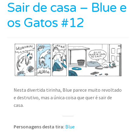
Sair de casa – Blue e
os Gatos #12
Nesta divertida tirinha, Blue parece muito revoltado
e destrutivo, mas a única coisa que quer é sair de
casa.
Personagens desta tira:
Blue