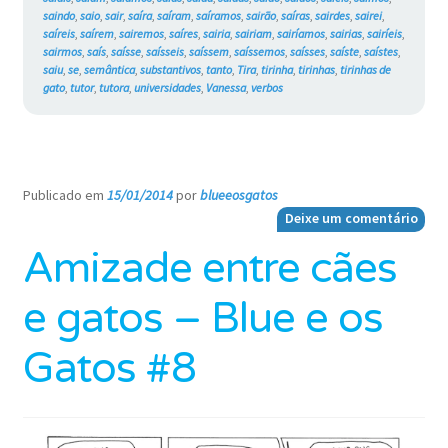
saindo
,
saio
,
sair
,
saíra
,
saíram
,
saíramos
,
sairão
,
saíras
,
sairdes
,
sairei
,
saíreis
,
saírem
,
sairemos
,
saíres
,
sairia
,
sairiam
,
sairíamos
,
sairias
,
sairíeis
,
sairmos
,
saís
,
saísse
,
saísseis
,
saíssem
,
saíssemos
,
saísses
,
saíste
,
saístes
,
saiu
,
se
,
semântica
,
substantivos
,
tanto
,
Tira
,
tirinha
,
tirinhas
,
tirinhas de
gato
,
tutor
,
tutora
,
universidades
,
Vanessa
,
verbos
Publicado em
15/01/2014
por
blueeosgatos
—
Deixe um comentário
Amizade entre cães
e gatos – Blue e os
Gatos #8