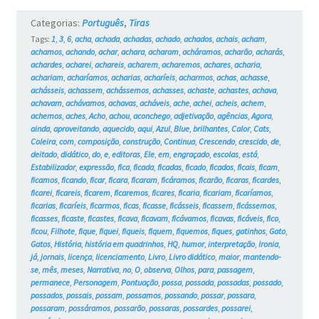
#1
Categorias:
Português
,
Tiras
Tags:
1
,
3
,
6
,
acha
,
achada
,
achadas
,
achado
,
achados
,
achais
,
acham
,
achamos
,
achando
,
achar
,
achara
,
acharam
,
acháramos
,
acharão
,
acharás
,
achardes
,
acharei
,
achareis
,
acharem
,
acharemos
,
achares
,
acharia
,
achariam
,
acharíamos
,
acharias
,
acharíeis
,
acharmos
,
achas
,
achasse
,
achásseis
,
achassem
,
achássemos
,
achasses
,
achaste
,
achastes
,
achava
,
achavam
,
achávamos
,
achavas
,
acháveis
,
ache
,
achei
,
acheis
,
achem
,
achemos
,
aches
,
Acho
,
achou
,
aconchego
,
adjetivação
,
agências
,
Agora
,
ainda
,
aproveitando
,
aquecido
,
aqui
,
Azul
,
Blue
,
brilhantes
,
Calor
,
Cats
,
Coleira
,
com
,
composição
,
construção
,
Continua
,
Crescendo
,
crescido
,
de
,
deitado
,
didático
,
do
,
e
,
editoras
,
Ele
,
em
,
engraçado
,
escolas
,
está
,
Estabilizador
,
expressão
,
fica
,
ficada
,
ficadas
,
ficado
,
ficados
,
ficais
,
ficam
,
ficamos
,
ficando
,
ficar
,
ficara
,
ficaram
,
ficáramos
,
ficarão
,
ficaras
,
ficardes
,
ficarei
,
ficareis
,
ficarem
,
ficaremos
,
ficares
,
ficaria
,
ficariam
,
ficaríamos
,
ficarias
,
ficaríeis
,
ficarmos
,
ficas
,
ficasse
,
ficásseis
,
ficassem
,
ficássemos
,
ficasses
,
ficaste
,
ficastes
,
ficava
,
ficavam
,
ficávamos
,
ficavas
,
ficáveis
,
fico
,
ficou
,
Filhote
,
fique
,
fiquei
,
fiqueis
,
fiquem
,
fiquemos
,
fiques
,
gatinhos
,
Gato
,
Gatos
,
História
,
história em quadrinhos
,
HQ
,
humor
,
interpretação
,
Ironia
,
já
,
jornais
,
licença
,
licenciamento
,
Livro
,
Livro didático
,
maior
,
mantendo-
se
,
mês
,
meses
,
Narrativa
,
no
,
O
,
observa
,
Olhos
,
para
,
passagem
,
permanece
,
Personagem
,
Pontuação
,
possa
,
possada
,
possadas
,
possado
,
possados
,
possais
,
possam
,
possamos
,
possando
,
possar
,
possara
,
possaram
,
possáramos
,
possarão
,
possaras
,
possardes
,
possarei
,