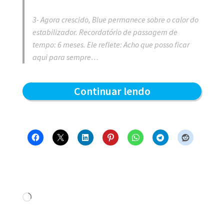
3- Agora crescido, Blue permanece sobre o calor do
estabilizador. Recordatório de passagem de
tempo: 6 meses. Ele reflete: Acho que posso ficar
aqui para sempre…
Crescendo
Continuar lendo
e
aquecendo
–
Blue
e
os
Carregando...
Gatos