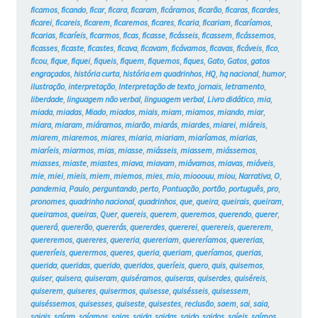
ficamos
,
ficando
,
ficar
,
ficara
,
ficaram
,
ficáramos
,
ficarão
,
ficaras
,
ficardes
,
ficarei
,
ficareis
,
ficarem
,
ficaremos
,
ficares
,
ficaria
,
ficariam
,
ficaríamos
,
ficarias
,
ficaríeis
,
ficarmos
,
ficas
,
ficasse
,
ficásseis
,
ficassem
,
ficássemos
,
ficasses
,
ficaste
,
ficastes
,
ficava
,
ficavam
,
ficávamos
,
ficavas
,
ficáveis
,
fico
,
ficou
,
fique
,
fiquei
,
fiqueis
,
fiquem
,
fiquemos
,
fiques
,
Gato
,
Gatos
,
gatos
engraçados
,
história curta
,
história em quadrinhos
,
HQ
,
hq nacional
,
humor
,
ilustração
,
interpretação
,
Interpretação de texto
,
jornais
,
letramento
,
liberdade
,
linguagem não verbal
,
linguagem verbal
,
Livro didático
,
mia
,
miada
,
miadas
,
Miado
,
miados
,
miais
,
miam
,
miamos
,
miando
,
miar
,
miara
,
miaram
,
miáramos
,
miarão
,
miarás
,
miardes
,
miarei
,
miáreis
,
miarem
,
miaremos
,
miares
,
miaria
,
miariam
,
miaríamos
,
miarias
,
miaríeis
,
miarmos
,
mias
,
miasse
,
miásseis
,
miassem
,
miássemos
,
miasses
,
miaste
,
miastes
,
miava
,
miavam
,
miávamos
,
miavas
,
miáveis
,
mie
,
miei
,
mieis
,
miem
,
miemos
,
mies
,
mio
,
miooouu
,
miou
,
Narrativa
,
O
,
pandemia
,
Paulo
,
perguntando
,
perto
,
Pontuação
,
portão
,
português
,
pro
,
pronomes
,
quadrinho nacional
,
quadrinhos
,
que
,
queira
,
queirais
,
queiram
,
queiramos
,
queiras
,
Quer
,
quereis
,
querem
,
queremos
,
querendo
,
querer
,
quererá
,
quererão
,
quererás
,
quererdes
,
quererei
,
querereis
,
quererem
,
quereremos
,
quereres
,
quereria
,
quereriam
,
quereríamos
,
quererias
,
quereríeis
,
querermos
,
queres
,
queria
,
queriam
,
queríamos
,
querias
,
querida
,
queridas
,
querido
,
queridos
,
queríeis
,
quero
,
quis
,
quisemos
,
quiser
,
quisera
,
quiseram
,
quiséramos
,
quiseras
,
quiserdes
,
quiséreis
,
quiserem
,
quiseres
,
quisermos
,
quisesse
,
quisésseis
,
quisessem
,
quiséssemos
,
quisesses
,
quiseste
,
quisestes
,
reclusão
,
saem
,
sai
,
saia
,
saiais
,
saíam
,
saíamos
,
saias
,
saida
,
saidas
,
saido
,
saidos
,
saíeis
,
saímos
,