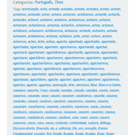
Categorias:
Português
,
Tiras
Gatos
Tags:
acentuação
,
acha
,
achada
,
achadas
,
achado
,
achados
,
achais
,
acham
,
achamos
,
achando
,
achar
,
achara
,
acharam
,
acháramos
,
acharão
,
acharás
,
#760
achardes
,
acharei
,
achareis
,
acharem
,
acharemos
,
achares
,
acharia
,
achariam
,
acharíamos
,
acharias
,
acharíeis
,
acharmos
,
achas
,
achasse
,
achásseis
,
achassem
,
achássemos
,
achasses
,
achaste
,
achastes
,
achava
,
achavam
,
achávamos
,
achavas
,
acháveis
,
ache
,
achei
,
acheis
,
achem
,
achemos
,
aches
,
Acho
,
achou
,
agacha
,
agachada
,
agachadas
,
agachado
,
agachados
,
agachais
,
agacham
,
agachamos
,
agachando
,
agachar
,
agachará
,
agacharam
,
agacháramos
,
agacharão
,
agacharas
,
agachardes
,
agacharei
,
agacháreis
,
agacharem
,
agacharemos
,
agachares
,
agacharia
,
agachariam
,
agacharíamos
,
agacharias
,
agacharíeis
,
agacharmos
,
agachas
,
agachasse
,
agachásseis
,
agachassem
,
agachássemos
,
agachasses
,
agachaste
,
agachastes
,
agachava
,
agachavam
,
agachávamos
,
agachavas
,
agacháveis
,
agache
,
agachei
,
agacheis
,
agachem
,
agachemos
,
agaches
,
agacho
,
agachou
,
animação
,
Arte
,
aventura
,
Blue
,
Blue e os Gatos
,
caaaasa
,
capucho
,
Casa
,
casada
,
casadas
,
casado
,
casados
,
casais
,
casam
,
casamos
,
casando
,
casar
,
casara
,
casaram
,
casáramos
,
casarão
,
casaras
,
casardes
,
casarei
,
casáreis
,
casarem
,
casaremos
,
casares
,
casaria
,
casariam
,
casaríamos
,
casarias
,
casaríeis
,
casarmos
,
casas
,
casasse
,
casásseis
,
casassem
,
casássemos
,
casasses
,
casaste
,
casastes
,
casava
,
casavam
,
casávamos
,
casavas
,
casáveis
,
case
,
casei
,
caseis
,
casem
,
casemos
,
cases
,
caso
,
casou
,
contexto
,
criatividade
,
cultura
,
diálogo
,
Discurso direto
,
Diversão
,
do
,
e
,
editoras
,
Ele
,
em
,
emoção
,
Ensino
Fundamental
,
escolas
,
fica
,
ficada
,
ficadas
,
ficado
,
ficados
,
ficais
,
ficam
,