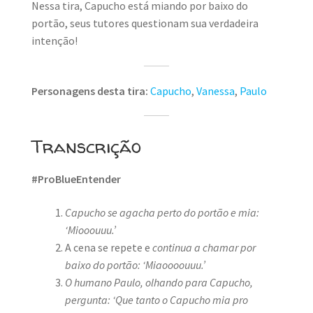
Nessa tira, Capucho está miando por baixo do
portão, seus tutores questionam sua verdadeira
intenção!
Personagens desta tira:
Capucho
,
Vanessa
,
Paulo
Transcrição
#ProBlueEntender
Capucho se agacha perto do portão e mia:
‘Miooouuu.’
A cena se repete e
continua a chamar por
baixo do portão: ‘Miaoooouuu.’
O humano Paulo, olhando para Capucho,
pergunta: ‘Que tanto o Capucho mia pro