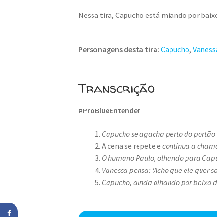
Nessa tira, Capucho está miando por baix
Personagens desta tira:
Capucho
,
Vaness
Transcrição
#ProBlueEntender
Capucho se agacha perto do portão 
A cena se repete e
continua a chama
O humano Paulo, olhando para Capuc
Vanessa pensa: ‘Acho que ele quer s
Capucho, ainda olhando por baixo d