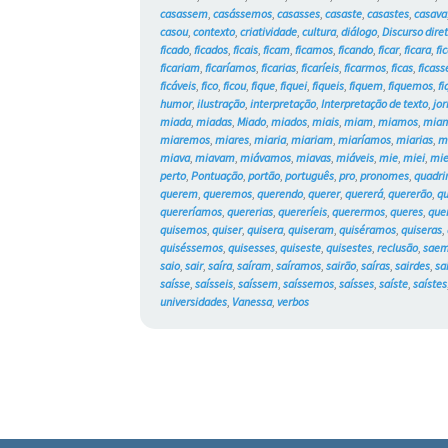
casassem
,
casássemos
,
casasses
,
casaste
,
casastes
,
casava
casou
,
contexto
,
criatividade
,
cultura
,
diálogo
,
Discurso dire
ficado
,
ficados
,
ficais
,
ficam
,
ficamos
,
ficando
,
ficar
,
ficara
,
fi
ficariam
,
ficaríamos
,
ficarias
,
ficaríeis
,
ficarmos
,
ficas
,
ficass
ficáveis
,
fico
,
ficou
,
fique
,
fiquei
,
fiqueis
,
fiquem
,
fiquemos
,
fi
humor
,
ilustração
,
interpretação
,
Interpretação de texto
,
jor
miada
,
miadas
,
Miado
,
miados
,
miais
,
miam
,
miamos
,
mian
miaremos
,
miares
,
miaria
,
miariam
,
miaríamos
,
miarias
,
m
miava
,
miavam
,
miávamos
,
miavas
,
miáveis
,
mie
,
miei
,
mie
perto
,
Pontuação
,
portão
,
português
,
pro
,
pronomes
,
quadri
querem
,
queremos
,
querendo
,
querer
,
quererá
,
quererão
,
qu
quereríamos
,
quererias
,
quereríeis
,
querermos
,
queres
,
que
quisemos
,
quiser
,
quisera
,
quiseram
,
quiséramos
,
quiseras
,
quiséssemos
,
quisesses
,
quiseste
,
quisestes
,
reclusão
,
sae
saio
,
sair
,
saíra
,
saíram
,
saíramos
,
sairão
,
saíras
,
sairdes
,
sa
saísse
,
saísseis
,
saíssem
,
saíssemos
,
saísses
,
saíste
,
saístes
universidades
,
Vanessa
,
verbos