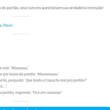
o do portão, seus tutores questionam sua verdadeira intenção!
a
,
Paulo
e mia: ‘Miooouuu.’
r por baixo do portão: ‘Miaoooouuu.’
ho, pergunta: ‘Que tanto o Capucho mia pro portão?’
air…’
o portão, responde: ‘Fica em caaaasa.’