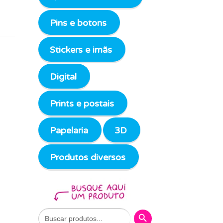
Pins e botons
Stickers e imãs
Digital
Prints e postais
Papelaria
3D
Produtos diversos
Search Button
Search
for: