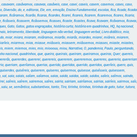
,
casavam
,
casávamos
,
casavas
,
casáveis
,
case
,
casei
,
caseis
,
casem
,
casemos
,
cases
,
caso
,
to
,
Diversão
,
do
,
e
,
editoras
,
Ele
,
em
,
emoção
,
Ensino Fundamental
,
escolas
,
fica
,
ficada
,
ficada
caram
,
ficáramos
,
ficarão
,
ficaras
,
ficardes
,
ficarei
,
ficareis
,
ficarem
,
ficaremos
,
ficares
,
ficaria
,
e
,
ficásseis
,
ficassem
,
ficássemos
,
ficasses
,
ficaste
,
ficastes
,
ficava
,
ficavam
,
ficávamos
,
ficavas
ques
,
Gato
,
Gatos
,
gatos engraçados
,
história curta
,
história em quadrinhos
,
HQ
,
hq nacional
,
nais
,
letramento
,
liberdade
,
linguagem não verbal
,
linguagem verbal
,
Livro didático
,
mia
,
do
,
miar
,
miara
,
miaram
,
miáramos
,
miarão
,
miarás
,
miardes
,
miarei
,
miáreis
,
miarem
,
iaríeis
,
miarmos
,
mias
,
miasse
,
miásseis
,
miassem
,
miássemos
,
miasses
,
miaste
,
miastes
,
is
,
miem
,
miemos
,
mies
,
mio
,
miooouu
,
miou
,
Narrativa
,
O
,
pandemia
,
Paulo
,
perguntando
,
nho nacional
,
quadrinhos
,
que
,
queira
,
queirais
,
queiram
,
queiramos
,
queiras
,
Quer
,
quereis
,
ererás
,
quererdes
,
quererei
,
querereis
,
quererem
,
quereremos
,
quereres
,
quereria
,
quereria
ria
,
queriam
,
queríamos
,
querias
,
querida
,
queridas
,
querido
,
queridos
,
queríeis
,
quero
,
quis
,
quiserdes
,
quiséreis
,
quiserem
,
quiseres
,
quisermos
,
quisesse
,
quisésseis
,
quisessem
,
m
,
sai
,
saia
,
saiais
,
saíam
,
saíamos
,
saias
,
saida
,
saidas
,
saido
,
saidos
,
saíeis
,
saímos
,
saindo
,
irei
,
saíreis
,
saírem
,
sairemos
,
saíres
,
sairia
,
sairiam
,
sairíamos
,
sairias
,
sairíeis
,
sairmos
,
saís
,
saiu
,
se
,
semântica
,
substantivos
,
tanto
,
Tira
,
tirinha
,
tirinhas
,
tirinhas de gato
,
tutor
,
tutora
,