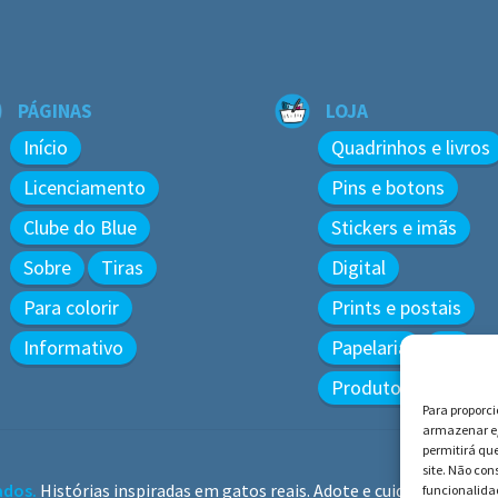
PÁGINAS
LOJA
Início
Quadrinhos e livros
Licenciamento
Pins e botons
Clube do Blue
Stickers e imãs
Sobre
Tiras
Digital
Para colorir
Prints e postais
Informativo
Papelaria
3D
Produtos diversos
Para proporc
armazenar e/
permitirá qu
site. Não co
ados.
Histórias inspiradas em gatos reais. Adote e cuide dos gatos!
funcionalidad