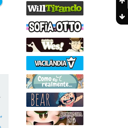
o
,
 e
s
,