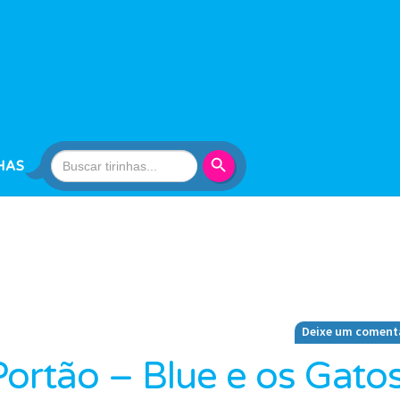
Search Button
Search
HAS
for:
Deixe um coment
ortão – Blue e os Gato