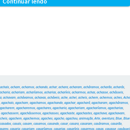
O
Continuar lendo
Capucho
e
o
Portão
–
Blue
e
os
,
achais
,
acham
,
achamos
,
achando
,
achar
,
achara
,
acharam
,
acháramos
,
acharão
,
acharás
,
Gatos
acharia
,
achariam
,
acharíamos
,
acharias
,
acharíeis
,
acharmos
,
achas
,
achasse
,
achásseis
,
a
,
achavam
,
achávamos
,
achavas
,
acháveis
,
ache
,
achei
,
acheis
,
achem
,
achemos
,
aches
,
Ach
#760
,
agachais
,
agacham
,
agachamos
,
agachando
,
agachar
,
agachará
,
agacharam
,
agacháramos
,
agacharem
,
agacharemos
,
agachares
,
agacharia
,
agachariam
,
agacharíamos
,
agacharias
,
,
agachassem
,
agachássemos
,
agachasses
,
agachaste
,
agachastes
,
agachava
,
agachavam
,
cheis
,
agachem
,
agachemos
,
agaches
,
agacho
,
agachou
,
animação
,
Arte
,
aventura
,
Blue
,
Blue
casados
,
casais
,
casam
,
casamos
,
casando
,
casar
,
casara
,
casaram
,
casáramos
,
casarão
,
asares
,
casaria
,
casariam
,
casaríamos
,
casarias
,
casaríeis
,
casarmos
,
casas
,
casasse
,
casássei