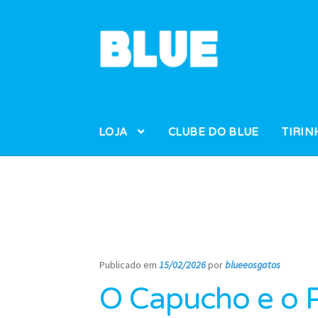
Pular
Pular
para
para
navegação
o
conteúdo
LOJA
CLUBE DO BLUE
TIRIN
Publicado em
15/02/2026
por
blueeosgatos
—
O Capucho e o P