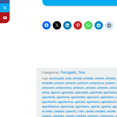
Categorias:
Português
,
Tiras
Tags:
acentuação
,
acha
,
achada
,
achadas
,
achado
,
achados
achardes
,
acharei
,
achareis
,
acharem
,
acharemos
,
achares
,
achassem
,
achássemos
,
achasses
,
achaste
,
achastes
,
achav
achou
,
agacha
,
agachada
,
agachadas
,
agachado
,
agachados
agacharão
,
agacharas
,
agachardes
,
agacharei
,
agacháreis
,
agacharíeis
,
agacharmos
,
agachas
,
agachasse
,
agachásseis
agachávamos
,
agachavas
,
agacháveis
,
agache
,
agachei
,
aga
os Gatos
,
caaaasa
,
capucho
,
Casa
,
casada
,
casadas
,
casado
,
casaras
,
casardes
,
casarei
,
casáreis
,
casarem
,
casaremos
,
c