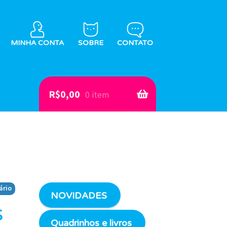
MINHA CONTA
SOBRE
CONTATO
R$
0,00
0 item
ário
NOVIDADES
s
Quadrinhos e livros