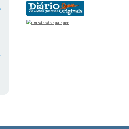
s
,
,
m
,
,