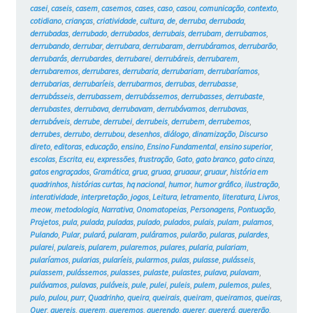
casei
,
caseis
,
casem
,
casemos
,
cases
,
caso
,
casou
,
comunicação
,
contexto
,
cotidiano
,
crianças
,
criatividade
,
cultura
,
de
,
derruba
,
derrubada
,
derrubadas
,
derrubado
,
derrubados
,
derrubais
,
derrubam
,
derrubamos
,
derrubando
,
derrubar
,
derrubara
,
derrubaram
,
derrubáramos
,
derrubarão
,
derrubarás
,
derrubardes
,
derrubarei
,
derrubáreis
,
derrubarem
,
derrubaremos
,
derrubares
,
derrubaria
,
derrubariam
,
derrubaríamos
,
derrubarias
,
derrubaríeis
,
derrubarmos
,
derrubas
,
derrubasse
,
derrubásseis
,
derrubassem
,
derrubássemos
,
derrubasses
,
derrubaste
,
derrubastes
,
derrubava
,
derrubavam
,
derrubávamos
,
derrubavas
,
derrubáveis
,
derrube
,
derrubei
,
derrubeis
,
derrubem
,
derrubemos
,
derrubes
,
derrubo
,
derrubou
,
desenhos
,
diálogo
,
dinamização
,
Discurso
direto
,
editoras
,
educação
,
ensino
,
Ensino Fundamental
,
ensino superior
,
escolas
,
Escrita
,
eu
,
expressões
,
frustração
,
Gato
,
gato branco
,
gato cinza
,
gatos engraçados
,
Gramática
,
grua
,
gruaa
,
gruaaur
,
gruaur
,
história em
quadrinhos
,
histórias curtas
,
hq nacional
,
humor
,
humor gráfico
,
ilustração
,
interatividade
,
interpretação
,
jogos
,
Leitura
,
letramento
,
literatura
,
Livros
,
meow
,
metodologia
,
Narrativa
,
Onomatopeias
,
Personagens
,
Pontuação
,
Projetos
,
pula
,
pulada
,
puladas
,
pulado
,
pulados
,
pulais
,
pulam
,
pulamos
,
Pulando
,
Pular
,
pulará
,
pularam
,
puláramos
,
pularão
,
pularas
,
pulardes
,
pularei
,
pulareis
,
pularem
,
pularemos
,
pulares
,
pularia
,
pulariam
,
pularíamos
,
pularias
,
pularíeis
,
pularmos
,
pulas
,
pulasse
,
pulásseis
,
pulassem
,
pulássemos
,
pulasses
,
pulaste
,
pulastes
,
pulava
,
pulavam
,
pulávamos
,
pulavas
,
puláveis
,
pule
,
pulei
,
puleis
,
pulem
,
pulemos
,
pules
,
pulo
,
pulou
,
purr
,
Quadrinho
,
queira
,
queirais
,
queiram
,
queiramos
,
queiras
,
Quer
,
quereis
,
querem
,
queremos
,
querendo
,
querer
,
quererá
,
quererão
,