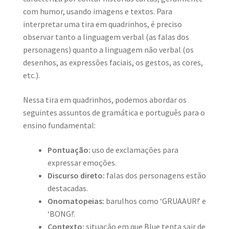
com humor, usando imagens e textos. Para
interpretar uma tira em quadrinhos, é preciso
observar tanto a linguagem verbal (as falas dos
personagens) quanto a linguagem não verbal (os
desenhos, as expressões faciais, os gestos, as cores,
etc.).
Nessa tira em quadrinhos, podemos abordar os
seguintes assuntos de gramática e português para o
ensino fundamental:
Pontuação:
uso de exclamações para
expressar emoções.
Discurso direto:
falas dos personagens estão
destacadas.
Onomatopeias:
barulhos como ‘GRUAAUR!’ e
‘BONG!’.
Contexto:
situação em que Blue tenta sair de