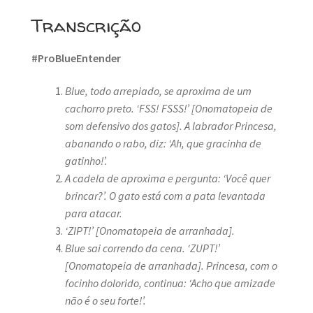
Transcrição
#ProBlueEntender
Blue, todo arrepiado, se aproxima de um
cachorro preto.
‘FSS! FSSS!’
[Onomatopeia de
som defensivo dos gatos]. A
labrador Princesa
,
abanando o rabo,
diz: ‘Ah, que gracinha de
gatinho!’
.
A cadela de aproxima e pergunta: ‘Você quer
brincar?’
. O gato está com a pata levantada
para atacar.
‘ZIPT!’ [Onomatopeia de arranhada].
Blue sai correndo da cena. ‘ZUPT!’
[Onomatopeia de arranhada].
Princesa, com o
focinho dolorido, continua: ‘Acho que amizade
não é o seu forte!’
.