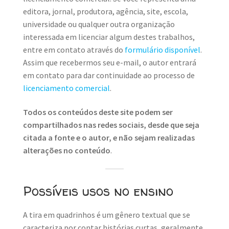
editora, jornal, produtora, agência, site, escola,
universidade ou qualquer outra organização
interessada em licenciar algum destes trabalhos,
entre em contato através do
formulário disponível
.
Assim que recebermos seu e-mail, o autor entrará
em contato para dar continuidade ao processo de
licenciamento comercial
.
Todos os conteúdos deste site podem ser
compartilhados nas redes sociais, desde que seja
citada a fonte e o autor, e não sejam realizadas
alterações no conteúdo
.
Possíveis usos no ensino
A tira em quadrinhos é um gênero textual que se
caracteriza por contar histórias curtas, geralmente