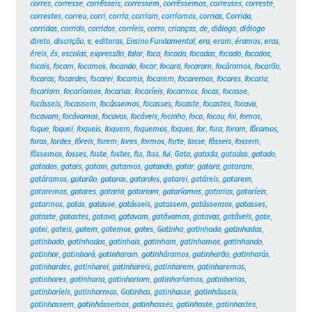
corres
,
corresse
,
corrêsseis
,
corressem
,
corrêssemos
,
corresses
,
correste
,
correstes
,
correu
,
corri
,
corria
,
corriam
,
corríamos
,
corrias
,
Corrida
,
corridas
,
corrido
,
corridos
,
corríeis
,
corro
,
crianças
,
de
,
diálogo
,
diálogo
direto
,
discrição
,
e
,
editoras
,
Ensino Fundamental
,
era
,
eram
,
éramos
,
eras
,
éreis
,
és
,
escolas
,
expressão
,
falar
,
foca
,
focada
,
focadas
,
focado
,
focados
,
focais
,
focam
,
focamos
,
focando
,
focar
,
focara
,
focaram
,
focáramos
,
focarão
,
focaras
,
focardes
,
focarei
,
focareis
,
focarem
,
focaremos
,
focares
,
focaria
,
focariam
,
focaríamos
,
focarias
,
focaríeis
,
focarmos
,
focas
,
focasse
,
focásseis
,
focassem
,
focássemos
,
focasses
,
focaste
,
focastes
,
focava
,
focavam
,
focávamos
,
focavas
,
focáveis
,
focinho
,
foco
,
focou
,
foi
,
fomos
,
foque
,
foquei
,
foqueis
,
foquem
,
foquemos
,
foques
,
for
,
fora
,
foram
,
fôramos
,
foras
,
fordes
,
fôreis
,
forem
,
fores
,
formos
,
forte
,
fosse
,
fôsseis
,
fossem
,
fôssemos
,
fosses
,
foste
,
fostes
,
fss
,
fsss
,
fui
,
Gata
,
gatada
,
gatadas
,
gatado
,
gatados
,
gatais
,
gatam
,
gatamos
,
gatando
,
gatar
,
gatara
,
gataram
,
gatáramos
,
gatarão
,
gataras
,
gatardes
,
gatarei
,
gatáreis
,
gatarem
,
gataremos
,
gatares
,
gataria
,
gatariam
,
gataríamos
,
gatarias
,
gataríeis
,
gatarmos
,
gatas
,
gatasse
,
gatásseis
,
gatassem
,
gatássemos
,
gatasses
,
gataste
,
gatastes
,
gatava
,
gatavam
,
gatávamos
,
gatavas
,
gatáveis
,
gate
,
gatei
,
gateis
,
gatem
,
gatemos
,
gates
,
Gatinha
,
gatinhada
,
gatinhadas
,
gatinhado
,
gatinhados
,
gatinhais
,
gatinham
,
gatinhamos
,
gatinhando
,
gatinhar
,
gatinhará
,
gatinharam
,
gatinháramos
,
gatinharão
,
gatinharás
,
gatinhardes
,
gatinharei
,
gatinhareis
,
gatinharem
,
gatinharemos
,
gatinhares
,
gatinharia
,
gatinhariam
,
gatinharíamos
,
gatinharias
,
gatinharíeis
,
gatinharmos
,
Gatinhas
,
gatinhasse
,
gatinhásseis
,
gatinhassem
,
gatinhássemos
,
gatinhasses
,
gatinhaste
,
gatinhastes
,