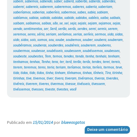
sabem
,
sabemos
,
sabendo
,
saber
,
saberá
,
saberão
,
saberás
,
saberdes
,
saberei
,
sabereis
,
saberem
,
saberemos
,
saberes
,
saberia
,
saberiam
,
saberíamos
,
saberias
,
saberíeis
,
sabermos
,
sabes
,
sabia
,
sabiam
,
sabíamos
,
sabias
,
sabida
,
sabidas
,
sabido
,
sabidos
,
sabíeis
,
saiba
,
saibais
,
saibam
,
saibamos
,
saibas
,
são
,
se
,
sei
,
seja
,
sejais
,
sejam
,
sejamos
,
sejas
,
sendo
,
sentimentos
,
ser
,
Será
,
serão
,
serás
,
serdes
,
serei
,
sereis
,
serem
,
seremos
,
seres
,
séria
,
seriam
,
seríamos
,
serias
,
seríeis
,
sermos
,
sida
,
sidas
,
sido
,
sidos
,
sois
,
somos
,
sou
,
soube
,
soubemos
,
souber
,
soubera
,
souberam
,
soubéramos
,
souberas
,
souberdes
,
soubéreis
,
souberem
,
souberes
,
soubermos
,
soubesse
,
soubésseis
,
soubessem
,
soubéssemos
,
soubesses
,
soubeste
,
soubestes
,
Tem
,
temos
,
tendes
,
tendo
,
tenha
,
tenhais
,
tenham
,
tenhamos
,
tenhas
,
Tenho
,
tens
,
ter
,
terá
,
terão
,
terás
,
terdes
,
terei
,
tereis
,
terem
,
teremos
,
teres
,
teria
,
teriam
,
teríamos
,
terias
,
teríeis
,
termos
,
teve
,
tida
,
tidas
,
tido
,
tidos
,
tinha
,
tinham
,
tínhamos
,
tinhas
,
tínheis
,
Tira
,
tirinha
,
tirinhas
,
tive
,
tivemos
,
tiver
,
tivera
,
tiveram
,
tivéramos
,
tiveras
,
tiverdes
,
tivéreis
,
tiverem
,
tiveres
,
tivermos
,
tivesse
,
tivésseis
,
tivessem
,
tivéssemos
,
tivesses
,
tiveste
,
tivestes
,
você
Publicado em
15/01/2014
por
blueeosgatos
—
Deixe um comentário