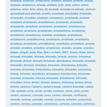
achásseis
,
achassem
,
achássemos
,
achasses
,
achaste
,
achastes
,
achava
,
achavam
,
achávamos
,
achavas
,
acháveis
,
ache
,
achei
,
acheis
,
achem
,
achemos
,
aches
,
Acho
,
achou
,
Ah
,
Amizade
,
amizade em animais.
,
Animais
,
aprendizado pela diversão
,
arranha
,
arranhada
,
arranhadas
,
Arranhado
,
arranhados
,
arranhais
,
arranham
,
arranhamos
,
arranhando
,
arranhar
,
arranhará
,
arranharam
,
arranháramos
,
arranharão
,
arranharás
,
arranhardes
,
arranharei
,
arranhareis
,
arranharem
,
arranharemos
,
arranhares
,
arranharia
,
arranhariam
,
arranharíamos
,
arranharias
,
arranharíeis
,
arranharmos
,
arranhas
,
arranhasse
,
arranhásseis
,
arranhassem
,
arranhássemos
,
arranhasses
,
arranhaste
,
arranhastes
,
arranhava
,
arranhavam
,
arranhávamos
,
arranhavas
,
arranháveis
,
arranhe
,
arranhei
,
arranheis
,
arranhem
,
arranhemos
,
arranhes
,
arranho
,
arranhou
,
Ataque
,
atração
,
aulas
,
Blue
,
Blue e os Gatos
,
BNCC
,
Branco
,
Bravo
,
brinca
,
brincada
,
brincadas
,
brincado
,
brincados
,
brincais
,
brincam
,
brincamos
,
Brincando
,
Brincar
,
brincará
,
brincaram
,
brincáramos
,
brincarão
,
brincarás
,
brincardes
,
brincarei
,
brincáreis
,
brincarem
,
brincaremos
,
brincares
,
brincaria
,
brincariam
,
brincaríamos
,
brincarias
,
brincaríeis
,
brincarmos
,
brincas
,
brincasse
,
brincásseis
,
brincassem
,
brincássemos
,
brincasses
,
brincaste
,
brincastes
,
brincava
,
brincavam
,
brincávamos
,
brincavas
,
brincáveis
,
brince
,
brincei
,
brinceis
,
brincem
,
brincemos
,
brinces
,
brinco
,
brincou
,
cachorra
,
Cachorro
,
cachorro amigo
,
cachorro brincando
,
cadela
,
Cão
,
contexto
,
corra
,
corrais
,
corram
,
corramos
,
corras
,
corre
,
correis
,
correm
,
corremos
,
Correndo
,
correr
,
correra
,
correram
,
corrêramos
,
correrão
,
correras
,
correrdes
,
correrei
,
correreis
,
correrem
,
correremos
,
correres
,
correria
,
correriam
,
correríamos
,
correrias
,
correríeis
,
corrermos
,