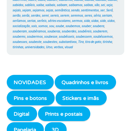
sabidos
,
sabíeis
,
saiba
,
saibais
,
saibam
,
saibamos
,
saibas
,
são
,
sei
,
seja
,
sejais
,
sejam
,
sejamos
,
sejas
,
semântica
,
sendo
,
sentimentos
,
ser
,
Será
,
serão
,
serás
,
serdes
,
serei
,
sereis
,
serem
,
seremos
,
seres
,
séria
,
seriam
,
seríamos
,
serias
,
seríeis
,
séries escolares
,
sermos
,
sida
,
sidas
,
sido
,
sidos
,
socialização
,
sois
,
somos
,
sou
,
soube
,
soubemos
,
souber
,
soubera
,
souberam
,
soubéramos
,
souberas
,
souberdes
,
soubéreis
,
souberem
,
souberes
,
soubermos
,
soubesse
,
soubésseis
,
soubessem
,
soubéssemos
,
soubesses
,
soubeste
,
soubestes
,
substantivos
,
Tira
,
tira de gato
,
tirinha
,
tirinhas
,
universidades
,
Urso
,
verbos
,
visual
NOVIDADES
Quadrinhos e livros
Pins e botons
Stickers e imãs
Digital
Prints e postais
Papelaria
3D