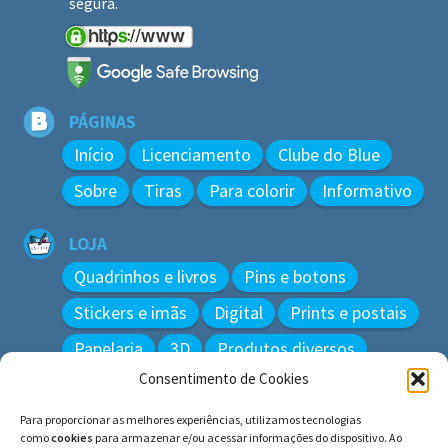
segura.
PÁGINAS
Início
Licenciamento
Clube do Blue
Sobre
Tiras
Para colorir
Informativo
LOJA
Quadrinhos e livros
Pins e botons
Stickers e imãs
Digital
Prints e postais
Papelaria
3D
Produtos diversos
Consentimento de Cookies
BUSCAR
Para proporcionar as melhores experiências, utilizamos tecnologias
Pesquisar
como
cookies
para armazenar e/ou acessar informações do dispositivo. Ao