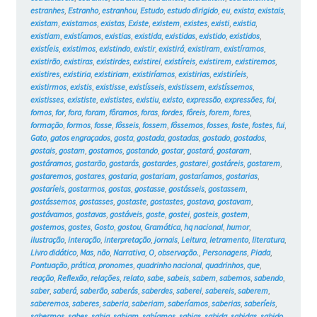
estranhes
,
Estranho
,
estranhou
,
Estudo
,
estudo dirigido
,
eu
,
exista
,
existais
,
existam
,
existamos
,
existas
,
Existe
,
existem
,
existes
,
existi
,
existia
,
existiam
,
existíamos
,
existias
,
existida
,
existidas
,
existido
,
existidos
,
existíeis
,
existimos
,
existindo
,
existir
,
existirá
,
existiram
,
existíramos
,
existirão
,
existiras
,
existirdes
,
existirei
,
existíreis
,
existirem
,
existiremos
,
existires
,
existiria
,
existiriam
,
existiríamos
,
existirias
,
existiríeis
,
existirmos
,
existis
,
existisse
,
existísseis
,
existissem
,
existíssemos
,
existisses
,
exististe
,
exististes
,
existiu
,
existo
,
expressão
,
expressões
,
foi
,
fomos
,
for
,
fora
,
foram
,
fôramos
,
foras
,
fordes
,
fôreis
,
forem
,
fores
,
formação
,
formos
,
fosse
,
fôsseis
,
fossem
,
fôssemos
,
fosses
,
foste
,
fostes
,
fui
,
Gato
,
gatos engraçados
,
gosta
,
gostada
,
gostadas
,
gostado
,
gostados
,
gostais
,
gostam
,
gostamos
,
gostando
,
gostar
,
gostará
,
gostaram
,
gostáramos
,
gostarão
,
gostarás
,
gostardes
,
gostarei
,
gostáreis
,
gostarem
,
gostaremos
,
gostares
,
gostaria
,
gostariam
,
gostaríamos
,
gostarias
,
gostaríeis
,
gostarmos
,
gostas
,
gostasse
,
gostásseis
,
gostassem
,
gostássemos
,
gostasses
,
gostaste
,
gostastes
,
gostava
,
gostavam
,
gostávamos
,
gostavas
,
gostáveis
,
goste
,
gostei
,
gosteis
,
gostem
,
gostemos
,
gostes
,
Gosto
,
gostou
,
Gramática
,
hq nacional
,
humor
,
ilustração
,
interação
,
interpretação
,
jornais
,
Leitura
,
letramento
,
literatura
,
Livro didático
,
Mas
,
não
,
Narrativa
,
O
,
observação.
,
Personagens
,
Piada
,
Pontuação
,
prática
,
pronomes
,
quadrinho nacional
,
quadrinhos
,
que
,
reação
,
Reflexão
,
relações
,
relato
,
sabe
,
sabeis
,
sabem
,
sabemos
,
sabendo
,
saber
,
saberá
,
saberão
,
saberás
,
saberdes
,
saberei
,
sabereis
,
saberem
,
saberemos
,
saberes
,
saberia
,
saberiam
,
saberíamos
,
saberias
,
saberíeis
,
sabermos
,
sabes
,
sabia
,
sabiam
,
sabíamos
,
sabias
,
sabida
,
sabidas
,
sabido
,