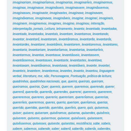
imaginariam
,
imaginaríamos
,
imaginarias
,
imaginaríeis
,
imaginarmos
,
imaginas
,
imaginasse
,
imaginásseis
,
imaginassem
,
imaginássemos
,
imaginasses
,
imaginaste
,
imaginastes
,
imaginava
,
imaginavam
,
imaginávamos
,
imaginavas
,
imagináveis
,
imagine
,
imaginei
,
imagineis
,
imaginem
,
imaginemos
,
imagines
,
imagino
,
imaginou
,
interação
,
interpretação
,
jornais
,
Leitura
,
letramento
,
levanta
,
levantada
,
levantadas
,
levantado
,
levantados
,
levantais
,
levantam
,
levantamos
,
levantando
,
levantar
,
levantará
,
levantaram
,
levantáramos
,
levantarão
,
levantarás
,
levantardes
,
levantarei
,
levantáreis
,
levantarem
,
levantaremos
,
levantares
,
levantaria
,
levantariam
,
levantaríamos
,
levantarias
,
levantaríeis
,
levantarmos
,
levantas
,
levantasse
,
levantásseis
,
levantassem
,
levantássemos
,
levantasses
,
levantaste
,
levantastes
,
levantava
,
levantavam
,
levantávamos
,
levantavas
,
levantáveis
,
levante
,
levantei
,
levanteis
,
levantem
,
levantemos
,
levantes
,
levanto
,
levantou
,
linguagem
verbal
,
literatura
,
me
,
não
,
Personagens
,
Pontuação
,
prática de leitura
,
quadrinhos
,
quadrinhos nacionais
,
que
,
queira
,
queirais
,
queiram
,
queiramos
,
queiras
,
Quer
,
quereis
,
querem
,
queremos
,
querendo
,
querer
,
quererá
,
quererão
,
quererás
,
quererdes
,
quererei
,
querereis
,
quererem
,
quereremos
,
quereres
,
quereria
,
quereriam
,
quereríamos
,
quererias
,
quereríeis
,
querermos
,
queres
,
queria
,
queriam
,
queríamos
,
querias
,
querida
,
queridas
,
querido
,
queridos
,
queríeis
,
quero
,
quis
,
quisemos
,
quiser
,
quisera
,
quiseram
,
quiséramos
,
quiseras
,
quiserdes
,
quiséreis
,
quiserem
,
quiseres
,
quisermos
,
quisesse
,
quisésseis
,
quisessem
,
quiséssemos
,
quisesses
,
quiseste
,
quisestes
,
resistência
,
sabe
,
sabeis
,
sabem
,
sabemos
,
sabendo
,
saber
,
saberá
,
saberão
,
saberás
,
saberdes
,