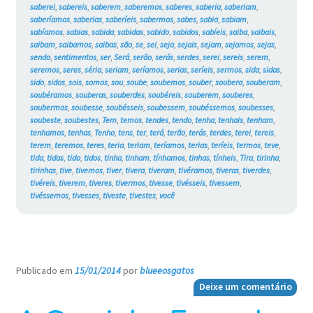
saberei
,
sabereis
,
saberem
,
saberemos
,
saberes
,
saberia
,
saberiam
,
saberíamos
,
saberias
,
saberíeis
,
sabermos
,
sabes
,
sabia
,
sabiam
,
sabíamos
,
sabias
,
sabida
,
sabidas
,
sabido
,
sabidos
,
sabíeis
,
saiba
,
saibais
,
saibam
,
saibamos
,
saibas
,
são
,
se
,
sei
,
seja
,
sejais
,
sejam
,
sejamos
,
sejas
,
sendo
,
sentimentos
,
ser
,
Será
,
serão
,
serás
,
serdes
,
serei
,
sereis
,
serem
,
seremos
,
seres
,
séria
,
seriam
,
seríamos
,
serias
,
seríeis
,
sermos
,
sida
,
sidas
,
sido
,
sidos
,
sois
,
somos
,
sou
,
soube
,
soubemos
,
souber
,
soubera
,
souberam
,
soubéramos
,
souberas
,
souberdes
,
soubéreis
,
souberem
,
souberes
,
soubermos
,
soubesse
,
soubésseis
,
soubessem
,
soubéssemos
,
soubesses
,
soubeste
,
soubestes
,
Tem
,
temos
,
tendes
,
tendo
,
tenha
,
tenhais
,
tenham
,
tenhamos
,
tenhas
,
Tenho
,
tens
,
ter
,
terá
,
terão
,
terás
,
terdes
,
terei
,
tereis
,
terem
,
teremos
,
teres
,
teria
,
teriam
,
teríamos
,
terias
,
teríeis
,
termos
,
teve
,
tida
,
tidas
,
tido
,
tidos
,
tinha
,
tinham
,
tínhamos
,
tinhas
,
tínheis
,
Tira
,
tirinha
,
tirinhas
,
tive
,
tivemos
,
tiver
,
tivera
,
tiveram
,
tivéramos
,
tiveras
,
tiverdes
,
tivéreis
,
tiverem
,
tiveres
,
tivermos
,
tivesse
,
tivésseis
,
tivessem
,
tivéssemos
,
tivesses
,
tiveste
,
tivestes
,
você
Publicado em
15/01/2014
por
blueeosgatos
—
Deixe um comentário