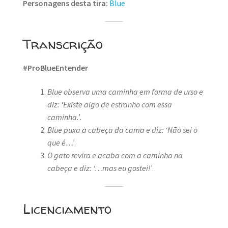
Personagens desta tira:
Blue
Transcrição
#ProBlueEntender
Blue observa uma caminha em forma de urso e
diz: ‘Existe algo de estranho com essa
caminha.’
.
Blue puxa a cabeça da cama e diz: ‘Não sei o
que é…’
.
O gato revira e acaba com a caminha na
cabeça e diz: ‘…mas eu gostei!’
.
Licenciamento