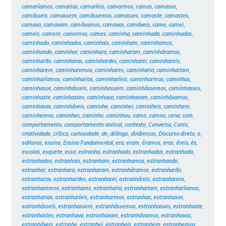
camaríamos
,
camarias
,
camaríeis
,
camarmos
,
camas
,
camasse
,
camásseis
,
camassem
,
camássemos
,
camasses
,
camaste
,
camastes
,
camava
,
camavam
,
camávamos
,
camavas
,
camáveis
,
came
,
camei
,
cameis
,
camem
,
camemos
,
cames
,
caminha
,
caminhada
,
caminhadas
,
caminhado
,
caminhados
,
caminhais
,
caminham
,
caminhamos
,
caminhando
,
caminhar
,
caminhara
,
caminharam
,
caminháramos
,
caminharão
,
caminharas
,
caminhardes
,
caminharei
,
caminhareis
,
caminharem
,
caminharemos
,
caminhares
,
caminharia
,
caminhariam
,
caminharíamos
,
caminharias
,
caminharíeis
,
caminharmos
,
caminhas
,
caminhasse
,
caminhásseis
,
caminhassem
,
caminhássemos
,
caminhasses
,
caminhaste
,
caminhastes
,
caminhava
,
caminhavam
,
caminhávamos
,
caminhavas
,
caminháveis
,
caminhe
,
caminhei
,
caminheis
,
caminhem
,
caminhemos
,
caminhes
,
caminho
,
caminhou
,
camo
,
camou
,
cena
,
com
,
comportamento
,
comportamento animal
,
contexto
,
Conversa
,
Cores
,
criatividade
,
crítica
,
curiosidade
,
de
,
diálogo
,
dinâmicas
,
Discurso direto
,
e
,
editoras
,
ensino
,
Ensino Fundamental
,
era
,
eram
,
éramos
,
eras
,
éreis
,
és
,
escolas
,
esquete
,
essa
,
estranha
,
estranhada
,
estranhadas
,
estranhado
,
estranhados
,
estranhais
,
estranham
,
estranhamos
,
estranhando
,
estranhar
,
estranhara
,
estranharam
,
estranháramos
,
estranharão
,
estranharas
,
estranhardes
,
estranharei
,
estranháreis
,
estranharem
,
estranharemos
,
estranhares
,
estranharia
,
estranhariam
,
estranharíamos
,
estranharias
,
estranharíeis
,
estranharmos
,
estranhas
,
estranhasse
,
estranhásseis
,
estranhassem
,
estranhássemos
,
estranhasses
,
estranhaste
,
estranhastes
,
estranhava
,
estranhavam
,
estranhávamos
,
estranhavas
,
estranháveis
,
estranhe
,
estranhei
,
estranheis
,
estranhem
,
estranhemos
,