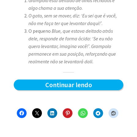
Grampolo está deitado de olhos fechados e
algo chama a sua atenção
.
O gato, sem se mover, diz: ‘Eu sei que é você,
não me faça ter que levantar daqui!’
.
O pequeno
Blue, que estava deitado atrás
dele, responde de forma ácida: ‘Se eu não
quero levantar, imagina você!’
.
Grampolo
permanece em sua posição, reforçando que
realmente não se levantará dali.
Quem
Continuar lendo
levanta
primeiro
–
Blue