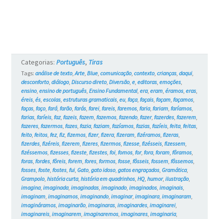
e
os
Gatos
#17
Categorias:
Português
,
Tiras
Tags:
análise de texto
,
Arte
,
Blue
,
comunicação
,
contexto
,
crianças
,
daqui
,
desconforto
,
diálogo
,
Discurso direto
,
Diversão
,
e
,
editoras
,
emoções
,
ensino
,
ensino de português
,
Ensino Fundamental
,
era
,
eram
,
éramos
,
eras
,
éreis
,
és
,
escolas
,
estruturas gramaticais
,
eu
,
faça
,
façais
,
façam
,
façamos
,
faças
,
faço
,
fará
,
farão
,
farás
,
farei
,
fareis
,
faremos
,
faria
,
fariam
,
faríamos
,
farias
,
faríeis
,
faz
,
fazeis
,
fazem
,
fazemos
,
fazendo
,
fazer
,
fazerdes
,
fazerem
,
fazeres
,
fazermos
,
fazes
,
fazia
,
faziam
,
fazíamos
,
fazias
,
fazíeis
,
feita
,
feitas
,
feito
,
feitos
,
fez
,
fiz
,
fizemos
,
fizer
,
fizera
,
fizeram
,
fizéramos
,
fizeras
,
fizerdes
,
fizéreis
,
fizerem
,
fizeres
,
fizermos
,
fizesse
,
fizésseis
,
fizessem
,
fizéssemos
,
fizesses
,
fizeste
,
fizestes
,
foi
,
fomos
,
for
,
fora
,
foram
,
fôramos
,
foras
,
fordes
,
fôreis
,
forem
,
fores
,
formos
,
fosse
,
fôsseis
,
fossem
,
fôssemos
,
fosses
,
foste
,
fostes
,
fui
,
Gato
,
gato idoso
,
gatos engraçados
,
Gramática
,
Grampolo
,
história curta
,
história em quadrinhos
,
HQ
,
humor
,
ilustração
,
imagina
,
imaginada
,
imaginadas
,
imaginado
,
imaginados
,
imaginais
,
imaginam
,
imaginamos
,
imaginando
,
imaginar
,
imaginara
,
imaginaram
,
imagináramos
,
imaginarão
,
imaginaras
,
imaginardes
,
imaginarei
,
imaginareis
,
imaginarem
,
imaginaremos
,
imaginares
,
imaginaria
,