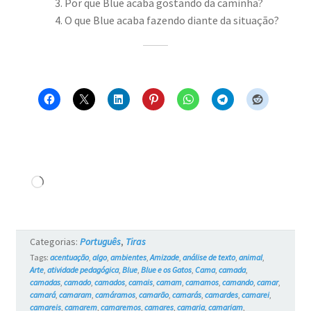
Por que Blue acaba gostando da caminha?
O que Blue acaba fazendo diante da situação?
Carregando...
Categorias:
Português
,
Tiras
Tags:
acentuação
,
algo
,
ambientes
,
Amizade
,
análise de texto
,
animal
,
Arte
,
atividade pedagógica
,
Blue
,
Blue e os Gatos
,
Cama
,
camada
,
camadas
,
camado
,
camados
,
camais
,
camam
,
camamos
,
camando
,
camar
,
camará
,
camaram
,
camáramos
,
camarão
,
camarás
,
camardes
,
camarei
,
camareis
,
camarem
,
camaremos
,
camares
,
camaria
,
camariam
,