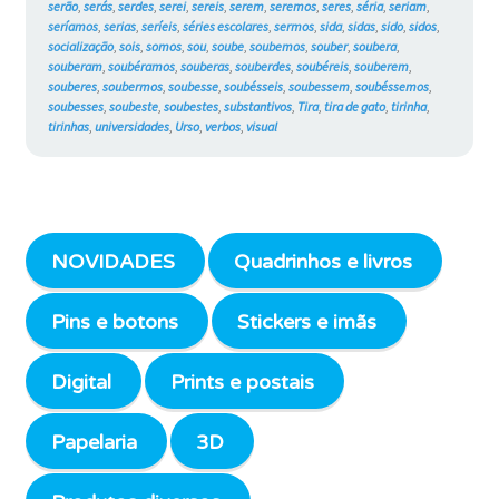
serão
,
serás
,
serdes
,
serei
,
sereis
,
serem
,
seremos
,
seres
,
séria
,
seriam
,
seríamos
,
serias
,
seríeis
,
séries escolares
,
sermos
,
sida
,
sidas
,
sido
,
sidos
,
socialização
,
sois
,
somos
,
sou
,
soube
,
soubemos
,
souber
,
soubera
,
souberam
,
soubéramos
,
souberas
,
souberdes
,
soubéreis
,
souberem
,
souberes
,
soubermos
,
soubesse
,
soubésseis
,
soubessem
,
soubéssemos
,
soubesses
,
soubeste
,
soubestes
,
substantivos
,
Tira
,
tira de gato
,
tirinha
,
tirinhas
,
universidades
,
Urso
,
verbos
,
visual
NOVIDADES
Quadrinhos e livros
Pins e botons
Stickers e imãs
Digital
Prints e postais
Papelaria
3D