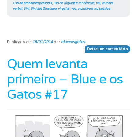
Uso de pronomes pessoais
,
uso de vírgulas e reticências
,
vai
,
verbais
,
verbal
,
Vini
,
Vinicius Gressana
,
vírgulas
,
voz
,
voz ativa e voz passiva
Publicado em
16/01/2014
por
blueeosgatos
—
Deixe um comentário
Quem levanta
primeiro – Blue e os
Gatos #17