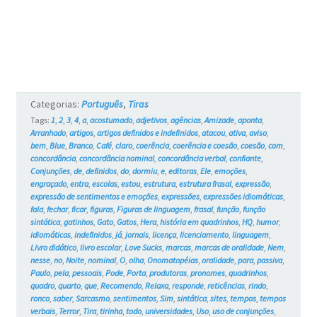
e
os
Gatos
#725
Categorias:
Português
,
Tiras
Tags:
1
,
2
,
3
,
4
,
a
,
acostumado
,
adjetivos
,
agências
,
Amizade
,
aponta
,
Arranhado
,
artigos
,
artigos definidos e indefinidos
,
atacou
,
ativa
,
aviso
,
bem
,
Blue
,
Branco
,
Café
,
claro
,
coerência
,
coerência e coesão
,
coesão
,
com
,
concordância
,
concordância nominal
,
concordância verbal
,
confiante
,
Conjunções
,
de
,
definidos
,
do
,
dormiu
,
e
,
editoras
,
Ele
,
emoções
,
engraçado
,
entra
,
escolas
,
estou
,
estrutura
,
estrutura frasal
,
expressão
,
expressão de sentimentos e emoções
,
expressões
,
expressões idiomáticas
,
fala
,
fechar
,
ficar
,
figuras
,
Figuras de linguagem
,
frasal
,
função
,
função
sintática
,
gatinhos
,
Gato
,
Gatos
,
Hera
,
história em quadrinhos
,
HQ
,
humor
,
idiomáticas
,
indefinidos
,
já
,
jornais
,
licença
,
licenciamento
,
linguagem
,
Livro didático
,
livro escolar
,
Love Sucks
,
marcas
,
marcas de oralidade
,
Nem
,
nesse
,
no
,
Noite
,
nominal
,
O
,
olha
,
Onomatopéias
,
oralidade
,
para
,
passiva
,
Paulo
,
pela
,
pessoais
,
Pode
,
Porta
,
produtoras
,
pronomes
,
quadrinhos
,
quadro
,
quarto
,
que
,
Recomendo
,
Relaxa
,
responde
,
reticências
,
rindo
,
ronco
,
saber
,
Sarcasmo
,
sentimentos
,
Sim
,
sintática
,
sites
,
tempos
,
tempos
verbais
,
Terror
,
Tira
,
tirinha
,
todo
,
universidades
,
Uso
,
uso de conjunções
,