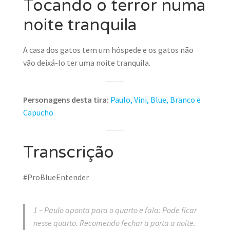
Tocando o terror numa
noite tranquila
A casa dos gatos tem um hóspede e os gatos não
vão deixá-lo ter uma noite tranquila.
Personagens desta tira:
Paulo, Vini, Blue, Branco e
Capucho
Transcrição
#ProBlueEntender
1 – Paulo aponta para o quarto e fala: Pode ficar
nesse quarto. Recomendo fechar a porta a noite.