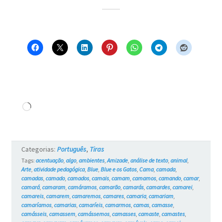
Carregando...
Categorias:
Português
,
Tiras
Tags:
acentuação
,
algo
,
ambientes
,
Amizade
,
análise de texto
,
animal
,
Arte
,
atividade pedagógica
,
Blue
,
Blue e os Gatos
,
Cama
,
camada
,
camadas
,
camado
,
camados
,
camais
,
camam
,
camamos
,
camando
,
camar
,
camará
,
camaram
,
camáramos
,
camarão
,
camarás
,
camardes
,
camarei
,
camareis
,
camarem
,
camaremos
,
camares
,
camaria
,
camariam
,
camaríamos
,
camarias
,
camaríeis
,
camarmos
,
camas
,
camasse
,
camásseis
,
camassem
,
camássemos
,
camasses
,
camaste
,
camastes
,