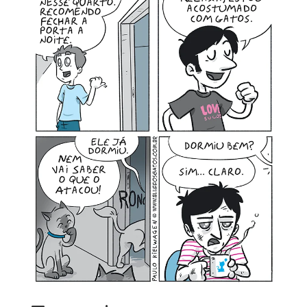
MINHA CONTA
CARRINHO
Search Button
Search
for: