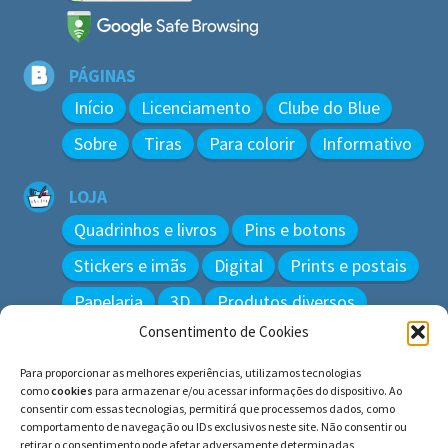
PÁGINAS
Início
Licenciamento
Clube do Blue
Sobre
Tiras
Para colorir
Informativo
LOJA
Quadrinhos e livros
Pins e botons
Stickers e imãs
Digital
Prints e postais
Papelaria
3D
Produtos diversos
Consentimento de Cookies
BUSCAR
Para proporcionar as melhores experiências, utilizamos tecnologias
Pesquisar
como
cookies
para armazenar e/ou acessar informações do dispositivo. Ao
por:
consentir com essas tecnologias, permitirá que processemos dados, como
comportamento de navegação ou IDs exclusivos neste site. Não consentir ou
retirar o consentimento pode afetar adversamente determinadas