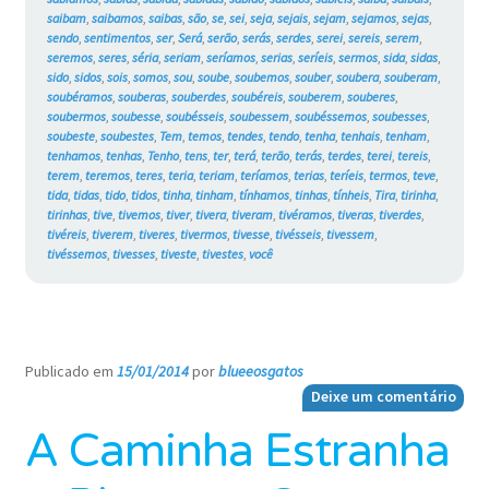
saibam
,
saibamos
,
saibas
,
são
,
se
,
sei
,
seja
,
sejais
,
sejam
,
sejamos
,
sejas
,
sendo
,
sentimentos
,
ser
,
Será
,
serão
,
serás
,
serdes
,
serei
,
sereis
,
serem
,
seremos
,
seres
,
séria
,
seriam
,
seríamos
,
serias
,
seríeis
,
sermos
,
sida
,
sidas
,
sido
,
sidos
,
sois
,
somos
,
sou
,
soube
,
soubemos
,
souber
,
soubera
,
souberam
,
soubéramos
,
souberas
,
souberdes
,
soubéreis
,
souberem
,
souberes
,
soubermos
,
soubesse
,
soubésseis
,
soubessem
,
soubéssemos
,
soubesses
,
soubeste
,
soubestes
,
Tem
,
temos
,
tendes
,
tendo
,
tenha
,
tenhais
,
tenham
,
tenhamos
,
tenhas
,
Tenho
,
tens
,
ter
,
terá
,
terão
,
terás
,
terdes
,
terei
,
tereis
,
terem
,
teremos
,
teres
,
teria
,
teriam
,
teríamos
,
terias
,
teríeis
,
termos
,
teve
,
tida
,
tidas
,
tido
,
tidos
,
tinha
,
tinham
,
tínhamos
,
tinhas
,
tínheis
,
Tira
,
tirinha
,
tirinhas
,
tive
,
tivemos
,
tiver
,
tivera
,
tiveram
,
tivéramos
,
tiveras
,
tiverdes
,
tivéreis
,
tiverem
,
tiveres
,
tivermos
,
tivesse
,
tivésseis
,
tivessem
,
tivéssemos
,
tivesses
,
tiveste
,
tivestes
,
você
Publicado em
15/01/2014
por
blueeosgatos
—
Deixe um comentário
A Caminha Estranha