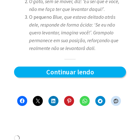
O gato, sem se mover, diz: ‘Eu sei que é você,
não me faça ter que levantar daqui!’
.
O pequeno
Blue, que estava deitado atrás
dele, responde de forma ácida: ‘Se eu não
quero levantar, imagina você!’
.
Grampolo
permanece em sua posição, reforçando que
realmente não se levantará dali.
Quem
Continuar lendo
levanta
primeiro
–
Blue
e
os
Carregando...