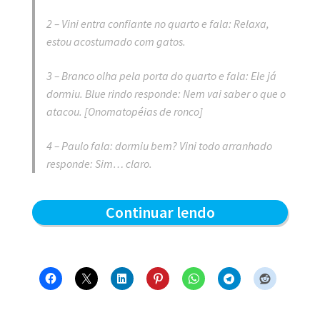
2 – Vini entra confiante no quarto e fala: Relaxa,
estou acostumado com gatos.
3 – Branco olha pela porta do quarto e fala: Ele já
dormiu. Blue rindo responde: Nem vai saber o que o
atacou.
[Onomatopéias de ronco]
4 – Paulo fala: dormiu bem? Vini todo arranhado
responde: Sim… claro.
Uma
Continuar lendo
noite
tranquila
–
Blue