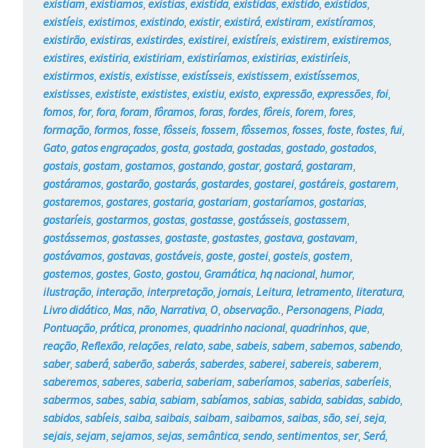
existiam
,
existíamos
,
existias
,
existida
,
existidas
,
existido
,
existidos
,
existíeis
,
existimos
,
existindo
,
existir
,
existirá
,
existiram
,
existíramos
,
existirão
,
existiras
,
existirdes
,
existirei
,
existíreis
,
existirem
,
existiremos
,
existires
,
existiria
,
existiriam
,
existiríamos
,
existirias
,
existiríeis
,
existirmos
,
existis
,
existisse
,
existísseis
,
existissem
,
existíssemos
,
existisses
,
exististe
,
exististes
,
existiu
,
existo
,
expressão
,
expressões
,
foi
,
fomos
,
for
,
fora
,
foram
,
fôramos
,
foras
,
fordes
,
fôreis
,
forem
,
fores
,
formação
,
formos
,
fosse
,
fôsseis
,
fossem
,
fôssemos
,
fosses
,
foste
,
fostes
,
fui
,
Gato
,
gatos engraçados
,
gosta
,
gostada
,
gostadas
,
gostado
,
gostados
,
gostais
,
gostam
,
gostamos
,
gostando
,
gostar
,
gostará
,
gostaram
,
gostáramos
,
gostarão
,
gostarás
,
gostardes
,
gostarei
,
gostáreis
,
gostarem
,
gostaremos
,
gostares
,
gostaria
,
gostariam
,
gostaríamos
,
gostarias
,
gostaríeis
,
gostarmos
,
gostas
,
gostasse
,
gostásseis
,
gostassem
,
gostássemos
,
gostasses
,
gostaste
,
gostastes
,
gostava
,
gostavam
,
gostávamos
,
gostavas
,
gostáveis
,
goste
,
gostei
,
gosteis
,
gostem
,
gostemos
,
gostes
,
Gosto
,
gostou
,
Gramática
,
hq nacional
,
humor
,
ilustração
,
interação
,
interpretação
,
jornais
,
Leitura
,
letramento
,
literatura
,
Livro didático
,
Mas
,
não
,
Narrativa
,
O
,
observação.
,
Personagens
,
Piada
,
Pontuação
,
prática
,
pronomes
,
quadrinho nacional
,
quadrinhos
,
que
,
reação
,
Reflexão
,
relações
,
relato
,
sabe
,
sabeis
,
sabem
,
sabemos
,
sabendo
,
saber
,
saberá
,
saberão
,
saberás
,
saberdes
,
saberei
,
sabereis
,
saberem
,
saberemos
,
saberes
,
saberia
,
saberiam
,
saberíamos
,
saberias
,
saberíeis
,
sabermos
,
sabes
,
sabia
,
sabiam
,
sabíamos
,
sabias
,
sabida
,
sabidas
,
sabido
,
sabidos
,
sabíeis
,
saiba
,
saibais
,
saibam
,
saibamos
,
saibas
,
são
,
sei
,
seja
,
sejais
,
sejam
,
sejamos
,
sejas
,
semântica
,
sendo
,
sentimentos
,
ser
,
Será
,