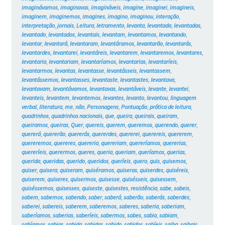
imaginávamos
,
imaginavas
,
imagináveis
,
imagine
,
imaginei
,
imagineis
,
imaginem
,
imaginemos
,
imagines
,
imagino
,
imaginou
,
interação
,
interpretação
,
jornais
,
Leitura
,
letramento
,
levanta
,
levantada
,
levantadas
,
levantado
,
levantados
,
levantais
,
levantam
,
levantamos
,
levantando
,
levantar
,
levantará
,
levantaram
,
levantáramos
,
levantarão
,
levantarás
,
levantardes
,
levantarei
,
levantáreis
,
levantarem
,
levantaremos
,
levantares
,
levantaria
,
levantariam
,
levantaríamos
,
levantarias
,
levantaríeis
,
levantarmos
,
levantas
,
levantasse
,
levantásseis
,
levantassem
,
levantássemos
,
levantasses
,
levantaste
,
levantastes
,
levantava
,
levantavam
,
levantávamos
,
levantavas
,
levantáveis
,
levante
,
levantei
,
levanteis
,
levantem
,
levantemos
,
levantes
,
levanto
,
levantou
,
linguagem
verbal
,
literatura
,
me
,
não
,
Personagens
,
Pontuação
,
prática de leitura
,
quadrinhos
,
quadrinhos nacionais
,
que
,
queira
,
queirais
,
queiram
,
queiramos
,
queiras
,
Quer
,
quereis
,
querem
,
queremos
,
querendo
,
querer
,
quererá
,
quererão
,
quererás
,
quererdes
,
quererei
,
querereis
,
quererem
,
quereremos
,
quereres
,
quereria
,
quereriam
,
quereríamos
,
quererias
,
quereríeis
,
querermos
,
queres
,
queria
,
queriam
,
queríamos
,
querias
,
querida
,
queridas
,
querido
,
queridos
,
queríeis
,
quero
,
quis
,
quisemos
,
quiser
,
quisera
,
quiseram
,
quiséramos
,
quiseras
,
quiserdes
,
quiséreis
,
quiserem
,
quiseres
,
quisermos
,
quisesse
,
quisésseis
,
quisessem
,
quiséssemos
,
quisesses
,
quiseste
,
quisestes
,
resistência
,
sabe
,
sabeis
,
sabem
,
sabemos
,
sabendo
,
saber
,
saberá
,
saberão
,
saberás
,
saberdes
,
saberei
,
sabereis
,
saberem
,
saberemos
,
saberes
,
saberia
,
saberiam
,
saberíamos
,
saberias
,
saberíeis
,
sabermos
,
sabes
,
sabia
,
sabiam
,
sabíamos
,
sabias
,
sabida
,
sabidas
,
sabido
,
sabidos
,
sabíeis
,
saiba
,
saibais
,