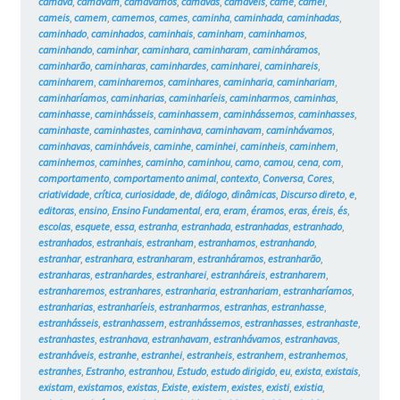
camava
,
camavam
,
camávamos
,
camavas
,
camáveis
,
came
,
camei
,
cameis
,
camem
,
camemos
,
cames
,
caminha
,
caminhada
,
caminhadas
,
caminhado
,
caminhados
,
caminhais
,
caminham
,
caminhamos
,
caminhando
,
caminhar
,
caminhara
,
caminharam
,
caminháramos
,
caminharão
,
caminharas
,
caminhardes
,
caminharei
,
caminhareis
,
caminharem
,
caminharemos
,
caminhares
,
caminharia
,
caminhariam
,
caminharíamos
,
caminharias
,
caminharíeis
,
caminharmos
,
caminhas
,
caminhasse
,
caminhásseis
,
caminhassem
,
caminhássemos
,
caminhasses
,
caminhaste
,
caminhastes
,
caminhava
,
caminhavam
,
caminhávamos
,
caminhavas
,
caminháveis
,
caminhe
,
caminhei
,
caminheis
,
caminhem
,
caminhemos
,
caminhes
,
caminho
,
caminhou
,
camo
,
camou
,
cena
,
com
,
comportamento
,
comportamento animal
,
contexto
,
Conversa
,
Cores
,
criatividade
,
crítica
,
curiosidade
,
de
,
diálogo
,
dinâmicas
,
Discurso direto
,
e
,
editoras
,
ensino
,
Ensino Fundamental
,
era
,
eram
,
éramos
,
eras
,
éreis
,
és
,
escolas
,
esquete
,
essa
,
estranha
,
estranhada
,
estranhadas
,
estranhado
,
estranhados
,
estranhais
,
estranham
,
estranhamos
,
estranhando
,
estranhar
,
estranhara
,
estranharam
,
estranháramos
,
estranharão
,
estranharas
,
estranhardes
,
estranharei
,
estranháreis
,
estranharem
,
estranharemos
,
estranhares
,
estranharia
,
estranhariam
,
estranharíamos
,
estranharias
,
estranharíeis
,
estranharmos
,
estranhas
,
estranhasse
,
estranhásseis
,
estranhassem
,
estranhássemos
,
estranhasses
,
estranhaste
,
estranhastes
,
estranhava
,
estranhavam
,
estranhávamos
,
estranhavas
,
estranháveis
,
estranhe
,
estranhei
,
estranheis
,
estranhem
,
estranhemos
,
estranhes
,
Estranho
,
estranhou
,
Estudo
,
estudo dirigido
,
eu
,
exista
,
existais
,
existam
,
existamos
,
existas
,
Existe
,
existem
,
existes
,
existi
,
existia
,