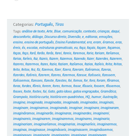
Gatos
#17
Categorias:
Português
,
Tiras
Tags:
análise de texto
,
Arte
,
Blue
,
comunicação
,
contexto
,
crianças
,
daqui
,
desconforto
,
diálogo
,
Discurso direto
,
Diversão
,
e
,
editoras
,
emoções
,
ensino
,
ensino de português
,
Ensino Fundamental
,
era
,
eram
,
éramos
,
eras
,
éreis
,
és
,
escolas
,
estruturas gramaticais
,
eu
,
faça
,
façais
,
façam
,
façamos
,
faças
,
faço
,
fará
,
farão
,
farás
,
farei
,
fareis
,
faremos
,
faria
,
fariam
,
faríamos
,
farias
,
faríeis
,
faz
,
fazeis
,
fazem
,
fazemos
,
fazendo
,
fazer
,
fazerdes
,
fazerem
,
fazeres
,
fazermos
,
fazes
,
fazia
,
faziam
,
fazíamos
,
fazias
,
fazíeis
,
feita
,
feitas
,
feito
,
feitos
,
fez
,
fiz
,
fizemos
,
fizer
,
fizera
,
fizeram
,
fizéramos
,
fizeras
,
fizerdes
,
fizéreis
,
fizerem
,
fizeres
,
fizermos
,
fizesse
,
fizésseis
,
fizessem
,
fizéssemos
,
fizesses
,
fizeste
,
fizestes
,
foi
,
fomos
,
for
,
fora
,
foram
,
fôramos
,
foras
,
fordes
,
fôreis
,
forem
,
fores
,
formos
,
fosse
,
fôsseis
,
fossem
,
fôssemos
,
fosses
,
foste
,
fostes
,
fui
,
Gato
,
gato idoso
,
gatos engraçados
,
Gramática
,
Grampolo
,
história curta
,
história em quadrinhos
,
HQ
,
humor
,
ilustração
,
imagina
,
imaginada
,
imaginadas
,
imaginado
,
imaginados
,
imaginais
,
imaginam
,
imaginamos
,
imaginando
,
imaginar
,
imaginara
,
imaginaram
,
imagináramos
,
imaginarão
,
imaginaras
,
imaginardes
,
imaginarei
,
imaginareis
,
imaginarem
,
imaginaremos
,
imaginares
,
imaginaria
,
imaginariam
,
imaginaríamos
,
imaginarias
,
imaginaríeis
,
imaginarmos
,
imaginas
,
imaginasse
,
imaginásseis
,
imaginassem
,
imaginássemos
,
imaginasses
,
imaginaste
,
imaginastes
,
imaginava
,
imaginavam
,