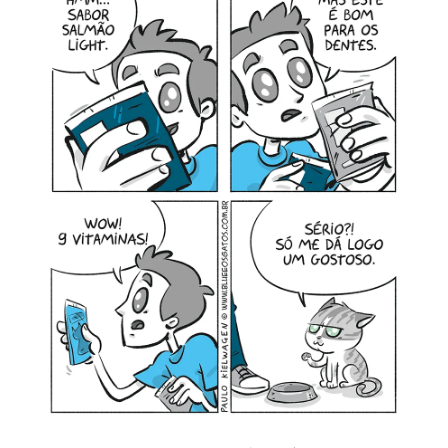
MINHA CONTA
CARRINHO
Search Button
Search
for: