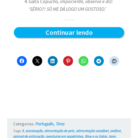
Gato
Capucho, impaciente, observa e diz:
‘SÉRIO?! SÓ ME DÁ LOGO UM GOSTOSO.’
Sabor
Continuar lendo
do
sachê
–
Blue
e
os
Gatos
#761
Categorias:
Português
,
Tiras
Tags:
9
,
acentuação
,
alimentação de pets
,
alimentação saudável
,
análise
,
animal de estimação
,
aventuras em quadrinhos
,
Blue e os Gatos
,
bom
,