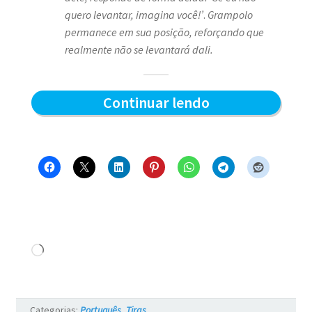
quero levantar, imagina você!’
.
Grampolo
permanece em sua posição, reforçando que
realmente não se levantará dali.
Quem
Continuar lendo
levanta
primeiro
–
Blue
e
os
Carregando...
Gatos
#17
Categorias:
Português
,
Tiras