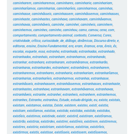
caminharem
,
caminharemos
,
caminhares
,
caminharia
,
caminhariam
,
caminharíamos
,
caminharias
,
caminharíeis
,
caminharmos
,
caminhas
,
caminhasse
,
caminhásseis
,
caminhassem
,
caminhássemos
,
caminhasses
,
caminhaste
,
caminhastes
,
caminhava
,
caminhavam
,
caminhávamos
,
caminhavas
,
caminháveis
,
caminhe
,
caminhei
,
caminheis
,
caminhem
,
caminhemos
,
caminhes
,
caminho
,
caminhou
,
camo
,
camou
,
cena
,
com
,
comportamento
,
comportamento animal
,
contexto
,
Conversa
,
Cores
,
criatividade
,
crítica
,
curiosidade
,
de
,
diálogo
,
dinâmicas
,
Discurso direto
,
e
,
editoras
,
ensino
,
Ensino Fundamental
,
era
,
eram
,
éramos
,
eras
,
éreis
,
és
,
escolas
,
esquete
,
essa
,
estranha
,
estranhada
,
estranhadas
,
estranhado
,
estranhados
,
estranhais
,
estranham
,
estranhamos
,
estranhando
,
estranhar
,
estranhara
,
estranharam
,
estranháramos
,
estranharão
,
estranharas
,
estranhardes
,
estranharei
,
estranháreis
,
estranharem
,
estranharemos
,
estranhares
,
estranharia
,
estranhariam
,
estranharíamos
,
estranharias
,
estranharíeis
,
estranharmos
,
estranhas
,
estranhasse
,
estranhásseis
,
estranhassem
,
estranhássemos
,
estranhasses
,
estranhaste
,
estranhastes
,
estranhava
,
estranhavam
,
estranhávamos
,
estranhavas
,
estranháveis
,
estranhe
,
estranhei
,
estranheis
,
estranhem
,
estranhemos
,
estranhes
,
Estranho
,
estranhou
,
Estudo
,
estudo dirigido
,
eu
,
exista
,
existais
,
existam
,
existamos
,
existas
,
Existe
,
existem
,
existes
,
existi
,
existia
,
existiam
,
existíamos
,
existias
,
existida
,
existidas
,
existido
,
existidos
,
existíeis
,
existimos
,
existindo
,
existir
,
existirá
,
existiram
,
existíramos
,
existirão
,
existiras
,
existirdes
,
existirei
,
existíreis
,
existirem
,
existiremos
,
existires
,
existiria
,
existiriam
,
existiríamos
,
existirias
,
existiríeis
,
existirmos
,
existis
,
existisse
,
existísseis
,
existissem
,
existíssemos
,