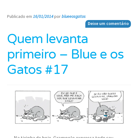
Publicado em
16/01/2014
por
blueeosgatos
—
Deixe um comentário
Quem levanta
primeiro – Blue e os
Gatos #17
Na tirinha de hoje, Grampolo expressa todo seu