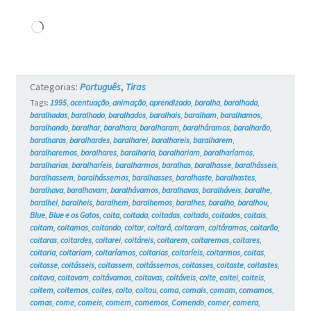
Carregando...
Categorias:
Português
,
Tiras
Tags:
1995
,
acentuação
,
animação
,
aprendizado
,
baralha
,
baralhada
,
baralhadas
,
baralhado
,
baralhados
,
baralhais
,
baralham
,
baralhamos
,
baralhando
,
baralhar
,
baralhara
,
baralharam
,
baralháramos
,
baralharão
,
baralharas
,
baralhardes
,
baralharei
,
baralhareis
,
baralharem
,
baralharemos
,
baralhares
,
baralharia
,
baralhariam
,
baralharíamos
,
baralharias
,
baralharíeis
,
baralharmos
,
baralhas
,
baralhasse
,
baralhásseis
,
baralhassem
,
baralhássemos
,
baralhasses
,
baralhaste
,
baralhastes
,
baralhava
,
baralhavam
,
baralhávamos
,
baralhavas
,
baralháveis
,
baralhe
,
baralhei
,
baralheis
,
baralhem
,
baralhemos
,
baralhes
,
baralho
,
baralhou
,
Blue
,
Blue e os Gatos
,
coita
,
coitada
,
coitadas
,
coitado
,
coitados
,
coitais
,
coitam
,
coitamos
,
coitando
,
coitar
,
coitará
,
coitaram
,
coitáramos
,
coitarão
,
coitaras
,
coitardes
,
coitarei
,
coitáreis
,
coitarem
,
coitaremos
,
coitares
,
coitaria
,
coitariam
,
coitaríamos
,
coitarias
,
coitaríeis
,
coitarmos
,
coitas
,
coitasse
,
coitásseis
,
coitassem
,
coitássemos
,
coitasses
,
coitaste
,
coitastes
,
coitava
,
coitavam
,
coitávamos
,
coitavas
,
coitáveis
,
coite
,
coitei
,
coiteis
,
coitem
,
coitemos
,
coites
,
coito
,
coitou
,
coma
,
comais
,
comam
,
comamos
,
comas
,
come
,
comeis
,
comem
,
comemos
,
Comendo
,
comer
,
comera
,