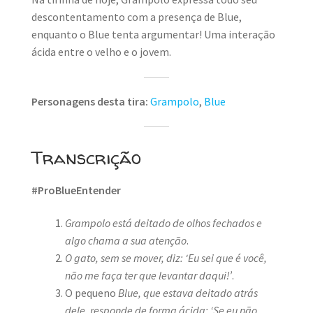
descontentamento com a presença de Blue,
enquanto o Blue tenta argumentar! Uma interação
ácida entre o velho e o jovem.
Personagens desta tira:
Grampolo
,
Blue
Transcrição
#ProBlueEntender
Grampolo está deitado de olhos fechados e
algo chama a sua atenção
.
O gato, sem se mover, diz: ‘Eu sei que é você,
não me faça ter que levantar daqui!’
.
O pequeno
Blue, que estava deitado atrás
dele, responde de forma ácida: ‘Se eu não