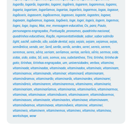
logarão
,
logarás
,
logardes
,
logarei
,
logáreis
,
logarem
,
logaremos
,
logares
,
logaria
,
logariam
,
logaríamos
,
logarias
,
logaríeis
,
logarmos
,
logas
,
logasse
,
logásseis
,
logassem
,
logássemos
,
logasses
,
logaste
,
logastes
,
logava
,
logavam
,
logávamos
,
logavas
,
logáveis
,
loge
,
logei
,
logeis
,
logem
,
logemos
,
loges
,
logo
,
logou
,
Mas
,
me
,
mensagem educativa
,
Os
,
para
,
Paulo
,
personagens engraçados
,
Pontuação
,
pronomes
,
quadrinho nacional
,
quadrinhos educativos
,
Ração
,
representatividade
,
sabor
,
sabor salmão
light
,
sachê
,
salmão
,
são
,
saúde dental
,
seja
,
sejais
,
sejam
,
sejamos
,
sejas
,
semântica
,
sendo
,
ser
,
Será
,
serão
,
serás
,
serdes
,
serei
,
sereis
,
serem
,
seremos
,
seres
,
séria
,
seriam
,
seríamos
,
serias
,
seríeis
,
sério
,
sermos
,
sida
,
sidas
,
sido
,
sidos
,
Só
,
sois
,
somos
,
sou
,
substantivos
,
Tira
,
tirinha
,
tirinha de
gato
,
tirinhas
,
tirinhas engraçadas
,
um
,
universidades
,
verbos
,
vitamina
,
vitaminada
,
vitaminadas
,
vitaminado
,
vitaminados
,
vitaminais
,
vitaminam
,
vitaminamos
,
vitaminando
,
vitaminar
,
vitaminará
,
vitaminaram
,
vitamináramos
,
vitaminarão
,
vitaminarás
,
vitaminardes
,
vitaminarei
,
vitamináreis
,
vitaminarem
,
vitaminaremos
,
vitaminares
,
vitaminaria
,
vitaminariam
,
vitaminaríamos
,
vitaminarias
,
vitaminaríeis
,
vitaminarmos
,
vitaminas
,
vitaminasse
,
vitaminásseis
,
vitaminassem
,
vitaminássemos
,
vitaminasses
,
vitaminaste
,
vitaminastes
,
vitaminava
,
vitaminavam
,
vitaminávamos
,
vitaminavas
,
vitamináveis
,
vitamine
,
vitaminei
,
vitamineis
,
vitaminem
,
vitaminemos
,
vitamines
,
vitamino
,
vitaminou
,
workshops
,
wow