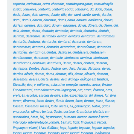
capucho
,
caricatura
,
cefra
,
charadas
,
comida para gatos
,
comunicação
visual
,
conexões
,
contexto
,
contexto social
,
cotidiano
,
da
,
dada
,
dadas
,
dado
,
dados
,
dais
,
damos
,
dando
,
dão
,
dar
,
dará
,
darão
,
darás
,
dardes
,
darei
,
dareis
,
darem
,
daremos
,
dares
,
daria
,
dariam
,
daríamos
,
darias
,
daríeis
,
darmos
,
das
,
dava
,
davam
,
dávamos
,
davas
,
dáveis
,
de
,
dêem
,
dei
,
deis
,
demos
,
denta
,
dentada
,
dentadas
,
dentado
,
dentados
,
dentais
,
dentam
,
dentamos
,
dentando
,
dentar
,
dentara
,
dentaram
,
dentáramos
,
dentarão
,
dentaras
,
dentardes
,
dentarei
,
dentareis
,
dentarem
,
dentaremos
,
dentares
,
dentaria
,
dentariam
,
dentaríamos
,
dentarias
,
dentaríeis
,
dentarmos
,
dentas
,
dentasse
,
dentásseis
,
dentassem
,
dentássemos
,
dentasses
,
dentaste
,
dentastes
,
dentava
,
dentavam
,
dentávamos
,
dentavas
,
dentáveis
,
Dente
,
dentei
,
denteis
,
dentem
,
dentemos
,
Dentes
,
dento
,
dentou
,
der
,
dera
,
deram
,
déramos
,
deras
,
derdes
,
déreis
,
derem
,
deres
,
dermos
,
dês
,
desse
,
désseis
,
dessem
,
déssemos
,
desses
,
deste
,
destes
,
deu
,
diálogo
,
diálogo em tirinhas
,
Diversão
,
dou
,
e
,
editoras
,
educativa
,
emoção
,
enredos curtos
,
Ensino
Fundamental
,
entendimento em linguagem
,
era
,
eram
,
éramos
,
eras
,
éreis
,
és
,
escolas
,
escolas de arte
,
este
,
experiências
,
foi
,
fomos
,
for
,
fora
,
foram
,
fôramos
,
foras
,
fordes
,
fôreis
,
forem
,
fores
,
formos
,
fosse
,
fôsseis
,
fossem
,
fôssemos
,
fosses
,
foste
,
fostes
,
fui
,
gatificação
,
Gatos
,
gatos
engraçados
,
gênero textual
,
Gosto
,
gostoso
,
Gramática
,
história em
quadrinhos
,
hmm
,
HQ
,
hq nacional
,
humano
,
humor
,
humor à parte
,
interação
,
interpretação
,
jornais
,
Leitura
,
light
,
linguagem verbal
,
linguagem visual
,
Livro didático
,
loga
,
logada
,
logadas
,
logado
,
logados
,
logais
,
logam
,
logamos
,
logando
,
logar
,
logará
,
logaram
,
logáramos
,