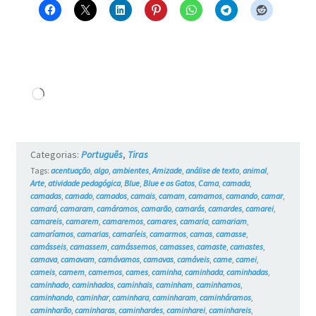
Carregando...
Categorias:
Português
,
Tiras
Tags:
acentuação
,
algo
,
ambientes
,
Amizade
,
análise de texto
,
animal
,
Arte
,
atividade pedagógica
,
Blue
,
Blue e os Gatos
,
Cama
,
camada
,
camadas
,
camado
,
camados
,
camais
,
camam
,
camamos
,
camando
,
camar
,
camará
,
camaram
,
camáramos
,
camarão
,
camarás
,
camardes
,
camarei
,
camareis
,
camarem
,
camaremos
,
camares
,
camaria
,
camariam
,
camaríamos
,
camarias
,
camaríeis
,
camarmos
,
camas
,
camasse
,
camásseis
,
camassem
,
camássemos
,
camasses
,
camaste
,
camastes
,
camava
,
camavam
,
camávamos
,
camavas
,
camáveis
,
came
,
camei
,
cameis
,
camem
,
camemos
,
cames
,
caminha
,
caminhada
,
caminhadas
,
caminhado
,
caminhados
,
caminhais
,
caminham
,
caminhamos
,
caminhando
,
caminhar
,
caminhara
,
caminharam
,
caminháramos
,
caminharão
,
caminharas
,
caminhardes
,
caminharei
,
caminhareis
,