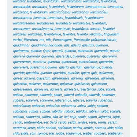
levantar
,
levantará
,
levantaram
,
levantáramos
,
levantarão
,
levantarás
,
levantardes
,
levantarei
,
levantáreis
,
levantarem
,
levantaremos
,
levantares
,
levantaria
,
levantariam
,
levantaríamos
,
levantarias
,
levantaríeis
,
levantarmos
,
levantas
,
levantasse
,
levantásseis
,
levantassem
,
levantássemos
,
levantasses
,
levantaste
,
levantastes
,
levantava
,
levantavam
,
levantávamos
,
levantavas
,
levantáveis
,
levante
,
levantei
,
levanteis
,
levantem
,
levantemos
,
levantes
,
levanto
,
levantou
,
linguagem
verbal
,
literatura
,
me
,
não
,
Personagens
,
Pontuação
,
prática de leitura
,
quadrinhos
,
quadrinhos nacionais
,
que
,
queira
,
queirais
,
queiram
,
queiramos
,
queiras
,
Quer
,
quereis
,
querem
,
queremos
,
querendo
,
querer
,
quererá
,
quererão
,
quererás
,
quererdes
,
quererei
,
querereis
,
quererem
,
quereremos
,
quereres
,
quereria
,
quereriam
,
quereríamos
,
quererias
,
quereríeis
,
querermos
,
queres
,
queria
,
queriam
,
queríamos
,
querias
,
querida
,
queridas
,
querido
,
queridos
,
queríeis
,
quero
,
quis
,
quisemos
,
quiser
,
quisera
,
quiseram
,
quiséramos
,
quiseras
,
quiserdes
,
quiséreis
,
quiserem
,
quiseres
,
quisermos
,
quisesse
,
quisésseis
,
quisessem
,
quiséssemos
,
quisesses
,
quiseste
,
quisestes
,
resistência
,
sabe
,
sabeis
,
sabem
,
sabemos
,
sabendo
,
saber
,
saberá
,
saberão
,
saberás
,
saberdes
,
saberei
,
sabereis
,
saberem
,
saberemos
,
saberes
,
saberia
,
saberiam
,
saberíamos
,
saberias
,
saberíeis
,
sabermos
,
sabes
,
sabia
,
sabiam
,
sabíamos
,
sabias
,
sabida
,
sabidas
,
sabido
,
sabidos
,
sabíeis
,
saiba
,
saibais
,
saibam
,
saibamos
,
saibas
,
são
,
se
,
sei
,
seja
,
sejais
,
sejam
,
sejamos
,
sejas
,
sendo
,
sentimentos
,
ser
,
Será
,
serão
,
serás
,
serdes
,
serei
,
sereis
,
serem
,
seremos
,
seres
,
séria
,
seriam
,
seríamos
,
serias
,
seríeis
,
sermos
,
sida
,
sidas
,
sido
,
sidos
,
sois
,
somos
,
sou
,
soube
,
soubemos
,
souber
,
soubera
,
souberam
,