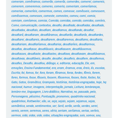
comeram
,
comêramos
,
comerão
,
comerás
,
comerdes
,
comerei
,
comereis
,
comerem
,
comeremos
,
comeres
,
comeria
,
comeriam
,
comeríamos
,
comerias
,
comeríeis
,
comermos
,
comes
,
comesse
,
comêsseis
,
comessem
,
comêssemos
,
comesses
,
comeste
,
comestes
,
comeu
,
comi
,
comia
,
comiam
,
comíamos
,
comias
,
Comida
,
comidas
,
comido
,
comidos
,
comíeis
,
Como
,
comunicação
,
contextos
,
desafia
,
desafiada
,
desafiadas
,
desafiado
,
desafiados
,
desafiais
,
desafiam
,
desafiamos
,
desafiando
,
desafiar
,
desafiará
,
desafiaram
,
desafiáramos
,
desafiarão
,
desafiarás
,
desafiardes
,
desafiarei
,
desafiareis
,
desafiarem
,
desafiaremos
,
desafiares
,
desafiaria
,
desafiariam
,
desafiaríamos
,
desafiarias
,
desafiaríeis
,
desafiarmos
,
desafias
,
desafiasse
,
desafiásseis
,
desafiassem
,
desafiássemos
,
desafiasses
,
desafiaste
,
desafiastes
,
desafiava
,
desafiavam
,
desafiávamos
,
desafiavas
,
desafiáveis
,
desafie
,
desafiei
,
desafieis
,
desafiem
,
desafiemos
,
desafies
,
Desafio
,
desafiou
,
diálogo
,
e
,
editoras
,
educação
,
Ele
,
em
,
emoções
,
Ensino Fundamental
,
era
,
eram
,
éramos
,
eras
,
éreis
,
és
,
escolas
,
Escrita
,
foi
,
fomos
,
for
,
fora
,
foram
,
fôramos
,
foras
,
fordes
,
fôreis
,
forem
,
fores
,
formos
,
fosse
,
fôsseis
,
fossem
,
fôssemos
,
fosses
,
foste
,
fostes
,
fui
,
Gato
,
Gatos
,
Gramática
,
Grampolo
,
histórias
,
histórias engraçadas
,
hoje
,
hq
nacional
,
humor
,
imagens
,
interpretação
,
jornais
,
Leitura
,
lembranças
,
lembro-me
,
linguagem
,
Livro didático
,
Narrativa
,
no
,
passado
,
pelo
,
Personagens
,
péssimo
,
Pontuação
,
pronomes
,
quadrinho nacional
,
quadrinhos
,
Rottweiler
,
são
,
se
,
seja
,
sejais
,
sejam
,
sejamos
,
sejas
,
semântica
,
sendo
,
sentimentos
,
ser
,
Será
,
serão
,
serás
,
serdes
,
serei
,
sereis
,
serem
,
seremos
,
seres
,
séria
,
seriam
,
seríamos
,
serias
,
seríeis
,
sermos
,
sida
,
sidas
,
sido
,
sidos
,
situações engraçadas
,
sois
,
somos
,
sou
,