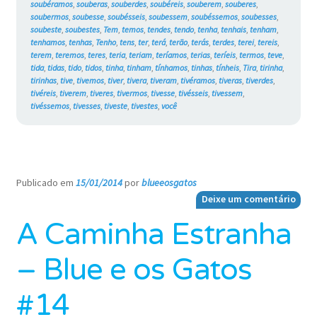
soubéramos
,
souberas
,
souberdes
,
soubéreis
,
souberem
,
souberes
,
soubermos
,
soubesse
,
soubésseis
,
soubessem
,
soubéssemos
,
soubesses
,
soubeste
,
soubestes
,
Tem
,
temos
,
tendes
,
tendo
,
tenha
,
tenhais
,
tenham
,
tenhamos
,
tenhas
,
Tenho
,
tens
,
ter
,
terá
,
terão
,
terás
,
terdes
,
terei
,
tereis
,
terem
,
teremos
,
teres
,
teria
,
teriam
,
teríamos
,
terias
,
teríeis
,
termos
,
teve
,
tida
,
tidas
,
tido
,
tidos
,
tinha
,
tinham
,
tínhamos
,
tinhas
,
tínheis
,
Tira
,
tirinha
,
tirinhas
,
tive
,
tivemos
,
tiver
,
tivera
,
tiveram
,
tivéramos
,
tiveras
,
tiverdes
,
tivéreis
,
tiverem
,
tiveres
,
tivermos
,
tivesse
,
tivésseis
,
tivessem
,
tivéssemos
,
tivesses
,
tiveste
,
tivestes
,
você
Publicado em
15/01/2014
por
blueeosgatos
—
Deixe um comentário
A Caminha Estranha
– Blue e os Gatos
#14