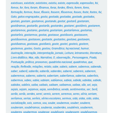
existisses
,
exististe
,
exististes
,
existiu
,
existo
,
expressão
,
expressões
,
foi
,
fomos
,
for
,
fora
,
foram
,
fôramos
,
foras
,
fordes
,
fôreis
,
forem
,
fores
,
formação
,
formos
,
fosse
,
fôsseis
,
fossem
,
fôssemos
,
fosses
,
foste
,
fostes
,
fui
,
Gato
,
gatos engraçados
,
gosta
,
gostada
,
gostadas
,
gostado
,
gostados
,
gostais
,
gostam
,
gostamos
,
gostando
,
gostar
,
gostará
,
gostaram
,
gostáramos
,
gostarão
,
gostarás
,
gostardes
,
gostarei
,
gostáreis
,
gostarem
,
gostaremos
,
gostares
,
gostaria
,
gostariam
,
gostaríamos
,
gostarias
,
gostaríeis
,
gostarmos
,
gostas
,
gostasse
,
gostásseis
,
gostassem
,
gostássemos
,
gostasses
,
gostaste
,
gostastes
,
gostava
,
gostavam
,
gostávamos
,
gostavas
,
gostáveis
,
goste
,
gostei
,
gosteis
,
gostem
,
gostemos
,
gostes
,
Gosto
,
gostou
,
Gramática
,
hq nacional
,
humor
,
ilustração
,
interação
,
interpretação
,
jornais
,
Leitura
,
letramento
,
literatura
,
Livro didático
,
Mas
,
não
,
Narrativa
,
O
,
observação.
,
Personagens
,
Piada
,
Pontuação
,
prática
,
pronomes
,
quadrinho nacional
,
quadrinhos
,
que
,
reação
,
Reflexão
,
relações
,
relato
,
sabe
,
sabeis
,
sabem
,
sabemos
,
sabendo
,
saber
,
saberá
,
saberão
,
saberás
,
saberdes
,
saberei
,
sabereis
,
saberem
,
saberemos
,
saberes
,
saberia
,
saberiam
,
saberíamos
,
saberias
,
saberíeis
,
sabermos
,
sabes
,
sabia
,
sabiam
,
sabíamos
,
sabias
,
sabida
,
sabidas
,
sabido
,
sabidos
,
sabíeis
,
saiba
,
saibais
,
saibam
,
saibamos
,
saibas
,
são
,
sei
,
seja
,
sejais
,
sejam
,
sejamos
,
sejas
,
semântica
,
sendo
,
sentimentos
,
ser
,
Será
,
serão
,
serás
,
serdes
,
serei
,
sereis
,
serem
,
seremos
,
seres
,
séria
,
seriam
,
seríamos
,
serias
,
seríeis
,
séries escolares
,
sermos
,
sida
,
sidas
,
sido
,
sidos
,
socialização
,
sois
,
somos
,
sou
,
soube
,
soubemos
,
souber
,
soubera
,
souberam
,
soubéramos
,
souberas
,
souberdes
,
soubéreis
,
souberem
,
souberes
,
soubermos
,
soubesse
,
soubésseis
,
soubessem
,
soubéssemos
,