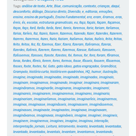
Tags:
análise de texto
,
Arte
,
Blue
,
comunicação
,
contexto
,
crianças
,
daqui
,
desconforto
,
diálogo
,
Discurso direto
,
Diversão
,
e
,
editoras
,
emoções
,
ensino
,
ensino de português
,
Ensino Fundamental
,
era
,
eram
,
éramos
,
eras
,
éreis
,
és
,
escolas
,
estruturas gramaticais
,
eu
,
faça
,
façais
,
façam
,
façamos
,
faças
,
faço
,
fará
,
farão
,
farás
,
farei
,
fareis
,
faremos
,
faria
,
fariam
,
faríamos
,
farias
,
faríeis
,
faz
,
fazeis
,
fazem
,
fazemos
,
fazendo
,
fazer
,
fazerdes
,
fazerem
,
fazeres
,
fazermos
,
fazes
,
fazia
,
faziam
,
fazíamos
,
fazias
,
fazíeis
,
feita
,
feitas
,
feito
,
feitos
,
fez
,
fiz
,
fizemos
,
fizer
,
fizera
,
fizeram
,
fizéramos
,
fizeras
,
fizerdes
,
fizéreis
,
fizerem
,
fizeres
,
fizermos
,
fizesse
,
fizésseis
,
fizessem
,
fizéssemos
,
fizesses
,
fizeste
,
fizestes
,
foi
,
fomos
,
for
,
fora
,
foram
,
fôramos
,
foras
,
fordes
,
fôreis
,
forem
,
fores
,
formos
,
fosse
,
fôsseis
,
fossem
,
fôssemos
,
fosses
,
foste
,
fostes
,
fui
,
Gato
,
gato idoso
,
gatos engraçados
,
Gramática
,
Grampolo
,
história curta
,
história em quadrinhos
,
HQ
,
humor
,
ilustração
,
imagina
,
imaginada
,
imaginadas
,
imaginado
,
imaginados
,
imaginais
,
imaginam
,
imaginamos
,
imaginando
,
imaginar
,
imaginara
,
imaginaram
,
imagináramos
,
imaginarão
,
imaginaras
,
imaginardes
,
imaginarei
,
imaginareis
,
imaginarem
,
imaginaremos
,
imaginares
,
imaginaria
,
imaginariam
,
imaginaríamos
,
imaginarias
,
imaginaríeis
,
imaginarmos
,
imaginas
,
imaginasse
,
imaginásseis
,
imaginassem
,
imaginássemos
,
imaginasses
,
imaginaste
,
imaginastes
,
imaginava
,
imaginavam
,
imaginávamos
,
imaginavas
,
imagináveis
,
imagine
,
imaginei
,
imagineis
,
imaginem
,
imaginemos
,
imagines
,
imagino
,
imaginou
,
interação
,
interpretação
,
jornais
,
Leitura
,
letramento
,
levanta
,
levantada
,
levantadas
,
levantado
,
levantados
,
levantais
,
levantam
,
levantamos
,
levantando
,