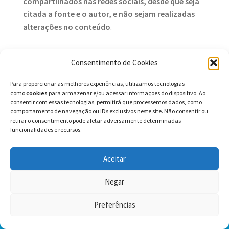
compartilhados nas redes sociais, desde que seja
citada a fonte e o autor, e não sejam realizadas
alterações no conteúdo
.
Consentimento de Cookies
Possíveis usos no ensino
Para proporcionar as melhores experiências, utilizamos tecnologias
A tira em quadrinhos é um gênero textual que se
como
cookies
para armazenar e/ou acessar informações do dispositivo. Ao
consentir com essas tecnologias, permitirá que processemos dados, como
caracteriza por contar histórias curtas, geralmente
comportamento de navegação ou IDs exclusivos neste site. Não consentir ou
com humor, usando imagens e textos. Para
retirar o consentimento pode afetar adversamente determinadas
interpretar uma tira em quadrinhos, é preciso
funcionalidades e recursos.
observar tanto a linguagem verbal (as falas dos
personagens) quanto a linguagem não verbal (os
Aceitar
desenhos, as expressões faciais, os gestos, as cores,
etc.).
Negar
Preferências
Nessa tira em quadrinhos, podemos abordar os
0
seguintes assuntos de gramática e português para o
Pesquisar
Pesquisar