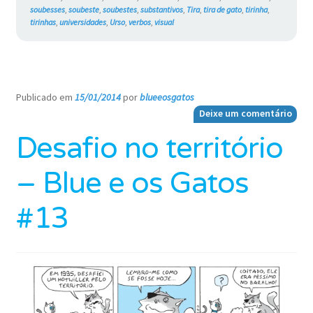
soubesses
,
soubeste
,
soubestes
,
substantivos
,
Tira
,
tira de gato
,
tirinha
,
tirinhas
,
universidades
,
Urso
,
verbos
,
visual
Publicado em
15/01/2014
por
blueeosgatos
—
Deixe um comentário
Desafio no território
– Blue e os Gatos
#13