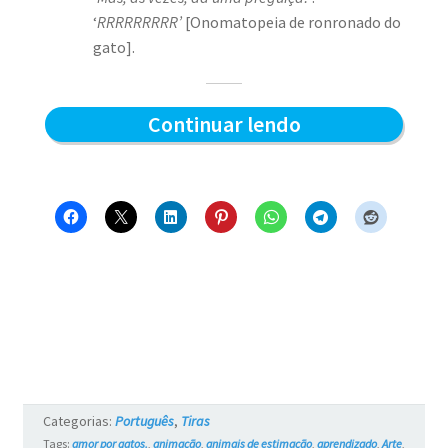
‘
RRRRRRRRR’
[Onomatopeia de ronronado do
gato].
Preparado
Continuar lendo
para
a
caçada?
–
Blue
e
os
Gatos
Categorias:
Português
,
Tiras
#6
Tags:
amor por gatos.
,
animação
,
animais de estimação
,
aprendizado
,
Arte
,