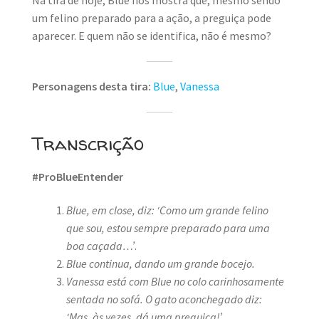
Na tira de hoje, Blue nos mostra que, mesmo sendo
um felino preparado para a ação, a preguiça pode
aparecer. E quem não se identifica, não é mesmo?
Personagens desta tira:
Blue
,
Vanessa
Transcrição
#ProBlueEntender
Blue, em close, diz: ‘Como um grande felino
que sou, estou sempre preparado para uma
boa caçada…’
.
Blue continua, dando um grande bocejo.
Vanessa está com Blue no colo carinhosamente
sentada no sofá. O gato aconchegado diz:
‘Mas, às vezes, dá uma preguiça!’
.