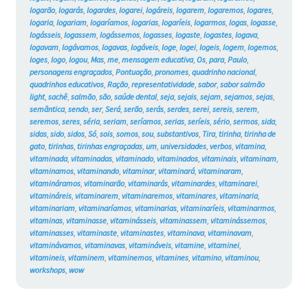
logarão
,
logarás
,
logardes
,
logarei
,
logáreis
,
logarem
,
logaremos
,
logares
,
logaria
,
logariam
,
logaríamos
,
logarias
,
logaríeis
,
logarmos
,
logas
,
logasse
,
logásseis
,
logassem
,
logássemos
,
logasses
,
logaste
,
logastes
,
logava
,
logavam
,
logávamos
,
logavas
,
logáveis
,
loge
,
logei
,
logeis
,
logem
,
logemos
,
loges
,
logo
,
logou
,
Mas
,
me
,
mensagem educativa
,
Os
,
para
,
Paulo
,
personagens engraçados
,
Pontuação
,
pronomes
,
quadrinho nacional
,
quadrinhos educativos
,
Ração
,
representatividade
,
sabor
,
sabor salmão
light
,
sachê
,
salmão
,
são
,
saúde dental
,
seja
,
sejais
,
sejam
,
sejamos
,
sejas
,
semântica
,
sendo
,
ser
,
Será
,
serão
,
serás
,
serdes
,
serei
,
sereis
,
serem
,
seremos
,
seres
,
séria
,
seriam
,
seríamos
,
serias
,
seríeis
,
sério
,
sermos
,
sida
,
sidas
,
sido
,
sidos
,
Só
,
sois
,
somos
,
sou
,
substantivos
,
Tira
,
tirinha
,
tirinha de
gato
,
tirinhas
,
tirinhas engraçadas
,
um
,
universidades
,
verbos
,
vitamina
,
vitaminada
,
vitaminadas
,
vitaminado
,
vitaminados
,
vitaminais
,
vitaminam
,
vitaminamos
,
vitaminando
,
vitaminar
,
vitaminará
,
vitaminaram
,
vitamináramos
,
vitaminarão
,
vitaminarás
,
vitaminardes
,
vitaminarei
,
vitamináreis
,
vitaminarem
,
vitaminaremos
,
vitaminares
,
vitaminaria
,
vitaminariam
,
vitaminaríamos
,
vitaminarias
,
vitaminaríeis
,
vitaminarmos
,
vitaminas
,
vitaminasse
,
vitaminásseis
,
vitaminassem
,
vitaminássemos
,
vitaminasses
,
vitaminaste
,
vitaminastes
,
vitaminava
,
vitaminavam
,
vitaminávamos
,
vitaminavas
,
vitamináveis
,
vitamine
,
vitaminei
,
vitamineis
,
vitaminem
,
vitaminemos
,
vitamines
,
vitamino
,
vitaminou
,
workshops
,
wow