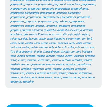
prepararão
,
prepararas
,
preparardes
,
prepararei
,
preparáreis
,
prepararem
,
prepararemos
,
preparares
,
prepararia
,
preparariam
,
prepararíamos
,
prepararias
,
prepararíeis
,
prepararmos
,
preparas
,
preparasse
,
preparásseis
,
preparassem
,
preparássemos
,
preparasses
,
preparaste
,
preparastes
,
preparava
,
preparavam
,
preparávamos
,
preparavas
,
preparáveis
,
prepare
,
preparei
,
prepareis
,
preparem
,
preparemos
,
prepares
,
preparo
,
preparou
,
Quadrinho
,
quadrinho nacional
,
quadrinhos
brasileiros
,
que
,
ronron
,
Ronronado
,
rrr
,
rrrrrr
,
são
,
seja
,
sejais
,
sejam
,
sejamos
,
sejas
,
Sempre
,
sendo
,
senso figurativo
,
sentimentos
,
ser
,
Será
,
serão
,
serás
,
serdes
,
serei
,
sereis
,
serem
,
seremos
,
seres
,
séria
,
seriam
,
seríamos
,
serias
,
seríeis
,
sermos
,
sida
,
sidas
,
sido
,
sidos
,
sois
,
somos
,
sou
,
Tira
,
tiras de humor
,
tirinha
,
tirinha de gato
,
tirinhas
,
um
,
uma
,
Vanessa
,
veza
,
vezada
,
vezadas
,
vezado
,
vezados
,
vezais
,
vezam
,
vezamos
,
vezando
,
vezar
,
vezara
,
vezaram
,
vezáramos
,
vezarão
,
vezarás
,
vezardes
,
vezarei
,
vezáreis
,
vezarem
,
vezaremos
,
vezares
,
vezaria
,
vezariam
,
vezaríamos
,
vezarias
,
vezaríeis
,
vezarmos
,
vezas
,
vezasse
,
vezásseis
,
vezassem
,
vezássemos
,
vezasses
,
vezaste
,
vezastes
,
vezava
,
vezavam
,
vezávamos
,
vezavas
,
vezáveis
,
veze
,
vezei
,
vezeis
,
vezem
,
vezemos
,
vezes
,
vezo
,
vezou
,
webcomic
,
websérie