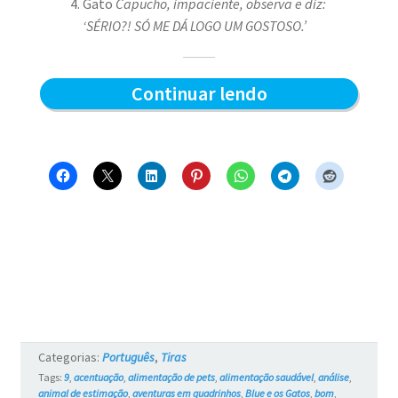
Gato
Capucho, impaciente, observa e diz:
‘SÉRIO?! SÓ ME DÁ LOGO UM GOSTOSO.’
Sabor
Continuar lendo
do
sachê
–
Blue
e
os
Gatos
#761
Categorias:
Português
,
Tiras
Tags:
9
,
acentuação
,
alimentação de pets
,
alimentação saudável
,
análise
,
animal de estimação
,
aventuras em quadrinhos
,
Blue e os Gatos
,
bom
,