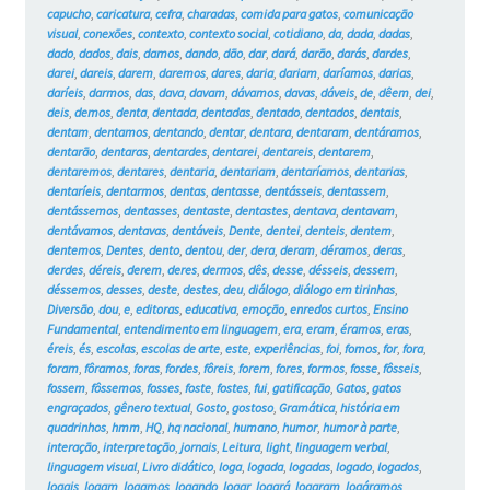
capucho
,
caricatura
,
cefra
,
charadas
,
comida para gatos
,
comunicação
visual
,
conexões
,
contexto
,
contexto social
,
cotidiano
,
da
,
dada
,
dadas
,
dado
,
dados
,
dais
,
damos
,
dando
,
dão
,
dar
,
dará
,
darão
,
darás
,
dardes
,
darei
,
dareis
,
darem
,
daremos
,
dares
,
daria
,
dariam
,
daríamos
,
darias
,
daríeis
,
darmos
,
das
,
dava
,
davam
,
dávamos
,
davas
,
dáveis
,
de
,
dêem
,
dei
,
deis
,
demos
,
denta
,
dentada
,
dentadas
,
dentado
,
dentados
,
dentais
,
dentam
,
dentamos
,
dentando
,
dentar
,
dentara
,
dentaram
,
dentáramos
,
dentarão
,
dentaras
,
dentardes
,
dentarei
,
dentareis
,
dentarem
,
dentaremos
,
dentares
,
dentaria
,
dentariam
,
dentaríamos
,
dentarias
,
dentaríeis
,
dentarmos
,
dentas
,
dentasse
,
dentásseis
,
dentassem
,
dentássemos
,
dentasses
,
dentaste
,
dentastes
,
dentava
,
dentavam
,
dentávamos
,
dentavas
,
dentáveis
,
Dente
,
dentei
,
denteis
,
dentem
,
dentemos
,
Dentes
,
dento
,
dentou
,
der
,
dera
,
deram
,
déramos
,
deras
,
derdes
,
déreis
,
derem
,
deres
,
dermos
,
dês
,
desse
,
désseis
,
dessem
,
déssemos
,
desses
,
deste
,
destes
,
deu
,
diálogo
,
diálogo em tirinhas
,
Diversão
,
dou
,
e
,
editoras
,
educativa
,
emoção
,
enredos curtos
,
Ensino
Fundamental
,
entendimento em linguagem
,
era
,
eram
,
éramos
,
eras
,
éreis
,
és
,
escolas
,
escolas de arte
,
este
,
experiências
,
foi
,
fomos
,
for
,
fora
,
foram
,
fôramos
,
foras
,
fordes
,
fôreis
,
forem
,
fores
,
formos
,
fosse
,
fôsseis
,
fossem
,
fôssemos
,
fosses
,
foste
,
fostes
,
fui
,
gatificação
,
Gatos
,
gatos
engraçados
,
gênero textual
,
Gosto
,
gostoso
,
Gramática
,
história em
quadrinhos
,
hmm
,
HQ
,
hq nacional
,
humano
,
humor
,
humor à parte
,
interação
,
interpretação
,
jornais
,
Leitura
,
light
,
linguagem verbal
,
linguagem visual
,
Livro didático
,
loga
,
logada
,
logadas
,
logado
,
logados
,
logais
,
logam
,
logamos
,
logando
,
logar
,
logará
,
logaram
,
logáramos
,