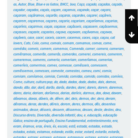
as
,
Autor
,
Blue
,
Blue e os Gatos
,
BNCC
,
boa
,
Caça
,
caçada
,
caçadas
,
caçado
,
caçador
,
caçados
,
caçais
,
caçam
,
caçamos
,
caçando
,
caçar
,
caçara
,
caçaram
,
caçáramos
,
caçarão
,
caçaras
,
caçardes
,
caçarei
,
caçáreis
,
caçarem
,
caçaremos
,
caçares
,
caçaria
,
caçariam
,
caçaríamos
,
caçarias
,
caçaríeis
,
caçarmos
,
caças
,
caçasse
,
caçásseis
,
caçassem
,
caçássemos
,
caçasses
,
caçaste
,
caçastes
,
caçava
,
caçavam
,
caçávamos
,
caçavas
,
caçáveis
,
cace
,
cacei
,
caceis
,
cacem
,
cacemos
,
caces
,
caço
,
caçou
,
cat
lovers
,
Cats
,
Colo
,
coma
,
comais
,
comam
,
comamos
,
comas
,
come
,
comédia
,
comeis
,
comem
,
comemos
,
Comendo
,
comer
,
comera
,
comeram
,
comêramos
,
comerão
,
comerás
,
comerdes
,
comerei
,
comereis
,
comerem
,
comeremos
,
comeres
,
comeria
,
comeriam
,
comeríamos
,
comerias
,
comeríeis
,
comermos
,
comes
,
comesse
,
comêsseis
,
comessem
,
comêssemos
,
comesses
,
comeste
,
comestes
,
comeu
,
comi
,
comia
,
comiam
,
comíamos
,
comias
,
Comida
,
comidas
,
comido
,
comidos
,
comíeis
,
Como
,
cultura
,
cultura pop
,
da
,
dada
,
dadas
,
dado
,
dados
,
dais
,
damos
,
dando
,
dão
,
dar
,
dará
,
darão
,
darás
,
dardes
,
darei
,
dareis
,
darem
,
daremos
,
dares
,
daria
,
dariam
,
daríamos
,
darias
,
daríeis
,
darmos
,
das
,
dava
,
davam
,
dávamos
,
davas
,
dáveis
,
de
,
dêem
,
dei
,
deis
,
demos
,
der
,
dera
,
deram
,
déramos
,
deras
,
derdes
,
déreis
,
derem
,
deres
,
dermos
,
dês
,
desenhos
animados
,
desse
,
désseis
,
dessem
,
déssemos
,
desses
,
deste
,
destes
,
deu
,
Discurso direto
,
Diversão
,
diversão infantil
,
dou
,
e
,
educação
,
educação
lúdica
,
ensino de português
,
Ensino Fundamental
,
entretenimento
,
era
,
eram
,
éramos
,
eras
,
éreis
,
és
,
escola
,
está
,
estada
,
estadas
,
estado
,
estados
,
estais
,
estamos
,
estando
,
estão
,
estar
,
estará
,
estarão
,
estarás
,
estardes
,
estarei
,
estareis
,
estarem
,
estaremos
,
estares
,
estaria
,
estariam
,