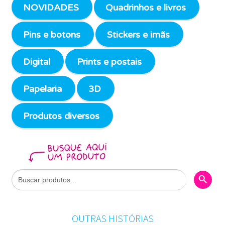
NOVIDADES
Quadrinhos e livros
Pins e botons
Stickers e imãs
Digital
Prints e postais
Papelaria
3D
Produtos diversos
Search Butto
Search
for:
OUTRAS HISTÓRIAS