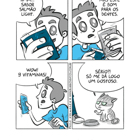
MINHA CONTA
CARRINHO
Search Button
Search
for: