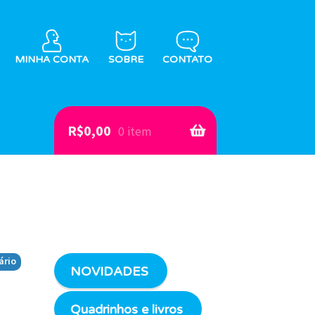
MINHA CONTA
SOBRE
CONTATO
R$
0,00
0 item
ário
NOVIDADES
Quadrinhos e livros