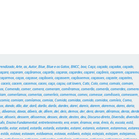
caçada?
–
Blue
e
os
Gatos
rendizado
,
Arte
,
as
,
Autor
,
Blue
,
Blue e os Gatos
,
BNCC
,
boa
,
Caça
,
caçada
,
caçadas
,
caçado
,
#6
caçara
,
caçaram
,
caçáramos
,
caçarão
,
caçaras
,
caçardes
,
caçarei
,
caçáreis
,
caçarem
,
caçarem
caçarmos
,
caças
,
caçasse
,
caçásseis
,
caçassem
,
caçássemos
,
caçasses
,
caçaste
,
caçastes
,
,
caceis
,
cacem
,
cacemos
,
caces
,
caço
,
caçou
,
cat lovers
,
Cats
,
Colo
,
coma
,
comais
,
comam
,
os
,
Comendo
,
comer
,
comera
,
comeram
,
comêramos
,
comerão
,
comerás
,
comerdes
,
comere
riam
,
comeríamos
,
comerias
,
comeríeis
,
comermos
,
comes
,
comesse
,
comêsseis
,
comessem
,
,
comia
,
comiam
,
comíamos
,
comias
,
Comida
,
comidas
,
comido
,
comidos
,
comíeis
,
Como
,
os
,
dando
,
dão
,
dar
,
dará
,
darão
,
darás
,
dardes
,
darei
,
dareis
,
darem
,
daremos
,
dares
,
daria
,
m
,
dávamos
,
davas
,
dáveis
,
de
,
dêem
,
dei
,
deis
,
demos
,
der
,
dera
,
deram
,
déramos
,
deras
,
derd
se
,
désseis
,
dessem
,
déssemos
,
desses
,
deste
,
destes
,
deu
,
Discurso direto
,
Diversão
,
diversão
uês
,
Ensino Fundamental
,
entretenimento
,
era
,
eram
,
éramos
,
eras
,
éreis
,
és
,
escola
,
está
,
estão
,
estar
,
estará
,
estarão
,
estarás
,
estardes
,
estarei
,
estareis
,
estarem
,
estaremos
,
estare
,
estás
,
estava
,
estavam
,
estávamos
,
estavas
,
estáveis
,
esteja
,
estejais
,
estejam
,
estejamos
,