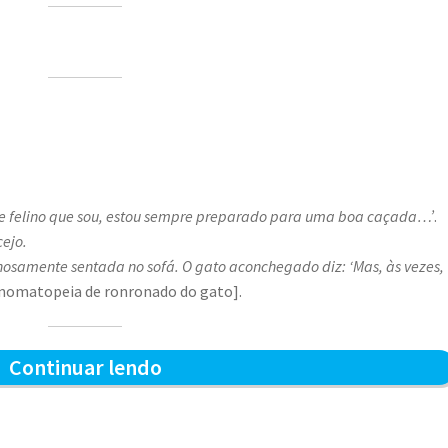
de felino que sou, estou sempre preparado para uma boa caçada…’
.
ejo.
hosamente sentada no sofá. O gato aconchegado diz: ‘Mas, às vezes,
nomatopeia de ronronado do gato].
Preparado
Continuar lendo
para
a