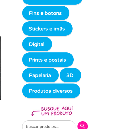
Pins e botons
Stickers e imãs
Digital
Prints e postais
Papelaria
3D
Produtos diversos
Search Button
Search
for: