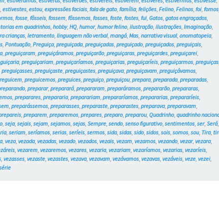
am
,
estivéramos
,
estiveras
,
estiverdes
,
estivéreis
,
estiverem
,
estiveres
,
estivermos
,
estivesse
,
e
,
estivestes
,
estou
,
expressões faciais
,
fala de gato
,
família
,
felições
,
Felino
,
Felinos
,
foi
,
fomos
ormos
,
fosse
,
fôsseis
,
fossem
,
fôssemos
,
fosses
,
foste
,
fostes
,
fui
,
Gatos
,
gatos engraçados
,
storias em quadrinhos
,
hobby
,
HQ
,
humor
,
humor felino
,
ilustração
,
ilustrações
,
Imaginação
,
ra crianças
,
letramento
,
linguagem não verbal
,
mangá
,
Mas
,
narrativa visual
,
onomatopeia
,
s
,
Pontuação
,
Preguiça
,
preguiçada
,
preguiçadas
,
preguiçado
,
preguiçados
,
preguiçais
,
a
,
preguiçaram
,
preguiçáramos
,
preguiçarão
,
preguiçaras
,
preguiçardes
,
preguiçarei
,
guiçaria
,
preguiçariam
,
preguiçaríamos
,
preguiçarias
,
preguiçaríeis
,
preguiçarmos
,
preguiças
,
preguiçasses
,
preguiçaste
,
preguiçastes
,
preguiçava
,
preguiçavam
,
preguiçávamos
,
reguicem
,
preguicemos
,
preguices
,
preguiço
,
preguiçou
,
prepara
,
preparada
,
preparadas
,
preparando
,
preparar
,
preparará
,
prepararam
,
preparáramos
,
prepararão
,
prepararas
,
remos
,
preparares
,
prepararia
,
preparariam
,
prepararíamos
,
prepararias
,
prepararíeis
,
ssem
,
preparássemos
,
preparasses
,
preparaste
,
preparastes
,
preparava
,
preparavam
,
prepareis
,
preparem
,
preparemos
,
prepares
,
preparo
,
preparou
,
Quadrinho
,
quadrinho naciona
o
,
seja
,
sejais
,
sejam
,
sejamos
,
sejas
,
Sempre
,
sendo
,
senso figurativo
,
sentimentos
,
ser
,
Será
ria
,
seriam
,
seríamos
,
serias
,
seríeis
,
sermos
,
sida
,
sidas
,
sido
,
sidos
,
sois
,
somos
,
sou
,
Tira
,
ti
a
,
veza
,
vezada
,
vezadas
,
vezado
,
vezados
,
vezais
,
vezam
,
vezamos
,
vezando
,
vezar
,
vezara
,
ezáreis
,
vezarem
,
vezaremos
,
vezares
,
vezaria
,
vezariam
,
vezaríamos
,
vezarias
,
vezaríeis
,
s
,
vezasses
,
vezaste
,
vezastes
,
vezava
,
vezavam
,
vezávamos
,
vezavas
,
vezáveis
,
veze
,
vezei
,
série