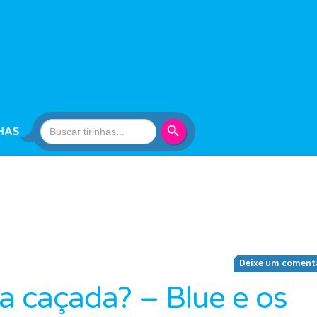
Search Button
Search
HAS
for:
Deixe um coment
a caçada? – Blue e os