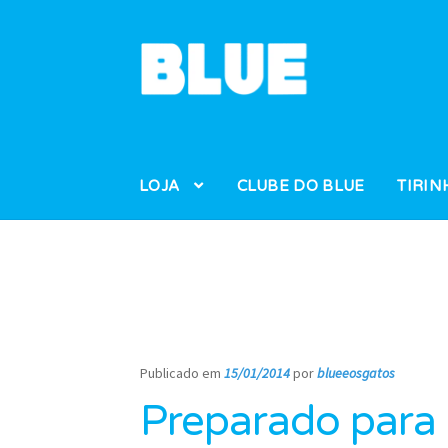
Pular
Pular
para
para
navegação
o
conteúdo
LOJA
CLUBE DO BLUE
TIRIN
Publicado em
15/01/2014
por
blueeosgatos
—
Preparado para 