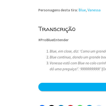
Personagens desta tira:
Blue
,
Vanessa
Transcrição
#ProBlueEntender
Blue, em close, diz: ‘Como um gran
Blue continua, dando um grande boc
Vanessa está com Blue no colo carin
dá uma preguiça!’
. ‘
RRRRRRRRR’
[O