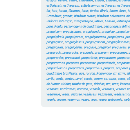
estejas
,
esteve
,
estive
,
estivemos
,
estiver
,
estivera
,
estiver
estivésseis
,
estivessem
,
estivéssemos
,
estivesses
,
estivest
for
,
fora
,
foram
,
fôramos
,
foras
,
fordes
,
fôreis
,
forem
,
fores
,
f
Gramática
,
grande
,
histórias curtas
,
histórias educativas
,
hi
infância
,
interação
,
interpretação
,
kitties
,
Leitura
,
leitura pa
para
,
Paulo
,
personagens de quadrinhos
,
personagens felino
preguiçam
,
preguiçamos
,
preguiçando
,
preguiçar
,
preguiçar
preguiçáreis
,
preguiçarem
,
preguiçaremos
,
preguiçares
,
pre
preguiçasse
,
preguiçásseis
,
preguiçassem
,
preguiçássemos
preguiçavas
,
preguiçáveis
,
preguice
,
preguicei
,
preguiceis
,
p
preparado
,
preparados
,
preparais
,
preparam
,
preparamos
,
preparardes
,
prepararei
,
preparáreis
,
prepararem
,
prepara
prepararmos
,
preparas
,
preparasse
,
preparásseis
,
prepara
preparávamos
,
preparavas
,
preparáveis
,
prepare
,
preparei
,
quadrinhos brasileiros
,
que
,
ronron
,
Ronronado
,
rrr
,
rrrrrr
,
sã
serão
,
serás
,
serdes
,
serei
,
sereis
,
serem
,
seremos
,
seres
,
sé
de humor
,
tirinha
,
tirinha de gato
,
tirinhas
,
um
,
uma
,
Vaness
vezaram
,
vezáramos
,
vezarão
,
vezarás
,
vezardes
,
vezarei
,
v
vezarmos
,
vezas
,
vezasse
,
vezásseis
,
vezassem
,
vezássemo
vezeis
,
vezem
,
vezemos
,
vezes
,
vezo
,
vezou
,
webcomic
,
web