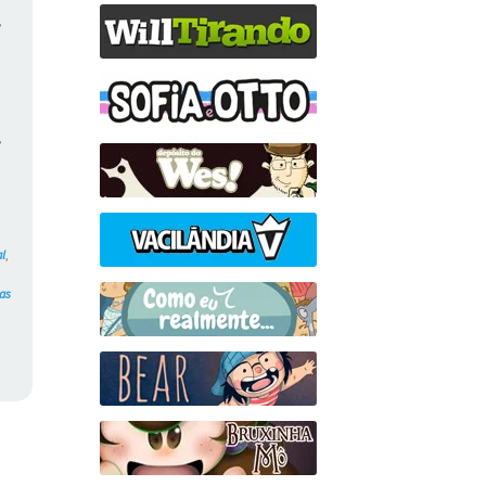
,
,
l
,
,
ras