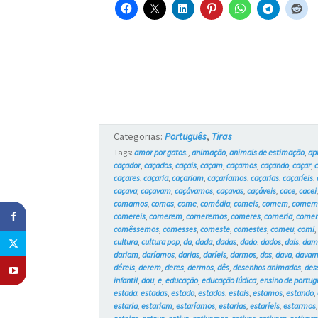
Categorias:
Português
,
Tiras
Tags:
amor por gatos.
,
animação
,
animais de estimação
,
ap
caçador
,
caçados
,
caçais
,
caçam
,
caçamos
,
caçando
,
caçar
,
caçares
,
caçaria
,
caçariam
,
caçaríamos
,
caçarias
,
caçaríeis
,
caçava
,
caçavam
,
caçávamos
,
caçavas
,
caçáveis
,
cace
,
cacei
comamos
,
comas
,
come
,
comédia
,
comeis
,
comem
,
comem
comereis
,
comerem
,
comeremos
,
comeres
,
comeria
,
come
comêssemos
,
comesses
,
comeste
,
comestes
,
comeu
,
comi
cultura
,
cultura pop
,
da
,
dada
,
dadas
,
dado
,
dados
,
dais
,
dam
dariam
,
daríamos
,
darias
,
daríeis
,
darmos
,
das
,
dava
,
dava
déreis
,
derem
,
deres
,
dermos
,
dês
,
desenhos animados
,
des
infantil
,
dou
,
e
,
educação
,
educação lúdica
,
ensino de portug
estada
,
estadas
,
estado
,
estados
,
estais
,
estamos
,
estando
,
estaria
,
estariam
,
estaríamos
,
estarias
,
estaríeis
,
estarmos