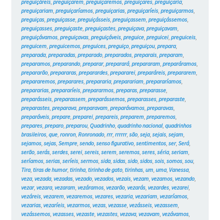
preguiçáreis
,
preguiçarem
,
preguiçaremos
,
preguiçares
,
preguiçaria
,
preguiçariam
,
preguiçaríamos
,
preguiçarias
,
preguiçaríeis
,
preguiçarmos
,
preguiças
,
preguiçasse
,
preguiçásseis
,
preguiçassem
,
preguiçássemos
,
preguiçasses
,
preguiçaste
,
preguiçastes
,
preguiçava
,
preguiçavam
,
preguiçávamos
,
preguiçavas
,
preguiçáveis
,
preguice
,
preguicei
,
preguiceis
,
preguicem
,
preguicemos
,
preguices
,
preguiço
,
preguiçou
,
prepara
,
preparada
,
preparadas
,
preparado
,
preparados
,
preparais
,
preparam
,
preparamos
,
preparando
,
preparar
,
preparará
,
prepararam
,
preparáramos
,
prepararão
,
prepararas
,
preparardes
,
prepararei
,
preparáreis
,
prepararem
,
prepararemos
,
preparares
,
prepararia
,
preparariam
,
prepararíamos
,
prepararias
,
prepararíeis
,
prepararmos
,
preparas
,
preparasse
,
preparásseis
,
preparassem
,
preparássemos
,
preparasses
,
preparaste
,
preparastes
,
preparava
,
preparavam
,
preparávamos
,
preparavas
,
preparáveis
,
prepare
,
preparei
,
prepareis
,
preparem
,
preparemos
,
prepares
,
preparo
,
preparou
,
Quadrinho
,
quadrinho nacional
,
quadrinhos
brasileiros
,
que
,
ronron
,
Ronronado
,
rrr
,
rrrrrr
,
são
,
seja
,
sejais
,
sejam
,
sejamos
,
sejas
,
Sempre
,
sendo
,
senso figurativo
,
sentimentos
,
ser
,
Será
,
serão
,
serás
,
serdes
,
serei
,
sereis
,
serem
,
seremos
,
seres
,
séria
,
seriam
,
seríamos
,
serias
,
seríeis
,
sermos
,
sida
,
sidas
,
sido
,
sidos
,
sois
,
somos
,
sou
,
Tira
,
tiras de humor
,
tirinha
,
tirinha de gato
,
tirinhas
,
um
,
uma
,
Vanessa
,
veza
,
vezada
,
vezadas
,
vezado
,
vezados
,
vezais
,
vezam
,
vezamos
,
vezando
,
vezar
,
vezara
,
vezaram
,
vezáramos
,
vezarão
,
vezarás
,
vezardes
,
vezarei
,
vezáreis
,
vezarem
,
vezaremos
,
vezares
,
vezaria
,
vezariam
,
vezaríamos
,
vezarias
,
vezaríeis
,
vezarmos
,
vezas
,
vezasse
,
vezásseis
,
vezassem
,
vezássemos
,
vezasses
,
vezaste
,
vezastes
,
vezava
,
vezavam
,
vezávamos
,