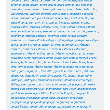
dávamos
,
davas
,
dáveis
,
de
,
dêem
,
dei
,
deis
,
demos
,
der
,
dera
,
deram
,
déramos
,
deras
,
derdes
,
déreis
,
derem
,
deres
,
dermos
,
dês
,
desenhos
animados
,
desse
,
désseis
,
dessem
,
déssemos
,
desses
,
deste
,
destes
,
deu
,
Discurso direto
,
Diversão
,
diversão infantil
,
dou
,
e
,
educação
,
educação
lúdica
,
ensino de português
,
Ensino Fundamental
,
entretenimento
,
era
,
eram
,
éramos
,
eras
,
éreis
,
és
,
escola
,
está
,
estada
,
estadas
,
estado
,
estados
,
estais
,
estamos
,
estando
,
estão
,
estar
,
estará
,
estarão
,
estarás
,
estardes
,
estarei
,
estareis
,
estarem
,
estaremos
,
estares
,
estaria
,
estariam
,
estaríamos
,
estarias
,
estaríeis
,
estarmos
,
estás
,
estava
,
estavam
,
estávamos
,
estavas
,
estáveis
,
esteja
,
estejais
,
estejam
,
estejamos
,
estejas
,
esteve
,
estive
,
estivemos
,
estiver
,
estivera
,
estiveram
,
estivéramos
,
estiveras
,
estiverdes
,
estivéreis
,
estiverem
,
estiveres
,
estivermos
,
estivesse
,
estivésseis
,
estivessem
,
estivéssemos
,
estivesses
,
estiveste
,
estivestes
,
estou
,
expressões faciais
,
fala de gato
,
família
,
felições
,
Felino
,
Felinos
,
foi
,
fomos
,
for
,
fora
,
foram
,
fôramos
,
foras
,
fordes
,
fôreis
,
forem
,
fores
,
formos
,
fosse
,
fôsseis
,
fossem
,
fôssemos
,
fosses
,
foste
,
fostes
,
fui
,
Gatos
,
gatos engraçados
,
Gramática
,
grande
,
histórias curtas
,
histórias
educativas
,
historias em quadrinhos
,
hobby
,
HQ
,
humor
,
humor felino
,
ilustração
,
ilustrações
,
Imaginação
,
infância
,
interação
,
interpretação
,
kitties
,
Leitura
,
leitura para crianças
,
letramento
,
linguagem não verbal
,
mangá
,
Mas
,
narrativa visual
,
onomatopeia
,
para
,
Paulo
,
personagens de
quadrinhos
,
personagens felinos
,
Pontuação
,
Preguiça
,
preguiçada
,
preguiçadas
,
preguiçado
,
preguiçados
,
preguiçais
,
preguiçam
,
preguiçamos
,
preguiçando
,
preguiçar
,
preguiçara
,
preguiçaram
,
preguiçáramos
,
preguiçarão
,
preguiçaras
,
preguiçardes
,
preguiçarei
,