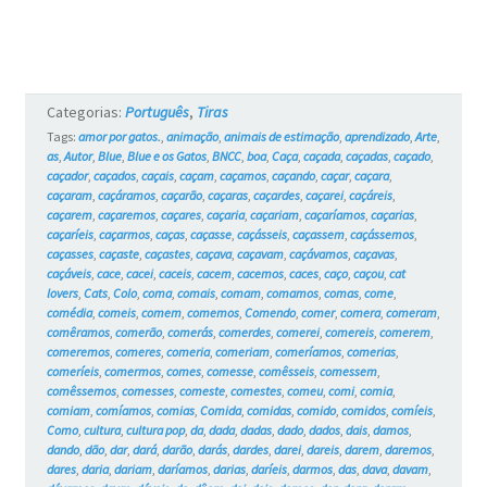
e
os
Gatos
Categorias:
Português
,
Tiras
#6
Tags:
amor por gatos.
,
animação
,
animais de estimação
,
aprendizado
,
Arte
,
as
,
Autor
,
Blue
,
Blue e os Gatos
,
BNCC
,
boa
,
Caça
,
caçada
,
caçadas
,
caçado
,
caçador
,
caçados
,
caçais
,
caçam
,
caçamos
,
caçando
,
caçar
,
caçara
,
caçaram
,
caçáramos
,
caçarão
,
caçaras
,
caçardes
,
caçarei
,
caçáreis
,
caçarem
,
caçaremos
,
caçares
,
caçaria
,
caçariam
,
caçaríamos
,
caçarias
,
caçaríeis
,
caçarmos
,
caças
,
caçasse
,
caçásseis
,
caçassem
,
caçássemos
,
caçasses
,
caçaste
,
caçastes
,
caçava
,
caçavam
,
caçávamos
,
caçavas
,
caçáveis
,
cace
,
cacei
,
caceis
,
cacem
,
cacemos
,
caces
,
caço
,
caçou
,
cat
lovers
,
Cats
,
Colo
,
coma
,
comais
,
comam
,
comamos
,
comas
,
come
,
comédia
,
comeis
,
comem
,
comemos
,
Comendo
,
comer
,
comera
,
comeram
,
comêramos
,
comerão
,
comerás
,
comerdes
,
comerei
,
comereis
,
comerem
,
comeremos
,
comeres
,
comeria
,
comeriam
,
comeríamos
,
comerias
,
comeríeis
,
comermos
,
comes
,
comesse
,
comêsseis
,
comessem
,
comêssemos
,
comesses
,
comeste
,
comestes
,
comeu
,
comi
,
comia
,
comiam
,
comíamos
,
comias
,
Comida
,
comidas
,
comido
,
comidos
,
comíeis
,
Como
,
cultura
,
cultura pop
,
da
,
dada
,
dadas
,
dado
,
dados
,
dais
,
damos
,
dando
,
dão
,
dar
,
dará
,
darão
,
darás
,
dardes
,
darei
,
dareis
,
darem
,
daremos
,
dares
,
daria
,
dariam
,
daríamos
,
darias
,
daríeis
,
darmos
,
das
,
dava
,
davam
,