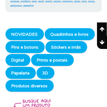
vezavas
,
vezáveis
,
veze
,
vezei
,
vezeis
,
vezem
,
vezemos
,
vezes
,
vezo
,
vezou
,
webcomic
,
websérie
NOVIDADES
Quadrinhos e livros
Pins e botons
Stickers e imãs
Digital
Prints e postais
Papelaria
3D
Produtos diversos