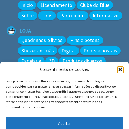
Início
Licenciamento
Clube do Blue
Sobre
Tiras
Para colorir
Informativo
LOJA
Quadrinhos e livros
Pins e botons
Stickers e imãs
Digital
Prints e postais
Papelaria
3D
Produtos diversos
Consentimento de Cookies
BUSCAR
Para proporcionar as melhores experiências, utilizamos tecnologias
Pesquisar
como
cookies
para armazenar e/ou acessar informações do dispositivo. Ao
por:
consentir com essas tecnologias, permitirá que processemos dados, como
comportamento de navegação ou IDs exclusivos neste site. Não consentir ou
retirar o consentimento pode afetar adversamente determinadas
funcionalidades e recursos.
© BLUE e os gatos ∙ todos os direitos reservados.
Histórias inspiradas em gatos reais. Adote e cuide dos
Aceitar