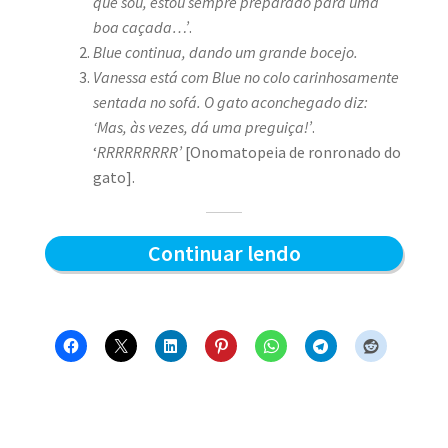
que sou, estou sempre preparado para uma
boa caçada…’
.
Blue continua, dando um grande bocejo.
Vanessa está com Blue no colo carinhosamente
sentada no sofá. O gato aconchegado diz:
‘Mas, às vezes, dá uma preguiça!’
.
‘
RRRRRRRRR’
[Onomatopeia de ronronado do
gato].
Preparado
Continuar lendo
para
a
caçada?
–
Blue