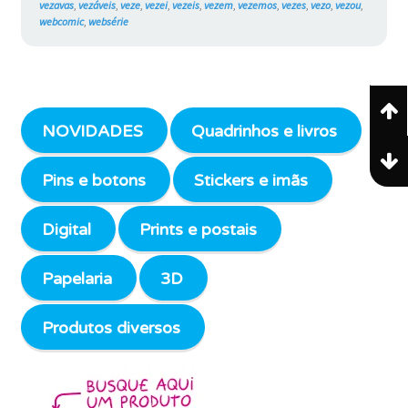
vezavas
,
vezáveis
,
veze
,
vezei
,
vezeis
,
vezem
,
vezemos
,
vezes
,
vezo
,
vezou
,
webcomic
,
websérie
NOVIDADES
Quadrinhos e livros
Pins e botons
Stickers e imãs
Digital
Prints e postais
Papelaria
3D
Produtos diversos