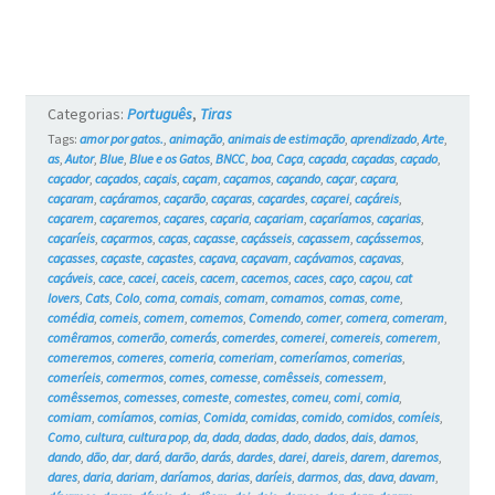
e
os
Gatos
Categorias:
Português
,
Tiras
#6
Tags:
amor por gatos.
,
animação
,
animais de estimação
,
aprendizado
,
Arte
,
as
,
Autor
,
Blue
,
Blue e os Gatos
,
BNCC
,
boa
,
Caça
,
caçada
,
caçadas
,
caçado
,
caçador
,
caçados
,
caçais
,
caçam
,
caçamos
,
caçando
,
caçar
,
caçara
,
caçaram
,
caçáramos
,
caçarão
,
caçaras
,
caçardes
,
caçarei
,
caçáreis
,
caçarem
,
caçaremos
,
caçares
,
caçaria
,
caçariam
,
caçaríamos
,
caçarias
,
caçaríeis
,
caçarmos
,
caças
,
caçasse
,
caçásseis
,
caçassem
,
caçássemos
,
caçasses
,
caçaste
,
caçastes
,
caçava
,
caçavam
,
caçávamos
,
caçavas
,
caçáveis
,
cace
,
cacei
,
caceis
,
cacem
,
cacemos
,
caces
,
caço
,
caçou
,
cat
lovers
,
Cats
,
Colo
,
coma
,
comais
,
comam
,
comamos
,
comas
,
come
,
comédia
,
comeis
,
comem
,
comemos
,
Comendo
,
comer
,
comera
,
comeram
,
comêramos
,
comerão
,
comerás
,
comerdes
,
comerei
,
comereis
,
comerem
,
comeremos
,
comeres
,
comeria
,
comeriam
,
comeríamos
,
comerias
,
comeríeis
,
comermos
,
comes
,
comesse
,
comêsseis
,
comessem
,
comêssemos
,
comesses
,
comeste
,
comestes
,
comeu
,
comi
,
comia
,
comiam
,
comíamos
,
comias
,
Comida
,
comidas
,
comido
,
comidos
,
comíeis
,
Como
,
cultura
,
cultura pop
,
da
,
dada
,
dadas
,
dado
,
dados
,
dais
,
damos
,
dando
,
dão
,
dar
,
dará
,
darão
,
darás
,
dardes
,
darei
,
dareis
,
darem
,
daremos
,
dares
,
daria
,
dariam
,
daríamos
,
darias
,
daríeis
,
darmos
,
das
,
dava
,
davam
,