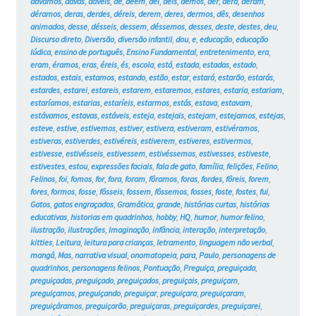
dávamos
,
davas
,
dáveis
,
de
,
dêem
,
dei
,
deis
,
demos
,
der
,
dera
,
deram
,
déramos
,
deras
,
derdes
,
déreis
,
derem
,
deres
,
dermos
,
dês
,
desenhos
animados
,
desse
,
désseis
,
dessem
,
déssemos
,
desses
,
deste
,
destes
,
deu
,
Discurso direto
,
Diversão
,
diversão infantil
,
dou
,
e
,
educação
,
educação
lúdica
,
ensino de português
,
Ensino Fundamental
,
entretenimento
,
era
,
eram
,
éramos
,
eras
,
éreis
,
és
,
escola
,
está
,
estada
,
estadas
,
estado
,
estados
,
estais
,
estamos
,
estando
,
estão
,
estar
,
estará
,
estarão
,
estarás
,
estardes
,
estarei
,
estareis
,
estarem
,
estaremos
,
estares
,
estaria
,
estariam
,
estaríamos
,
estarias
,
estaríeis
,
estarmos
,
estás
,
estava
,
estavam
,
estávamos
,
estavas
,
estáveis
,
esteja
,
estejais
,
estejam
,
estejamos
,
estejas
,
esteve
,
estive
,
estivemos
,
estiver
,
estivera
,
estiveram
,
estivéramos
,
estiveras
,
estiverdes
,
estivéreis
,
estiverem
,
estiveres
,
estivermos
,
estivesse
,
estivésseis
,
estivessem
,
estivéssemos
,
estivesses
,
estiveste
,
estivestes
,
estou
,
expressões faciais
,
fala de gato
,
família
,
felições
,
Felino
,
Felinos
,
foi
,
fomos
,
for
,
fora
,
foram
,
fôramos
,
foras
,
fordes
,
fôreis
,
forem
,
fores
,
formos
,
fosse
,
fôsseis
,
fossem
,
fôssemos
,
fosses
,
foste
,
fostes
,
fui
,
Gatos
,
gatos engraçados
,
Gramática
,
grande
,
histórias curtas
,
histórias
educativas
,
historias em quadrinhos
,
hobby
,
HQ
,
humor
,
humor felino
,
ilustração
,
ilustrações
,
Imaginação
,
infância
,
interação
,
interpretação
,
kitties
,
Leitura
,
leitura para crianças
,
letramento
,
linguagem não verbal
,
mangá
,
Mas
,
narrativa visual
,
onomatopeia
,
para
,
Paulo
,
personagens de
quadrinhos
,
personagens felinos
,
Pontuação
,
Preguiça
,
preguiçada
,
preguiçadas
,
preguiçado
,
preguiçados
,
preguiçais
,
preguiçam
,
preguiçamos
,
preguiçando
,
preguiçar
,
preguiçara
,
preguiçaram
,
preguiçáramos
,
preguiçarão
,
preguiçaras
,
preguiçardes
,
preguiçarei
,