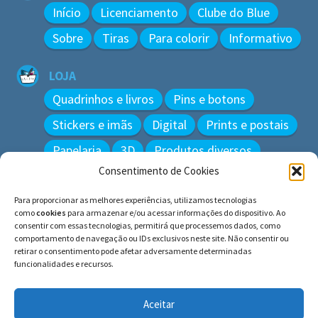
Início
Licenciamento
Clube do Blue
Sobre
Tiras
Para colorir
Informativo
LOJA
Quadrinhos e livros
Pins e botons
Stickers e imãs
Digital
Prints e postais
Papelaria
3D
Produtos diversos
Consentimento de Cookies
BUSCAR
Para proporcionar as melhores experiências, utilizamos tecnologias
Pesquisar
como
cookies
para armazenar e/ou acessar informações do dispositivo. Ao
por:
consentir com essas tecnologias, permitirá que processemos dados, como
comportamento de navegação ou IDs exclusivos neste site. Não consentir ou
retirar o consentimento pode afetar adversamente determinadas
funcionalidades e recursos.
© BLUE e os gatos ∙ todos os direitos reservados.
Histórias inspiradas em gatos reais. Adote e cuide dos
Aceitar