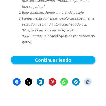
que sou, estou sempre preparado para uma
boa caçada…’
.
Blue continua, dando um grande bocejo.
Vanessa está com Blue no colo carinhosamente
sentada no sofá. O gato aconchegado diz:
‘Mas, às vezes, dá uma preguiça!’
.
‘
RRRRRRRRR’
[Onomatopeia de ronronado do
gato].
Preparado
Continuar lendo
para
a
caçada?
–
Blue