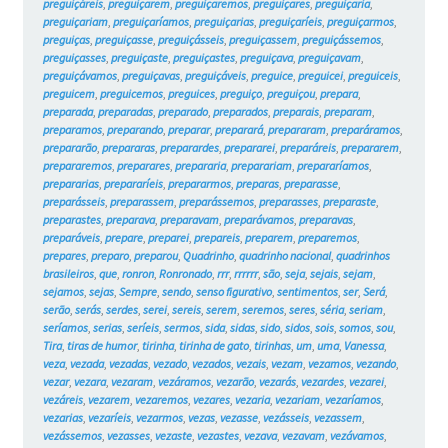
preguiçáreis
,
preguiçarem
,
preguiçaremos
,
preguiçares
,
preguiçaria
,
preguiçariam
,
preguiçaríamos
,
preguiçarias
,
preguiçaríeis
,
preguiçarmos
,
preguiças
,
preguiçasse
,
preguiçásseis
,
preguiçassem
,
preguiçássemos
,
preguiçasses
,
preguiçaste
,
preguiçastes
,
preguiçava
,
preguiçavam
,
preguiçávamos
,
preguiçavas
,
preguiçáveis
,
preguice
,
preguicei
,
preguiceis
,
preguicem
,
preguicemos
,
preguices
,
preguiço
,
preguiçou
,
prepara
,
preparada
,
preparadas
,
preparado
,
preparados
,
preparais
,
preparam
,
preparamos
,
preparando
,
preparar
,
preparará
,
prepararam
,
preparáramos
,
prepararão
,
prepararas
,
preparardes
,
prepararei
,
preparáreis
,
prepararem
,
prepararemos
,
preparares
,
prepararia
,
preparariam
,
prepararíamos
,
prepararias
,
prepararíeis
,
prepararmos
,
preparas
,
preparasse
,
preparásseis
,
preparassem
,
preparássemos
,
preparasses
,
preparaste
,
preparastes
,
preparava
,
preparavam
,
preparávamos
,
preparavas
,
preparáveis
,
prepare
,
preparei
,
prepareis
,
preparem
,
preparemos
,
prepares
,
preparo
,
preparou
,
Quadrinho
,
quadrinho nacional
,
quadrinhos
brasileiros
,
que
,
ronron
,
Ronronado
,
rrr
,
rrrrrr
,
são
,
seja
,
sejais
,
sejam
,
sejamos
,
sejas
,
Sempre
,
sendo
,
senso figurativo
,
sentimentos
,
ser
,
Será
,
serão
,
serás
,
serdes
,
serei
,
sereis
,
serem
,
seremos
,
seres
,
séria
,
seriam
,
seríamos
,
serias
,
seríeis
,
sermos
,
sida
,
sidas
,
sido
,
sidos
,
sois
,
somos
,
sou
,
Tira
,
tiras de humor
,
tirinha
,
tirinha de gato
,
tirinhas
,
um
,
uma
,
Vanessa
,
veza
,
vezada
,
vezadas
,
vezado
,
vezados
,
vezais
,
vezam
,
vezamos
,
vezando
,
vezar
,
vezara
,
vezaram
,
vezáramos
,
vezarão
,
vezarás
,
vezardes
,
vezarei
,
vezáreis
,
vezarem
,
vezaremos
,
vezares
,
vezaria
,
vezariam
,
vezaríamos
,
vezarias
,
vezaríeis
,
vezarmos
,
vezas
,
vezasse
,
vezásseis
,
vezassem
,
vezássemos
,
vezasses
,
vezaste
,
vezastes
,
vezava
,
vezavam
,
vezávamos
,