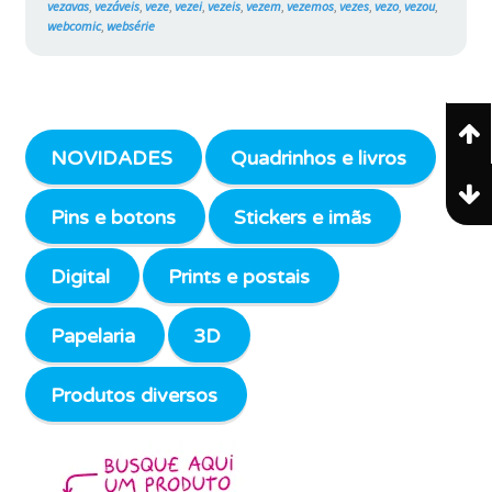
vezavas
,
vezáveis
,
veze
,
vezei
,
vezeis
,
vezem
,
vezemos
,
vezes
,
vezo
,
vezou
,
webcomic
,
websérie
NOVIDADES
Quadrinhos e livros
Pins e botons
Stickers e imãs
Digital
Prints e postais
Papelaria
3D
Produtos diversos