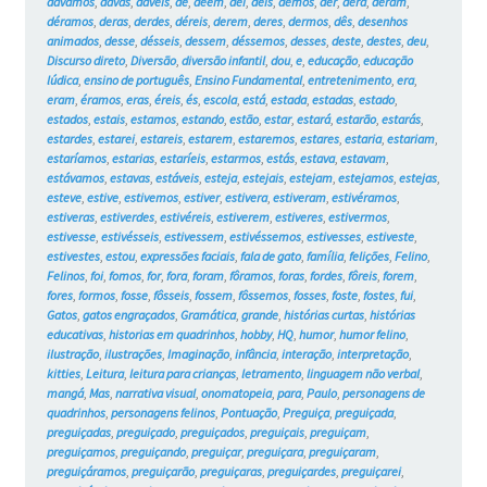
dávamos
,
davas
,
dáveis
,
de
,
dêem
,
dei
,
deis
,
demos
,
der
,
dera
,
deram
,
déramos
,
deras
,
derdes
,
déreis
,
derem
,
deres
,
dermos
,
dês
,
desenhos
animados
,
desse
,
désseis
,
dessem
,
déssemos
,
desses
,
deste
,
destes
,
deu
,
Discurso direto
,
Diversão
,
diversão infantil
,
dou
,
e
,
educação
,
educação
lúdica
,
ensino de português
,
Ensino Fundamental
,
entretenimento
,
era
,
eram
,
éramos
,
eras
,
éreis
,
és
,
escola
,
está
,
estada
,
estadas
,
estado
,
estados
,
estais
,
estamos
,
estando
,
estão
,
estar
,
estará
,
estarão
,
estarás
,
estardes
,
estarei
,
estareis
,
estarem
,
estaremos
,
estares
,
estaria
,
estariam
,
estaríamos
,
estarias
,
estaríeis
,
estarmos
,
estás
,
estava
,
estavam
,
estávamos
,
estavas
,
estáveis
,
esteja
,
estejais
,
estejam
,
estejamos
,
estejas
,
esteve
,
estive
,
estivemos
,
estiver
,
estivera
,
estiveram
,
estivéramos
,
estiveras
,
estiverdes
,
estivéreis
,
estiverem
,
estiveres
,
estivermos
,
estivesse
,
estivésseis
,
estivessem
,
estivéssemos
,
estivesses
,
estiveste
,
estivestes
,
estou
,
expressões faciais
,
fala de gato
,
família
,
felições
,
Felino
,
Felinos
,
foi
,
fomos
,
for
,
fora
,
foram
,
fôramos
,
foras
,
fordes
,
fôreis
,
forem
,
fores
,
formos
,
fosse
,
fôsseis
,
fossem
,
fôssemos
,
fosses
,
foste
,
fostes
,
fui
,
Gatos
,
gatos engraçados
,
Gramática
,
grande
,
histórias curtas
,
histórias
educativas
,
historias em quadrinhos
,
hobby
,
HQ
,
humor
,
humor felino
,
ilustração
,
ilustrações
,
Imaginação
,
infância
,
interação
,
interpretação
,
kitties
,
Leitura
,
leitura para crianças
,
letramento
,
linguagem não verbal
,
mangá
,
Mas
,
narrativa visual
,
onomatopeia
,
para
,
Paulo
,
personagens de
quadrinhos
,
personagens felinos
,
Pontuação
,
Preguiça
,
preguiçada
,
preguiçadas
,
preguiçado
,
preguiçados
,
preguiçais
,
preguiçam
,
preguiçamos
,
preguiçando
,
preguiçar
,
preguiçara
,
preguiçaram
,
preguiçáramos
,
preguiçarão
,
preguiçaras
,
preguiçardes
,
preguiçarei
,