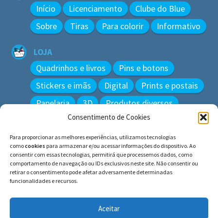
Início
Licenciamento
Clube do Blue
Sobre
Tiras
Para colorir
Informativo
LOJA
Quadrinhos e livros
Pins e botons
Stickers e imãs
Digital
Prints e postais
Papelaria
3D
Produtos diversos
Consentimento de Cookies
BUSCAR
Para proporcionar as melhores experiências, utilizamos tecnologias
Pesquisar
como
cookies
para armazenar e/ou acessar informações do dispositivo. Ao
por:
consentir com essas tecnologias, permitirá que processemos dados, como
comportamento de navegação ou IDs exclusivos neste site. Não consentir ou
retirar o consentimento pode afetar adversamente determinadas
funcionalidades e recursos.
© BLUE e os gatos ∙ todos os direitos reservados.
Histórias inspiradas em gatos reais. Adote e cuide dos
Aceitar