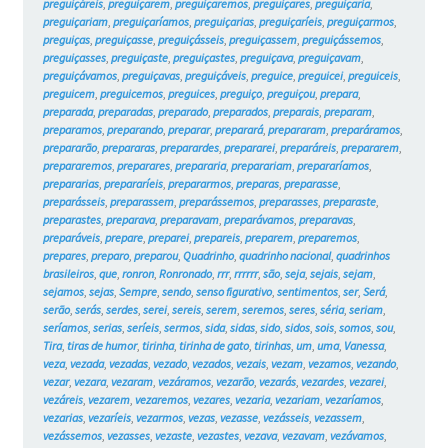
preguiçáreis
,
preguiçarem
,
preguiçaremos
,
preguiçares
,
preguiçaria
,
preguiçariam
,
preguiçaríamos
,
preguiçarias
,
preguiçaríeis
,
preguiçarmos
,
preguiças
,
preguiçasse
,
preguiçásseis
,
preguiçassem
,
preguiçássemos
,
preguiçasses
,
preguiçaste
,
preguiçastes
,
preguiçava
,
preguiçavam
,
preguiçávamos
,
preguiçavas
,
preguiçáveis
,
preguice
,
preguicei
,
preguiceis
,
preguicem
,
preguicemos
,
preguices
,
preguiço
,
preguiçou
,
prepara
,
preparada
,
preparadas
,
preparado
,
preparados
,
preparais
,
preparam
,
preparamos
,
preparando
,
preparar
,
preparará
,
prepararam
,
preparáramos
,
prepararão
,
prepararas
,
preparardes
,
prepararei
,
preparáreis
,
prepararem
,
prepararemos
,
preparares
,
prepararia
,
preparariam
,
prepararíamos
,
prepararias
,
prepararíeis
,
prepararmos
,
preparas
,
preparasse
,
preparásseis
,
preparassem
,
preparássemos
,
preparasses
,
preparaste
,
preparastes
,
preparava
,
preparavam
,
preparávamos
,
preparavas
,
preparáveis
,
prepare
,
preparei
,
prepareis
,
preparem
,
preparemos
,
prepares
,
preparo
,
preparou
,
Quadrinho
,
quadrinho nacional
,
quadrinhos
brasileiros
,
que
,
ronron
,
Ronronado
,
rrr
,
rrrrrr
,
são
,
seja
,
sejais
,
sejam
,
sejamos
,
sejas
,
Sempre
,
sendo
,
senso figurativo
,
sentimentos
,
ser
,
Será
,
serão
,
serás
,
serdes
,
serei
,
sereis
,
serem
,
seremos
,
seres
,
séria
,
seriam
,
seríamos
,
serias
,
seríeis
,
sermos
,
sida
,
sidas
,
sido
,
sidos
,
sois
,
somos
,
sou
,
Tira
,
tiras de humor
,
tirinha
,
tirinha de gato
,
tirinhas
,
um
,
uma
,
Vanessa
,
veza
,
vezada
,
vezadas
,
vezado
,
vezados
,
vezais
,
vezam
,
vezamos
,
vezando
,
vezar
,
vezara
,
vezaram
,
vezáramos
,
vezarão
,
vezarás
,
vezardes
,
vezarei
,
vezáreis
,
vezarem
,
vezaremos
,
vezares
,
vezaria
,
vezariam
,
vezaríamos
,
vezarias
,
vezaríeis
,
vezarmos
,
vezas
,
vezasse
,
vezásseis
,
vezassem
,
vezássemos
,
vezasses
,
vezaste
,
vezastes
,
vezava
,
vezavam
,
vezávamos
,