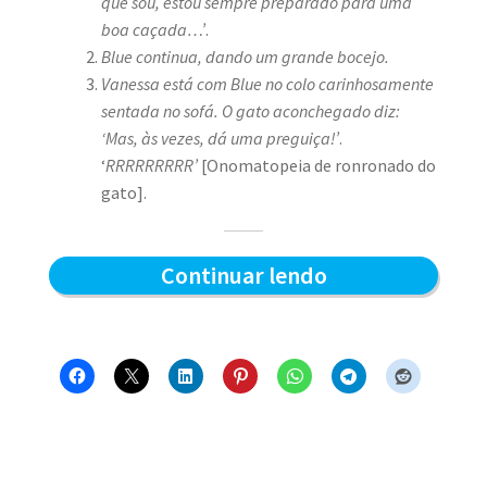
que sou, estou sempre preparado para uma
boa caçada…’
.
Blue continua, dando um grande bocejo.
Vanessa está com Blue no colo carinhosamente
sentada no sofá. O gato aconchegado diz:
‘Mas, às vezes, dá uma preguiça!’
.
‘
RRRRRRRRR’
[Onomatopeia de ronronado do
gato].
Preparado
Continuar lendo
para
a
caçada?
–
Blue