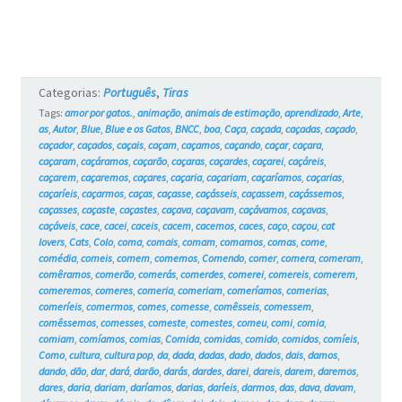
e
os
Gatos
Categorias:
Português
,
Tiras
#6
Tags:
amor por gatos.
,
animação
,
animais de estimação
,
aprendizado
,
Arte
,
as
,
Autor
,
Blue
,
Blue e os Gatos
,
BNCC
,
boa
,
Caça
,
caçada
,
caçadas
,
caçado
,
caçador
,
caçados
,
caçais
,
caçam
,
caçamos
,
caçando
,
caçar
,
caçara
,
caçaram
,
caçáramos
,
caçarão
,
caçaras
,
caçardes
,
caçarei
,
caçáreis
,
caçarem
,
caçaremos
,
caçares
,
caçaria
,
caçariam
,
caçaríamos
,
caçarias
,
caçaríeis
,
caçarmos
,
caças
,
caçasse
,
caçásseis
,
caçassem
,
caçássemos
,
caçasses
,
caçaste
,
caçastes
,
caçava
,
caçavam
,
caçávamos
,
caçavas
,
caçáveis
,
cace
,
cacei
,
caceis
,
cacem
,
cacemos
,
caces
,
caço
,
caçou
,
cat
lovers
,
Cats
,
Colo
,
coma
,
comais
,
comam
,
comamos
,
comas
,
come
,
comédia
,
comeis
,
comem
,
comemos
,
Comendo
,
comer
,
comera
,
comeram
,
comêramos
,
comerão
,
comerás
,
comerdes
,
comerei
,
comereis
,
comerem
,
comeremos
,
comeres
,
comeria
,
comeriam
,
comeríamos
,
comerias
,
comeríeis
,
comermos
,
comes
,
comesse
,
comêsseis
,
comessem
,
comêssemos
,
comesses
,
comeste
,
comestes
,
comeu
,
comi
,
comia
,
comiam
,
comíamos
,
comias
,
Comida
,
comidas
,
comido
,
comidos
,
comíeis
,
Como
,
cultura
,
cultura pop
,
da
,
dada
,
dadas
,
dado
,
dados
,
dais
,
damos
,
dando
,
dão
,
dar
,
dará
,
darão
,
darás
,
dardes
,
darei
,
dareis
,
darem
,
daremos
,
dares
,
daria
,
dariam
,
daríamos
,
darias
,
daríeis
,
darmos
,
das
,
dava
,
davam
,