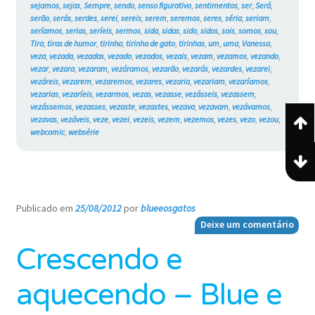
sejamos
,
sejas
,
Sempre
,
sendo
,
senso figurativo
,
sentimentos
,
ser
,
Será
,
serão
,
serás
,
serdes
,
serei
,
sereis
,
serem
,
seremos
,
seres
,
séria
,
seriam
,
seríamos
,
serias
,
seríeis
,
sermos
,
sida
,
sidas
,
sido
,
sidos
,
sois
,
somos
,
sou
,
Tira
,
tiras de humor
,
tirinha
,
tirinha de gato
,
tirinhas
,
um
,
uma
,
Vanessa
,
veza
,
vezada
,
vezadas
,
vezado
,
vezados
,
vezais
,
vezam
,
vezamos
,
vezando
,
vezar
,
vezara
,
vezaram
,
vezáramos
,
vezarão
,
vezarás
,
vezardes
,
vezarei
,
vezáreis
,
vezarem
,
vezaremos
,
vezares
,
vezaria
,
vezariam
,
vezaríamos
,
vezarias
,
vezaríeis
,
vezarmos
,
vezas
,
vezasse
,
vezásseis
,
vezassem
,
vezássemos
,
vezasses
,
vezaste
,
vezastes
,
vezava
,
vezavam
,
vezávamos
,
vezavas
,
vezáveis
,
veze
,
vezei
,
vezeis
,
vezem
,
vezemos
,
vezes
,
vezo
,
vezou
,
webcomic
,
websérie
Publicado em
25/08/2012
por
blueeosgatos
—
Deixe um comentário
Crescendo e
aquecendo – Blue e