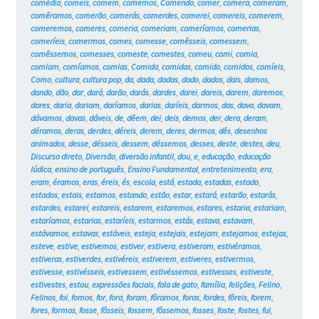
comédia
,
comeis
,
comem
,
comemos
,
Comendo
,
comer
,
comera
,
comeram
,
comêramos
,
comerão
,
comerás
,
comerdes
,
comerei
,
comereis
,
comerem
,
comeremos
,
comeres
,
comeria
,
comeriam
,
comeríamos
,
comerias
,
comeríeis
,
comermos
,
comes
,
comesse
,
comêsseis
,
comessem
,
comêssemos
,
comesses
,
comeste
,
comestes
,
comeu
,
comi
,
comia
,
comiam
,
comíamos
,
comias
,
Comida
,
comidas
,
comido
,
comidos
,
comíeis
,
Como
,
cultura
,
cultura pop
,
da
,
dada
,
dadas
,
dado
,
dados
,
dais
,
damos
,
dando
,
dão
,
dar
,
dará
,
darão
,
darás
,
dardes
,
darei
,
dareis
,
darem
,
daremos
,
dares
,
daria
,
dariam
,
daríamos
,
darias
,
daríeis
,
darmos
,
das
,
dava
,
davam
,
dávamos
,
davas
,
dáveis
,
de
,
dêem
,
dei
,
deis
,
demos
,
der
,
dera
,
deram
,
déramos
,
deras
,
derdes
,
déreis
,
derem
,
deres
,
dermos
,
dês
,
desenhos
animados
,
desse
,
désseis
,
dessem
,
déssemos
,
desses
,
deste
,
destes
,
deu
,
Discurso direto
,
Diversão
,
diversão infantil
,
dou
,
e
,
educação
,
educação
lúdica
,
ensino de português
,
Ensino Fundamental
,
entretenimento
,
era
,
eram
,
éramos
,
eras
,
éreis
,
és
,
escola
,
está
,
estada
,
estadas
,
estado
,
estados
,
estais
,
estamos
,
estando
,
estão
,
estar
,
estará
,
estarão
,
estarás
,
estardes
,
estarei
,
estareis
,
estarem
,
estaremos
,
estares
,
estaria
,
estariam
,
estaríamos
,
estarias
,
estaríeis
,
estarmos
,
estás
,
estava
,
estavam
,
estávamos
,
estavas
,
estáveis
,
esteja
,
estejais
,
estejam
,
estejamos
,
estejas
,
esteve
,
estive
,
estivemos
,
estiver
,
estivera
,
estiveram
,
estivéramos
,
estiveras
,
estiverdes
,
estivéreis
,
estiverem
,
estiveres
,
estivermos
,
estivesse
,
estivésseis
,
estivessem
,
estivéssemos
,
estivesses
,
estiveste
,
estivestes
,
estou
,
expressões faciais
,
fala de gato
,
família
,
felições
,
Felino
,
Felinos
,
foi
,
fomos
,
for
,
fora
,
foram
,
fôramos
,
foras
,
fordes
,
fôreis
,
forem
,
fores
,
formos
,
fosse
,
fôsseis
,
fossem
,
fôssemos
,
fosses
,
foste
,
fostes
,
fui
,