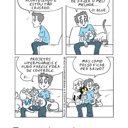
MINHA CONTA
CARRINHO
Search Button
Search
for: