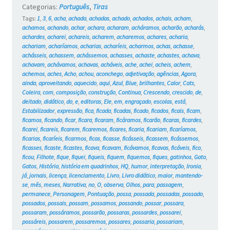
Categorias:
Português
,
Tiras
Tags:
1
,
3
,
6
,
acha
,
achada
,
achadas
,
achado
,
achados
,
achais
,
acham
,
achamos
,
achando
,
achar
,
achara
,
acharam
,
acháramos
,
acharão
,
acharás
,
achardes
,
acharei
,
achareis
,
acharem
,
acharemos
,
achares
,
acharia
,
achariam
,
acharíamos
,
acharias
,
acharíeis
,
acharmos
,
achas
,
achasse
,
achásseis
,
achassem
,
achássemos
,
achasses
,
achaste
,
achastes
,
achava
,
achavam
,
achávamos
,
achavas
,
acháveis
,
ache
,
achei
,
acheis
,
achem
,
achemos
,
aches
,
Acho
,
achou
,
aconchego
,
adjetivação
,
agências
,
Agora
,
ainda
,
aproveitando
,
aquecido
,
aqui
,
Azul
,
Blue
,
brilhantes
,
Calor
,
Cats
,
Coleira
,
com
,
composição
,
construção
,
Continua
,
Crescendo
,
crescido
,
de
,
deitado
,
didático
,
do
,
e
,
editoras
,
Ele
,
em
,
engraçado
,
escolas
,
está
,
Estabilizador
,
expressão
,
fica
,
ficada
,
ficadas
,
ficado
,
ficados
,
ficais
,
ficam
,
ficamos
,
ficando
,
ficar
,
ficara
,
ficaram
,
ficáramos
,
ficarão
,
ficaras
,
ficardes
,
ficarei
,
ficareis
,
ficarem
,
ficaremos
,
ficares
,
ficaria
,
ficariam
,
ficaríamos
,
ficarias
,
ficaríeis
,
ficarmos
,
ficas
,
ficasse
,
ficásseis
,
ficassem
,
ficássemos
,
ficasses
,
ficaste
,
ficastes
,
ficava
,
ficavam
,
ficávamos
,
ficavas
,
ficáveis
,
fico
,
ficou
,
Filhote
,
fique
,
fiquei
,
fiqueis
,
fiquem
,
fiquemos
,
fiques
,
gatinhos
,
Gato
,
Gatos
,
História
,
história em quadrinhos
,
HQ
,
humor
,
interpretação
,
Ironia
,
já
,
jornais
,
licença
,
licenciamento
,
Livro
,
Livro didático
,
maior
,
mantendo-
se
,
mês
,
meses
,
Narrativa
,
no
,
O
,
observa
,
Olhos
,
para
,
passagem
,
permanece
,
Personagem
,
Pontuação
,
possa
,
possada
,
possadas
,
possado
,
possados
,
possais
,
possam
,
possamos
,
possando
,
possar
,
possara
,
possaram
,
possáramos
,
possarão
,
possaras
,
possardes
,
possarei
,
possáreis
,
possarem
,
possaremos
,
possares
,
possaria
,
possariam
,