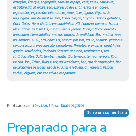
emoções
,
Energia
,
engraçado
,
escolas
,
espaço
,
está
,
estou
,
estrutura
,
estrutura frasal
,
expressão
,
expressão de sentimentos e emoções
,
expressões
,
expressões idiomáticas
,
fazer
,
ficar
,
figuras
,
Figuras de
linguagem
,
Filhote
,
finaliza
,
fora
,
frasal
,
função
,
função sintática
,
gatinhos
,
Gato
,
Gatos
,
Hera
,
história em quadrinhos
,
HQ
,
humana
,
humano
,
humor
,
idiomáticas
,
indefinidos
,
intermináveis
,
jornais
,
licença
,
licenciamento
,
linguagem
,
Livro didático
,
marcas
,
marcas de oralidade
,
Mas
,
melhor
,
meu
,
no
,
nominal
,
O
,
Oi
,
oralidade
,
Os
,
parece
,
passiva
,
Paulo
,
pedindo
,
pessoais
,
por
,
posso
,
pra
,
preocupação
,
produtoras
,
Projetos
,
pronomes
,
quadrinhos
,
quadro
,
reticências
,
Rodeado
,
Sempre
,
sentado
,
sentimentos
,
seu
,
sintática
,
sites
,
Sofá
,
também
,
tanta
,
tão
,
tempos
,
tempos verbais
,
Tira
,
tirinha
,
Toni
,
Triste
,
Tudo
,
tutor
,
universidades
,
Uso
,
uso de conjunções
,
Uso
de pronomes pessoais
,
uso de vírgulas e reticências
,
Vanessa
,
verbais
,
verbal
,
vírgulas
,
voz
,
voz ativa e voz passiva
Publicado em
15/01/2014
por
blueeosgatos
—
Deixe um comentário
Preparado para a