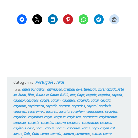
para
a
caçada?
–
Blue
e
os
Gatos
Categorias:
Português
,
Tiras
#6
Tags:
amor por gatos.
,
animação
,
animais de estimação
,
aprendizado
,
Arte
,
as
,
Autor
,
Blue
,
Blue e os Gatos
,
BNCC
,
boa
,
Caça
,
caçada
,
caçadas
,
caçado
,
caçador
,
caçados
,
caçais
,
caçam
,
caçamos
,
caçando
,
caçar
,
caçara
,
caçaram
,
caçáramos
,
caçarão
,
caçaras
,
caçardes
,
caçarei
,
caçáreis
,
caçarem
,
caçaremos
,
caçares
,
caçaria
,
caçariam
,
caçaríamos
,
caçarias
,
caçaríeis
,
caçarmos
,
caças
,
caçasse
,
caçásseis
,
caçassem
,
caçássemos
,
caçasses
,
caçaste
,
caçastes
,
caçava
,
caçavam
,
caçávamos
,
caçavas
,
caçáveis
,
cace
,
cacei
,
caceis
,
cacem
,
cacemos
,
caces
,
caço
,
caçou
,
cat
lovers
,
Cats
,
Colo
,
coma
,
comais
,
comam
,
comamos
,
comas
,
come
,