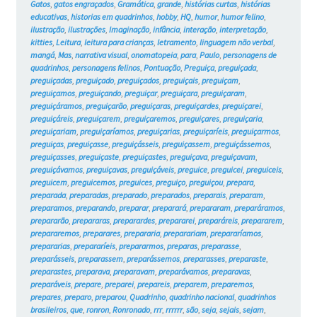
Gatos
,
gatos engraçados
,
Gramática
,
grande
,
histórias curtas
,
histórias
educativas
,
historias em quadrinhos
,
hobby
,
HQ
,
humor
,
humor felino
,
ilustração
,
ilustrações
,
Imaginação
,
infância
,
interação
,
interpretação
,
kitties
,
Leitura
,
leitura para crianças
,
letramento
,
linguagem não verbal
,
mangá
,
Mas
,
narrativa visual
,
onomatopeia
,
para
,
Paulo
,
personagens de
quadrinhos
,
personagens felinos
,
Pontuação
,
Preguiça
,
preguiçada
,
preguiçadas
,
preguiçado
,
preguiçados
,
preguiçais
,
preguiçam
,
preguiçamos
,
preguiçando
,
preguiçar
,
preguiçara
,
preguiçaram
,
preguiçáramos
,
preguiçarão
,
preguiçaras
,
preguiçardes
,
preguiçarei
,
preguiçáreis
,
preguiçarem
,
preguiçaremos
,
preguiçares
,
preguiçaria
,
preguiçariam
,
preguiçaríamos
,
preguiçarias
,
preguiçaríeis
,
preguiçarmos
,
preguiças
,
preguiçasse
,
preguiçásseis
,
preguiçassem
,
preguiçássemos
,
preguiçasses
,
preguiçaste
,
preguiçastes
,
preguiçava
,
preguiçavam
,
preguiçávamos
,
preguiçavas
,
preguiçáveis
,
preguice
,
preguicei
,
preguiceis
,
preguicem
,
preguicemos
,
preguices
,
preguiço
,
preguiçou
,
prepara
,
preparada
,
preparadas
,
preparado
,
preparados
,
preparais
,
preparam
,
preparamos
,
preparando
,
preparar
,
preparará
,
prepararam
,
preparáramos
,
prepararão
,
prepararas
,
preparardes
,
prepararei
,
preparáreis
,
prepararem
,
prepararemos
,
preparares
,
prepararia
,
preparariam
,
prepararíamos
,
prepararias
,
prepararíeis
,
prepararmos
,
preparas
,
preparasse
,
preparásseis
,
preparassem
,
preparássemos
,
preparasses
,
preparaste
,
preparastes
,
preparava
,
preparavam
,
preparávamos
,
preparavas
,
preparáveis
,
prepare
,
preparei
,
prepareis
,
preparem
,
preparemos
,
prepares
,
preparo
,
preparou
,
Quadrinho
,
quadrinho nacional
,
quadrinhos
brasileiros
,
que
,
ronron
,
Ronronado
,
rrr
,
rrrrrr
,
são
,
seja
,
sejais
,
sejam
,