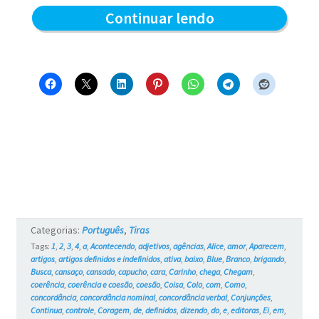
Blue
Continuar lendo
e
os
Gatos
#720
–
Tanta
coisa
acontecendo
Categorias:
Português
,
Tiras
Tags:
1
,
2
,
3
,
4
,
a
,
Acontecendo
,
adjetivos
,
agências
,
Alice
,
amor
,
Aparecem
,
artigos
,
artigos definidos e indefinidos
,
ativa
,
baixo
,
Blue
,
Branco
,
brigando
,
Busca
,
cansaço
,
cansado
,
capucho
,
cara
,
Carinho
,
chega
,
Chegam
,
coerência
,
coerência e coesão
,
coesão
,
Coisa
,
Colo
,
com
,
Como
,
concordância
,
concordância nominal
,
concordância verbal
,
Conjunções
,
Continua
,
controle
,
Coragem
,
de
,
definidos
,
dizendo
,
do
,
e
,
editoras
,
Ei
,
em
,