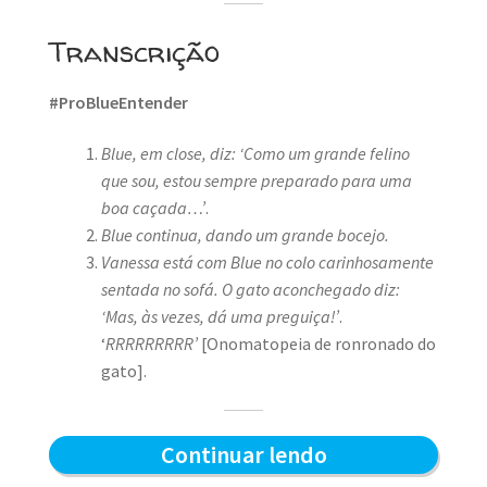
Transcrição
#ProBlueEntender
Blue, em close, diz: ‘Como um grande felino
que sou, estou sempre preparado para uma
boa caçada…’
.
Blue continua, dando um grande bocejo.
Vanessa está com Blue no colo carinhosamente
sentada no sofá. O gato aconchegado diz:
‘Mas, às vezes, dá uma preguiça!’
.
‘
RRRRRRRRR’
[Onomatopeia de ronronado do
gato].
Preparado
Continuar lendo