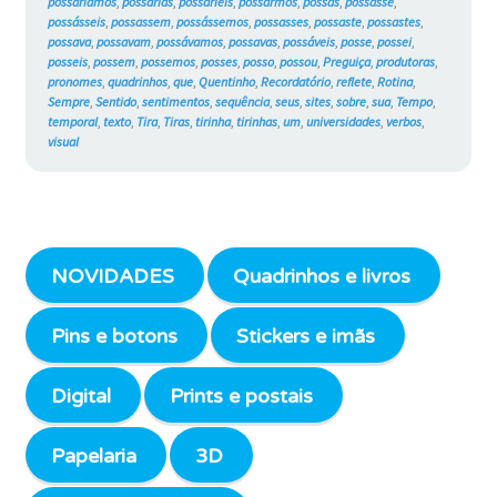
possaríamos
,
possarias
,
possaríeis
,
possarmos
,
possas
,
possasse
,
possásseis
,
possassem
,
possássemos
,
possasses
,
possaste
,
possastes
,
possava
,
possavam
,
possávamos
,
possavas
,
possáveis
,
posse
,
possei
,
posseis
,
possem
,
possemos
,
posses
,
posso
,
possou
,
Preguiça
,
produtoras
,
pronomes
,
quadrinhos
,
que
,
Quentinho
,
Recordatório
,
reflete
,
Rotina
,
Sempre
,
Sentido
,
sentimentos
,
sequência
,
seus
,
sites
,
sobre
,
sua
,
Tempo
,
temporal
,
texto
,
Tira
,
Tiras
,
tirinha
,
tirinhas
,
um
,
universidades
,
verbos
,
visual
NOVIDADES
Quadrinhos e livros
Pins e botons
Stickers e imãs
Digital
Prints e postais
Papelaria
3D