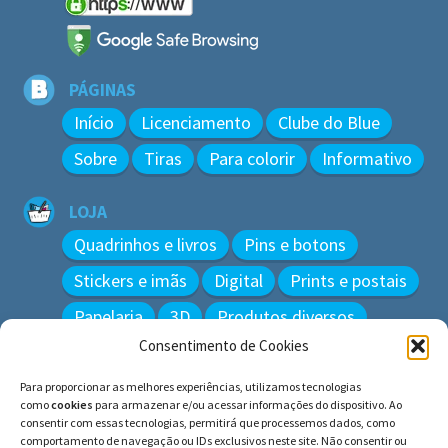
PÁGINAS
Início
Licenciamento
Clube do Blue
Sobre
Tiras
Para colorir
Informativo
LOJA
Quadrinhos e livros
Pins e botons
Stickers e imãs
Digital
Prints e postais
Papelaria
3D
Produtos diversos
Consentimento de Cookies
BUSCAR
Para proporcionar as melhores experiências, utilizamos tecnologias
Pesquisar
como
cookies
para armazenar e/ou acessar informações do dispositivo. Ao
por:
consentir com essas tecnologias, permitirá que processemos dados, como
comportamento de navegação ou IDs exclusivos neste site. Não consentir ou