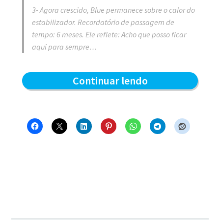
3- Agora crescido, Blue permanece sobre o calor do
estabilizador. Recordatório de passagem de
tempo: 6 meses. Ele reflete: Acho que posso ficar
aqui para sempre…
Crescendo
Continuar lendo
e
aquecendo
–
Blue
e
os
Gatos
#1