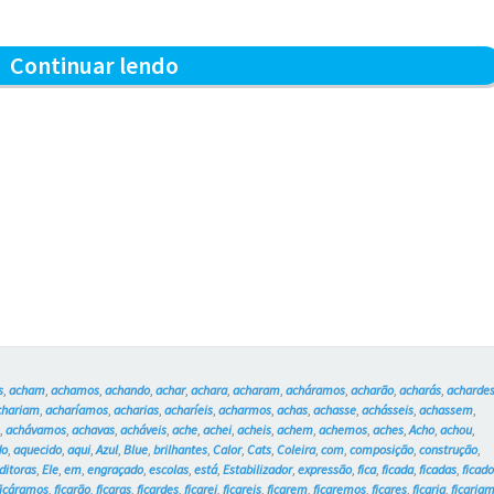
Crescendo
Continuar lendo
e
aquecendo
–
Blue
e
os
Gatos
#1
s
,
acham
,
achamos
,
achando
,
achar
,
achara
,
acharam
,
acháramos
,
acharão
,
acharás
,
acharde
chariam
,
acharíamos
,
acharias
,
acharíeis
,
acharmos
,
achas
,
achasse
,
achásseis
,
achassem
,
m
,
achávamos
,
achavas
,
acháveis
,
ache
,
achei
,
acheis
,
achem
,
achemos
,
aches
,
Acho
,
achou
,
do
,
aquecido
,
aqui
,
Azul
,
Blue
,
brilhantes
,
Calor
,
Cats
,
Coleira
,
com
,
composição
,
construção
,
ditoras
,
Ele
,
em
,
engraçado
,
escolas
,
está
,
Estabilizador
,
expressão
,
fica
,
ficada
,
ficadas
,
ficad
ficáramos
,
ficarão
,
ficaras
,
ficardes
,
ficarei
,
ficareis
,
ficarem
,
ficaremos
,
ficares
,
ficaria
,
ficaria