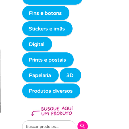
Pins e botons
Stickers e imãs
Digital
Prints e postais
Papelaria
3D
Produtos diversos
Search Button
Search
for: