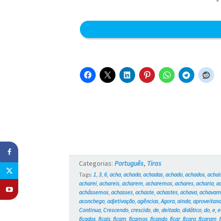
Categorias:
Português
,
Tiras
Tags:
1
,
3
,
6
,
acha
,
achada
,
achadas
,
achado
,
achados
,
achai
acharei
,
achareis
,
acharem
,
acharemos
,
achares
,
acharia
,
a
achássemos
,
achasses
,
achaste
,
achastes
,
achava
,
achava
aconchego
,
adjetivação
,
agências
,
Agora
,
ainda
,
aproveitan
Continua
,
Crescendo
,
crescido
,
de
,
deitado
,
didático
,
do
,
e
,
e
ficados
,
ficais
,
ficam
,
ficamos
,
ficando
,
ficar
,
ficara
,
ficaram
,