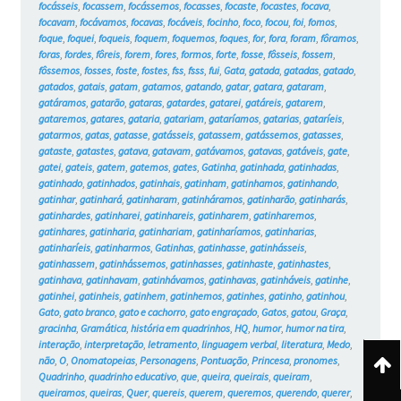
focásseis
,
focassem
,
focássemos
,
focasses
,
focaste
,
focastes
,
focava
,
focavam
,
focávamos
,
focavas
,
focáveis
,
focinho
,
foco
,
focou
,
foi
,
fomos
,
foque
,
foquei
,
foqueis
,
foquem
,
foquemos
,
foques
,
for
,
fora
,
foram
,
fôramos
,
foras
,
fordes
,
fôreis
,
forem
,
fores
,
formos
,
forte
,
fosse
,
fôsseis
,
fossem
,
fôssemos
,
fosses
,
foste
,
fostes
,
fss
,
fsss
,
fui
,
Gata
,
gatada
,
gatadas
,
gatado
,
gatados
,
gatais
,
gatam
,
gatamos
,
gatando
,
gatar
,
gatara
,
gataram
,
gatáramos
,
gatarão
,
gataras
,
gatardes
,
gatarei
,
gatáreis
,
gatarem
,
gataremos
,
gatares
,
gataria
,
gatariam
,
gataríamos
,
gatarias
,
gataríeis
,
gatarmos
,
gatas
,
gatasse
,
gatásseis
,
gatassem
,
gatássemos
,
gatasses
,
gataste
,
gatastes
,
gatava
,
gatavam
,
gatávamos
,
gatavas
,
gatáveis
,
gate
,
gatei
,
gateis
,
gatem
,
gatemos
,
gates
,
Gatinha
,
gatinhada
,
gatinhadas
,
gatinhado
,
gatinhados
,
gatinhais
,
gatinham
,
gatinhamos
,
gatinhando
,
gatinhar
,
gatinhará
,
gatinharam
,
gatinháramos
,
gatinharão
,
gatinharás
,
gatinhardes
,
gatinharei
,
gatinhareis
,
gatinharem
,
gatinharemos
,
gatinhares
,
gatinharia
,
gatinhariam
,
gatinharíamos
,
gatinharias
,
gatinharíeis
,
gatinharmos
,
Gatinhas
,
gatinhasse
,
gatinhásseis
,
gatinhassem
,
gatinhássemos
,
gatinhasses
,
gatinhaste
,
gatinhastes
,
gatinhava
,
gatinhavam
,
gatinhávamos
,
gatinhavas
,
gatinháveis
,
gatinhe
,
gatinhei
,
gatinheis
,
gatinhem
,
gatinhemos
,
gatinhes
,
gatinho
,
gatinhou
,
Gato
,
gato branco
,
gato e cachorro
,
gato engraçado
,
Gatos
,
gatou
,
Graça
,
gracinha
,
Gramática
,
história em quadrinhos
,
HQ
,
humor
,
humor na tira
,
interação
,
interpretação
,
letramento
,
linguagem verbal
,
literatura
,
Medo
,
não
,
O
,
Onomatopeias
,
Personagens
,
Pontuação
,
Princesa
,
pronomes
,
Quadrinho
,
quadrinho educativo
,
que
,
queira
,
queirais
,
queiram
,
queiramos
,
queiras
,
Quer
,
quereis
,
querem
,
queremos
,
querendo
,
querer
,