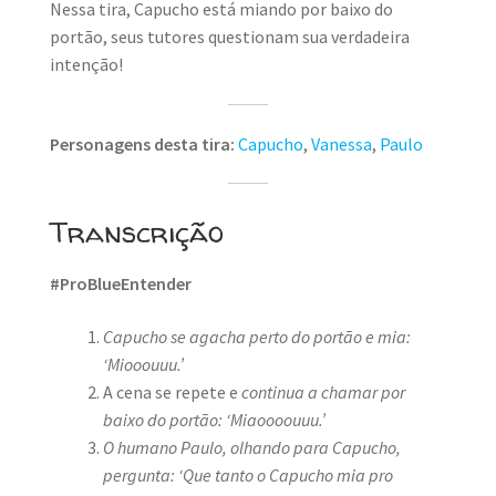
Nessa tira, Capucho está miando por baixo do
portão, seus tutores questionam sua verdadeira
intenção!
Personagens desta tira:
Capucho
,
Vanessa
,
Paulo
Transcrição
#ProBlueEntender
Capucho se agacha perto do portão e mia:
‘Miooouuu.’
A cena se repete e
continua a chamar por
baixo do portão: ‘Miaoooouuu.’
O humano Paulo, olhando para Capucho,
pergunta: ‘Que tanto o Capucho mia pro