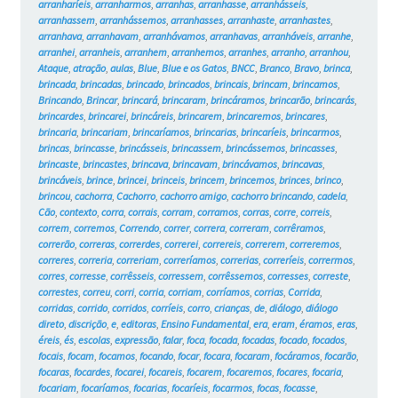
arranharíeis
,
arranharmos
,
arranhas
,
arranhasse
,
arranhásseis
,
arranhassem
,
arranhássemos
,
arranhasses
,
arranhaste
,
arranhastes
,
arranhava
,
arranhavam
,
arranhávamos
,
arranhavas
,
arranháveis
,
arranhe
,
arranhei
,
arranheis
,
arranhem
,
arranhemos
,
arranhes
,
arranho
,
arranhou
,
Ataque
,
atração
,
aulas
,
Blue
,
Blue e os Gatos
,
BNCC
,
Branco
,
Bravo
,
brinca
,
brincada
,
brincadas
,
brincado
,
brincados
,
brincais
,
brincam
,
brincamos
,
Brincando
,
Brincar
,
brincará
,
brincaram
,
brincáramos
,
brincarão
,
brincarás
,
brincardes
,
brincarei
,
brincáreis
,
brincarem
,
brincaremos
,
brincares
,
brincaria
,
brincariam
,
brincaríamos
,
brincarias
,
brincaríeis
,
brincarmos
,
brincas
,
brincasse
,
brincásseis
,
brincassem
,
brincássemos
,
brincasses
,
brincaste
,
brincastes
,
brincava
,
brincavam
,
brincávamos
,
brincavas
,
brincáveis
,
brince
,
brincei
,
brinceis
,
brincem
,
brincemos
,
brinces
,
brinco
,
brincou
,
cachorra
,
Cachorro
,
cachorro amigo
,
cachorro brincando
,
cadela
,
Cão
,
contexto
,
corra
,
corrais
,
corram
,
corramos
,
corras
,
corre
,
correis
,
correm
,
corremos
,
Correndo
,
correr
,
correra
,
correram
,
corrêramos
,
correrão
,
correras
,
correrdes
,
correrei
,
correreis
,
correrem
,
correremos
,
correres
,
correria
,
correriam
,
correríamos
,
correrias
,
correríeis
,
corrermos
,
corres
,
corresse
,
corrêsseis
,
corressem
,
corrêssemos
,
corresses
,
correste
,
correstes
,
correu
,
corri
,
corria
,
corriam
,
corríamos
,
corrias
,
Corrida
,
corridas
,
corrido
,
corridos
,
corríeis
,
corro
,
crianças
,
de
,
diálogo
,
diálogo
direto
,
discrição
,
e
,
editoras
,
Ensino Fundamental
,
era
,
eram
,
éramos
,
eras
,
éreis
,
és
,
escolas
,
expressão
,
falar
,
foca
,
focada
,
focadas
,
focado
,
focados
,
focais
,
focam
,
focamos
,
focando
,
focar
,
focara
,
focaram
,
focáramos
,
focarão
,
focaras
,
focardes
,
focarei
,
focareis
,
focarem
,
focaremos
,
focares
,
focaria
,
focariam
,
focaríamos
,
focarias
,
focaríeis
,
focarmos
,
focas
,
focasse
,