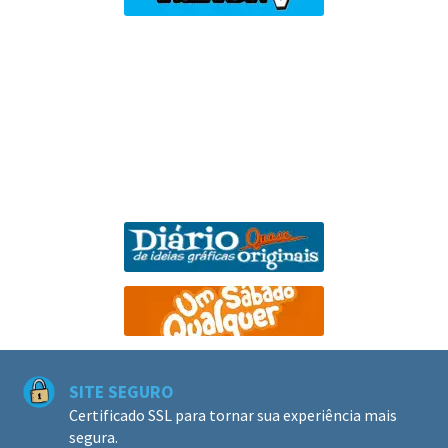
SITE SEGURO
Certificado SSL para tornar sua experiência mais
segura.