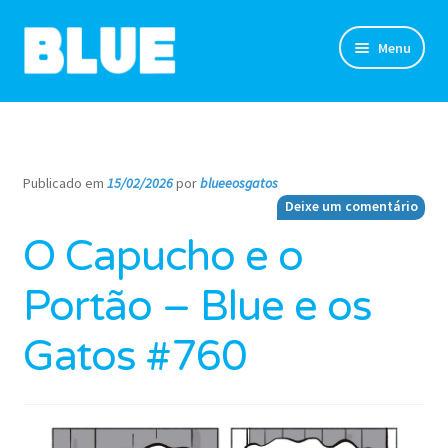
Pular
Pular
Menu
para
para
navegação
o
TIRINHAS
conteúdo
DESENHOS
Publicado em
15/02/2026
por
blueeosgatos
—
Deixe um comentário
NOVIDADES
O Capucho e o
SOBRE
Portão – Blue e os
CLUBE DO BLUE
Gatos #760
LOJA
CONTATO