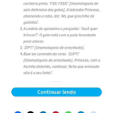
cachorro preto.
‘FSS! FSSS!’
[Onomatopeia de
som defensivo dos gatos]. A
labrador Princesa
,
abanando o rabo,
diz: ‘Ah, que gracinha de
gatinho!’
.
A cadela de aproxima e pergunta: ‘Você quer
brincar?’
. O gato está com a pata levantada
para atacar.
‘ZIPT!’ [Onomatopeia de arranhada].
Blue sai correndo da cena. ‘ZUPT!’
[Onomatopeia de arranhada].
Princesa, com o
focinho dolorido, continua: ‘Acho que amizade
não é o seu forte!’
.
Amizade
Continuar lendo
entre
cães