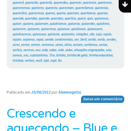
quererá
,
quererão
,
quererás
,
quererdes
,
quererei
,
querereis
,
quererem
,
quereremos
,
quereres
,
quereria
,
quereriam
,
quereríamos
,
quererias
,
quereríeis
,
querermos
,
queres
,
queria
,
queriam
,
queríamos
,
querias
,
querida
,
queridas
,
querido
,
queridos
,
queríeis
,
quero
,
quis
,
quisemos
,
quiser
,
quisera
,
quiseram
,
quiséramos
,
quiseras
,
quiserdes
,
quiséreis
,
quiserem
,
quiseres
,
quisermos
,
quisesse
,
quisésseis
,
quisessem
,
quiséssemos
,
quisesses
,
quiseste
,
quisestes
,
relações
,
são
,
seja
,
sejais
,
sejam
,
sejamos
,
sejas
,
sendo
,
sentimentos
,
ser
,
Será
,
serão
,
serás
,
serdes
,
serei
,
sereis
,
serem
,
seremos
,
seres
,
séria
,
seriam
,
seríamos
,
serias
,
seríeis
,
sermos
,
seu
,
sida
,
sidas
,
sido
,
sidos
,
situações engraçadas
,
sois
,
somos
,
sou
,
substantivos
,
Tira
,
tirinha
,
tirinha de gato
,
tirinha educativa
,
tirinhas
,
verbos
,
você
,
zipt
,
zupt. fss
Publicado em
25/08/2012
por
blueeosgatos
—
Deixe um comentário
Crescendo e
aquecendo – Blue e