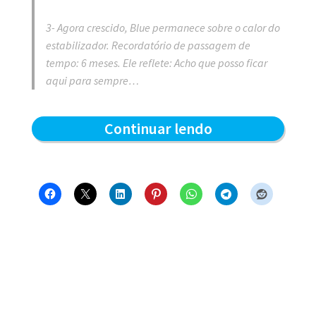
3- Agora crescido, Blue permanece sobre o calor do
estabilizador. Recordatório de passagem de
tempo: 6 meses. Ele reflete: Acho que posso ficar
aqui para sempre…
Crescendo
Continuar lendo
e
aquecendo
–
Blue
e
os
Gatos