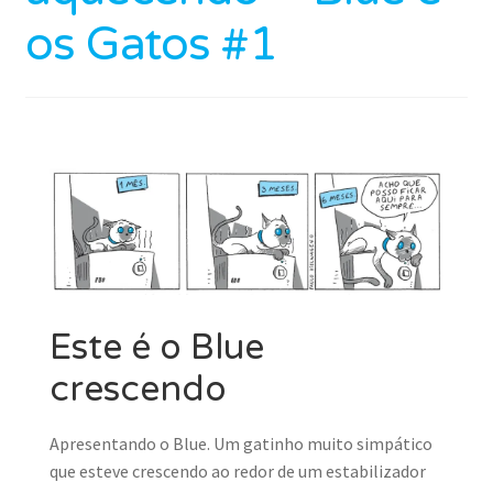
os Gatos #1
quentinho
Este é o Blue
crescendo
Apresentando o Blue. Um gatinho muito simpático
que esteve crescendo ao redor de um estabilizador