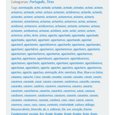
Categorias:
Português
,
Tiras
Gatos
Tags:
acentuação
,
acha
,
achada
,
achadas
,
achado
,
achados
,
achais
,
acham
,
achamos
,
achando
,
achar
,
achara
,
acharam
,
acháramos
,
acharão
,
acharás
,
#760
achardes
,
acharei
,
achareis
,
acharem
,
acharemos
,
achares
,
acharia
,
achariam
,
acharíamos
,
acharias
,
acharíeis
,
acharmos
,
achas
,
achasse
,
achásseis
,
achassem
,
achássemos
,
achasses
,
achaste
,
achastes
,
achava
,
achavam
,
achávamos
,
achavas
,
acháveis
,
ache
,
achei
,
acheis
,
achem
,
achemos
,
aches
,
Acho
,
achou
,
agacha
,
agachada
,
agachadas
,
agachado
,
agachados
,
agachais
,
agacham
,
agachamos
,
agachando
,
agachar
,
agachará
,
agacharam
,
agacháramos
,
agacharão
,
agacharas
,
agachardes
,
agacharei
,
agacháreis
,
agacharem
,
agacharemos
,
agachares
,
agacharia
,
agachariam
,
agacharíamos
,
agacharias
,
agacharíeis
,
agacharmos
,
agachas
,
agachasse
,
agachásseis
,
agachassem
,
agachássemos
,
agachasses
,
agachaste
,
agachastes
,
agachava
,
agachavam
,
agachávamos
,
agachavas
,
agacháveis
,
agache
,
agachei
,
agacheis
,
agachem
,
agachemos
,
agaches
,
agacho
,
agachou
,
animação
,
Arte
,
aventura
,
Blue
,
Blue e os Gatos
,
caaaasa
,
capucho
,
Casa
,
casada
,
casadas
,
casado
,
casados
,
casais
,
casam
,
casamos
,
casando
,
casar
,
casara
,
casaram
,
casáramos
,
casarão
,
casaras
,
casardes
,
casarei
,
casáreis
,
casarem
,
casaremos
,
casares
,
casaria
,
casariam
,
casaríamos
,
casarias
,
casaríeis
,
casarmos
,
casas
,
casasse
,
casásseis
,
casassem
,
casássemos
,
casasses
,
casaste
,
casastes
,
casava
,
casavam
,
casávamos
,
casavas
,
casáveis
,
case
,
casei
,
caseis
,
casem
,
casemos
,
cases
,
caso
,
casou
,
contexto
,
criatividade
,
cultura
,
diálogo
,
Discurso direto
,
Diversão
,
do
,
e
,
editoras
,
Ele
,
em
,
emoção
,
Ensino
Fundamental
,
escolas
,
fica
,
ficada
,
ficadas
,
ficado
,
ficados
,
ficais
,
ficam
,