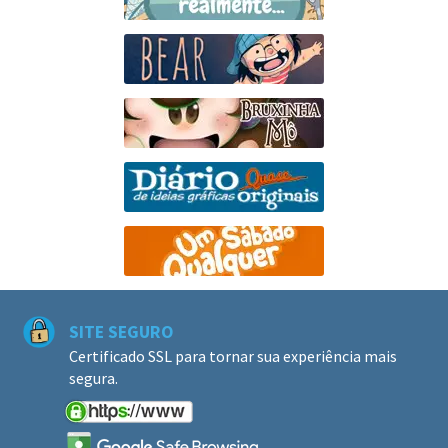
SITE SEGURO
Certificado SSL para tornar sua experiência mais
segura.