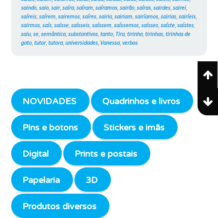
saindo
,
saio
,
sair
,
saíra
,
saíram
,
saíramos
,
sairão
,
saíras
,
sairdes
,
sairei
,
saíreis
,
saírem
,
sairemos
,
saíres
,
sairia
,
sairiam
,
sairíamos
,
sairias
,
sairíeis
,
sairmos
,
saís
,
saísse
,
saísseis
,
saíssem
,
saíssemos
,
saísses
,
saíste
,
saístes
,
saiu
,
se
,
semântica
,
substantivos
,
tanto
,
Tira
,
tirinha
,
tirinhas
,
tirinhas de
gato
,
tutor
,
tutora
,
universidades
,
Vanessa
,
verbos
NOVIDADES
Quadrinhos e livros
Pins e botons
Stickers e imãs
Digital
Prints e postais
Papelaria
3D
Produtos diversos