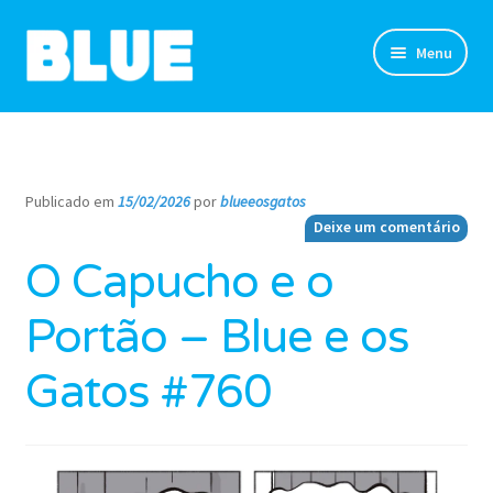
Pular
Pular
Menu
para
para
navegação
o
TIRINHAS
conteúdo
DESENHOS
Publicado em
15/02/2026
por
blueeosgatos
—
Deixe um comentário
NOVIDADES
O Capucho e o
SOBRE
Portão – Blue e os
CLUBE DO BLUE
Gatos #760
LOJA
CONTATO