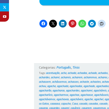
Categorias:
Português
,
Tiras
Tags:
acentuação
,
acha
,
achada
,
achadas
,
achado
,
achados
achardes
,
acharei
,
achareis
,
acharem
,
acharemos
,
achares
,
achassem
,
achássemos
,
achasses
,
achaste
,
achastes
,
achav
achou
,
agacha
,
agachada
,
agachadas
,
agachado
,
agachados
agacharão
,
agacharas
,
agachardes
,
agacharei
,
agacháreis
,
agacharíeis
,
agacharmos
,
agachas
,
agachasse
,
agachásseis
agachávamos
,
agachavas
,
agacháveis
,
agache
,
agachei
,
aga
os Gatos
,
caaaasa
,
capucho
,
Casa
,
casada
,
casadas
,
casado
,
casaras
,
casardes
,
casarei
,
casáreis
,
casarem
,
casaremos
,
c