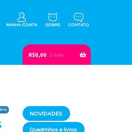
MINHA CONTA
SOBRE
CONTATO
R$
0,00
0 item
ário
NOVIDADES
s
Quadrinhos e livros