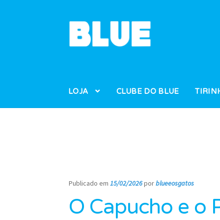
Pular
Pular
para
para
navegação
o
conteúdo
LOJA
CLUBE DO BLUE
TIRIN
Publicado em
15/02/2026
por
blueeosgatos
—
O Capucho e o P