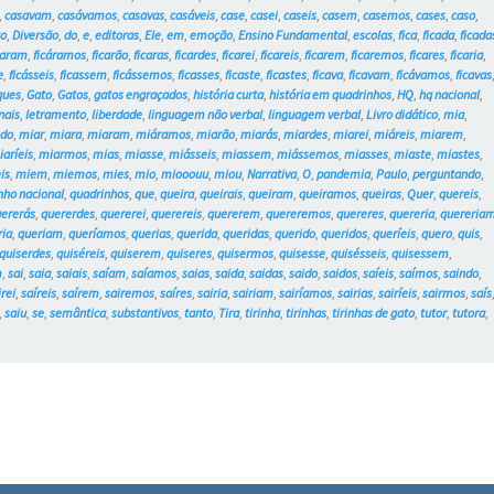
,
casavam
,
casávamos
,
casavas
,
casáveis
,
case
,
casei
,
caseis
,
casem
,
casemos
,
cases
,
caso
,
to
,
Diversão
,
do
,
e
,
editoras
,
Ele
,
em
,
emoção
,
Ensino Fundamental
,
escolas
,
fica
,
ficada
,
ficada
caram
,
ficáramos
,
ficarão
,
ficaras
,
ficardes
,
ficarei
,
ficareis
,
ficarem
,
ficaremos
,
ficares
,
ficaria
,
e
,
ficásseis
,
ficassem
,
ficássemos
,
ficasses
,
ficaste
,
ficastes
,
ficava
,
ficavam
,
ficávamos
,
ficavas
ques
,
Gato
,
Gatos
,
gatos engraçados
,
história curta
,
história em quadrinhos
,
HQ
,
hq nacional
,
nais
,
letramento
,
liberdade
,
linguagem não verbal
,
linguagem verbal
,
Livro didático
,
mia
,
do
,
miar
,
miara
,
miaram
,
miáramos
,
miarão
,
miarás
,
miardes
,
miarei
,
miáreis
,
miarem
,
iaríeis
,
miarmos
,
mias
,
miasse
,
miásseis
,
miassem
,
miássemos
,
miasses
,
miaste
,
miastes
,
is
,
miem
,
miemos
,
mies
,
mio
,
miooouu
,
miou
,
Narrativa
,
O
,
pandemia
,
Paulo
,
perguntando
,
nho nacional
,
quadrinhos
,
que
,
queira
,
queirais
,
queiram
,
queiramos
,
queiras
,
Quer
,
quereis
,
ererás
,
quererdes
,
quererei
,
querereis
,
quererem
,
quereremos
,
quereres
,
quereria
,
quereria
ria
,
queriam
,
queríamos
,
querias
,
querida
,
queridas
,
querido
,
queridos
,
queríeis
,
quero
,
quis
,
quiserdes
,
quiséreis
,
quiserem
,
quiseres
,
quisermos
,
quisesse
,
quisésseis
,
quisessem
,
m
,
sai
,
saia
,
saiais
,
saíam
,
saíamos
,
saias
,
saida
,
saidas
,
saido
,
saidos
,
saíeis
,
saímos
,
saindo
,
irei
,
saíreis
,
saírem
,
sairemos
,
saíres
,
sairia
,
sairiam
,
sairíamos
,
sairias
,
sairíeis
,
sairmos
,
saís
,
saiu
,
se
,
semântica
,
substantivos
,
tanto
,
Tira
,
tirinha
,
tirinhas
,
tirinhas de gato
,
tutor
,
tutora
,