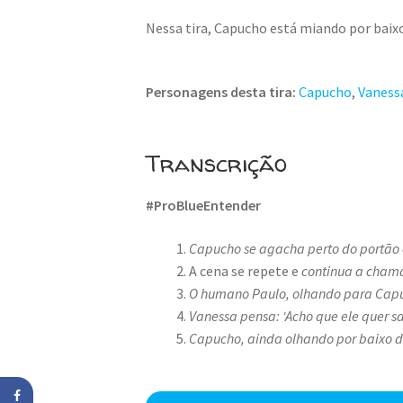
Nessa tira, Capucho está miando por baix
Personagens desta tira:
Capucho
,
Vaness
Transcrição
#ProBlueEntender
Capucho se agacha perto do portão 
A cena se repete e
continua a chama
O humano Paulo, olhando para Capuc
Vanessa pensa: ‘Acho que ele quer s
Capucho, ainda olhando por baixo d