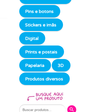
Pins e botons
Stickers e imãs
Digital
Prints e postais
Papelaria
3D
Produtos diversos
Search Button
Search
for: