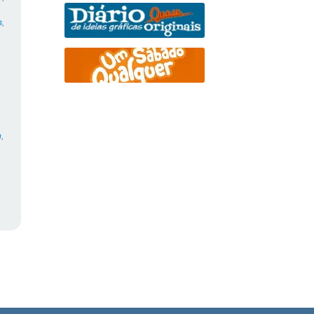
s
,
,
m
,
,