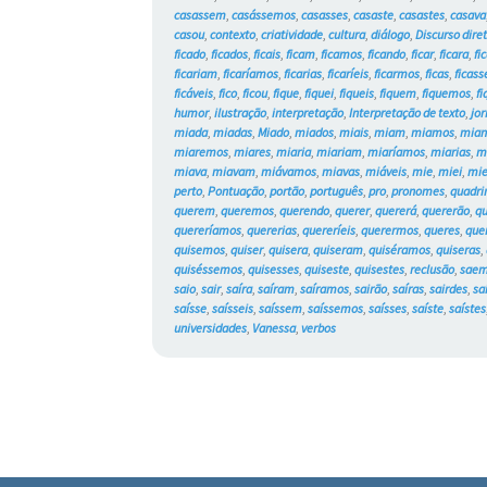
casassem
,
casássemos
,
casasses
,
casaste
,
casastes
,
casava
casou
,
contexto
,
criatividade
,
cultura
,
diálogo
,
Discurso dire
ficado
,
ficados
,
ficais
,
ficam
,
ficamos
,
ficando
,
ficar
,
ficara
,
fi
ficariam
,
ficaríamos
,
ficarias
,
ficaríeis
,
ficarmos
,
ficas
,
ficass
ficáveis
,
fico
,
ficou
,
fique
,
fiquei
,
fiqueis
,
fiquem
,
fiquemos
,
fi
humor
,
ilustração
,
interpretação
,
Interpretação de texto
,
jor
miada
,
miadas
,
Miado
,
miados
,
miais
,
miam
,
miamos
,
mian
miaremos
,
miares
,
miaria
,
miariam
,
miaríamos
,
miarias
,
m
miava
,
miavam
,
miávamos
,
miavas
,
miáveis
,
mie
,
miei
,
mie
perto
,
Pontuação
,
portão
,
português
,
pro
,
pronomes
,
quadri
querem
,
queremos
,
querendo
,
querer
,
quererá
,
quererão
,
qu
quereríamos
,
quererias
,
quereríeis
,
querermos
,
queres
,
que
quisemos
,
quiser
,
quisera
,
quiseram
,
quiséramos
,
quiseras
,
quiséssemos
,
quisesses
,
quiseste
,
quisestes
,
reclusão
,
sae
saio
,
sair
,
saíra
,
saíram
,
saíramos
,
sairão
,
saíras
,
sairdes
,
sa
saísse
,
saísseis
,
saíssem
,
saíssemos
,
saísses
,
saíste
,
saístes
universidades
,
Vanessa
,
verbos