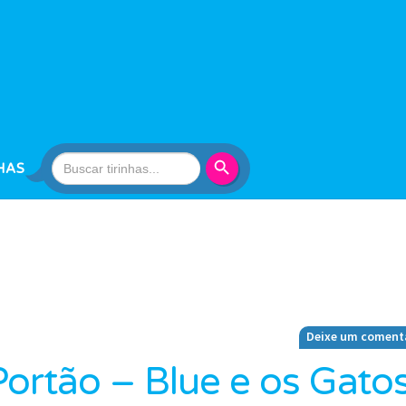
Search Button
Search
HAS
for:
Deixe um coment
ortão – Blue e os Gato