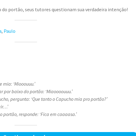
o do portão, seus tutores questionam sua verdadeira intenção!
a
,
Paulo
e mia: ‘Miooouuu.’
r por baixo do portão: ‘Miaoooouuu.’
ho, pergunta: ‘Que tanto o Capucho mia pro portão?’
air…’
o portão, responde: ‘Fica em caaaasa.’