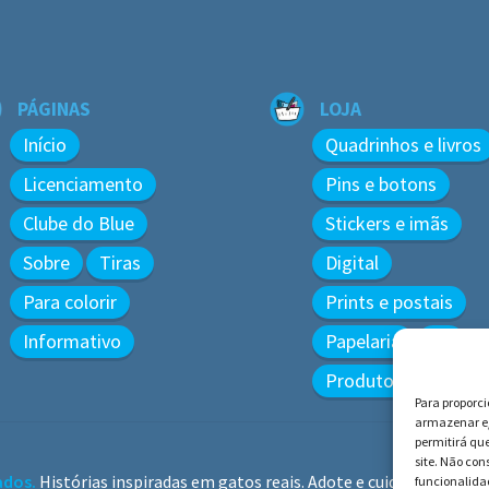
PÁGINAS
LOJA
Início
Quadrinhos e livros
Licenciamento
Pins e botons
Clube do Blue
Stickers e imãs
Sobre
Tiras
Digital
Para colorir
Prints e postais
Informativo
Papelaria
3D
Produtos diversos
Para proporc
armazenar e/
permitirá qu
site. Não co
ados.
Histórias inspiradas em gatos reais. Adote e cuide dos gatos!
funcionalidad