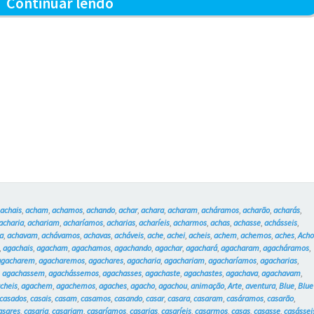
O
Continuar lendo
Capucho
e
o
Portão
–
Blue
e
os
,
achais
,
acham
,
achamos
,
achando
,
achar
,
achara
,
acharam
,
acháramos
,
acharão
,
acharás
,
Gatos
acharia
,
achariam
,
acharíamos
,
acharias
,
acharíeis
,
acharmos
,
achas
,
achasse
,
achásseis
,
a
,
achavam
,
achávamos
,
achavas
,
acháveis
,
ache
,
achei
,
acheis
,
achem
,
achemos
,
aches
,
Ach
#760
,
agachais
,
agacham
,
agachamos
,
agachando
,
agachar
,
agachará
,
agacharam
,
agacháramos
,
agacharem
,
agacharemos
,
agachares
,
agacharia
,
agachariam
,
agacharíamos
,
agacharias
,
,
agachassem
,
agachássemos
,
agachasses
,
agachaste
,
agachastes
,
agachava
,
agachavam
,
cheis
,
agachem
,
agachemos
,
agaches
,
agacho
,
agachou
,
animação
,
Arte
,
aventura
,
Blue
,
Blue
casados
,
casais
,
casam
,
casamos
,
casando
,
casar
,
casara
,
casaram
,
casáramos
,
casarão
,
asares
,
casaria
,
casariam
,
casaríamos
,
casarias
,
casaríeis
,
casarmos
,
casas
,
casasse
,
casássei