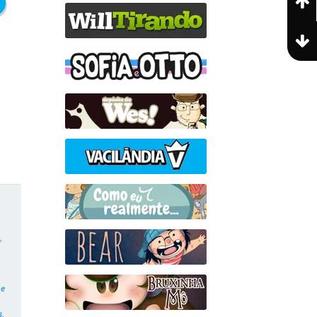
o
,
 e
s
,