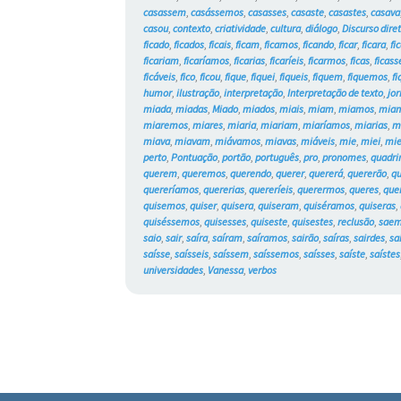
casassem
,
casássemos
,
casasses
,
casaste
,
casastes
,
casava
casou
,
contexto
,
criatividade
,
cultura
,
diálogo
,
Discurso dire
ficado
,
ficados
,
ficais
,
ficam
,
ficamos
,
ficando
,
ficar
,
ficara
,
fi
ficariam
,
ficaríamos
,
ficarias
,
ficaríeis
,
ficarmos
,
ficas
,
ficass
ficáveis
,
fico
,
ficou
,
fique
,
fiquei
,
fiqueis
,
fiquem
,
fiquemos
,
fi
humor
,
ilustração
,
interpretação
,
Interpretação de texto
,
jor
miada
,
miadas
,
Miado
,
miados
,
miais
,
miam
,
miamos
,
mian
miaremos
,
miares
,
miaria
,
miariam
,
miaríamos
,
miarias
,
m
miava
,
miavam
,
miávamos
,
miavas
,
miáveis
,
mie
,
miei
,
mie
perto
,
Pontuação
,
portão
,
português
,
pro
,
pronomes
,
quadri
querem
,
queremos
,
querendo
,
querer
,
quererá
,
quererão
,
qu
quereríamos
,
quererias
,
quereríeis
,
querermos
,
queres
,
que
quisemos
,
quiser
,
quisera
,
quiseram
,
quiséramos
,
quiseras
,
quiséssemos
,
quisesses
,
quiseste
,
quisestes
,
reclusão
,
sae
saio
,
sair
,
saíra
,
saíram
,
saíramos
,
sairão
,
saíras
,
sairdes
,
sa
saísse
,
saísseis
,
saíssem
,
saíssemos
,
saísses
,
saíste
,
saístes
universidades
,
Vanessa
,
verbos