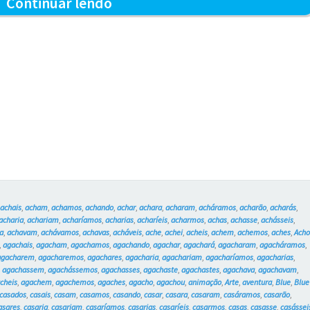
O
Continuar lendo
Capucho
e
o
Portão
–
Blue
e
os
,
achais
,
acham
,
achamos
,
achando
,
achar
,
achara
,
acharam
,
acháramos
,
acharão
,
acharás
,
Gatos
acharia
,
achariam
,
acharíamos
,
acharias
,
acharíeis
,
acharmos
,
achas
,
achasse
,
achásseis
,
a
,
achavam
,
achávamos
,
achavas
,
acháveis
,
ache
,
achei
,
acheis
,
achem
,
achemos
,
aches
,
Ach
#760
,
agachais
,
agacham
,
agachamos
,
agachando
,
agachar
,
agachará
,
agacharam
,
agacháramos
,
agacharem
,
agacharemos
,
agachares
,
agacharia
,
agachariam
,
agacharíamos
,
agacharias
,
,
agachassem
,
agachássemos
,
agachasses
,
agachaste
,
agachastes
,
agachava
,
agachavam
,
cheis
,
agachem
,
agachemos
,
agaches
,
agacho
,
agachou
,
animação
,
Arte
,
aventura
,
Blue
,
Blue
casados
,
casais
,
casam
,
casamos
,
casando
,
casar
,
casara
,
casaram
,
casáramos
,
casarão
,
asares
,
casaria
,
casariam
,
casaríamos
,
casarias
,
casaríeis
,
casarmos
,
casas
,
casasse
,
casássei