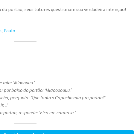
o do portão, seus tutores questionam sua verdadeira intenção!
a
,
Paulo
e mia: ‘Miooouuu.’
r por baixo do portão: ‘Miaoooouuu.’
ho, pergunta: ‘Que tanto o Capucho mia pro portão?’
air…’
o portão, responde: ‘Fica em caaaasa.’