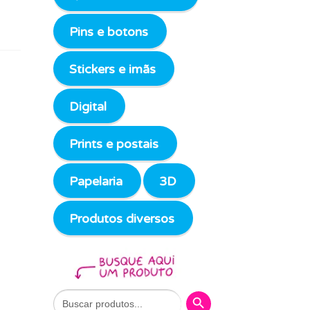
Pins e botons
Stickers e imãs
Digital
Prints e postais
Papelaria
3D
Produtos diversos
Search Button
Search
for: