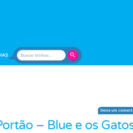
Search Button
Search
HAS
for:
Deixe um coment
ortão – Blue e os Gato