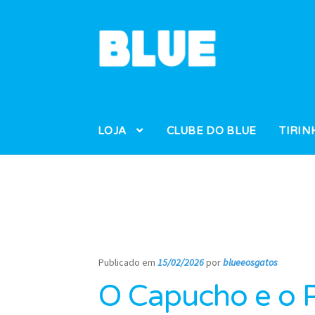
Pular
Pular
para
para
navegação
o
conteúdo
LOJA
CLUBE DO BLUE
TIRIN
Publicado em
15/02/2026
por
blueeosgatos
—
O Capucho e o P