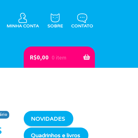
MINHA CONTA
SOBRE
CONTATO
R$
0,00
0 item
ário
NOVIDADES
s
Quadrinhos e livros