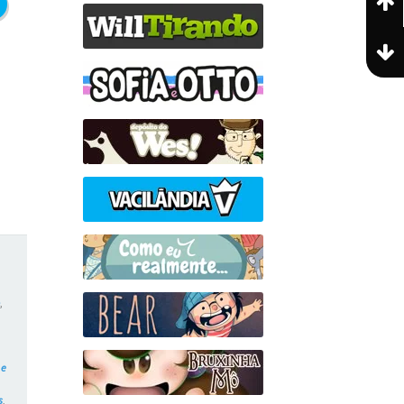
o
,
 e
s
,