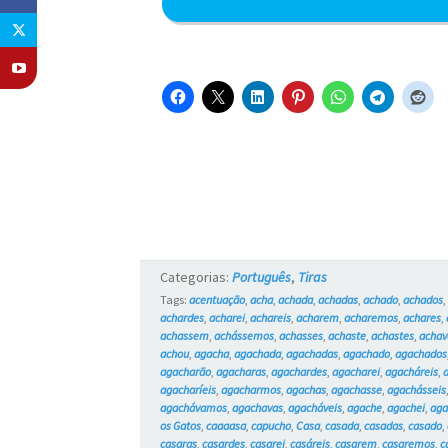
Categorias:
Português
,
Tiras
Tags:
acentuação
,
acha
,
achada
,
achadas
,
achado
,
achados
achardes
,
acharei
,
achareis
,
acharem
,
acharemos
,
achares
,
achassem
,
achássemos
,
achasses
,
achaste
,
achastes
,
achav
achou
,
agacha
,
agachada
,
agachadas
,
agachado
,
agachados
agacharão
,
agacharas
,
agachardes
,
agacharei
,
agacháreis
,
agacharíeis
,
agacharmos
,
agachas
,
agachasse
,
agachásseis
agachávamos
,
agachavas
,
agacháveis
,
agache
,
agachei
,
aga
os Gatos
,
caaaasa
,
capucho
,
Casa
,
casada
,
casadas
,
casado
,
casaras
,
casardes
,
casarei
,
casáreis
,
casarem
,
casaremos
,
c