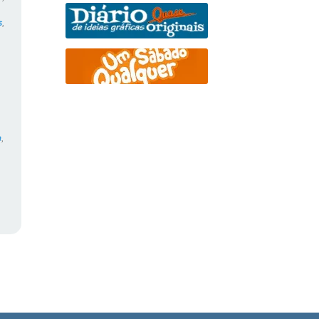
s
,
,
m
,
,