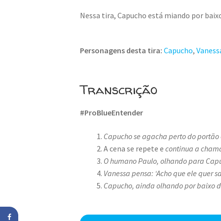
Nessa tira, Capucho está miando por baix
Personagens desta tira:
Capucho
,
Vaness
Transcrição
#ProBlueEntender
Capucho se agacha perto do portão 
A cena se repete e
continua a chama
O humano Paulo, olhando para Capuc
Vanessa pensa: ‘Acho que ele quer s
Capucho, ainda olhando por baixo d