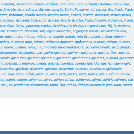
,
casavam
,
casávamos
,
casavas
,
casáveis
,
case
,
casei
,
caseis
,
casem
,
casemos
,
cases
,
caso
,
to
,
Diversão
,
do
,
e
,
editoras
,
Ele
,
em
,
emoção
,
Ensino Fundamental
,
escolas
,
fica
,
ficada
,
ficada
caram
,
ficáramos
,
ficarão
,
ficaras
,
ficardes
,
ficarei
,
ficareis
,
ficarem
,
ficaremos
,
ficares
,
ficaria
,
e
,
ficásseis
,
ficassem
,
ficássemos
,
ficasses
,
ficaste
,
ficastes
,
ficava
,
ficavam
,
ficávamos
,
ficavas
ques
,
Gato
,
Gatos
,
gatos engraçados
,
história curta
,
história em quadrinhos
,
HQ
,
hq nacional
,
nais
,
letramento
,
liberdade
,
linguagem não verbal
,
linguagem verbal
,
Livro didático
,
mia
,
do
,
miar
,
miara
,
miaram
,
miáramos
,
miarão
,
miarás
,
miardes
,
miarei
,
miáreis
,
miarem
,
iaríeis
,
miarmos
,
mias
,
miasse
,
miásseis
,
miassem
,
miássemos
,
miasses
,
miaste
,
miastes
,
is
,
miem
,
miemos
,
mies
,
mio
,
miooouu
,
miou
,
Narrativa
,
O
,
pandemia
,
Paulo
,
perguntando
,
nho nacional
,
quadrinhos
,
que
,
queira
,
queirais
,
queiram
,
queiramos
,
queiras
,
Quer
,
quereis
,
ererás
,
quererdes
,
quererei
,
querereis
,
quererem
,
quereremos
,
quereres
,
quereria
,
quereria
ria
,
queriam
,
queríamos
,
querias
,
querida
,
queridas
,
querido
,
queridos
,
queríeis
,
quero
,
quis
,
quiserdes
,
quiséreis
,
quiserem
,
quiseres
,
quisermos
,
quisesse
,
quisésseis
,
quisessem
,
m
,
sai
,
saia
,
saiais
,
saíam
,
saíamos
,
saias
,
saida
,
saidas
,
saido
,
saidos
,
saíeis
,
saímos
,
saindo
,
irei
,
saíreis
,
saírem
,
sairemos
,
saíres
,
sairia
,
sairiam
,
sairíamos
,
sairias
,
sairíeis
,
sairmos
,
saís
,
saiu
,
se
,
semântica
,
substantivos
,
tanto
,
Tira
,
tirinha
,
tirinhas
,
tirinhas de gato
,
tutor
,
tutora
,