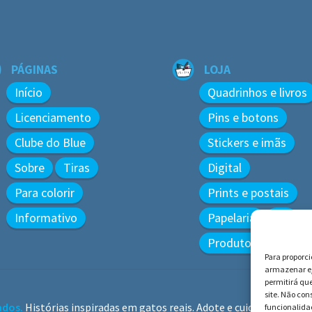
PÁGINAS
LOJA
Início
Quadrinhos e livros
Licenciamento
Pins e botons
Clube do Blue
Stickers e imãs
Sobre
Tiras
Digital
Para colorir
Prints e postais
Informativo
Papelaria
3D
Produtos diversos
Para proporc
armazenar e/
permitirá qu
site. Não co
ados.
Histórias inspiradas em gatos reais. Adote e cuide dos gatos!
funcionalidad