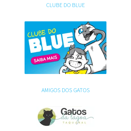
CLUBE DO BLUE
AMIGOS DOS GATOS