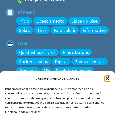
PÁGINAS
Início
Licenciamento
Clube do Blue
Sobre
Tiras
Para colorir
Informativo
LOJA
Quadrinhos e livros
Pins e botons
Stickers e imãs
Digital
Prints e postais
Papelaria
3D
Produtos diversos
Consentimento de Cookies
BUSCAR
Para proporcionar as melhores experiências, utilizamos tecnologias
Pesquisar
como
cookies
para armazenar e/ou acessar informações do dispositivo. Ao
por:
consentir com essas tecnologias, permitirá que processemos dados, como
comportamento de navegação ou IDs exclusivos neste site. Não consentir ou
retirar o consentimento pode afetar adversamente determinadas
funcionalidades e recursos.