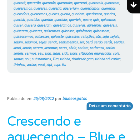
quererá
,
quererão
,
quererás
,
quererdes
,
quererei
,
querereis
,
quererem
,
quereremos
,
quereres
,
quereria
,
quereriam
,
quereríamos
,
quererias
,
quereríeis
,
querermos
,
queres
,
queria
,
queriam
,
queríamos
,
querias
,
querida
,
queridas
,
querido
,
queridos
,
queríeis
,
quero
,
quis
,
quisemos
,
quiser
,
quisera
,
quiseram
,
quiséramos
,
quiseras
,
quiserdes
,
quiséreis
,
quiserem
,
quiseres
,
quisermos
,
quisesse
,
quisésseis
,
quisessem
,
quiséssemos
,
quisesses
,
quiseste
,
quisestes
,
relações
,
são
,
seja
,
sejais
,
sejam
,
sejamos
,
sejas
,
sendo
,
sentimentos
,
ser
,
Será
,
serão
,
serás
,
serdes
,
serei
,
sereis
,
serem
,
seremos
,
seres
,
séria
,
seriam
,
seríamos
,
serias
,
seríeis
,
sermos
,
seu
,
sida
,
sidas
,
sido
,
sidos
,
situações engraçadas
,
sois
,
somos
,
sou
,
substantivos
,
Tira
,
tirinha
,
tirinha de gato
,
tirinha educativa
,
tirinhas
,
verbos
,
você
,
zipt
,
zupt. fss
Publicado em
25/08/2012
por
blueeosgatos
—
Deixe um comentário
Crescendo e
aquecendo – Blue e