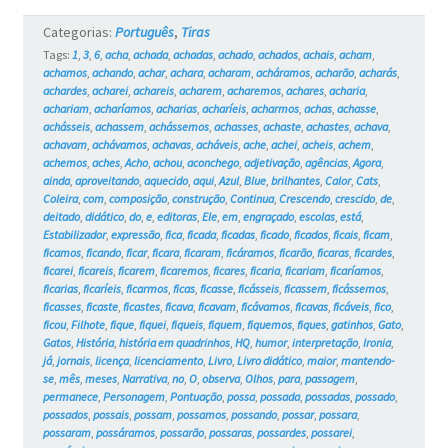
#1
Categorias:
Português
,
Tiras
Tags:
1
,
3
,
6
,
acha
,
achada
,
achadas
,
achado
,
achados
,
achais
,
acham
,
achamos
,
achando
,
achar
,
achara
,
acharam
,
acháramos
,
acharão
,
acharás
,
achardes
,
acharei
,
achareis
,
acharem
,
acharemos
,
achares
,
acharia
,
achariam
,
acharíamos
,
acharias
,
acharíeis
,
acharmos
,
achas
,
achasse
,
achásseis
,
achassem
,
achássemos
,
achasses
,
achaste
,
achastes
,
achava
,
achavam
,
achávamos
,
achavas
,
acháveis
,
ache
,
achei
,
acheis
,
achem
,
achemos
,
aches
,
Acho
,
achou
,
aconchego
,
adjetivação
,
agências
,
Agora
,
ainda
,
aproveitando
,
aquecido
,
aqui
,
Azul
,
Blue
,
brilhantes
,
Calor
,
Cats
,
Coleira
,
com
,
composição
,
construção
,
Continua
,
Crescendo
,
crescido
,
de
,
deitado
,
didático
,
do
,
e
,
editoras
,
Ele
,
em
,
engraçado
,
escolas
,
está
,
Estabilizador
,
expressão
,
fica
,
ficada
,
ficadas
,
ficado
,
ficados
,
ficais
,
ficam
,
ficamos
,
ficando
,
ficar
,
ficara
,
ficaram
,
ficáramos
,
ficarão
,
ficaras
,
ficardes
,
ficarei
,
ficareis
,
ficarem
,
ficaremos
,
ficares
,
ficaria
,
ficariam
,
ficaríamos
,
ficarias
,
ficaríeis
,
ficarmos
,
ficas
,
ficasse
,
ficásseis
,
ficassem
,
ficássemos
,
ficasses
,
ficaste
,
ficastes
,
ficava
,
ficavam
,
ficávamos
,
ficavas
,
ficáveis
,
fico
,
ficou
,
Filhote
,
fique
,
fiquei
,
fiqueis
,
fiquem
,
fiquemos
,
fiques
,
gatinhos
,
Gato
,
Gatos
,
História
,
história em quadrinhos
,
HQ
,
humor
,
interpretação
,
Ironia
,
já
,
jornais
,
licença
,
licenciamento
,
Livro
,
Livro didático
,
maior
,
mantendo-
se
,
mês
,
meses
,
Narrativa
,
no
,
O
,
observa
,
Olhos
,
para
,
passagem
,
permanece
,
Personagem
,
Pontuação
,
possa
,
possada
,
possadas
,
possado
,
possados
,
possais
,
possam
,
possamos
,
possando
,
possar
,
possara
,
possaram
,
possáramos
,
possarão
,
possaras
,
possardes
,
possarei
,