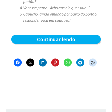
portão?’
Vanessa pensa: ‘Acho que ele quer sair…’
Capucho, ainda olhando por baixo do portão,
responde: ‘Fica em caaaasa.’
O
Continuar lendo
Capucho
e
o
Portão
–
Blue
e
os