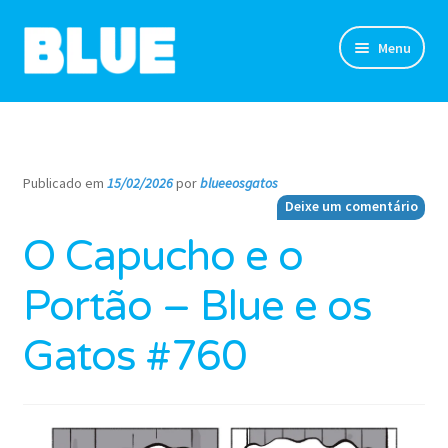
Pular
Pular
Menu
para
para
navegação
o
TIRINHAS
conteúdo
DESENHOS
Publicado em
15/02/2026
por
blueeosgatos
—
Deixe um comentário
NOVIDADES
O Capucho e o
SOBRE
Portão – Blue e os
CLUBE DO BLUE
Gatos #760
LOJA
CONTATO