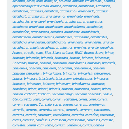
achemos
,
aches
,
Acho
,
achou
,
Ah
,
Amizade
,
amizade em animais.
,
Animais
,
aprendizado pela diversão
,
arranha
,
arranhada
,
arranhadas
,
Arranhado
,
arranhados
,
arranhais
,
arranham
,
arranhamos
,
arranhando
,
arranhar
,
arranhará
,
arranharam
,
arranháramos
,
arranharão
,
arranharás
,
arranhardes
,
arranharei
,
arranhareis
,
arranharem
,
arranharemos
,
arranhares
,
arranharia
,
arranhariam
,
arranharíamos
,
arranharias
,
arranharíeis
,
arranharmos
,
arranhas
,
arranhasse
,
arranhásseis
,
arranhassem
,
arranhássemos
,
arranhasses
,
arranhaste
,
arranhastes
,
arranhava
,
arranhavam
,
arranhávamos
,
arranhavas
,
arranháveis
,
arranhe
,
arranhei
,
arranheis
,
arranhem
,
arranhemos
,
arranhes
,
arranho
,
arranhou
,
Ataque
,
atração
,
aulas
,
Blue
,
Blue e os Gatos
,
BNCC
,
Branco
,
Bravo
,
brinca
,
brincada
,
brincadas
,
brincado
,
brincados
,
brincais
,
brincam
,
brincamos
,
Brincando
,
Brincar
,
brincará
,
brincaram
,
brincáramos
,
brincarão
,
brincarás
,
brincardes
,
brincarei
,
brincáreis
,
brincarem
,
brincaremos
,
brincares
,
brincaria
,
brincariam
,
brincaríamos
,
brincarias
,
brincaríeis
,
brincarmos
,
brincas
,
brincasse
,
brincásseis
,
brincassem
,
brincássemos
,
brincasses
,
brincaste
,
brincastes
,
brincava
,
brincavam
,
brincávamos
,
brincavas
,
brincáveis
,
brince
,
brincei
,
brinceis
,
brincem
,
brincemos
,
brinces
,
brinco
,
brincou
,
cachorra
,
Cachorro
,
cachorro amigo
,
cachorro brincando
,
cadela
,
Cão
,
contexto
,
corra
,
corrais
,
corram
,
corramos
,
corras
,
corre
,
correis
,
correm
,
corremos
,
Correndo
,
correr
,
correra
,
correram
,
corrêramos
,
correrão
,
correras
,
correrdes
,
correrei
,
correreis
,
correrem
,
correremos
,
correres
,
correria
,
correriam
,
correríamos
,
correrias
,
correríeis
,
corrermos
,
corres
,
corresse
,
corrêsseis
,
corressem
,
corrêssemos
,
corresses
,
correste
,
correstes
,
correu
,
corri
,
corria
,
corriam
,
corríamos
,
corrias
,
Corrida
,