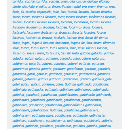
corridas
,
corrido
,
corridos
,
corríeis
,
corro
,
crianças
,
de
,
diálogo
,
diálogo
direto
,
discrição
,
e
,
editoras
,
Ensino Fundamental
,
era
,
eram
,
éramos
,
eras
,
éreis
,
és
,
escolas
,
expressão
,
falar
,
foca
,
focada
,
focadas
,
focado
,
focados
,
focais
,
focam
,
focamos
,
focando
,
focar
,
focara
,
focaram
,
focáramos
,
focarão
,
focaras
,
focardes
,
focarei
,
focareis
,
focarem
,
focaremos
,
focares
,
focaria
,
focariam
,
focaríamos
,
focarias
,
focaríeis
,
focarmos
,
focas
,
focasse
,
focásseis
,
focassem
,
focássemos
,
focasses
,
focaste
,
focastes
,
focava
,
focavam
,
focávamos
,
focavas
,
focáveis
,
focinho
,
foco
,
focou
,
foi
,
fomos
,
foque
,
foquei
,
foqueis
,
foquem
,
foquemos
,
foques
,
for
,
fora
,
foram
,
fôramos
,
foras
,
fordes
,
fôreis
,
forem
,
fores
,
formos
,
forte
,
fosse
,
fôsseis
,
fossem
,
fôssemos
,
fosses
,
foste
,
fostes
,
fss
,
fsss
,
fui
,
Gata
,
gatada
,
gatadas
,
gatado
,
gatados
,
gatais
,
gatam
,
gatamos
,
gatando
,
gatar
,
gatara
,
gataram
,
gatáramos
,
gatarão
,
gataras
,
gatardes
,
gatarei
,
gatáreis
,
gatarem
,
gataremos
,
gatares
,
gataria
,
gatariam
,
gataríamos
,
gatarias
,
gataríeis
,
gatarmos
,
gatas
,
gatasse
,
gatásseis
,
gatassem
,
gatássemos
,
gatasses
,
gataste
,
gatastes
,
gatava
,
gatavam
,
gatávamos
,
gatavas
,
gatáveis
,
gate
,
gatei
,
gateis
,
gatem
,
gatemos
,
gates
,
Gatinha
,
gatinhada
,
gatinhadas
,
gatinhado
,
gatinhados
,
gatinhais
,
gatinham
,
gatinhamos
,
gatinhando
,
gatinhar
,
gatinhará
,
gatinharam
,
gatinháramos
,
gatinharão
,
gatinharás
,
gatinhardes
,
gatinharei
,
gatinhareis
,
gatinharem
,
gatinharemos
,
gatinhares
,
gatinharia
,
gatinhariam
,
gatinharíamos
,
gatinharias
,
gatinharíeis
,
gatinharmos
,
Gatinhas
,
gatinhasse
,
gatinhásseis
,
gatinhassem
,
gatinhássemos
,
gatinhasses
,
gatinhaste
,
gatinhastes
,
gatinhava
,
gatinhavam
,
gatinhávamos
,
gatinhavas
,
gatinháveis
,
gatinhe
,
gatinhei
,
gatinheis
,
gatinhem
,
gatinhemos
,
gatinhes
,
gatinho
,
gatinhou
,