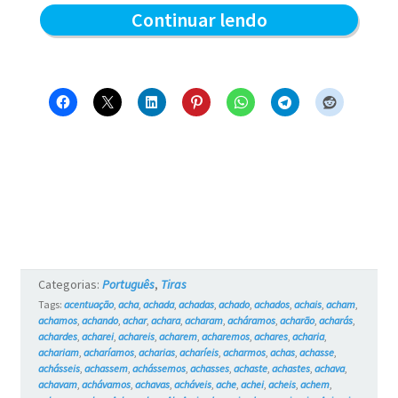
Amizade
Continuar lendo
entre
cães
e
gatos
–
Blue
e
os
Categorias:
Português
,
Tiras
Gatos
Tags:
acentuação
,
acha
,
achada
,
achadas
,
achado
,
achados
,
achais
,
acham
,
achamos
,
achando
,
achar
,
achara
,
acharam
,
acháramos
,
acharão
,
acharás
,
#8
achardes
,
acharei
,
achareis
,
acharem
,
acharemos
,
achares
,
acharia
,
achariam
,
acharíamos
,
acharias
,
acharíeis
,
acharmos
,
achas
,
achasse
,
achásseis
,
achassem
,
achássemos
,
achasses
,
achaste
,
achastes
,
achava
,
achavam
,
achávamos
,
achavas
,
acháveis
,
ache
,
achei
,
acheis
,
achem
,