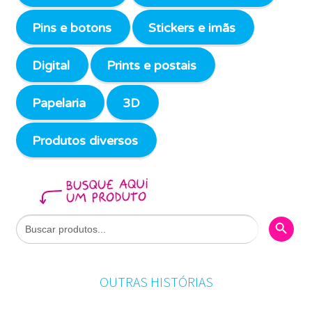
Pins e botons
Stickers e imãs
Digital
Prints e postais
Papelaria
3D
Produtos diversos
Search Butto
Search
for:
OUTRAS HISTÓRIAS