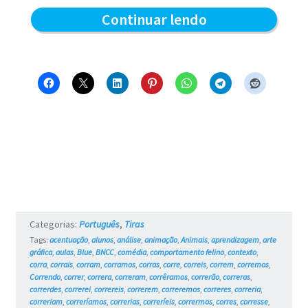
Pega
Continuar lendo
pega
–
Blue
e
os
Gatos
#15
Categorias:
Português
,
Tiras
Tags:
acentuação
,
alunos
,
análise
,
animação
,
Animais
,
aprendizagem
,
arte
gráfica
,
aulas
,
Blue
,
BNCC
,
comédia
,
comportamento felino
,
contexto
,
corra
,
corrais
,
corram
,
corramos
,
corras
,
corre
,
correis
,
correm
,
corremos
,
Correndo
,
correr
,
correra
,
correram
,
corrêramos
,
correrão
,
correras
,
correrdes
,
correrei
,
correreis
,
correrem
,
correremos
,
correres
,
correria
,
correriam
,
correríamos
,
correrias
,
correríeis
,
corrermos
,
corres
,
corresse
,