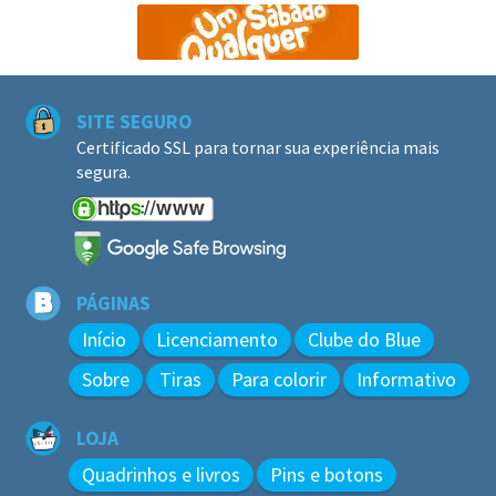
SITE SEGURO
Certificado SSL para tornar sua experiência mais
segura.
PÁGINAS
Início
Licenciamento
Clube do Blue
Sobre
Tiras
Para colorir
Informativo
LOJA
Quadrinhos e livros
Pins e botons