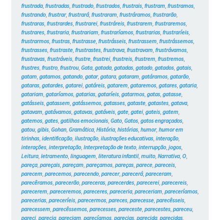
frustrada
,
frustradas
,
frustrado
,
frustrados
,
frustrais
,
frustram
,
frustramos
,
frustrando
,
frustrar
,
frustrará
,
frustraram
,
frustráramos
,
frustrarão
,
frustraras
,
frustrardes
,
frustrarei
,
frustráreis
,
frustrarem
,
frustraremos
,
frustrares
,
frustraria
,
frustrariam
,
frustraríamos
,
frustrarias
,
frustraríeis
,
frustrarmos
,
frustras
,
frustrasse
,
frustrásseis
,
frustrassem
,
frustrássemos
,
frustrasses
,
frustraste
,
frustrastes
,
frustrava
,
frustravam
,
frustrávamos
,
frustravas
,
frustráveis
,
frustre
,
frustrei
,
frustreis
,
frustrem
,
frustremos
,
frustres
,
frustro
,
frustrou
,
Gata
,
gatada
,
gatadas
,
gatado
,
gatados
,
gatais
,
gatam
,
gatamos
,
gatando
,
gatar
,
gatara
,
gataram
,
gatáramos
,
gatarão
,
gataras
,
gatardes
,
gatarei
,
gatáreis
,
gatarem
,
gataremos
,
gatares
,
gataria
,
gatariam
,
gataríamos
,
gatarias
,
gataríeis
,
gatarmos
,
gatas
,
gatasse
,
gatásseis
,
gatassem
,
gatássemos
,
gatasses
,
gataste
,
gatastes
,
gatava
,
gatavam
,
gatávamos
,
gatavas
,
gatáveis
,
gate
,
gatei
,
gateis
,
gatem
,
gatemos
,
gates
,
gatilhos emocionais
,
Gato
,
Gatos
,
gatos engraçados
,
gatou
,
gibis
,
Gohan
,
Gramática
,
História
,
histórias
,
humor
,
humor em
tirinhas
,
identificação
,
ilustração
,
ilustrações educativas
,
interação
,
interações
,
interpretação
,
Interpretação de texto
,
interrupção
,
jogos
,
Leitura
,
letramento
,
linguagem
,
literatura infantil
,
muito
,
Narrativa
,
O
,
pareça
,
pareçais
,
pareçam
,
pareçamos
,
pareças
,
parece
,
pareceis
,
parecem
,
parecemos
,
parecendo
,
parecer
,
parecerá
,
pareceram
,
parecêramos
,
parecerão
,
pareceras
,
parecerdes
,
parecerei
,
parecereis
,
parecerem
,
pareceremos
,
pareceres
,
pareceria
,
pareceriam
,
pareceríamos
,
parecerias
,
pareceríeis
,
parecermos
,
pareces
,
parecesse
,
parecêsseis
,
parecessem
,
parecêssemos
,
parecesses
,
pareceste
,
parecestes
,
pareceu
,
pareci
,
parecia
,
pareciam
,
parecíamos
,
parecias
,
parecida
,
parecidas
,