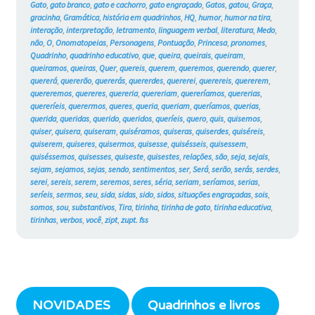
Gato
,
gato branco
,
gato e cachorro
,
gato engraçado
,
Gatos
,
gatou
,
Graça
,
gracinha
,
Gramática
,
história em quadrinhos
,
HQ
,
humor
,
humor na tira
,
interação
,
interpretação
,
letramento
,
linguagem verbal
,
literatura
,
Medo
,
não
,
O
,
Onomatopeias
,
Personagens
,
Pontuação
,
Princesa
,
pronomes
,
Quadrinho
,
quadrinho educativo
,
que
,
queira
,
queirais
,
queiram
,
queiramos
,
queiras
,
Quer
,
quereis
,
querem
,
queremos
,
querendo
,
querer
,
quererá
,
quererão
,
quererás
,
quererdes
,
quererei
,
querereis
,
quererem
,
quereremos
,
quereres
,
quereria
,
quereriam
,
quereríamos
,
quererias
,
quereríeis
,
querermos
,
queres
,
queria
,
queriam
,
queríamos
,
querias
,
querida
,
queridas
,
querido
,
queridos
,
queríeis
,
quero
,
quis
,
quisemos
,
quiser
,
quisera
,
quiseram
,
quiséramos
,
quiseras
,
quiserdes
,
quiséreis
,
quiserem
,
quiseres
,
quisermos
,
quisesse
,
quisésseis
,
quisessem
,
quiséssemos
,
quisesses
,
quiseste
,
quisestes
,
relações
,
são
,
seja
,
sejais
,
sejam
,
sejamos
,
sejas
,
sendo
,
sentimentos
,
ser
,
Será
,
serão
,
serás
,
serdes
,
serei
,
sereis
,
serem
,
seremos
,
seres
,
séria
,
seriam
,
seríamos
,
serias
,
seríeis
,
sermos
,
seu
,
sida
,
sidas
,
sido
,
sidos
,
situações engraçadas
,
sois
,
somos
,
sou
,
substantivos
,
Tira
,
tirinha
,
tirinha de gato
,
tirinha educativa
,
tirinhas
,
verbos
,
você
,
zipt
,
zupt. fss
NOVIDADES
Quadrinhos e livros