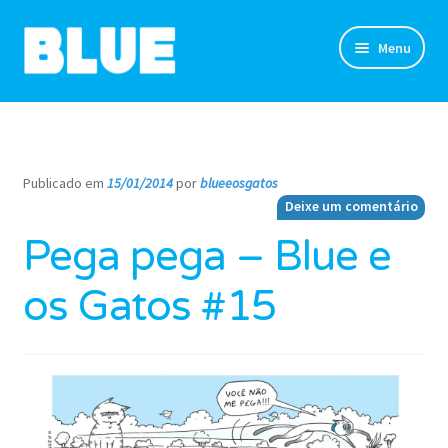
Pular
Pular
Menu
para
para
navegação
o
TIRINHAS
conteúdo
DESENHOS
Publicado em
15/01/2014
por
blueeosgatos
—
Deixe um comentário
NOVIDADES
Pega pega – Blue e
SOBRE
os Gatos #15
CLUBE DO BLUE
LOJA
CONTATO