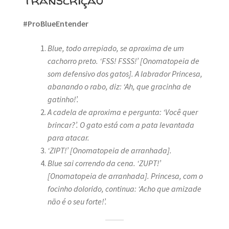
#ProBlueEntender
Blue, todo arrepiado, se aproxima de um
cachorro preto.
‘FSS! FSSS!’
[Onomatopeia de
som defensivo dos gatos]. A
labrador Princesa
,
abanando o rabo,
diz: ‘Ah, que gracinha de
gatinho!’
.
A cadela de aproxima e pergunta: ‘Você quer
brincar?’
. O gato está com a pata levantada
para atacar.
‘ZIPT!’ [Onomatopeia de arranhada].
Blue sai correndo da cena. ‘ZUPT!’
[Onomatopeia de arranhada].
Princesa, com o
focinho dolorido, continua: ‘Acho que amizade
não é o seu forte!’
.