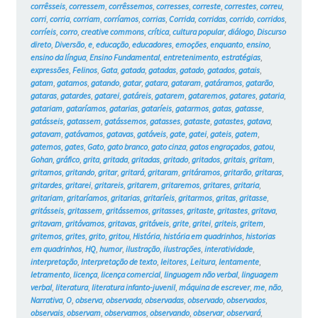
corrêsseis
,
corressem
,
corrêssemos
,
corresses
,
correste
,
correstes
,
correu
,
corri
,
corria
,
corriam
,
corríamos
,
corrias
,
Corrida
,
corridas
,
corrido
,
corridos
,
corríeis
,
corro
,
creative commons
,
crítica
,
cultura popular
,
diálogo
,
Discurso
direto
,
Diversão
,
e
,
educação
,
educadores
,
emoções
,
enquanto
,
ensino
,
ensino da língua
,
Ensino Fundamental
,
entretenimento
,
estratégias
,
expressões
,
Felinos
,
Gata
,
gatada
,
gatadas
,
gatado
,
gatados
,
gatais
,
gatam
,
gatamos
,
gatando
,
gatar
,
gatara
,
gataram
,
gatáramos
,
gatarão
,
gataras
,
gatardes
,
gatarei
,
gatáreis
,
gatarem
,
gataremos
,
gatares
,
gataria
,
gatariam
,
gataríamos
,
gatarias
,
gataríeis
,
gatarmos
,
gatas
,
gatasse
,
gatásseis
,
gatassem
,
gatássemos
,
gatasses
,
gataste
,
gatastes
,
gatava
,
gatavam
,
gatávamos
,
gatavas
,
gatáveis
,
gate
,
gatei
,
gateis
,
gatem
,
gatemos
,
gates
,
Gato
,
gato branco
,
gato cinza
,
gatos engraçados
,
gatou
,
Gohan
,
gráfico
,
grita
,
gritada
,
gritadas
,
gritado
,
gritados
,
gritais
,
gritam
,
gritamos
,
gritando
,
gritar
,
gritará
,
gritaram
,
gritáramos
,
gritarão
,
gritaras
,
gritardes
,
gritarei
,
gritareis
,
gritarem
,
gritaremos
,
gritares
,
gritaria
,
gritariam
,
gritaríamos
,
gritarias
,
gritaríeis
,
gritarmos
,
gritas
,
gritasse
,
gritásseis
,
gritassem
,
gritássemos
,
gritasses
,
gritaste
,
gritastes
,
gritava
,
gritavam
,
gritávamos
,
gritavas
,
gritáveis
,
grite
,
gritei
,
griteis
,
gritem
,
gritemos
,
grites
,
grito
,
gritou
,
História
,
história em quadrinhos
,
historias
em quadrinhos
,
HQ
,
humor
,
ilustração
,
ilustrações
,
interatividade
,
interpretação
,
Interpretação de texto
,
leitores
,
Leitura
,
lentamente
,
letramento
,
licença
,
licença comercial
,
linguagem não verbal
,
linguagem
verbal
,
literatura
,
literatura infanto-juvenil
,
máquina de escrever
,
me
,
não
,
Narrativa
,
O
,
observa
,
observada
,
observadas
,
observado
,
observados
,
observais
,
observam
,
observamos
,
observando
,
observar
,
observará
,