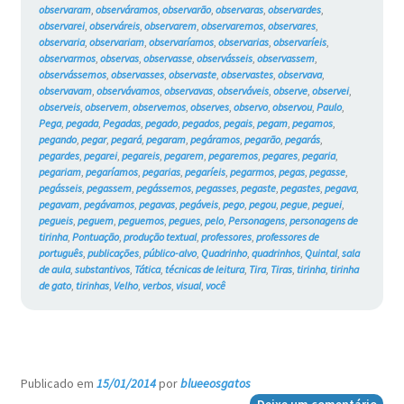
observaram
,
observáramos
,
observarão
,
observaras
,
observardes
,
observarei
,
observáreis
,
observarem
,
observaremos
,
observares
,
observaria
,
observariam
,
observaríamos
,
observarias
,
observaríeis
,
observarmos
,
observas
,
observasse
,
observásseis
,
observassem
,
observássemos
,
observasses
,
observaste
,
observastes
,
observava
,
observavam
,
observávamos
,
observavas
,
observáveis
,
observe
,
observei
,
observeis
,
observem
,
observemos
,
observes
,
observo
,
observou
,
Paulo
,
Pega
,
pegada
,
Pegadas
,
pegado
,
pegados
,
pegais
,
pegam
,
pegamos
,
pegando
,
pegar
,
pegará
,
pegaram
,
pegáramos
,
pegarão
,
pegarás
,
pegardes
,
pegarei
,
pegareis
,
pegarem
,
pegaremos
,
pegares
,
pegaria
,
pegariam
,
pegaríamos
,
pegarias
,
pegaríeis
,
pegarmos
,
pegas
,
pegasse
,
pegásseis
,
pegassem
,
pegássemos
,
pegasses
,
pegaste
,
pegastes
,
pegava
,
pegavam
,
pegávamos
,
pegavas
,
pegáveis
,
pego
,
pegou
,
pegue
,
peguei
,
pegueis
,
peguem
,
peguemos
,
pegues
,
pelo
,
Personagens
,
personagens de
tirinha
,
Pontuação
,
produção textual
,
professores
,
professores de
português
,
publicações
,
público-alvo
,
Quadrinho
,
quadrinhos
,
Quintal
,
sala
de aula
,
substantivos
,
Tática
,
técnicas de leitura
,
Tira
,
Tiras
,
tirinha
,
tirinha
de gato
,
tirinhas
,
Velho
,
verbos
,
visual
,
você
Publicado em
15/01/2014
por
blueeosgatos
—
Deixe um comentário