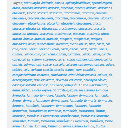
Tags:
a
,
acentuação
,
Amizade
,
anistia
,
aplicação didática
,
aprendizagens
,
ataca
,
atacada
,
atacadas
,
atacado
,
atacados
,
atacais
,
atacam
,
atacamos
,
atacando
,
Atacar
,
atacará
,
atacaram
,
atacáramos
,
atacarão
,
atacarás
,
atacardes
,
atacarei
,
atacareis
,
atacarem
,
atacaremos
,
atacares
,
atacaria
,
atacariam
,
atacaríamos
,
atacarias
,
atacaríeis
,
atacarmos
,
atacas
,
atacasse
,
atacásseis
,
atacassem
,
atacássemos
,
atacasses
,
atacaste
,
atacastes
,
atacava
,
atacavam
,
atacávamos
,
atacavas
,
atacáveis
,
ataco
,
atacou
,
Ataque
,
ataquei
,
ataqueis
,
ataquem
,
ataquemos
,
ataques
,
atividades
,
aulas
,
autocontrole
,
aventura
,
aventurar-se
,
Blue
,
caem
,
cai
,
caia
,
caiais
,
caíam
,
caíamos
,
caias
,
caida
,
caidas
,
caído
,
caidos
,
caíeis
,
caímos
,
caindo
,
caio
,
cair
,
cairá
,
caíram
,
caíramos
,
cairão
,
caíras
,
cairdes
,
cairei
,
caireis
,
caírem
,
cairemos
,
caíres
,
cairia
,
cairiam
,
cairíamos
,
cairias
,
cairíeis
,
cairmos
,
caís
,
caísse
,
caísseis
,
caíssem
,
caíssemos
,
caísses
,
caíste
,
caístes
,
caiu
,
carisma
,
coesão
,
coesão textual
,
com
,
comédia
,
companheirismo
,
contexto
,
criatividade
,
criatividade em sala
,
cultura
,
de
,
desengonçada
,
Discurso direto
,
Diversão
,
educação
,
educação básica
,
educação infantil
,
emoção
,
ensino de português
,
Ensino Fundamental
,
ensino lúdico
,
escola
,
expressão artística
,
expressões
,
forma
,
formada
,
formadas
,
formado
,
formados
,
formais
,
formam
,
formamos
,
formando
,
formar
,
formara
,
formaram
,
formáramos
,
formarão
,
formarás
,
formardes
,
formarei
,
formáreis
,
formarem
,
formaremos
,
formares
,
formaria
,
formariam
,
formaríamos
,
formarias
,
formaríeis
,
formarmos
,
formas
,
formasse
,
formásseis
,
formassem
,
formássemos
,
formasses
,
formaste
,
formastes
,
formava
,
formavam
,
formávamos
,
formavas
,
formáveis
,
forme
,
formei
,
formeis
,
formem
,
formemos
,
formes
,
formo
,
formou
,
frustra
,