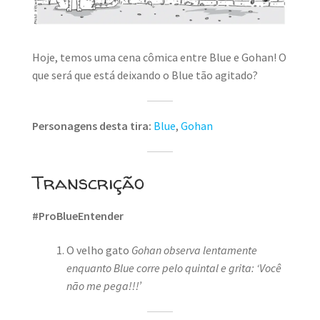
MINHA CONTA
CARRINHO
Hoje, temos uma cena cômica entre Blue e Gohan! O
Search Button
que será que está deixando o Blue tão agitado?
Search
for:
Personagens desta tira:
Blue
,
Gohan
Transcrição
#ProBlueEntender
O velho gato
Gohan observa lentamente
enquanto Blue corre pelo quintal e grita: ‘Você
não me pega!!!’