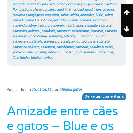
parecido
,
parecidos
,
parecíeis
,
pareço
,
Personagens
,
personagens felinos
,
Pontuação
,
professor
,
projeto
,
quadrinho nacional
,
quadrinhos
,
quadros
,
recursos pedagógicos
,
respostas
,
saltar
,
séries
,
situações
,
SLEP
,
sobra
,
sobrada
,
sobradas
,
sobrado
,
sobrados
,
sobrais
,
sobram
,
sobramos
,
sobrando
,
sobrar
,
sobrara
,
sobraram
,
sobráramos
,
sobrarão
,
sobraras
,
sobrardes
,
sobrarei
,
sobráreis
,
sobrarem
,
sobraremos
,
sobrares
,
sobraria
,
sobrariam
,
sobraríamos
,
sobrarias
,
sobraríeis
,
sobrarmos
,
sobras
,
sobrasse
,
sobrásseis
,
sobrassem
,
sobrássemos
,
sobrasses
,
sobraste
,
sobrastes
,
sobrava
,
sobravam
,
sobrávamos
,
sobravas
,
sobráveis
,
sobre
,
sobrei
,
sobreis
,
sobrem
,
sobremos
,
sobres
,
sobro
,
sobrou
,
substantivos
,
Tira
,
tirinha
,
tirinhas
,
verbos
Publicado em
15/01/2014
por
blueeosgatos
—
Deixe um comentário
Amizade entre cães
e gatos – Blue e os