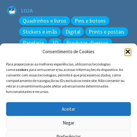
LOJA
Quadrinhos e livros
Pins e botons
Stickers e imãs
Digital
Prints e postais
Papelaria
3D
Produtos diversos
Consentimento de Cookies
BUSCAR
Para proporcionar as melhores experiências, utilizamos tecnologias
Pesquisar
como
cookies
para armazenar e/ou acessar informações do dispositivo. Ao
por:
consentir com essas tecnologias, permitirá que processemos dados, como
comportamento de navegação ou IDs exclusivos neste site. Não consentir ou
retirar o consentimento pode afetar adversamente determinadas
funcionalidades e recursos.
© BLUE e os gatos ∙ todos os direitos reservados.
Histórias inspiradas em gatos reais. Adote e cuide dos
Aceitar
gatos!
Negar
Preferências