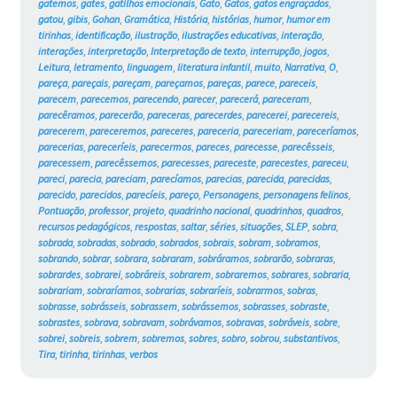
gatemos
,
gates
,
gatilhos emocionais
,
Gato
,
Gatos
,
gatos engraçados
,
gatou
,
gibis
,
Gohan
,
Gramática
,
História
,
histórias
,
humor
,
humor em
tirinhas
,
identificação
,
ilustração
,
ilustrações educativas
,
interação
,
interações
,
interpretação
,
Interpretação de texto
,
interrupção
,
jogos
,
Leitura
,
letramento
,
linguagem
,
literatura infantil
,
muito
,
Narrativa
,
O
,
pareça
,
pareçais
,
pareçam
,
pareçamos
,
pareças
,
parece
,
pareceis
,
parecem
,
parecemos
,
parecendo
,
parecer
,
parecerá
,
pareceram
,
parecêramos
,
parecerão
,
pareceras
,
parecerdes
,
parecerei
,
parecereis
,
parecerem
,
pareceremos
,
pareceres
,
pareceria
,
pareceriam
,
pareceríamos
,
parecerias
,
pareceríeis
,
parecermos
,
pareces
,
parecesse
,
parecêsseis
,
parecessem
,
parecêssemos
,
parecesses
,
pareceste
,
parecestes
,
pareceu
,
pareci
,
parecia
,
pareciam
,
parecíamos
,
parecias
,
parecida
,
parecidas
,
parecido
,
parecidos
,
parecíeis
,
pareço
,
Personagens
,
personagens felinos
,
Pontuação
,
professor
,
projeto
,
quadrinho nacional
,
quadrinhos
,
quadros
,
recursos pedagógicos
,
respostas
,
saltar
,
séries
,
situações
,
SLEP
,
sobra
,
sobrada
,
sobradas
,
sobrado
,
sobrados
,
sobrais
,
sobram
,
sobramos
,
sobrando
,
sobrar
,
sobrara
,
sobraram
,
sobráramos
,
sobrarão
,
sobraras
,
sobrardes
,
sobrarei
,
sobráreis
,
sobrarem
,
sobraremos
,
sobrares
,
sobraria
,
sobrariam
,
sobraríamos
,
sobrarias
,
sobraríeis
,
sobrarmos
,
sobras
,
sobrasse
,
sobrásseis
,
sobrassem
,
sobrássemos
,
sobrasses
,
sobraste
,
sobrastes
,
sobrava
,
sobravam
,
sobrávamos
,
sobravas
,
sobráveis
,
sobre
,
sobrei
,
sobreis
,
sobrem
,
sobremos
,
sobres
,
sobro
,
sobrou
,
substantivos
,
Tira
,
tirinha
,
tirinhas
,
verbos