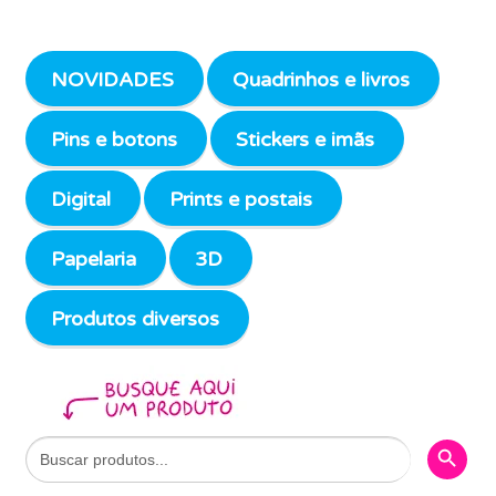
NOVIDADES
Quadrinhos e livros
Pins e botons
Stickers e imãs
Digital
Prints e postais
Papelaria
3D
Produtos diversos
Search Butto
Search
for: