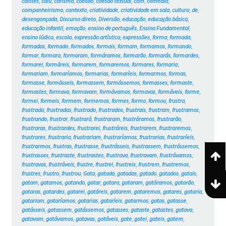
caístes
,
caiu
,
carisma
,
coesão
,
coesão textual
,
com
,
comédia
,
companheirismo
,
contexto
,
criatividade
,
criatividade em sala
,
cultura
,
de
,
desengonçada
,
Discurso direto
,
Diversão
,
educação
,
educação básica
,
educação infantil
,
emoção
,
ensino de português
,
Ensino Fundamental
,
ensino lúdico
,
escola
,
expressão artística
,
expressões
,
forma
,
formada
,
formadas
,
formado
,
formados
,
formais
,
formam
,
formamos
,
formando
,
formar
,
formara
,
formaram
,
formáramos
,
formarão
,
formarás
,
formardes
,
formarei
,
formáreis
,
formarem
,
formaremos
,
formares
,
formaria
,
formariam
,
formaríamos
,
formarias
,
formaríeis
,
formarmos
,
formas
,
formasse
,
formásseis
,
formassem
,
formássemos
,
formasses
,
formaste
,
formastes
,
formava
,
formavam
,
formávamos
,
formavas
,
formáveis
,
forme
,
formei
,
formeis
,
formem
,
formemos
,
formes
,
formo
,
formou
,
frustra
,
frustrada
,
frustradas
,
frustrado
,
frustrados
,
frustrais
,
frustram
,
frustramos
,
frustrando
,
frustrar
,
frustrará
,
frustraram
,
frustráramos
,
frustrarão
,
frustraras
,
frustrardes
,
frustrarei
,
frustráreis
,
frustrarem
,
frustraremos
,
frustrares
,
frustraria
,
frustrariam
,
frustraríamos
,
frustrarias
,
frustraríeis
,
frustrarmos
,
frustras
,
frustrasse
,
frustrásseis
,
frustrassem
,
frustrássemos
,
frustrasses
,
frustraste
,
frustrastes
,
frustrava
,
frustravam
,
frustrávamos
,
frustravas
,
frustráveis
,
frustre
,
frustrei
,
frustreis
,
frustrem
,
frustremos
,
frustres
,
frustro
,
frustrou
,
Gata
,
gatada
,
gatadas
,
gatado
,
gatados
,
gatais
,
gatam
,
gatamos
,
gatando
,
gatar
,
gatara
,
gataram
,
gatáramos
,
gatarão
,
gataras
,
gatardes
,
gatarei
,
gatáreis
,
gatarem
,
gataremos
,
gatares
,
gataria
,
gatariam
,
gataríamos
,
gatarias
,
gataríeis
,
gatarmos
,
gatas
,
gatasse
,
gatásseis
,
gatassem
,
gatássemos
,
gatasses
,
gataste
,
gatastes
,
gatava
,
gatavam
,
gatávamos
,
gatavas
,
gatáveis
,
gate
,
gatei
,
gateis
,
gatem
,