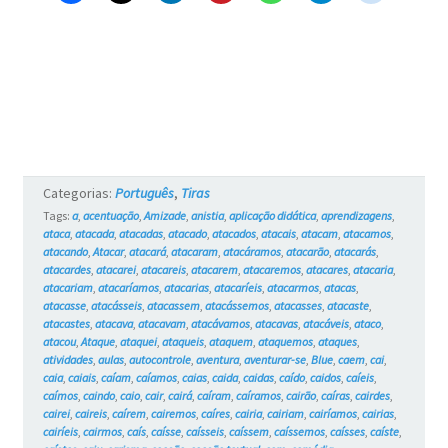
Categorias:
Português
,
Tiras
Tags:
a
,
acentuação
,
Amizade
,
anistia
,
aplicação didática
,
aprendizagens
,
ataca
,
atacada
,
atacadas
,
atacado
,
atacados
,
atacais
,
atacam
,
atacamos
,
atacando
,
Atacar
,
atacará
,
atacaram
,
atacáramos
,
atacarão
,
atacarás
,
atacardes
,
atacarei
,
atacareis
,
atacarem
,
atacaremos
,
atacares
,
atacaria
,
atacariam
,
atacaríamos
,
atacarias
,
atacaríeis
,
atacarmos
,
atacas
,
atacasse
,
atacásseis
,
atacassem
,
atacássemos
,
atacasses
,
atacaste
,
atacastes
,
atacava
,
atacavam
,
atacávamos
,
atacavas
,
atacáveis
,
ataco
,
atacou
,
Ataque
,
ataquei
,
ataqueis
,
ataquem
,
ataquemos
,
ataques
,
atividades
,
aulas
,
autocontrole
,
aventura
,
aventurar-se
,
Blue
,
caem
,
cai
,
caia
,
caiais
,
caíam
,
caíamos
,
caias
,
caida
,
caidas
,
caído
,
caidos
,
caíeis
,
caímos
,
caindo
,
caio
,
cair
,
cairá
,
caíram
,
caíramos
,
cairão
,
caíras
,
cairdes
,
cairei
,
caireis
,
caírem
,
cairemos
,
caíres
,
cairia
,
cairiam
,
cairíamos
,
cairias
,
cairíeis
,
cairmos
,
caís
,
caísse
,
caísseis
,
caíssem
,
caíssemos
,
caísses
,
caíste
,