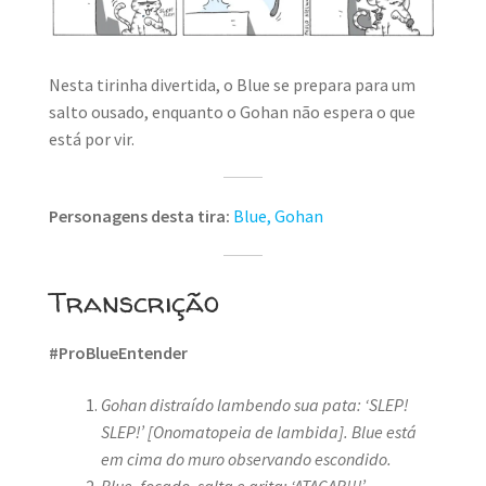
MINHA CONTA
CARRINHO
Nesta tirinha divertida, o Blue se prepara para um
salto ousado, enquanto o Gohan não espera o que
Search Button
Search
for:
está por vir.
Personagens desta tira:
Blue,
Gohan
Transcrição
#ProBlueEntender
Gohan distraído lambendo sua pata: ‘SLEP!
SLEP!’
[Onomatopeia de lambida]. Blue está
em cima do muro observando escondido.
Blue, focado, salta e grita: ‘ATACAR!!!’
.