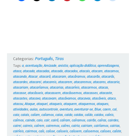
Categorias:
Português
,
Tiras
Tags:
a
,
acentuação
,
Amizade
,
anistia
,
aplicação didática
,
aprendizagens
,
ataca
,
atacada
,
atacadas
,
atacado
,
atacados
,
atacais
,
atacam
,
atacamos
,
atacando
,
Atacar
,
atacará
,
atacaram
,
atacáramos
,
atacarão
,
atacarás
,
atacardes
,
atacarei
,
atacareis
,
atacarem
,
atacaremos
,
atacares
,
atacaria
,
atacariam
,
atacaríamos
,
atacarias
,
atacaríeis
,
atacarmos
,
atacas
,
atacasse
,
atacásseis
,
atacassem
,
atacássemos
,
atacasses
,
atacaste
,
atacastes
,
atacava
,
atacavam
,
atacávamos
,
atacavas
,
atacáveis
,
ataco
,
atacou
,
Ataque
,
ataquei
,
ataqueis
,
ataquem
,
ataquemos
,
ataques
,
atividades
,
aulas
,
autocontrole
,
aventura
,
aventurar-se
,
Blue
,
caem
,
cai
,
caia
,
caiais
,
caíam
,
caíamos
,
caias
,
caida
,
caidas
,
caído
,
caidos
,
caíeis
,
caímos
,
caindo
,
caio
,
cair
,
cairá
,
caíram
,
caíramos
,
cairão
,
caíras
,
cairdes
,
cairei
,
caireis
,
caírem
,
cairemos
,
caíres
,
cairia
,
cairiam
,
cairíamos
,
cairias
,
cairíeis
,
cairmos
,
caís
,
caísse
,
caísseis
,
caíssem
,
caíssemos
,
caísses
,
caíste
,