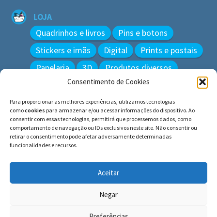
LOJA
Quadrinhos e livros
Pins e botons
Stickers e imãs
Digital
Prints e postais
Papelaria
3D
Produtos diversos
Consentimento de Cookies
BUSCAR
Para proporcionar as melhores experiências, utilizamos tecnologias
Pesquisar
como
cookies
para armazenar e/ou acessar informações do dispositivo. Ao
por:
consentir com essas tecnologias, permitirá que processemos dados, como
comportamento de navegação ou IDs exclusivos neste site. Não consentir ou
retirar o consentimento pode afetar adversamente determinadas
funcionalidades e recursos.
© BLUE e os gatos ∙ todos os direitos reservados.
Histórias inspiradas em gatos reais. Adote e cuide dos
Aceitar
gatos!
Negar
Preferências