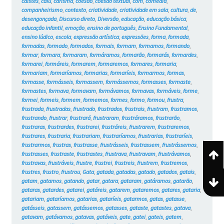
caístes
,
caiu
,
carisma
,
coesão
,
coesão textual
,
com
,
comédia
,
companheirismo
,
contexto
,
criatividade
,
criatividade em sala
,
cultura
,
de
,
desengonçada
,
Discurso direto
,
Diversão
,
educação
,
educação básica
,
educação infantil
,
emoção
,
ensino de português
,
Ensino Fundamental
,
ensino lúdico
,
escola
,
expressão artística
,
expressões
,
forma
,
formada
,
formadas
,
formado
,
formados
,
formais
,
formam
,
formamos
,
formando
,
formar
,
formara
,
formaram
,
formáramos
,
formarão
,
formarás
,
formardes
,
formarei
,
formáreis
,
formarem
,
formaremos
,
formares
,
formaria
,
formariam
,
formaríamos
,
formarias
,
formaríeis
,
formarmos
,
formas
,
formasse
,
formásseis
,
formassem
,
formássemos
,
formasses
,
formaste
,
formastes
,
formava
,
formavam
,
formávamos
,
formavas
,
formáveis
,
forme
,
formei
,
formeis
,
formem
,
formemos
,
formes
,
formo
,
formou
,
frustra
,
frustrada
,
frustradas
,
frustrado
,
frustrados
,
frustrais
,
frustram
,
frustramos
,
frustrando
,
frustrar
,
frustrará
,
frustraram
,
frustráramos
,
frustrarão
,
frustraras
,
frustrardes
,
frustrarei
,
frustráreis
,
frustrarem
,
frustraremos
,
frustrares
,
frustraria
,
frustrariam
,
frustraríamos
,
frustrarias
,
frustraríeis
,
frustrarmos
,
frustras
,
frustrasse
,
frustrásseis
,
frustrassem
,
frustrássemos
,
frustrasses
,
frustraste
,
frustrastes
,
frustrava
,
frustravam
,
frustrávamos
,
frustravas
,
frustráveis
,
frustre
,
frustrei
,
frustreis
,
frustrem
,
frustremos
,
frustres
,
frustro
,
frustrou
,
Gata
,
gatada
,
gatadas
,
gatado
,
gatados
,
gatais
,
gatam
,
gatamos
,
gatando
,
gatar
,
gatara
,
gataram
,
gatáramos
,
gatarão
,
gataras
,
gatardes
,
gatarei
,
gatáreis
,
gatarem
,
gataremos
,
gatares
,
gataria
,
gatariam
,
gataríamos
,
gatarias
,
gataríeis
,
gatarmos
,
gatas
,
gatasse
,
gatásseis
,
gatassem
,
gatássemos
,
gatasses
,
gataste
,
gatastes
,
gatava
,
gatavam
,
gatávamos
,
gatavas
,
gatáveis
,
gate
,
gatei
,
gateis
,
gatem
,