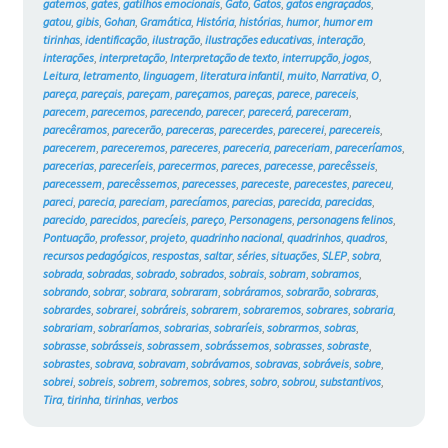
gatemos
,
gates
,
gatilhos emocionais
,
Gato
,
Gatos
,
gatos engraçados
,
gatou
,
gibis
,
Gohan
,
Gramática
,
História
,
histórias
,
humor
,
humor em
tirinhas
,
identificação
,
ilustração
,
ilustrações educativas
,
interação
,
interações
,
interpretação
,
Interpretação de texto
,
interrupção
,
jogos
,
Leitura
,
letramento
,
linguagem
,
literatura infantil
,
muito
,
Narrativa
,
O
,
pareça
,
pareçais
,
pareçam
,
pareçamos
,
pareças
,
parece
,
pareceis
,
parecem
,
parecemos
,
parecendo
,
parecer
,
parecerá
,
pareceram
,
parecêramos
,
parecerão
,
pareceras
,
parecerdes
,
parecerei
,
parecereis
,
parecerem
,
pareceremos
,
pareceres
,
pareceria
,
pareceriam
,
pareceríamos
,
parecerias
,
pareceríeis
,
parecermos
,
pareces
,
parecesse
,
parecêsseis
,
parecessem
,
parecêssemos
,
parecesses
,
pareceste
,
parecestes
,
pareceu
,
pareci
,
parecia
,
pareciam
,
parecíamos
,
parecias
,
parecida
,
parecidas
,
parecido
,
parecidos
,
parecíeis
,
pareço
,
Personagens
,
personagens felinos
,
Pontuação
,
professor
,
projeto
,
quadrinho nacional
,
quadrinhos
,
quadros
,
recursos pedagógicos
,
respostas
,
saltar
,
séries
,
situações
,
SLEP
,
sobra
,
sobrada
,
sobradas
,
sobrado
,
sobrados
,
sobrais
,
sobram
,
sobramos
,
sobrando
,
sobrar
,
sobrara
,
sobraram
,
sobráramos
,
sobrarão
,
sobraras
,
sobrardes
,
sobrarei
,
sobráreis
,
sobrarem
,
sobraremos
,
sobrares
,
sobraria
,
sobrariam
,
sobraríamos
,
sobrarias
,
sobraríeis
,
sobrarmos
,
sobras
,
sobrasse
,
sobrásseis
,
sobrassem
,
sobrássemos
,
sobrasses
,
sobraste
,
sobrastes
,
sobrava
,
sobravam
,
sobrávamos
,
sobravas
,
sobráveis
,
sobre
,
sobrei
,
sobreis
,
sobrem
,
sobremos
,
sobres
,
sobro
,
sobrou
,
substantivos
,
Tira
,
tirinha
,
tirinhas
,
verbos