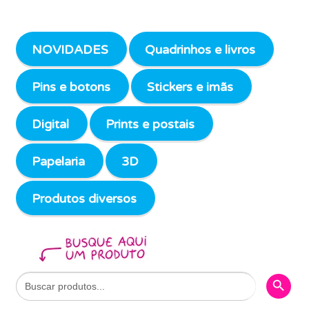
NOVIDADES
Quadrinhos e livros
Pins e botons
Stickers e imãs
Digital
Prints e postais
Papelaria
3D
Produtos diversos
Search Butto
Search
for: