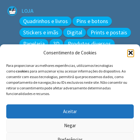
LOJA
Quadrinhos e livros
Pins e botons
Stickers e imãs
Digital
Prints e postais
Papelaria
3D
Produtos diversos
Consentimento de Cookies
BUSCAR
Para proporcionar as melhores experiências, utilizamos tecnologias
Pesquisar
como
cookies
para armazenar e/ou acessar informações do dispositivo. Ao
por:
consentir com essas tecnologias, permitirá que processemos dados, como
comportamento de navegação ou IDs exclusivos neste site. Não consentir ou
retirar o consentimento pode afetar adversamente determinadas
funcionalidades e recursos.
© BLUE e os gatos ∙ todos os direitos reservados.
Histórias inspiradas em gatos reais. Adote e cuide dos
Aceitar
gatos!
Negar
Preferências