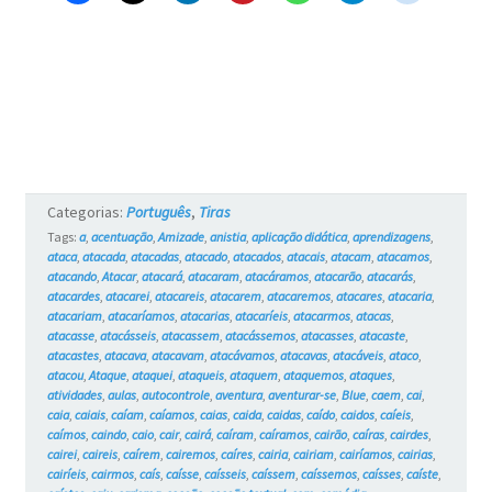
Categorias:
Português
,
Tiras
Tags:
a
,
acentuação
,
Amizade
,
anistia
,
aplicação didática
,
aprendizagens
,
ataca
,
atacada
,
atacadas
,
atacado
,
atacados
,
atacais
,
atacam
,
atacamos
,
atacando
,
Atacar
,
atacará
,
atacaram
,
atacáramos
,
atacarão
,
atacarás
,
atacardes
,
atacarei
,
atacareis
,
atacarem
,
atacaremos
,
atacares
,
atacaria
,
atacariam
,
atacaríamos
,
atacarias
,
atacaríeis
,
atacarmos
,
atacas
,
atacasse
,
atacásseis
,
atacassem
,
atacássemos
,
atacasses
,
atacaste
,
atacastes
,
atacava
,
atacavam
,
atacávamos
,
atacavas
,
atacáveis
,
ataco
,
atacou
,
Ataque
,
ataquei
,
ataqueis
,
ataquem
,
ataquemos
,
ataques
,
atividades
,
aulas
,
autocontrole
,
aventura
,
aventurar-se
,
Blue
,
caem
,
cai
,
caia
,
caiais
,
caíam
,
caíamos
,
caias
,
caida
,
caidas
,
caído
,
caidos
,
caíeis
,
caímos
,
caindo
,
caio
,
cair
,
cairá
,
caíram
,
caíramos
,
cairão
,
caíras
,
cairdes
,
cairei
,
caireis
,
caírem
,
cairemos
,
caíres
,
cairia
,
cairiam
,
cairíamos
,
cairias
,
cairíeis
,
cairmos
,
caís
,
caísse
,
caísseis
,
caíssem
,
caíssemos
,
caísses
,
caíste
,