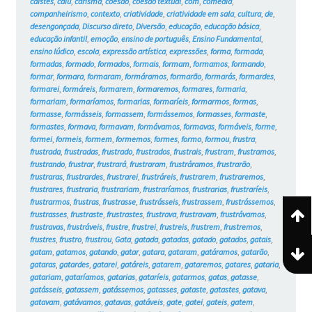
caístes
,
caiu
,
carisma
,
coesão
,
coesão textual
,
com
,
comédia
,
companheirismo
,
contexto
,
criatividade
,
criatividade em sala
,
cultura
,
de
,
desengonçada
,
Discurso direto
,
Diversão
,
educação
,
educação básica
,
educação infantil
,
emoção
,
ensino de português
,
Ensino Fundamental
,
ensino lúdico
,
escola
,
expressão artística
,
expressões
,
forma
,
formada
,
formadas
,
formado
,
formados
,
formais
,
formam
,
formamos
,
formando
,
formar
,
formara
,
formaram
,
formáramos
,
formarão
,
formarás
,
formardes
,
formarei
,
formáreis
,
formarem
,
formaremos
,
formares
,
formaria
,
formariam
,
formaríamos
,
formarias
,
formaríeis
,
formarmos
,
formas
,
formasse
,
formásseis
,
formassem
,
formássemos
,
formasses
,
formaste
,
formastes
,
formava
,
formavam
,
formávamos
,
formavas
,
formáveis
,
forme
,
formei
,
formeis
,
formem
,
formemos
,
formes
,
formo
,
formou
,
frustra
,
frustrada
,
frustradas
,
frustrado
,
frustrados
,
frustrais
,
frustram
,
frustramos
,
frustrando
,
frustrar
,
frustrará
,
frustraram
,
frustráramos
,
frustrarão
,
frustraras
,
frustrardes
,
frustrarei
,
frustráreis
,
frustrarem
,
frustraremos
,
frustrares
,
frustraria
,
frustrariam
,
frustraríamos
,
frustrarias
,
frustraríeis
,
frustrarmos
,
frustras
,
frustrasse
,
frustrásseis
,
frustrassem
,
frustrássemos
,
frustrasses
,
frustraste
,
frustrastes
,
frustrava
,
frustravam
,
frustrávamos
,
frustravas
,
frustráveis
,
frustre
,
frustrei
,
frustreis
,
frustrem
,
frustremos
,
frustres
,
frustro
,
frustrou
,
Gata
,
gatada
,
gatadas
,
gatado
,
gatados
,
gatais
,
gatam
,
gatamos
,
gatando
,
gatar
,
gatara
,
gataram
,
gatáramos
,
gatarão
,
gataras
,
gatardes
,
gatarei
,
gatáreis
,
gatarem
,
gataremos
,
gatares
,
gataria
,
gatariam
,
gataríamos
,
gatarias
,
gataríeis
,
gatarmos
,
gatas
,
gatasse
,
gatásseis
,
gatassem
,
gatássemos
,
gatasses
,
gataste
,
gatastes
,
gatava
,
gatavam
,
gatávamos
,
gatavas
,
gatáveis
,
gate
,
gatei
,
gateis
,
gatem
,