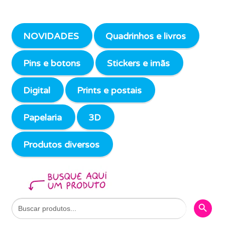
NOVIDADES
Quadrinhos e livros
Pins e botons
Stickers e imãs
Digital
Prints e postais
Papelaria
3D
Produtos diversos
Search Butto
Search
for: