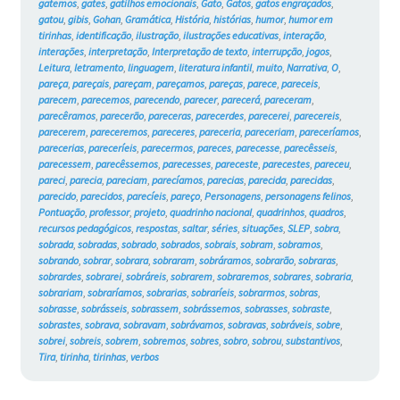
gatemos
,
gates
,
gatilhos emocionais
,
Gato
,
Gatos
,
gatos engraçados
,
gatou
,
gibis
,
Gohan
,
Gramática
,
História
,
histórias
,
humor
,
humor em
tirinhas
,
identificação
,
ilustração
,
ilustrações educativas
,
interação
,
interações
,
interpretação
,
Interpretação de texto
,
interrupção
,
jogos
,
Leitura
,
letramento
,
linguagem
,
literatura infantil
,
muito
,
Narrativa
,
O
,
pareça
,
pareçais
,
pareçam
,
pareçamos
,
pareças
,
parece
,
pareceis
,
parecem
,
parecemos
,
parecendo
,
parecer
,
parecerá
,
pareceram
,
parecêramos
,
parecerão
,
pareceras
,
parecerdes
,
parecerei
,
parecereis
,
parecerem
,
pareceremos
,
pareceres
,
pareceria
,
pareceriam
,
pareceríamos
,
parecerias
,
pareceríeis
,
parecermos
,
pareces
,
parecesse
,
parecêsseis
,
parecessem
,
parecêssemos
,
parecesses
,
pareceste
,
parecestes
,
pareceu
,
pareci
,
parecia
,
pareciam
,
parecíamos
,
parecias
,
parecida
,
parecidas
,
parecido
,
parecidos
,
parecíeis
,
pareço
,
Personagens
,
personagens felinos
,
Pontuação
,
professor
,
projeto
,
quadrinho nacional
,
quadrinhos
,
quadros
,
recursos pedagógicos
,
respostas
,
saltar
,
séries
,
situações
,
SLEP
,
sobra
,
sobrada
,
sobradas
,
sobrado
,
sobrados
,
sobrais
,
sobram
,
sobramos
,
sobrando
,
sobrar
,
sobrara
,
sobraram
,
sobráramos
,
sobrarão
,
sobraras
,
sobrardes
,
sobrarei
,
sobráreis
,
sobrarem
,
sobraremos
,
sobrares
,
sobraria
,
sobrariam
,
sobraríamos
,
sobrarias
,
sobraríeis
,
sobrarmos
,
sobras
,
sobrasse
,
sobrásseis
,
sobrassem
,
sobrássemos
,
sobrasses
,
sobraste
,
sobrastes
,
sobrava
,
sobravam
,
sobrávamos
,
sobravas
,
sobráveis
,
sobre
,
sobrei
,
sobreis
,
sobrem
,
sobremos
,
sobres
,
sobro
,
sobrou
,
substantivos
,
Tira
,
tirinha
,
tirinhas
,
verbos