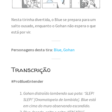
MINHA CONTA
CARRINHO
Nesta tirinha divertida, o Blue se prepara para um
salto ousado, enquanto o Gohan não espera o que
Search Button
Search
for:
está por vir.
Personagens desta tira:
Blue,
Gohan
Transcrição
#ProBlueEntender
Gohan distraído lambendo sua pata: ‘SLEP!
SLEP!’
[Onomatopeia de lambida]. Blue está
em cima do muro observando escondido.
Blue, focado, salta e grita: ‘ATACAR!!!’
.