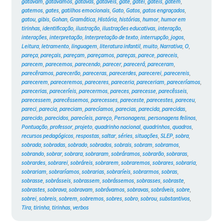
gatavam
,
gatávamos
,
gatavas
,
gatáveis
,
gate
,
gatei
,
gateis
,
gatem
,
gatemos
,
gates
,
gatilhos emocionais
,
Gato
,
Gatos
,
gatos engraçados
,
gatou
,
gibis
,
Gohan
,
Gramática
,
História
,
histórias
,
humor
,
humor em
tirinhas
,
identificação
,
ilustração
,
ilustrações educativas
,
interação
,
interações
,
interpretação
,
Interpretação de texto
,
interrupção
,
jogos
,
Leitura
,
letramento
,
linguagem
,
literatura infantil
,
muito
,
Narrativa
,
O
,
pareça
,
pareçais
,
pareçam
,
pareçamos
,
pareças
,
parece
,
pareceis
,
parecem
,
parecemos
,
parecendo
,
parecer
,
parecerá
,
pareceram
,
parecêramos
,
parecerão
,
pareceras
,
parecerdes
,
parecerei
,
parecereis
,
parecerem
,
pareceremos
,
pareceres
,
pareceria
,
pareceriam
,
pareceríamos
,
parecerias
,
pareceríeis
,
parecermos
,
pareces
,
parecesse
,
parecêsseis
,
parecessem
,
parecêssemos
,
parecesses
,
pareceste
,
parecestes
,
pareceu
,
pareci
,
parecia
,
pareciam
,
parecíamos
,
parecias
,
parecida
,
parecidas
,
parecido
,
parecidos
,
parecíeis
,
pareço
,
Personagens
,
personagens felinos
,
Pontuação
,
professor
,
projeto
,
quadrinho nacional
,
quadrinhos
,
quadros
,
recursos pedagógicos
,
respostas
,
saltar
,
séries
,
situações
,
SLEP
,
sobra
,
sobrada
,
sobradas
,
sobrado
,
sobrados
,
sobrais
,
sobram
,
sobramos
,
sobrando
,
sobrar
,
sobrara
,
sobraram
,
sobráramos
,
sobrarão
,
sobraras
,
sobrardes
,
sobrarei
,
sobráreis
,
sobrarem
,
sobraremos
,
sobrares
,
sobraria
,
sobrariam
,
sobraríamos
,
sobrarias
,
sobraríeis
,
sobrarmos
,
sobras
,
sobrasse
,
sobrásseis
,
sobrassem
,
sobrássemos
,
sobrasses
,
sobraste
,
sobrastes
,
sobrava
,
sobravam
,
sobrávamos
,
sobravas
,
sobráveis
,
sobre
,
sobrei
,
sobreis
,
sobrem
,
sobremos
,
sobres
,
sobro
,
sobrou
,
substantivos
,
Tira
,
tirinha
,
tirinhas
,
verbos