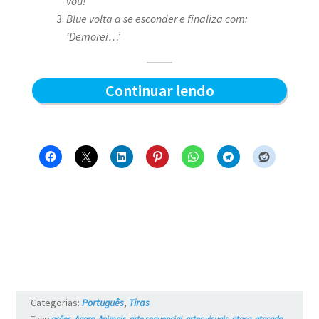
vou!’
Blue volta a se esconder e finaliza com:
‘Demorei…’
Demorou
Continuar lendo
–
Blue
e
os
Gatos
#16
Categorias:
Português
,
Tiras
Tags:
ações
,
Agora
,
Animais
,
arte sequencial
,
artes visuais
,
ataca
,
atacada
,