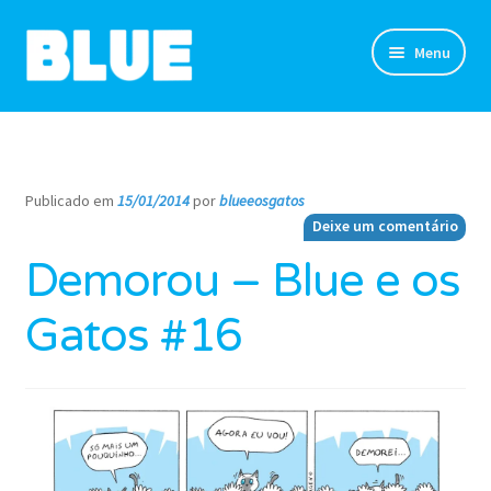
Pular
Pular
Menu
para
para
navegação
o
TIRINHAS
conteúdo
DESENHOS
Publicado em
15/01/2014
por
blueeosgatos
—
Deixe um comentário
NOVIDADES
Demorou – Blue e os
SOBRE
Gatos #16
CLUBE DO BLUE
LOJA
CONTATO