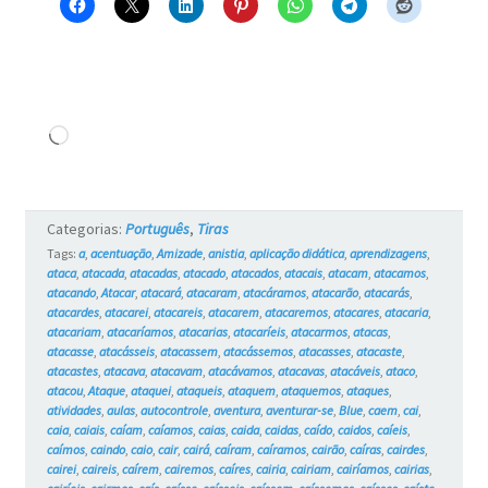
Carregando...
Categorias:
Português
,
Tiras
Tags:
a
,
acentuação
,
Amizade
,
anistia
,
aplicação didática
,
aprendizagens
,
ataca
,
atacada
,
atacadas
,
atacado
,
atacados
,
atacais
,
atacam
,
atacamos
,
atacando
,
Atacar
,
atacará
,
atacaram
,
atacáramos
,
atacarão
,
atacarás
,
atacardes
,
atacarei
,
atacareis
,
atacarem
,
atacaremos
,
atacares
,
atacaria
,
atacariam
,
atacaríamos
,
atacarias
,
atacaríeis
,
atacarmos
,
atacas
,
atacasse
,
atacásseis
,
atacassem
,
atacássemos
,
atacasses
,
atacaste
,
atacastes
,
atacava
,
atacavam
,
atacávamos
,
atacavas
,
atacáveis
,
ataco
,
atacou
,
Ataque
,
ataquei
,
ataqueis
,
ataquem
,
ataquemos
,
ataques
,
atividades
,
aulas
,
autocontrole
,
aventura
,
aventurar-se
,
Blue
,
caem
,
cai
,
caia
,
caiais
,
caíam
,
caíamos
,
caias
,
caida
,
caidas
,
caído
,
caidos
,
caíeis
,
caímos
,
caindo
,
caio
,
cair
,
cairá
,
caíram
,
caíramos
,
cairão
,
caíras
,
cairdes
,
cairei
,
caireis
,
caírem
,
cairemos
,
caíres
,
cairia
,
cairiam
,
cairíamos
,
cairias
,