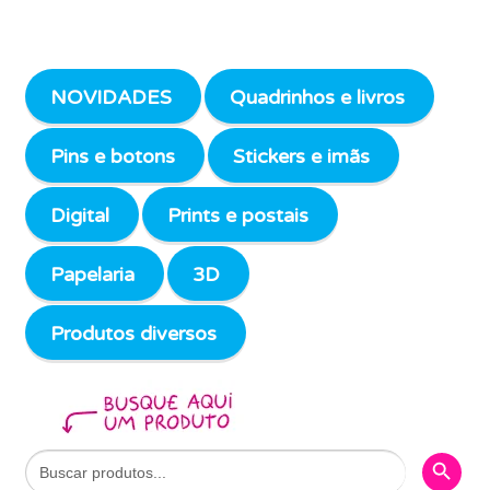
NOVIDADES
Quadrinhos e livros
Pins e botons
Stickers e imãs
Digital
Prints e postais
Papelaria
3D
Produtos diversos
Search Butto
Search
for: