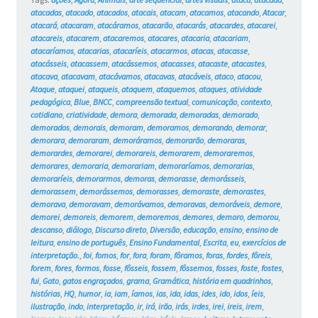
atacadas
,
atacado
,
atacados
,
atacais
,
atacam
,
atacamos
,
atacando
,
Atacar
,
atacará
,
atacaram
,
atacáramos
,
atacarão
,
atacarás
,
atacardes
,
atacarei
,
atacareis
,
atacarem
,
atacaremos
,
atacares
,
atacaria
,
atacariam
,
atacaríamos
,
atacarias
,
atacaríeis
,
atacarmos
,
atacas
,
atacasse
,
atacásseis
,
atacassem
,
atacássemos
,
atacasses
,
atacaste
,
atacastes
,
atacava
,
atacavam
,
atacávamos
,
atacavas
,
atacáveis
,
ataco
,
atacou
,
Ataque
,
ataquei
,
ataqueis
,
ataquem
,
ataquemos
,
ataques
,
atividade
pedagógica
,
Blue
,
BNCC
,
compreensão textual
,
comunicação
,
contexto
,
cotidiano
,
criatividade
,
demora
,
demorada
,
demoradas
,
demorado
,
demorados
,
demorais
,
demoram
,
demoramos
,
demorando
,
demorar
,
demorara
,
demoraram
,
demoráramos
,
demorarão
,
demoraras
,
demorardes
,
demorarei
,
demorareis
,
demorarem
,
demoraremos
,
demorares
,
demoraria
,
demorariam
,
demoraríamos
,
demorarias
,
demoraríeis
,
demorarmos
,
demoras
,
demorasse
,
demorásseis
,
demorassem
,
demorássemos
,
demorasses
,
demoraste
,
demorastes
,
demorava
,
demoravam
,
demorávamos
,
demoravas
,
demoráveis
,
demore
,
demorei
,
demoreis
,
demorem
,
demoremos
,
demores
,
demoro
,
demorou
,
descanso
,
diálogo
,
Discurso direto
,
Diversão
,
educação
,
ensino
,
ensino de
leitura
,
ensino de português
,
Ensino Fundamental
,
Escrita
,
eu
,
exercícios de
interpretação.
,
foi
,
fomos
,
for
,
fora
,
foram
,
fôramos
,
foras
,
fordes
,
fôreis
,
forem
,
fores
,
formos
,
fosse
,
fôsseis
,
fossem
,
fôssemos
,
fosses
,
foste
,
fostes
,
fui
,
Gato
,
gatos engraçados
,
grama
,
Gramática
,
história em quadrinhos
,
histórias
,
HQ
,
humor
,
ia
,
iam
,
íamos
,
ias
,
ida
,
idas
,
ides
,
ido
,
idos
,
íeis
,
ilustração
,
indo
,
interpretação
,
ir
,
irá
,
irão
,
irás
,
irdes
,
irei
,
ireis
,
irem
,