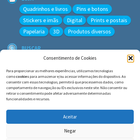
Quadrinhos e livros
Pins e botons
Stickers e imãs
Digital
Prints e postais
Papelaria
3D
Produtos diversos
BUSCAR
Pesquisar
Consentimento de Cookies
por:
Para proporcionar as melhores experiências, utilizamos tecnologias
como
cookies
para armazenar e/ou acessar informações do dispositivo. Ao
consentir com essas tecnologias, permitirá que processemos dados, como
comportamento de navegação ou IDs exclusivos neste site. Não consentir ou
© BLUE e os gatos ∙ todos os direitos reservados.
retirar o consentimento pode afetar adversamente determinadas
Histórias inspiradas em gatos reais. Adote e cuide dos
funcionalidades e recursos.
gatos!
Aceitar
Negar