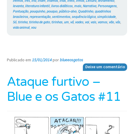
iremos
,
ires
,
iria
,
iriam
,
iríamos
,
irias
,
iríeis
,
irmos
,
Leitura
,
letramento
,
levanta
,
literatura infantil
,
livros didáticos
,
mais
,
Narrativa
,
Personagens
,
Pontuação
,
pouquinho
,
pouquo
,
público-alvo
,
Quadrinho
,
quadrinhos
brasileiros
,
representação
,
sentimentos
,
sequência lógica
,
simplicidade
,
Só
,
tirinha
,
tirinha de gato
,
tirinhas
,
um
,
vá
,
vades
,
vai
,
vais
,
vamos
,
vão
,
vás
,
vida animal
,
vou
Publicado em
15/01/2014
por
blueeosgatos
—
Deixe um comentário
Ataque furtivo –
Blue e os Gatos #11