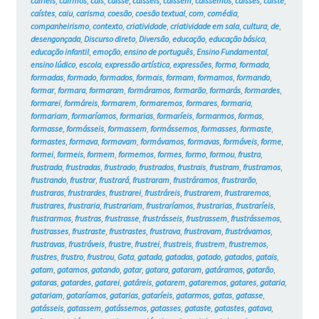
cairíeis
,
cairmos
,
caís
,
caísse
,
caísseis
,
caíssem
,
caíssemos
,
caísses
,
caíste
,
caístes
,
caiu
,
carisma
,
coesão
,
coesão textual
,
com
,
comédia
,
companheirismo
,
contexto
,
criatividade
,
criatividade em sala
,
cultura
,
de
,
desengonçada
,
Discurso direto
,
Diversão
,
educação
,
educação básica
,
educação infantil
,
emoção
,
ensino de português
,
Ensino Fundamental
,
ensino lúdico
,
escola
,
expressão artística
,
expressões
,
forma
,
formada
,
formadas
,
formado
,
formados
,
formais
,
formam
,
formamos
,
formando
,
formar
,
formara
,
formaram
,
formáramos
,
formarão
,
formarás
,
formardes
,
formarei
,
formáreis
,
formarem
,
formaremos
,
formares
,
formaria
,
formariam
,
formaríamos
,
formarias
,
formaríeis
,
formarmos
,
formas
,
formasse
,
formásseis
,
formassem
,
formássemos
,
formasses
,
formaste
,
formastes
,
formava
,
formavam
,
formávamos
,
formavas
,
formáveis
,
forme
,
formei
,
formeis
,
formem
,
formemos
,
formes
,
formo
,
formou
,
frustra
,
frustrada
,
frustradas
,
frustrado
,
frustrados
,
frustrais
,
frustram
,
frustramos
,
frustrando
,
frustrar
,
frustrará
,
frustraram
,
frustráramos
,
frustrarão
,
frustraras
,
frustrardes
,
frustrarei
,
frustráreis
,
frustrarem
,
frustraremos
,
frustrares
,
frustraria
,
frustrariam
,
frustraríamos
,
frustrarias
,
frustraríeis
,
frustrarmos
,
frustras
,
frustrasse
,
frustrásseis
,
frustrassem
,
frustrássemos
,
frustrasses
,
frustraste
,
frustrastes
,
frustrava
,
frustravam
,
frustrávamos
,
frustravas
,
frustráveis
,
frustre
,
frustrei
,
frustreis
,
frustrem
,
frustremos
,
frustres
,
frustro
,
frustrou
,
Gata
,
gatada
,
gatadas
,
gatado
,
gatados
,
gatais
,
gatam
,
gatamos
,
gatando
,
gatar
,
gatara
,
gataram
,
gatáramos
,
gatarão
,
gataras
,
gatardes
,
gatarei
,
gatáreis
,
gatarem
,
gataremos
,
gatares
,
gataria
,
gatariam
,
gataríamos
,
gatarias
,
gataríeis
,
gatarmos
,
gatas
,
gatasse
,
gatásseis
,
gatassem
,
gatássemos
,
gatasses
,
gataste
,
gatastes
,
gatava
,