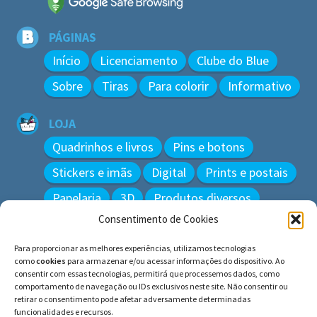
PÁGINAS
Início
Licenciamento
Clube do Blue
Sobre
Tiras
Para colorir
Informativo
LOJA
Quadrinhos e livros
Pins e botons
Stickers e imãs
Digital
Prints e postais
Papelaria
3D
Produtos diversos
Consentimento de Cookies
BUSCAR
Para proporcionar as melhores experiências, utilizamos tecnologias
Pesquisar
como
cookies
para armazenar e/ou acessar informações do dispositivo. Ao
por:
consentir com essas tecnologias, permitirá que processemos dados, como
comportamento de navegação ou IDs exclusivos neste site. Não consentir ou
retirar o consentimento pode afetar adversamente determinadas
funcionalidades e recursos.