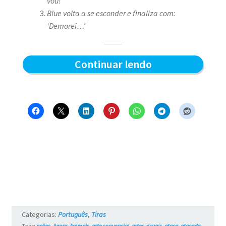
vou!’
Blue volta a se esconder e finaliza com:
‘Demorei…’
Demorou
Continuar lendo
–
Blue
e
os
Gatos
#16
Categorias:
Português
,
Tiras
Tags:
ações
,
Agora
,
Animais
,
arte sequencial
,
artes visuais
,
ataca
,
atacada
,