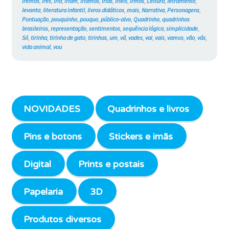
iremos
,
ires
,
iria
,
iriam
,
iríamos
,
irias
,
iríeis
,
irmos
,
Leitura
,
letramento
,
levanta
,
literatura infantil
,
livros didáticos
,
mais
,
Narrativa
,
Personagens
,
Pontuação
,
pouquinho
,
pouquo
,
público-alvo
,
Quadrinho
,
quadrinhos
brasileiros
,
representação
,
sentimentos
,
sequência lógica
,
simplicidade
,
Só
,
tirinha
,
tirinha de gato
,
tirinhas
,
um
,
vá
,
vades
,
vai
,
vais
,
vamos
,
vão
,
vás
,
vida animal
,
vou
NOVIDADES
Quadrinhos e livros
Pins e botons
Stickers e imãs
Digital
Prints e postais
Papelaria
3D
Produtos diversos