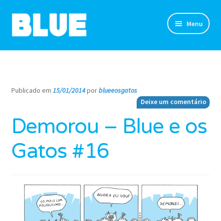
Pular
Pular
Menu
para
para
navegação
o
TIRINHAS
conteúdo
DESENHOS
Publicado em
15/01/2014
por
blueeosgatos
—
Deixe um comentário
NOVIDADES
Demorou – Blue e os
SOBRE
Gatos #16
CLUBE DO BLUE
LOJA
CONTATO