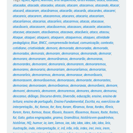
atacadas
,
atacado
,
atacados
,
atacais
,
atacam
,
atacamos
,
atacando
,
Atacar
,
atacará
,
atacaram
,
atacáramos
,
atacarão
,
atacarás
,
atacardes
,
atacarei
,
atacareis
,
atacarem
,
atacaremos
,
atacares
,
atacaria
,
atacariam
,
atacaríamos
,
atacarias
,
atacaríeis
,
atacarmos
,
atacas
,
atacasse
,
atacásseis
,
atacassem
,
atacássemos
,
atacasses
,
atacaste
,
atacastes
,
atacava
,
atacavam
,
atacávamos
,
atacavas
,
atacáveis
,
ataco
,
atacou
,
Ataque
,
ataquei
,
ataqueis
,
ataquem
,
ataquemos
,
ataques
,
atividade
pedagógica
,
Blue
,
BNCC
,
compreensão textual
,
comunicação
,
contexto
,
cotidiano
,
criatividade
,
demora
,
demorada
,
demoradas
,
demorado
,
demorados
,
demorais
,
demoram
,
demoramos
,
demorando
,
demorar
,
demorara
,
demoraram
,
demoráramos
,
demorarão
,
demoraras
,
demorardes
,
demorarei
,
demorareis
,
demorarem
,
demoraremos
,
demorares
,
demoraria
,
demorariam
,
demoraríamos
,
demorarias
,
demoraríeis
,
demorarmos
,
demoras
,
demorasse
,
demorásseis
,
demorassem
,
demorássemos
,
demorasses
,
demoraste
,
demorastes
,
demorava
,
demoravam
,
demorávamos
,
demoravas
,
demoráveis
,
demore
,
demorei
,
demoreis
,
demorem
,
demoremos
,
demores
,
demoro
,
demorou
,
descanso
,
diálogo
,
Discurso direto
,
Diversão
,
educação
,
ensino
,
ensino de
leitura
,
ensino de português
,
Ensino Fundamental
,
Escrita
,
eu
,
exercícios de
interpretação.
,
foi
,
fomos
,
for
,
fora
,
foram
,
fôramos
,
foras
,
fordes
,
fôreis
,
forem
,
fores
,
formos
,
fosse
,
fôsseis
,
fossem
,
fôssemos
,
fosses
,
foste
,
fostes
,
fui
,
Gato
,
gatos engraçados
,
grama
,
Gramática
,
história em quadrinhos
,
histórias
,
HQ
,
humor
,
ia
,
iam
,
íamos
,
ias
,
ida
,
idas
,
ides
,
ido
,
idos
,
íeis
,
ilustração
,
indo
,
interpretação
,
ir
,
irá
,
irão
,
irás
,
irdes
,
irei
,
ireis
,
irem
,