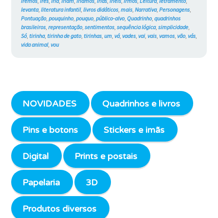
iremos
,
ires
,
iria
,
iriam
,
iríamos
,
irias
,
iríeis
,
irmos
,
Leitura
,
letramento
,
levanta
,
literatura infantil
,
livros didáticos
,
mais
,
Narrativa
,
Personagens
,
Pontuação
,
pouquinho
,
pouquo
,
público-alvo
,
Quadrinho
,
quadrinhos
brasileiros
,
representação
,
sentimentos
,
sequência lógica
,
simplicidade
,
Só
,
tirinha
,
tirinha de gato
,
tirinhas
,
um
,
vá
,
vades
,
vai
,
vais
,
vamos
,
vão
,
vás
,
vida animal
,
vou
NOVIDADES
Quadrinhos e livros
Pins e botons
Stickers e imãs
Digital
Prints e postais
Papelaria
3D
Produtos diversos