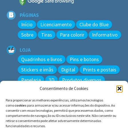
PÁGINAS
Início
Licenciamento
Clube do Blue
Sobre
Tiras
Para colorir
Informativo
LOJA
Quadrinhos e livros
Pins e botons
Stickers e imãs
Digital
Prints e postais
Papelaria
3D
Produtos diversos
Consentimento de Cookies
BUSCAR
Para proporcionar as melhores experiências, utilizamos tecnologias
Pesquisar
como
cookies
para armazenar e/ou acessar informações do dispositivo. Ao
por:
consentir com essas tecnologias, permitirá que processemos dados, como
comportamento de navegação ou IDs exclusivos neste site. Não consentir ou
retirar o consentimento pode afetar adversamente determinadas
funcionalidades e recursos.