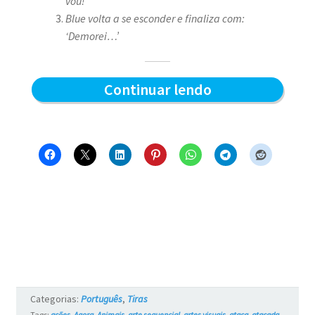
vou!’
Blue volta a se esconder e finaliza com:
‘Demorei…’
Demorou
Continuar lendo
–
Blue
e
os
Gatos
#16
Categorias:
Português
,
Tiras
Tags:
ações
,
Agora
,
Animais
,
arte sequencial
,
artes visuais
,
ataca
,
atacada
,