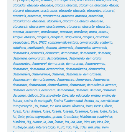
atacadas
,
atacado
,
atacados
,
atacais
,
atacam
,
atacamos
,
atacando
,
Atacar
,
atacará
,
atacaram
,
atacáramos
,
atacarão
,
atacarás
,
atacardes
,
atacarei
,
atacareis
,
atacarem
,
atacaremos
,
atacares
,
atacaria
,
atacariam
,
atacaríamos
,
atacarias
,
atacaríeis
,
atacarmos
,
atacas
,
atacasse
,
atacásseis
,
atacassem
,
atacássemos
,
atacasses
,
atacaste
,
atacastes
,
atacava
,
atacavam
,
atacávamos
,
atacavas
,
atacáveis
,
ataco
,
atacou
,
Ataque
,
ataquei
,
ataqueis
,
ataquem
,
ataquemos
,
ataques
,
atividade
pedagógica
,
Blue
,
BNCC
,
compreensão textual
,
comunicação
,
contexto
,
cotidiano
,
criatividade
,
demora
,
demorada
,
demoradas
,
demorado
,
demorados
,
demorais
,
demoram
,
demoramos
,
demorando
,
demorar
,
demorara
,
demoraram
,
demoráramos
,
demorarão
,
demoraras
,
demorardes
,
demorarei
,
demorareis
,
demorarem
,
demoraremos
,
demorares
,
demoraria
,
demorariam
,
demoraríamos
,
demorarias
,
demoraríeis
,
demorarmos
,
demoras
,
demorasse
,
demorásseis
,
demorassem
,
demorássemos
,
demorasses
,
demoraste
,
demorastes
,
demorava
,
demoravam
,
demorávamos
,
demoravas
,
demoráveis
,
demore
,
demorei
,
demoreis
,
demorem
,
demoremos
,
demores
,
demoro
,
demorou
,
descanso
,
diálogo
,
Discurso direto
,
Diversão
,
educação
,
ensino
,
ensino de
leitura
,
ensino de português
,
Ensino Fundamental
,
Escrita
,
eu
,
exercícios de
interpretação.
,
foi
,
fomos
,
for
,
fora
,
foram
,
fôramos
,
foras
,
fordes
,
fôreis
,
forem
,
fores
,
formos
,
fosse
,
fôsseis
,
fossem
,
fôssemos
,
fosses
,
foste
,
fostes
,
fui
,
Gato
,
gatos engraçados
,
grama
,
Gramática
,
história em quadrinhos
,
histórias
,
HQ
,
humor
,
ia
,
iam
,
íamos
,
ias
,
ida
,
idas
,
ides
,
ido
,
idos
,
íeis
,
ilustração
,
indo
,
interpretação
,
ir
,
irá
,
irão
,
irás
,
irdes
,
irei
,
ireis
,
irem
,