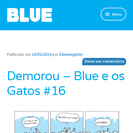
Pular
Pular
Menu
para
para
navegação
o
TIRINHAS
conteúdo
DESENHOS
Publicado em
15/01/2014
por
blueeosgatos
—
Deixe um comentário
NOVIDADES
Demorou – Blue e os
SOBRE
Gatos #16
CLUBE DO BLUE
LOJA
CONTATO