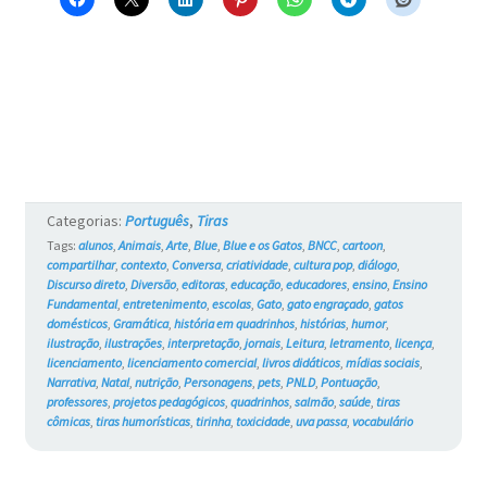
Perigosa
–
Blue
e
os
Gatos
Categorias:
Português
,
Tiras
#767
Tags:
alunos
,
Animais
,
Arte
,
Blue
,
Blue e os Gatos
,
BNCC
,
cartoon
,
compartilhar
,
contexto
,
Conversa
,
criatividade
,
cultura pop
,
diálogo
,
Discurso direto
,
Diversão
,
editoras
,
educação
,
educadores
,
ensino
,
Ensino
Fundamental
,
entretenimento
,
escolas
,
Gato
,
gato engraçado
,
gatos
domésticos
,
Gramática
,
história em quadrinhos
,
histórias
,
humor
,
ilustração
,
ilustrações
,
interpretação
,
jornais
,
Leitura
,
letramento
,
licença
,
licenciamento
,
licenciamento comercial
,
livros didáticos
,
mídias sociais
,
Narrativa
,
Natal
,
nutrição
,
Personagens
,
pets
,
PNLD
,
Pontuação
,
professores
,
projetos pedagógicos
,
quadrinhos
,
salmão
,
saúde
,
tiras
cômicas
,
tiras humorísticas
,
tirinha
,
toxicidade
,
uva passa
,
vocabulário