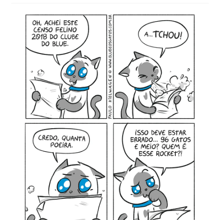
MINHA CONTA
CARRINHO
Search Button
Search
for: