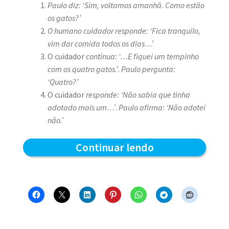
Paulo diz: ‘Sim, voltamos amanhã. Como estão
os gatos?’
O humano cuidador responde: ‘Fica tranquilo,
vim dar comida todos os dias…’
O cuidador
continua: ‘…E fiquei um tempinho
com os quatro gatos.’
.
Paulo pergunta:
‘Quatro?’
O cuidador
responde: ‘Não sabia que tinha
adotado mais um…’
.
Paulo afirma: ‘Não adotei
não.’
Quatro
Continuar lendo
Gatos?
–
Blue
e