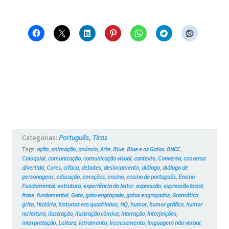
e
a
Maritaca
Barulhenta
–
Blue
e
os
Categorias:
Português
,
Tiras
Gatos
Tags:
ação
,
animação
,
anúncio
,
Arte
,
Blue
,
Blue e os Gatos
,
BNCC
,
Coloquial
,
comunicação
,
comunicação visual
,
contexto
,
Conversa
,
conversa
#766
divertida
,
Cores
,
crítica
,
debates
,
deslocamento
,
diálogo
,
diálogo de
personagens
,
educação
,
emoções
,
ensino
,
ensino de português
,
Ensino
Fundamental
,
estrutura
,
experiência do leitor
,
expressão
,
expressão facial
,
frase
,
fundamental
,
Gato
,
gato engraçado
,
gatos engraçados
,
Gramática
,
grito
,
História
,
historias em quadrinhos
,
HQ
,
humor
,
humor gráfico
,
humor
na leitura
,
ilustração
,
ilustração cômica
,
interação
,
Interjeições
,
interpretação
,
Leitura
,
letramento
,
licenciamento
,
linguagem não verbal
,