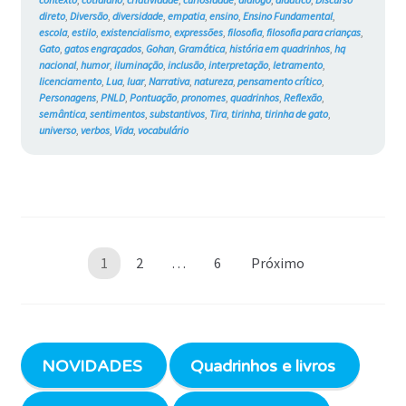
direto
,
Diversão
,
diversidade
,
empatia
,
ensino
,
Ensino Fundamental
,
escola
,
estilo
,
existencialismo
,
expressões
,
filosofia
,
filosofia para crianças
,
Gato
,
gatos engraçados
,
Gohan
,
Gramática
,
história em quadrinhos
,
hq
nacional
,
humor
,
iluminação
,
inclusão
,
interpretação
,
letramento
,
licenciamento
,
Lua
,
luar
,
Narrativa
,
natureza
,
pensamento crítico
,
Personagens
,
PNLD
,
Pontuação
,
pronomes
,
quadrinhos
,
Reflexão
,
semântica
,
sentimentos
,
substantivos
,
Tira
,
tirinha
,
tirinha de gato
,
universo
,
verbos
,
Vida
,
vocabulário
Paginação
1
2
…
6
Próximo
de
posts
NOVIDADES
Quadrinhos e livros