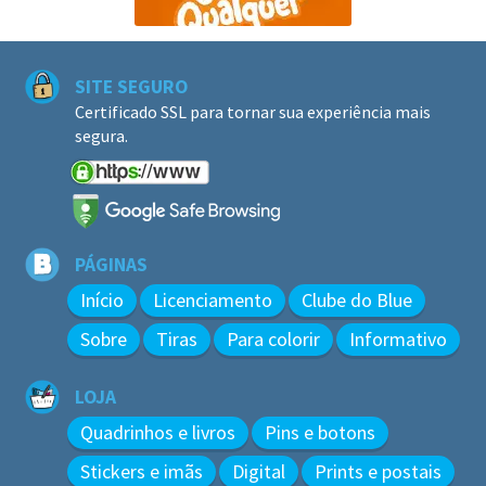
SITE SEGURO
Certificado SSL para tornar sua experiência mais
segura.
PÁGINAS
Início
Licenciamento
Clube do Blue
Sobre
Tiras
Para colorir
Informativo
LOJA
Quadrinhos e livros
Pins e botons
Stickers e imãs
Digital
Prints e postais