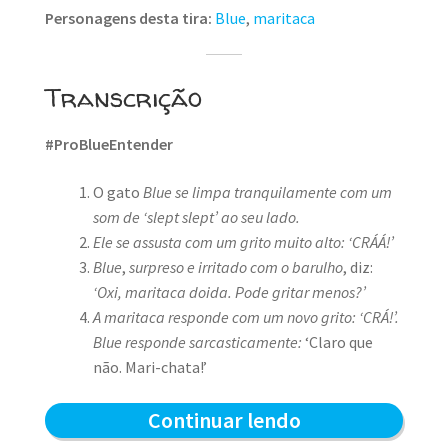
Personagens desta tira:
Blue
,
maritaca
Transcrição
#ProBlueEntender
O gato
Blue se limpa tranquilamente com um
som de ‘slept slept’ ao seu lado.
Ele se assusta com um grito muito alto: ‘CRÁÁ!’
Blue
,
surpreso e irritado com o barulho
, diz:
‘Oxi, maritaca doida. Pode gritar menos?’
A maritaca responde com um novo grito:
‘CRÁ!’.
Blue responde sarcasticamente:
‘Claro que
não. Mari-chata!’
Blue
Continuar lendo