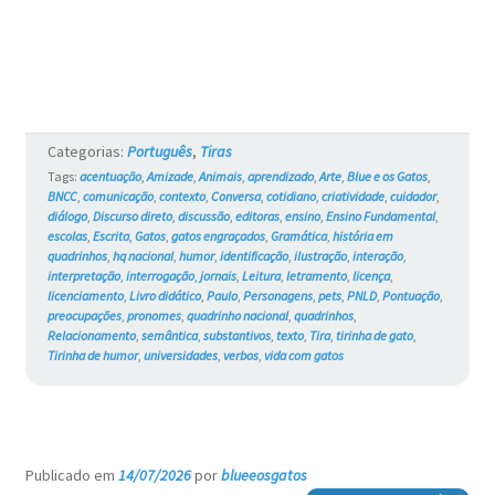
os
Gatos
#768
Categorias:
Português
,
Tiras
Tags:
acentuação
,
Amizade
,
Animais
,
aprendizado
,
Arte
,
Blue e os Gatos
,
BNCC
,
comunicação
,
contexto
,
Conversa
,
cotidiano
,
criatividade
,
cuidador
,
diálogo
,
Discurso direto
,
discussão
,
editoras
,
ensino
,
Ensino Fundamental
,
escolas
,
Escrita
,
Gatos
,
gatos engraçados
,
Gramática
,
história em
quadrinhos
,
hq nacional
,
humor
,
identificação
,
ilustração
,
interação
,
interpretação
,
interrogação
,
jornais
,
Leitura
,
letramento
,
licença
,
licenciamento
,
Livro didático
,
Paulo
,
Personagens
,
pets
,
PNLD
,
Pontuação
,
preocupações
,
pronomes
,
quadrinho nacional
,
quadrinhos
,
Relacionamento
,
semântica
,
substantivos
,
texto
,
Tira
,
tirinha de gato
,
Tirinha de humor
,
universidades
,
verbos
,
vida com gatos
Publicado em
14/07/2026
por
blueeosgatos
—