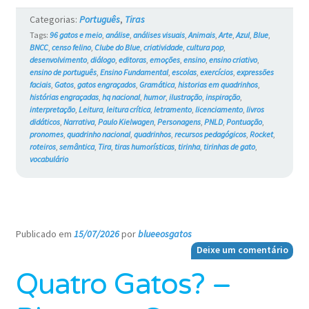
Blue
Categorias:
Português
,
Tiras
e
Tags:
96 gatos e meio
,
análise
,
análises visuais
,
Animais
,
Arte
,
Azul
,
Blue
,
BNCC
,
censo felino
,
Clube do Blue
,
criatividade
,
cultura pop
,
os
desenvolvimento
,
diálogo
,
editoras
,
emoções
,
ensino
,
ensino criativo
,
ensino de português
,
Ensino Fundamental
,
escolas
,
exercícios
,
expressões
Gatos
faciais
,
Gatos
,
gatos engraçados
,
Gramática
,
historias em quadrinhos
,
histórias engraçadas
,
hq nacional
,
humor
,
ilustração
,
inspiração
,
#769
interpretação
,
Leitura
,
leitura crítica
,
letramento
,
licenciamento
,
livros
didáticos
,
Narrativa
,
Paulo Kielwagen
,
Personagens
,
PNLD
,
Pontuação
,
pronomes
,
quadrinho nacional
,
quadrinhos
,
recursos pedagógicos
,
Rocket
,
roteiros
,
semântica
,
Tira
,
tiras humorísticas
,
tirinha
,
tirinhas de gato
,
vocabulário
Publicado em
15/07/2026
por
blueeosgatos
—
Deixe um comentário
Quatro Gatos? –