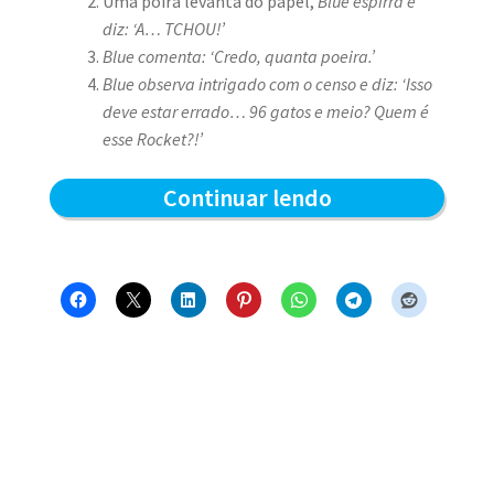
Uma poira levanta do papel,
Blue espirra e
diz: ‘A… TCHOU!’
Blue comenta: ‘Credo, quanta poeira.’
Blue observa intrigado com o censo e diz: ‘Isso
deve estar errado… 96 gatos e meio? Quem é
esse Rocket?!’
Censo
Continuar lendo
Felino
2018
do
Clube
do
Blue
–