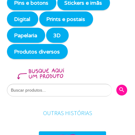
Pins e botons
Stickers e imãs
Digital
Prints e postais
Papelaria
3D
Produtos diversos
Search Butto
Search
for:
OUTRAS HISTÓRIAS