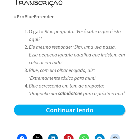
Transcrição
#ProBlueEntender
O gato
Blue pergunta: ‘Você sabe o que é isto
aqui?’
Ele mesmo responde: ‘Sim, uma uva passa.
Essa pequena iguaria natalina que insistem em
colocar em tudo.’
Blue, com um olhar enojado, diz:
‘Extremamente tóxico para mim.’
Blue acrescenta em tom de proposta:
‘Proponho um
salmãotone
para o próximo ano.’
Uma
Continuar lendo
Uva
Passa