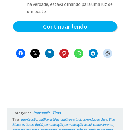
na verdade, estava olhando para uma luz de
um poste.
Reflexões
Continuar lendo
Noturnas
–
Blue
e
os
Gatos
#764
Categorias:
Português
,
Tiras
Tags:
acentuação
,
análise gráfica
,
análise textual
,
aprendizado
,
Arte
,
Blue
,
Blue e os Gatos
,
BNCC
,
comunicação
,
comunicação visual
,
conhecimento
,
contexto
,
cotidiano
,
criatividade
,
curiosidade
,
diálogo
,
didático
,
Discurso