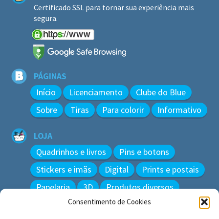
Certificado SSL para tornar sua experiência mais
segura.
PÁGINAS
Início
Licenciamento
Clube do Blue
Sobre
Tiras
Para colorir
Informativo
LOJA
Quadrinhos e livros
Pins e botons
Stickers e imãs
Digital
Prints e postais
Papelaria
3D
Produtos diversos
Consentimento de Cookies
BUSCAR