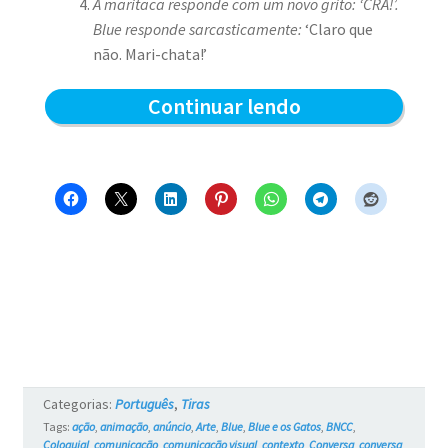
A maritaca responde com um novo grito:
‘CRÁ!’.
Blue responde sarcasticamente:
‘Claro que
não. Mari-chata!’
Blue
Continuar lendo
e
a
Maritaca
Barulhenta
–
Blue
e
os
Categorias:
Português
,
Tiras
Gatos
Tags:
ação
,
animação
,
anúncio
,
Arte
,
Blue
,
Blue e os Gatos
,
BNCC
,
Coloquial
,
comunicação
,
comunicação visual
,
contexto
,
Conversa
,
conversa