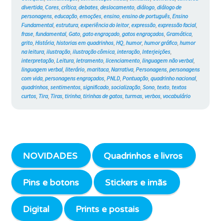
#766
divertida
,
Cores
,
crítica
,
debates
,
deslocamento
,
diálogo
,
diálogo de
personagens
,
educação
,
emoções
,
ensino
,
ensino de português
,
Ensino
Fundamental
,
estrutura
,
experiência do leitor
,
expressão
,
expressão facial
,
frase
,
fundamental
,
Gato
,
gato engraçado
,
gatos engraçados
,
Gramática
,
grito
,
História
,
historias em quadrinhos
,
HQ
,
humor
,
humor gráfico
,
humor
na leitura
,
ilustração
,
ilustração cômica
,
interação
,
Interjeições
,
interpretação
,
Leitura
,
letramento
,
licenciamento
,
linguagem não verbal
,
linguagem verbal
,
literário
,
maritaca
,
Narrativa
,
Personagens
,
personagens
com vida
,
personagens engraçados
,
PNLD
,
Pontuação
,
quadrinho nacional
,
quadrinhos
,
sentimentos
,
significado
,
socialização
,
Sono
,
texto
,
textos
curtos
,
Tira
,
Tiras
,
tirinha
,
tirinhas de gatos
,
turmas
,
verbos
,
vocabulário
NOVIDADES
Quadrinhos e livros
Pins e botons
Stickers e imãs
Digital
Prints e postais