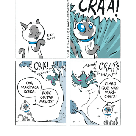
MINHA CONTA
CARRINHO
Search Button
Search
for: