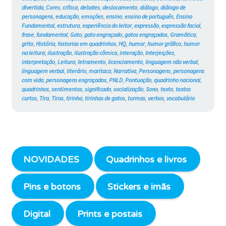
#766
divertida
,
Cores
,
crítica
,
debates
,
deslocamento
,
diálogo
,
diálogo de
personagens
,
educação
,
emoções
,
ensino
,
ensino de português
,
Ensino
Fundamental
,
estrutura
,
experiência do leitor
,
expressão
,
expressão facial
,
frase
,
fundamental
,
Gato
,
gato engraçado
,
gatos engraçados
,
Gramática
,
grito
,
História
,
historias em quadrinhos
,
HQ
,
humor
,
humor gráfico
,
humor
na leitura
,
ilustração
,
ilustração cômica
,
interação
,
Interjeições
,
interpretação
,
Leitura
,
letramento
,
licenciamento
,
linguagem não verbal
,
linguagem verbal
,
literário
,
maritaca
,
Narrativa
,
Personagens
,
personagens
com vida
,
personagens engraçados
,
PNLD
,
Pontuação
,
quadrinho nacional
,
quadrinhos
,
sentimentos
,
significado
,
socialização
,
Sono
,
texto
,
textos
curtos
,
Tira
,
Tiras
,
tirinha
,
tirinhas de gatos
,
turmas
,
verbos
,
vocabulário
NOVIDADES
Quadrinhos e livros
Pins e botons
Stickers e imãs
Digital
Prints e postais