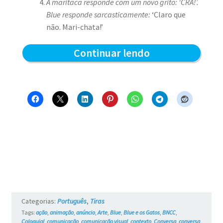
A maritaca responde com um novo grito:
‘CRÁ!’.
Blue responde sarcasticamente:
‘Claro que
não. Mari-chata!’
Blue
Continuar lendo
e
a
Maritaca
Barulhenta
–
Blue
e
os
Categorias:
Português
,
Tiras
Gatos
Tags:
ação
,
animação
,
anúncio
,
Arte
,
Blue
,
Blue e os Gatos
,
BNCC
,
Coloquial
,
comunicação
,
comunicação visual
,
contexto
,
Conversa
,
conversa