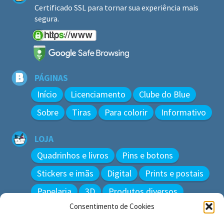
Certificado SSL para tornar sua experiência mais
segura.
PÁGINAS
Início
Licenciamento
Clube do Blue
Sobre
Tiras
Para colorir
Informativo
LOJA
Quadrinhos e livros
Pins e botons
Stickers e imãs
Digital
Prints e postais
Papelaria
3D
Produtos diversos
Consentimento de Cookies
BUSCAR