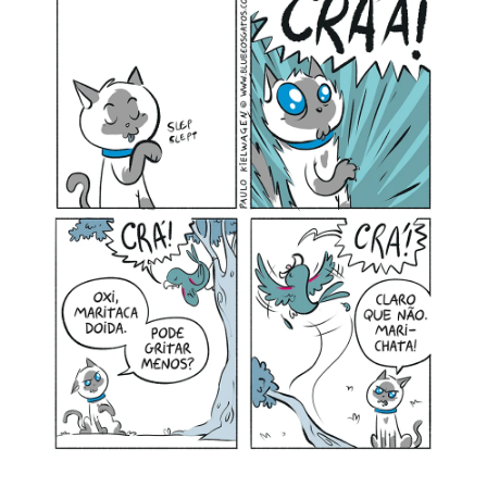
MINHA CONTA
CARRINHO
Search Button
Search
for: