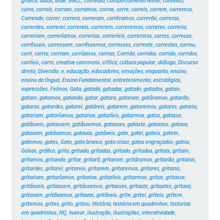
gráfica
,
aulas
,
Blue
,
BNCC
,
comédia
,
comportamento felino
,
contexto
,
corra
,
corrais
,
corram
,
corramos
,
corras
,
corre
,
correis
,
correm
,
corremos
,
Correndo
,
correr
,
correra
,
correram
,
corrêramos
,
correrão
,
correras
,
correrdes
,
correrei
,
correreis
,
correrem
,
correremos
,
correres
,
correria
,
correriam
,
correríamos
,
correrias
,
correríeis
,
corrermos
,
corres
,
corresse
,
corrêsseis
,
corressem
,
corrêssemos
,
corresses
,
correste
,
correstes
,
correu
,
corri
,
corria
,
corriam
,
corríamos
,
corrias
,
Corrida
,
corridas
,
corrido
,
corridos
,
corríeis
,
corro
,
creative commons
,
crítica
,
cultura popular
,
diálogo
,
Discurso
direto
,
Diversão
,
e
,
educação
,
educadores
,
emoções
,
enquanto
,
ensino
,
ensino da língua
,
Ensino Fundamental
,
entretenimento
,
estratégias
,
expressões
,
Felinos
,
Gata
,
gatada
,
gatadas
,
gatado
,
gatados
,
gatais
,
gatam
,
gatamos
,
gatando
,
gatar
,
gatara
,
gataram
,
gatáramos
,
gatarão
,
gataras
,
gatardes
,
gatarei
,
gatáreis
,
gatarem
,
gataremos
,
gatares
,
gataria
,
gatariam
,
gataríamos
,
gatarias
,
gataríeis
,
gatarmos
,
gatas
,
gatasse
,
gatásseis
,
gatassem
,
gatássemos
,
gatasses
,
gataste
,
gatastes
,
gatava
,
gatavam
,
gatávamos
,
gatavas
,
gatáveis
,
gate
,
gatei
,
gateis
,
gatem
,
gatemos
,
gates
,
Gato
,
gato branco
,
gato cinza
,
gatos engraçados
,
gatou
,
Gohan
,
gráfico
,
grita
,
gritada
,
gritadas
,
gritado
,
gritados
,
gritais
,
gritam
,
gritamos
,
gritando
,
gritar
,
gritará
,
gritaram
,
gritáramos
,
gritarão
,
gritaras
,
gritardes
,
gritarei
,
gritareis
,
gritarem
,
gritaremos
,
gritares
,
gritaria
,
gritariam
,
gritaríamos
,
gritarias
,
gritaríeis
,
gritarmos
,
gritas
,
gritasse
,
gritásseis
,
gritassem
,
gritássemos
,
gritasses
,
gritaste
,
gritastes
,
gritava
,
gritavam
,
gritávamos
,
gritavas
,
gritáveis
,
grite
,
gritei
,
griteis
,
gritem
,
gritemos
,
grites
,
grito
,
gritou
,
História
,
história em quadrinhos
,
historias
em quadrinhos
,
HQ
,
humor
,
ilustração
,
ilustrações
,
interatividade
,