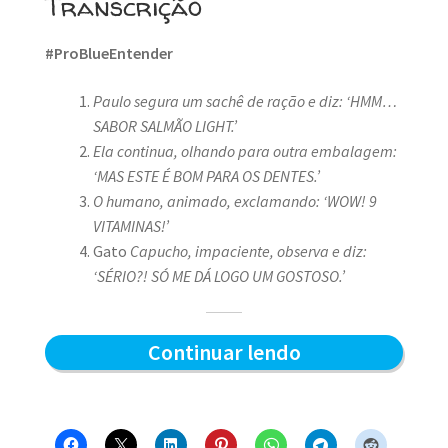
Transcrição
#ProBlueEntender
Paulo segura um sachê de ração e diz: ‘HMM…
SABOR SALMÃO LIGHT.’
Ela continua, olhando para outra embalagem:
‘MAS ESTE É BOM PARA OS DENTES.’
O humano, animado, exclamando: ‘WOW! 9
VITAMINAS!’
Gato
Capucho, impaciente, observa e diz:
‘SÉRIO?! SÓ ME DÁ LOGO UM GOSTOSO.’
Sabor
Continuar lendo
do
sachê