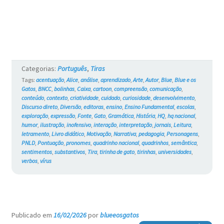
Blue
e
os
Gatos
Categorias:
Português
,
Tiras
#762
Tags:
acentuação
,
Alice
,
análise
,
aprendizado
,
Arte
,
Autor
,
Blue
,
Blue e os
Gatos
,
BNCC
,
bolinhas
,
Caixa
,
cartoon
,
compreensão
,
comunicação
,
conteúdo
,
contexto
,
criatividade
,
cuidado
,
curiosidade
,
desenvolvimento
,
Discurso direto
,
Diversão
,
editoras
,
ensino
,
Ensino Fundamental
,
escolas
,
exploração
,
expressão
,
Fonte
,
Gato
,
Gramática
,
História
,
HQ
,
hq nacional
,
humor
,
ilustração
,
inofensivo
,
interação
,
interpretação
,
jornais
,
Leitura
,
letramento
,
Livro didático
,
Motivação
,
Narrativa
,
pedagogia
,
Personagens
,
PNLD
,
Pontuação
,
pronomes
,
quadrinho nacional
,
quadrinhos
,
semântica
,
sentimentos
,
substantivos
,
Tira
,
tirinha de gato
,
tirinhas
,
universidades
,
verbos
,
vírus
Publicado em
16/02/2026
por
blueeosgatos
—