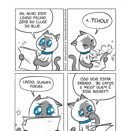
MINHA CONTA
CARRINHO
Search Button
Search
for: