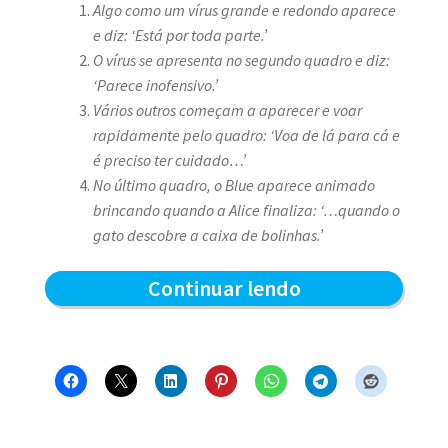
Algo como um vírus grande e redondo aparece
e diz: ‘Está por toda parte.’
O vírus se apresenta no segundo quadro e diz:
‘Parece inofensivo.’
Vários outros começam a aparecer e voar
rapidamente pelo quadro: ‘Voa de lá para cá e
é preciso ter cuidado…’
No último quadro, o Blue aparece animado
brincando quando a Alice finaliza: ‘…quando o
gato descobre a caixa de bolinhas.’
A
Continuar lendo
caça
ao
vírus
–