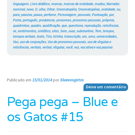
linguagem
,
Livro didático
,
marcas
,
marcas de oralidade
,
mudou
,
Narrador
,
nominal
,
novo
,
O
,
olha
,
Olhar
,
Onomatopéia
,
Onomatopéias
,
oralidade
,
ou
,
para
,
passiva
,
pausa
,
perfume
,
Personagem
,
pessoais
,
Pontuação
,
por
,
Porta
,
português
,
produtoras
,
pronomes
,
pronomes pessoais
,
próprias
,
quadrinhos
,
quadro
,
qualificação
,
que
,
questiona
,
reprodução
,
reticências
,
se
,
sentimentos
,
sintática
,
sites
,
Som
,
suas
,
substantivo
,
Tem
,
tempos
,
tempos verbais
,
texto
,
Tira
,
tirinha
,
transcrição
,
um
,
uma
,
universidades
,
Uso
,
uso de conjunções
,
Uso de pronomes pessoais
,
uso de vírgulas e
reticências
,
verbais
,
verbal
,
vírgulas
,
você
,
voz
,
voz ativa e voz passiva
Publicado em
15/01/2014
por
blueeosgatos
—
Deixe um comentário
Pega pega – Blue e
os Gatos #15