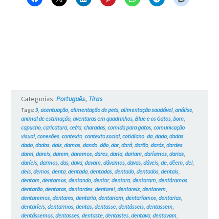
–
Blue
e
os
Gatos
#761
Categorias:
Português
,
Tiras
Tags:
9
,
acentuação
,
alimentação de pets
,
alimentação saudável
,
análise
,
animal de estimação
,
aventuras em quadrinhos
,
Blue e os Gatos
,
bom
,
capucho
,
caricatura
,
cefra
,
charadas
,
comida para gatos
,
comunicação
visual
,
conexões
,
contexto
,
contexto social
,
cotidiano
,
da
,
dada
,
dadas
,
dado
,
dados
,
dais
,
damos
,
dando
,
dão
,
dar
,
dará
,
darão
,
darás
,
dardes
,
darei
,
dareis
,
darem
,
daremos
,
dares
,
daria
,
dariam
,
daríamos
,
darias
,
daríeis
,
darmos
,
das
,
dava
,
davam
,
dávamos
,
davas
,
dáveis
,
de
,
dêem
,
dei
,
deis
,
demos
,
denta
,
dentada
,
dentadas
,
dentado
,
dentados
,
dentais
,
dentam
,
dentamos
,
dentando
,
dentar
,
dentara
,
dentaram
,
dentáramos
,
dentarão
,
dentaras
,
dentardes
,
dentarei
,
dentareis
,
dentarem
,
dentaremos
,
dentares
,
dentaria
,
dentariam
,
dentaríamos
,
dentarias
,
dentaríeis
,
dentarmos
,
dentas
,
dentasse
,
dentásseis
,
dentassem
,
dentássemos
,
dentasses
,
dentaste
,
dentastes
,
dentava
,
dentavam
,