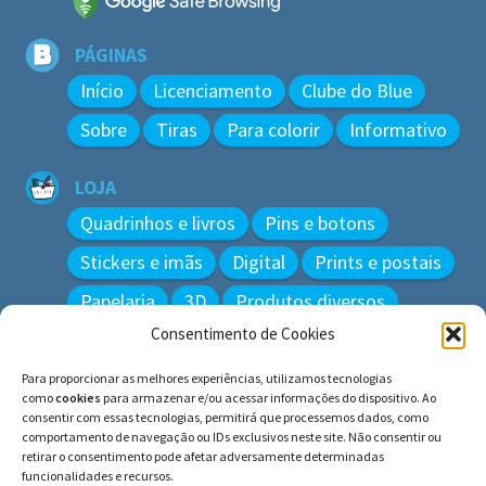
PÁGINAS
Início
Licenciamento
Clube do Blue
Sobre
Tiras
Para colorir
Informativo
LOJA
Quadrinhos e livros
Pins e botons
Stickers e imãs
Digital
Prints e postais
Papelaria
3D
Produtos diversos
Consentimento de Cookies
BUSCAR
Para proporcionar as melhores experiências, utilizamos tecnologias
Pesquisar
como
cookies
para armazenar e/ou acessar informações do dispositivo. Ao
por:
consentir com essas tecnologias, permitirá que processemos dados, como
comportamento de navegação ou IDs exclusivos neste site. Não consentir ou
retirar o consentimento pode afetar adversamente determinadas
funcionalidades e recursos.