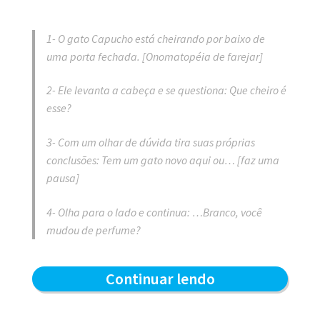
1- O gato Capucho está cheirando por baixo de
uma porta fechada. [Onomatopéia de farejar]
2- Ele levanta a cabeça e se questiona: Que cheiro é
esse?
3- Com um olhar de dúvida tira suas próprias
conclusões: Tem um gato novo aqui ou… [faz uma
pausa]
4- Olha para o lado e continua: …Branco, você
mudou de perfume?
Que
Continuar lendo
cheiro