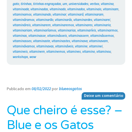
gato
,
tirinhas
,
tirinhas engraçadas
,
um
,
universidades
,
verbos
,
vitamina
,
vitaminada
,
vitaminadas
,
vitaminado
,
vitaminados
,
vitaminais
,
vitaminam
,
vitaminamos
,
vitaminando
,
vitaminar
,
vitaminará
,
vitaminaram
,
vitamináramos
,
vitaminarão
,
vitaminarás
,
vitaminardes
,
vitaminarei
,
vitamináreis
,
vitaminarem
,
vitaminaremos
,
vitaminares
,
vitaminaria
,
vitaminariam
,
vitaminaríamos
,
vitaminarias
,
vitaminaríeis
,
vitaminarmos
,
vitaminas
,
vitaminasse
,
vitaminásseis
,
vitaminassem
,
vitaminássemos
,
vitaminasses
,
vitaminaste
,
vitaminastes
,
vitaminava
,
vitaminavam
,
vitaminávamos
,
vitaminavas
,
vitamináveis
,
vitamine
,
vitaminei
,
vitamineis
,
vitaminem
,
vitaminemos
,
vitamines
,
vitamino
,
vitaminou
,
workshops
,
wow
Publicado em
08/02/2022
por
blueeosgatos
—
Deixe um comentário
Que cheiro é esse? –
Blue e os Gatos