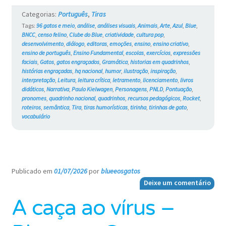
Blue
Categorias:
Português
,
Tiras
e
Tags:
96 gatos e meio
,
análise
,
análises visuais
,
Animais
,
Arte
,
Azul
,
Blue
,
BNCC
,
censo felino
,
Clube do Blue
,
criatividade
,
cultura pop
,
os
desenvolvimento
,
diálogo
,
editoras
,
emoções
,
ensino
,
ensino criativo
,
ensino de português
,
Ensino Fundamental
,
escolas
,
exercícios
,
expressões
Gatos
faciais
,
Gatos
,
gatos engraçados
,
Gramática
,
historias em quadrinhos
,
histórias engraçadas
,
hq nacional
,
humor
,
ilustração
,
inspiração
,
#769
interpretação
,
Leitura
,
leitura crítica
,
letramento
,
licenciamento
,
livros
didáticos
,
Narrativa
,
Paulo Kielwagen
,
Personagens
,
PNLD
,
Pontuação
,
pronomes
,
quadrinho nacional
,
quadrinhos
,
recursos pedagógicos
,
Rocket
,
roteiros
,
semântica
,
Tira
,
tiras humorísticas
,
tirinha
,
tirinhas de gato
,
vocabulário
Publicado em
01/07/2026
por
blueeosgatos
—
Deixe um comentário
A caça ao vírus –