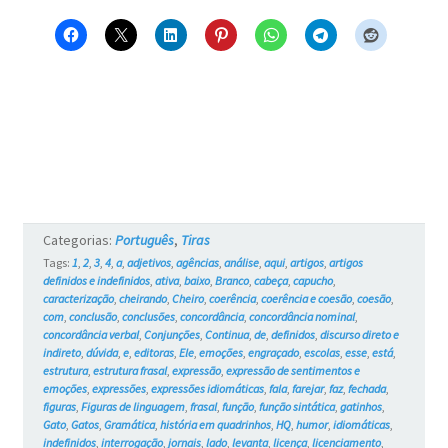
é
esse?
–
Blue
e
os
Gatos
Categorias:
Português
,
Tiras
#732
Tags:
1
,
2
,
3
,
4
,
a
,
adjetivos
,
agências
,
análise
,
aqui
,
artigos
,
artigos
definidos e indefinidos
,
ativa
,
baixo
,
Branco
,
cabeça
,
capucho
,
caracterização
,
cheirando
,
Cheiro
,
coerência
,
coerência e coesão
,
coesão
,
com
,
conclusão
,
conclusões
,
concordância
,
concordância nominal
,
concordância verbal
,
Conjunções
,
Continua
,
de
,
definidos
,
discurso direto e
indireto
,
dúvida
,
e
,
editoras
,
Ele
,
emoções
,
engraçado
,
escolas
,
esse
,
está
,
estrutura
,
estrutura frasal
,
expressão
,
expressão de sentimentos e
emoções
,
expressões
,
expressões idiomáticas
,
fala
,
farejar
,
faz
,
fechada
,
figuras
,
Figuras de linguagem
,
frasal
,
função
,
função sintática
,
gatinhos
,
Gato
,
Gatos
,
Gramática
,
história em quadrinhos
,
HQ
,
humor
,
idiomáticas
,
indefinidos
,
interrogação
,
jornais
,
lado
,
levanta
,
licença
,
licenciamento
,