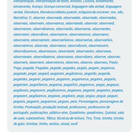
interpretação
,
Interpretação de texto
,
leitores
,
Leitura
,
lentamente
,
letramento
,
licença
,
licença comercial
,
linguagem não verbal
,
linguagem
verbal
,
literatura
,
literatura infanto-juvenil
,
máquina de escrever
,
me
,
não
,
Narrativa
,
O
,
observa
,
observada
,
observadas
,
observado
,
observados
,
observais
,
observam
,
observamos
,
observando
,
observar
,
observará
,
observaram
,
observáramos
,
observarão
,
observaras
,
observardes
,
observarei
,
observáreis
,
observarem
,
observaremos
,
observares
,
observaria
,
observariam
,
observaríamos
,
observarias
,
observaríeis
,
observarmos
,
observas
,
observasse
,
observásseis
,
observassem
,
observássemos
,
observasses
,
observaste
,
observastes
,
observava
,
observavam
,
observávamos
,
observavas
,
observáveis
,
observe
,
observei
,
observeis
,
observem
,
observemos
,
observes
,
observo
,
observou
,
Paulo
,
Pega
,
pegada
,
Pegadas
,
pegado
,
pegados
,
pegais
,
pegam
,
pegamos
,
pegando
,
pegar
,
pegará
,
pegaram
,
pegáramos
,
pegarão
,
pegarás
,
pegardes
,
pegarei
,
pegareis
,
pegarem
,
pegaremos
,
pegares
,
pegaria
,
pegariam
,
pegaríamos
,
pegarias
,
pegaríeis
,
pegarmos
,
pegas
,
pegasse
,
pegásseis
,
pegassem
,
pegássemos
,
pegasses
,
pegaste
,
pegastes
,
pegava
,
pegavam
,
pegávamos
,
pegavas
,
pegáveis
,
pego
,
pegou
,
pegue
,
peguei
,
pegueis
,
peguem
,
peguemos
,
pegues
,
pelo
,
Personagens
,
personagens de
tirinha
,
Pontuação
,
produção textual
,
professores
,
professores de
português
,
publicações
,
público-alvo
,
Quadrinho
,
quadrinhos
,
Quintal
,
sala
de aula
,
substantivos
,
Tática
,
técnicas de leitura
,
Tira
,
Tiras
,
tirinha
,
tirinha
de gato
,
tirinhas
,
Velho
,
verbos
,
visual
,
você