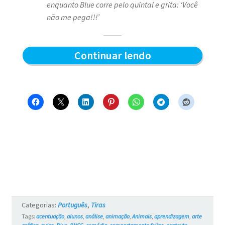
enquanto Blue corre pelo quintal e grita: ‘Você
não me pega!!!’
Pega
Continuar lendo
pega
–
Blue
e
os
Gatos
#15
Categorias:
Português
,
Tiras
Tags:
acentuação
,
alunos
,
análise
,
animação
,
Animais
,
aprendizagem
,
arte