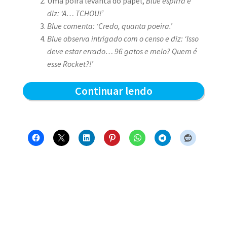
Uma poira levanta do papel,
Blue espirra e
diz: ‘A… TCHOU!’
Blue comenta: ‘Credo, quanta poeira.’
Blue observa intrigado com o censo e diz: ‘Isso
deve estar errado… 96 gatos e meio? Quem é
esse Rocket?!’
Censo
Continuar lendo
Felino
2018
do
Clube
do
Blue
–