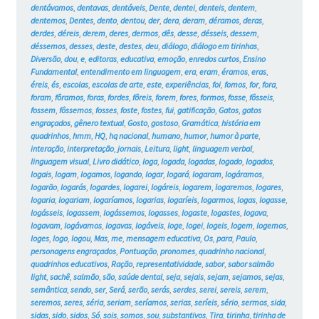
dentávamos
,
dentavas
,
dentáveis
,
Dente
,
dentei
,
denteis
,
dentem
,
dentemos
,
Dentes
,
dento
,
dentou
,
der
,
dera
,
deram
,
déramos
,
deras
,
derdes
,
déreis
,
derem
,
deres
,
dermos
,
dês
,
desse
,
désseis
,
dessem
,
déssemos
,
desses
,
deste
,
destes
,
deu
,
diálogo
,
diálogo em tirinhas
,
Diversão
,
dou
,
e
,
editoras
,
educativa
,
emoção
,
enredos curtos
,
Ensino
Fundamental
,
entendimento em linguagem
,
era
,
eram
,
éramos
,
eras
,
éreis
,
és
,
escolas
,
escolas de arte
,
este
,
experiências
,
foi
,
fomos
,
for
,
fora
,
foram
,
fôramos
,
foras
,
fordes
,
fôreis
,
forem
,
fores
,
formos
,
fosse
,
fôsseis
,
fossem
,
fôssemos
,
fosses
,
foste
,
fostes
,
fui
,
gatificação
,
Gatos
,
gatos
engraçados
,
gênero textual
,
Gosto
,
gostoso
,
Gramática
,
história em
quadrinhos
,
hmm
,
HQ
,
hq nacional
,
humano
,
humor
,
humor à parte
,
interação
,
interpretação
,
jornais
,
Leitura
,
light
,
linguagem verbal
,
linguagem visual
,
Livro didático
,
loga
,
logada
,
logadas
,
logado
,
logados
,
logais
,
logam
,
logamos
,
logando
,
logar
,
logará
,
logaram
,
logáramos
,
logarão
,
logarás
,
logardes
,
logarei
,
logáreis
,
logarem
,
logaremos
,
logares
,
logaria
,
logariam
,
logaríamos
,
logarias
,
logaríeis
,
logarmos
,
logas
,
logasse
,
logásseis
,
logassem
,
logássemos
,
logasses
,
logaste
,
logastes
,
logava
,
logavam
,
logávamos
,
logavas
,
logáveis
,
loge
,
logei
,
logeis
,
logem
,
logemos
,
loges
,
logo
,
logou
,
Mas
,
me
,
mensagem educativa
,
Os
,
para
,
Paulo
,
personagens engraçados
,
Pontuação
,
pronomes
,
quadrinho nacional
,
quadrinhos educativos
,
Ração
,
representatividade
,
sabor
,
sabor salmão
light
,
sachê
,
salmão
,
são
,
saúde dental
,
seja
,
sejais
,
sejam
,
sejamos
,
sejas
,
semântica
,
sendo
,
ser
,
Será
,
serão
,
serás
,
serdes
,
serei
,
sereis
,
serem
,
seremos
,
seres
,
séria
,
seriam
,
seríamos
,
serias
,
seríeis
,
sério
,
sermos
,
sida
,
sidas
,
sido
,
sidos
,
Só
,
sois
,
somos
,
sou
,
substantivos
,
Tira
,
tirinha
,
tirinha de