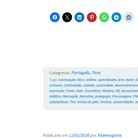
Categorias:
Português
,
Tiras
Tags:
acentuação
,
Alice
,
análise
,
aprendizado
,
Arte
,
Autor
,
B
contexto
,
criatividade
,
cuidado
,
curiosidade
,
desenvolvimen
expressão
,
Fonte
,
Gato
,
Gramática
,
História
,
HQ
,
hq naciona
didático
,
Motivação
,
Narrativa
,
pedagogia
,
Personagens
,
PN
substantivos
,
Tira
,
tirinha de gato
,
tirinhas
,
universidades
,
v
Publicado em
12/02/2026
por
blueeosgatos
—