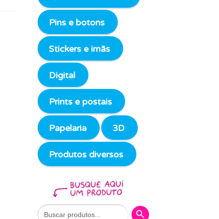
Pins e botons
Stickers e imãs
Digital
Prints e postais
Papelaria
3D
Produtos diversos
Search Button
Search
for: