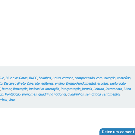
ao
vírus
–
Blue
e
os
Gatos
lue
,
Blue e os Gatos
,
BNCC
,
bolinhas
,
Caixa
,
cartoon
,
compreensão
,
comunicação
,
conteúdo
,
#762
to
,
Discurso direto
,
Diversão
,
editoras
,
ensino
,
Ensino Fundamental
,
escolas
,
exploração
,
l
,
humor
,
ilustração
,
inofensivo
,
interação
,
interpretação
,
jornais
,
Leitura
,
letramento
,
Livro
LD
,
Pontuação
,
pronomes
,
quadrinho nacional
,
quadrinhos
,
semântica
,
sentimentos
,
erbos
,
vírus
Deixe um coment