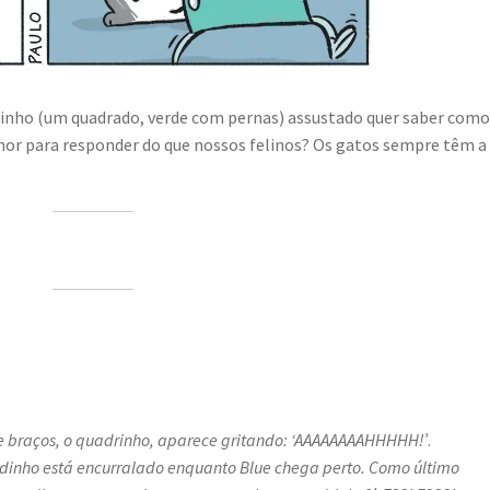
drinho (um quadrado, verde com pernas) assustado quer saber com
or para responder do que nossos felinos? Os gatos sempre têm a
 braços, o quadrinho, aparece gritando: ‘AAAAAAAAHHHHH!’
.
inho está encurralado enquanto Blue chega perto. Como último