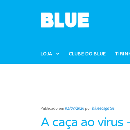
Pular
Pular
para
para
navegação
o
conteúdo
LOJA
CLUBE DO BLUE
TIRIN
Publicado em
01/07/2026
por
blueeosgatos
—
A caça ao vírus