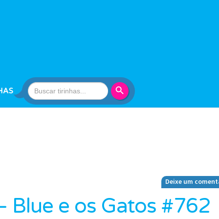
Search Button
Search
HAS
for:
Deixe um coment
 – Blue e os Gatos #762