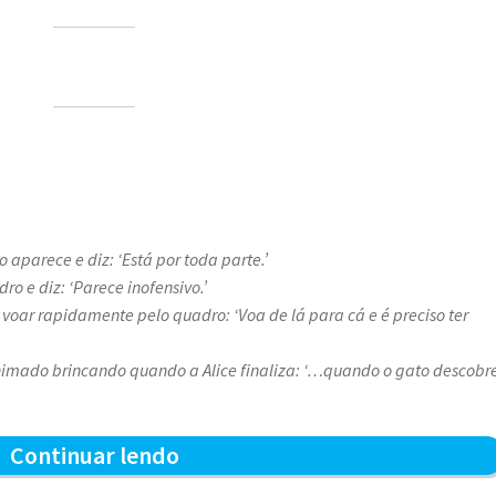
aparece e diz: ‘Está por toda parte.’
ro e diz: ‘Parece inofensivo.’
voar rapidamente pelo quadro: ‘Voa de lá para cá e é preciso ter
nimado brincando quando a Alice finaliza: ‘…quando o gato descobr
A
Continuar lendo
caça