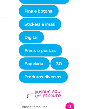
Pins e botons
Stickers e imãs
Digital
Prints e postais
Papelaria
3D
Produtos diversos
Search Button
Search
for: