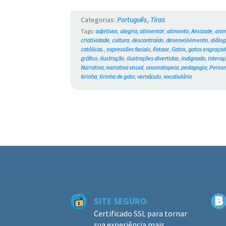
Categorias:
Português
,
Tiras
Tags:
adjetivos
,
alegria
,
alimentar
,
alimento
,
Amizade
,
ani
criatividade
,
cultura
,
descontraído
,
desenvolvimento
,
diálog
católicas.
,
expressões faciais
,
êxtase
,
Gatos
,
gatos engraçad
gráfico
,
ilustração
,
ilustrações divertidas
,
indignado
,
interaç
Narrativa
,
narrativa visual
,
onomatopeia
,
pedagogia
,
Perso
tirinha
,
tirinha de gato
,
vernáculo
,
vocabulário
SITE SEGURO
Certificado SSL para tornar
sua experiência mais