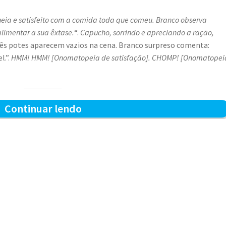
heia e satisfeito com a comida toda que comeu.
Branco observa
alimentar a sua êxtase.
“.
Capucho, sorrindo e apreciando a ração,
ês potes aparecem vazios na cena. Branco surpreso comenta:
l.”.
HMM! HMM! [Onomatopeia de satisfação].
CHOMP! [Onomatopei
Capucho
Continuar lendo
e
os
Potinhos
–
Blue
e