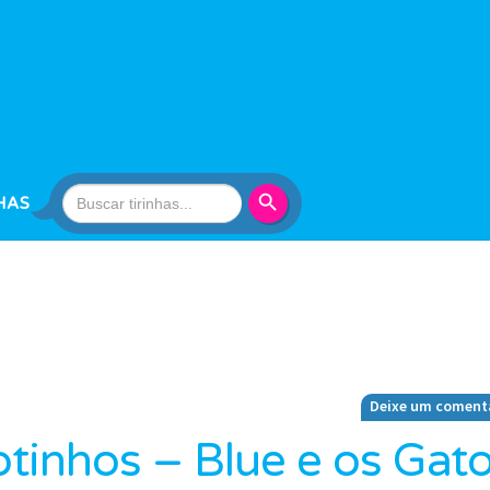
Search Button
Search
HAS
for:
Deixe um coment
tinhos – Blue e os Gat