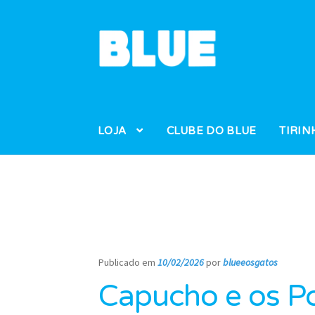
Pular
Pular
para
para
navegação
o
conteúdo
LOJA
CLUBE DO BLUE
TIRIN
Publicado em
10/02/2026
por
blueeosgatos
—
Capucho e os Po