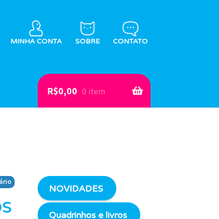
MINHA CONTA
SOBRE
CONTATO
R$
0,00
0 item
ário
NOVIDADES
os
Quadrinhos e livros