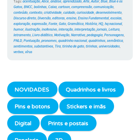
Tags:
acentuação
,
Alice
,
análise
,
aprendizado
,
Arte
,
Autor
,
Blue
,
Blue e os
Gatos
,
BNCC
,
bolinhas
,
Caixa
,
cartoon
,
compreensão
,
comunicação
,
conteúdo
,
contexto
,
criatividade
,
cuidado
,
curiosidade
,
desenvolvimento
,
Discurso direto
,
Diversão
,
editoras
,
ensino
,
Ensino Fundamental
,
escolas
,
exploração
,
expressão
,
Fonte
,
Gato
,
Gramática
,
História
,
HQ
,
hq nacional
,
humor
,
ilustração
,
inofensivo
,
interação
,
interpretação
,
jornais
,
Leitura
,
letramento
,
Livro didático
,
Motivação
,
Narrativa
,
pedagogia
,
Personagens
,
PNLD
,
Pontuação
,
pronomes
,
quadrinho nacional
,
quadrinhos
,
semântica
,
sentimentos
,
substantivos
,
Tira
,
tirinha de gato
,
tirinhas
,
universidades
,
verbos
,
vírus
NOVIDADES
Quadrinhos e livros
Pins e botons
Stickers e imãs
Digital
Prints e postais