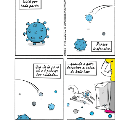
MINHA CONTA
CARRINHO
Search Button
Search
for: