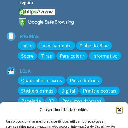
segura.
PÁGINAS
Início
Licenciamento
Clube do Blue
Sobre
Tiras
Para colorir
Informativo
LOJA
Quadrinhos e livros
Pins e botons
Stickers e imãs
Digital
Prints e postais
Papelaria
3D
Produtos diversos
Consentimento de Cookies
BUSCAR
Para proporcionar as melhores experiências, utilizamos tecnologias
Pesquisar
como
cookies
para armazenar e/ou acessar informações do dispositivo. Ao