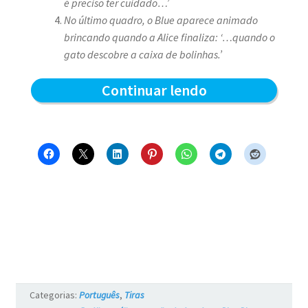
é preciso ter cuidado…’
No último quadro, o Blue aparece animado
brincando quando a Alice finaliza: ‘…quando o
gato descobre a caixa de bolinhas.’
A
Continuar lendo
caça
ao
vírus
–
Blue
e
os
Gatos
Categorias:
Português
,
Tiras
#762