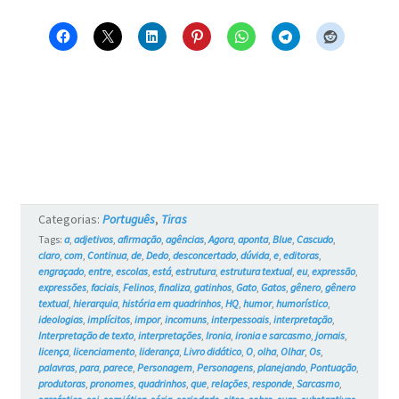
Blue
e
os
Gatos
#739
Categorias:
Português
,
Tiras
Tags:
a
,
adjetivos
,
afirmação
,
agências
,
Agora
,
aponta
,
Blue
,
Cascudo
,
claro
,
com
,
Continua
,
de
,
Dedo
,
desconcertado
,
dúvida
,
e
,
editoras
,
engraçado
,
entre
,
escolas
,
está
,
estrutura
,
estrutura textual
,
eu
,
expressão
,
expressões
,
faciais
,
Felinos
,
finaliza
,
gatinhos
,
Gato
,
Gatos
,
gênero
,
gênero
textual
,
hierarquia
,
história em quadrinhos
,
HQ
,
humor
,
humorístico
,
ideologias
,
implícitos
,
impor
,
incomuns
,
interpessoais
,
interpretação
,
Interpretação de texto
,
interpretações
,
Ironia
,
ironia e sarcasmo
,
jornais
,
licença
,
licenciamento
,
liderança
,
Livro didático
,
O
,
olha
,
Olhar
,
Os
,
palavras
,
para
,
parece
,
Personagem
,
Personagens
,
planejando
,
Pontuação
,
produtoras
,
pronomes
,
quadrinhos
,
que
,
relações
,
responde
,
Sarcasmo
,