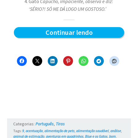
Gato
Capucho, impaciente, observa e diz:
‘SÉRIO?! SÓ ME DÁ LOGO UM GOSTOSO.’
Sabor
Continuar lendo
do
sachê
–
Blue
e
os
Gatos
#761
Categorias:
Português
,
Tiras
Tags:
9
,
acentuação
,
alimentação de pets
,
alimentação saudável
,
análise
,
animal de estimação
,
aventuras em quadrinhos
,
Blue e os Gatos
,
bom
,