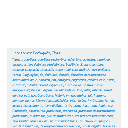
e
os
Gatos
#736
Categorias:
Português
,
Tiras
Tags:
a
,
adjetivos
,
adjetivos e advérbios
,
advérbios
,
agências
,
almofada
,
artigos
,
artigos definidos e indefinidos
,
bonitinho
,
Branco
,
caminha
,
capucho
,
colocação
,
colocação pronominal
,
concordância
,
concordância
verbal
,
Conjunções
,
de
,
definidos
,
deitado
,
deitados
,
demonstrativos
,
diminutivos
,
diz
,
e
,
editoras
,
em
,
emoções
,
engraçado
,
escolas
,
está
,
estão
,
estrutura
,
estrutura frasal
,
expressão
,
expressão de sentimentos e
emoções
,
expressões
,
expressões idiomáticas
,
fala
,
Feliz
,
Filhotes
,
frasal
,
ganhou
,
gatinhos
,
Gato
,
Gatos
,
história em quadrinhos
,
HQ
,
humana
,
humano
,
humor
,
idiomáticas
,
indefinidos
,
Interjeições
,
irmãozinho
,
jornais
,
licença
,
licenciamento
,
Livro didático
,
O
,
Os
,
outra
,
Paco
,
para
,
Paulo
,
paz
,
Pontuação
,
possessivos
,
produtoras
,
pronomes
,
pronomes demonstrativos
,
pronominal
,
quadrinhos
,
que
,
sentimentos
,
sites
,
tempos
,
tempos verbais
,
Tira
,
tirinha
,
Tranquilo
,
um
,
uma
,
universidades
,
Uso
,
uso de conjunções
,
uso de diminutivos
,
Uso de pronomes possessivos
,
uso de vírgulas
,
Vanessa
,