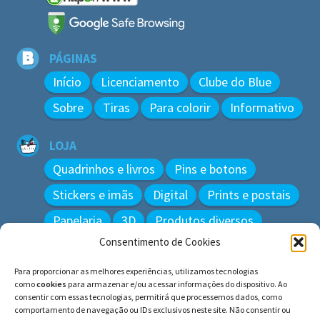
PÁGINAS
Início
Licenciamento
Clube do Blue
Sobre
Tiras
Para colorir
Informativo
LOJA
Quadrinhos e livros
Pins e botons
Stickers e imãs
Digital
Prints e postais
Papelaria
3D
Produtos diversos
Consentimento de Cookies
BUSCAR
Para proporcionar as melhores experiências, utilizamos tecnologias
Pesquisar
como
cookies
para armazenar e/ou acessar informações do dispositivo. Ao
por:
consentir com essas tecnologias, permitirá que processemos dados, como
comportamento de navegação ou IDs exclusivos neste site. Não consentir ou