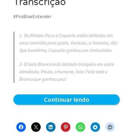
Transcrição
#ProBlueEntender
1- Os filhotes Paco e Capucho estão deitados em
uma caminha para gatos. Vanessa, a humana, diz:
Que bonitinho, Capucho ganhou um irmãozinho.
2- O Gato Branco está deitado tranquilo em outra
almofada. Paulo, o humano, fala: Feliz está o
Branco que ganhou paz!
Todos
Continuar lendo
ganham
–
Blue