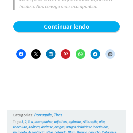
finaliza: Não consigo mais acompanhar.
Alta
Continuar lendo
velocidade
–
Blue
e
os
Gatos
#735
Categorias:
Português
,
Tiras
Tags:
1
,
2
,
3
,
a
,
acompanhar
,
adjetivos
,
agências
,
Aliteração
,
alta
,
Anacoluto
,
Anáfora
,
Antítese
,
artigos
,
artigos definidos e indefinidos
,
Assíndeto
,
Assonância
,
ativa
,
batendo
,
Blam
,
Branco
,
capucho
,
Catacrese
,