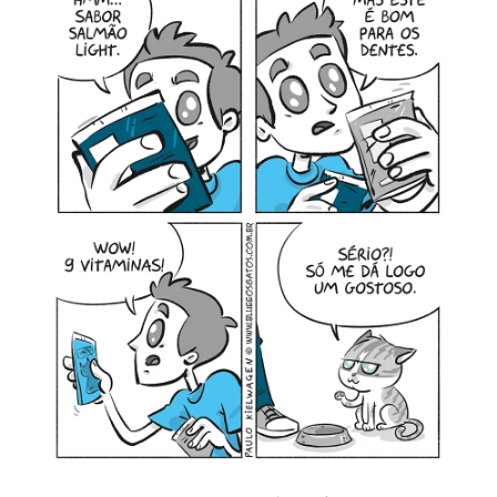
MINHA CONTA
CARRINHO
Search Button
Search
for: