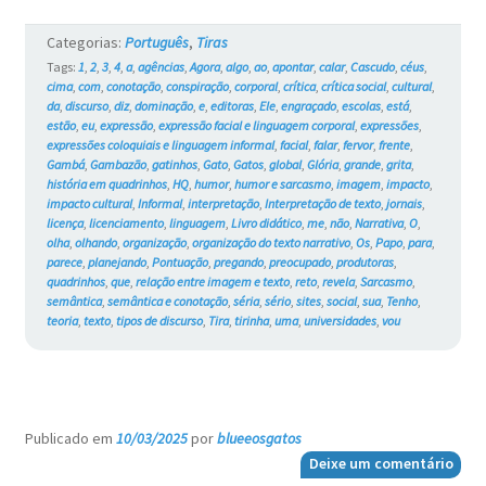
Categorias:
Português
,
Tiras
Tags:
1
,
2
,
3
,
4
,
a
,
agências
,
Agora
,
algo
,
ao
,
apontar
,
calar
,
Cascudo
,
céus
,
cima
,
com
,
conotação
,
conspiração
,
corporal
,
crítica
,
crítica social
,
cultural
,
da
,
discurso
,
diz
,
dominação
,
e
,
editoras
,
Ele
,
engraçado
,
escolas
,
está
,
estão
,
eu
,
expressão
,
expressão facial e linguagem corporal
,
expressões
,
expressões coloquiais e linguagem informal
,
facial
,
falar
,
fervor
,
frente
,
Gambá
,
Gambazão
,
gatinhos
,
Gato
,
Gatos
,
global
,
Glória
,
grande
,
grita
,
história em quadrinhos
,
HQ
,
humor
,
humor e sarcasmo
,
imagem
,
impacto
,
impacto cultural
,
Informal
,
interpretação
,
Interpretação de texto
,
jornais
,
licença
,
licenciamento
,
linguagem
,
Livro didático
,
me
,
não
,
Narrativa
,
O
,
olha
,
olhando
,
organização
,
organização do texto narrativo
,
Os
,
Papo
,
para
,
parece
,
planejando
,
Pontuação
,
pregando
,
preocupado
,
produtoras
,
quadrinhos
,
que
,
relação entre imagem e texto
,
reto
,
revela
,
Sarcasmo
,
semântica
,
semântica e conotação
,
séria
,
sério
,
sites
,
social
,
sua
,
Tenho
,
teoria
,
texto
,
tipos de discurso
,
Tira
,
tirinha
,
uma
,
universidades
,
vou
Publicado em
10/03/2025
por
blueeosgatos
—
Deixe um comentário