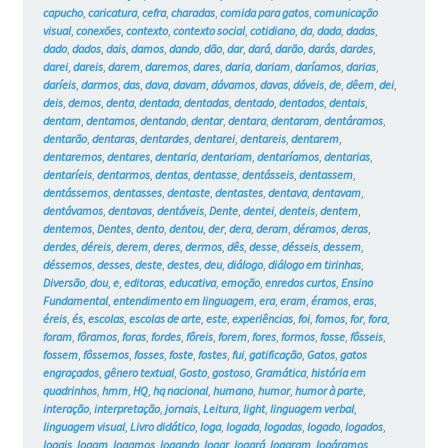
capucho
,
caricatura
,
cefra
,
charadas
,
comida para gatos
,
comunicação
visual
,
conexões
,
contexto
,
contexto social
,
cotidiano
,
da
,
dada
,
dadas
,
dado
,
dados
,
dais
,
damos
,
dando
,
dão
,
dar
,
dará
,
darão
,
darás
,
dardes
,
darei
,
dareis
,
darem
,
daremos
,
dares
,
daria
,
dariam
,
daríamos
,
darias
,
daríeis
,
darmos
,
das
,
dava
,
davam
,
dávamos
,
davas
,
dáveis
,
de
,
dêem
,
dei
,
deis
,
demos
,
denta
,
dentada
,
dentadas
,
dentado
,
dentados
,
dentais
,
dentam
,
dentamos
,
dentando
,
dentar
,
dentara
,
dentaram
,
dentáramos
,
dentarão
,
dentaras
,
dentardes
,
dentarei
,
dentareis
,
dentarem
,
dentaremos
,
dentares
,
dentaria
,
dentariam
,
dentaríamos
,
dentarias
,
dentaríeis
,
dentarmos
,
dentas
,
dentasse
,
dentásseis
,
dentassem
,
dentássemos
,
dentasses
,
dentaste
,
dentastes
,
dentava
,
dentavam
,
dentávamos
,
dentavas
,
dentáveis
,
Dente
,
dentei
,
denteis
,
dentem
,
dentemos
,
Dentes
,
dento
,
dentou
,
der
,
dera
,
deram
,
déramos
,
deras
,
derdes
,
déreis
,
derem
,
deres
,
dermos
,
dês
,
desse
,
désseis
,
dessem
,
déssemos
,
desses
,
deste
,
destes
,
deu
,
diálogo
,
diálogo em tirinhas
,
Diversão
,
dou
,
e
,
editoras
,
educativa
,
emoção
,
enredos curtos
,
Ensino
Fundamental
,
entendimento em linguagem
,
era
,
eram
,
éramos
,
eras
,
éreis
,
és
,
escolas
,
escolas de arte
,
este
,
experiências
,
foi
,
fomos
,
for
,
fora
,
foram
,
fôramos
,
foras
,
fordes
,
fôreis
,
forem
,
fores
,
formos
,
fosse
,
fôsseis
,
fossem
,
fôssemos
,
fosses
,
foste
,
fostes
,
fui
,
gatificação
,
Gatos
,
gatos
engraçados
,
gênero textual
,
Gosto
,
gostoso
,
Gramática
,
história em
quadrinhos
,
hmm
,
HQ
,
hq nacional
,
humano
,
humor
,
humor à parte
,
interação
,
interpretação
,
jornais
,
Leitura
,
light
,
linguagem verbal
,
linguagem visual
,
Livro didático
,
loga
,
logada
,
logadas
,
logado
,
logados
,
logais
,
logam
,
logamos
,
logando
,
logar
,
logará
,
logaram
,
logáramos
,