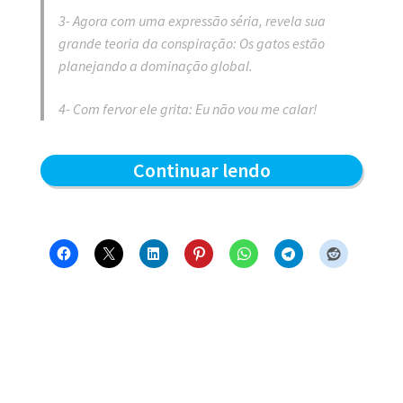
3- Agora com uma expressão séria, revela sua
grande teoria da conspiração: Os gatos estão
planejando a dominação global.
4- Com fervor ele grita: Eu não vou me calar!
Glória
Continuar lendo
–
Blue
e
os
Gatos
#738