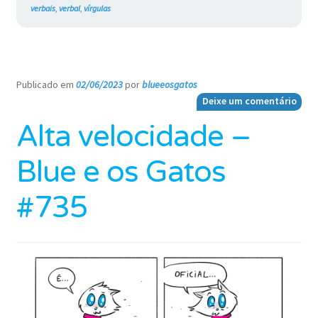
verbais
,
verbal
,
vírgulas
Publicado em
02/06/2023
por
blueeosgatos
—
Deixe um comentário
Alta velocidade –
Blue e os Gatos
#735