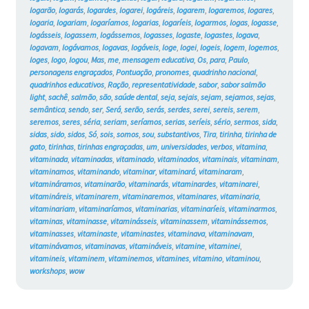
logarão
,
logarás
,
logardes
,
logarei
,
logáreis
,
logarem
,
logaremos
,
logares
,
logaria
,
logariam
,
logaríamos
,
logarias
,
logaríeis
,
logarmos
,
logas
,
logasse
,
logásseis
,
logassem
,
logássemos
,
logasses
,
logaste
,
logastes
,
logava
,
logavam
,
logávamos
,
logavas
,
logáveis
,
loge
,
logei
,
logeis
,
logem
,
logemos
,
loges
,
logo
,
logou
,
Mas
,
me
,
mensagem educativa
,
Os
,
para
,
Paulo
,
personagens engraçados
,
Pontuação
,
pronomes
,
quadrinho nacional
,
quadrinhos educativos
,
Ração
,
representatividade
,
sabor
,
sabor salmão
light
,
sachê
,
salmão
,
são
,
saúde dental
,
seja
,
sejais
,
sejam
,
sejamos
,
sejas
,
semântica
,
sendo
,
ser
,
Será
,
serão
,
serás
,
serdes
,
serei
,
sereis
,
serem
,
seremos
,
seres
,
séria
,
seriam
,
seríamos
,
serias
,
seríeis
,
sério
,
sermos
,
sida
,
sidas
,
sido
,
sidos
,
Só
,
sois
,
somos
,
sou
,
substantivos
,
Tira
,
tirinha
,
tirinha de
gato
,
tirinhas
,
tirinhas engraçadas
,
um
,
universidades
,
verbos
,
vitamina
,
vitaminada
,
vitaminadas
,
vitaminado
,
vitaminados
,
vitaminais
,
vitaminam
,
vitaminamos
,
vitaminando
,
vitaminar
,
vitaminará
,
vitaminaram
,
vitamináramos
,
vitaminarão
,
vitaminarás
,
vitaminardes
,
vitaminarei
,
vitamináreis
,
vitaminarem
,
vitaminaremos
,
vitaminares
,
vitaminaria
,
vitaminariam
,
vitaminaríamos
,
vitaminarias
,
vitaminaríeis
,
vitaminarmos
,
vitaminas
,
vitaminasse
,
vitaminásseis
,
vitaminassem
,
vitaminássemos
,
vitaminasses
,
vitaminaste
,
vitaminastes
,
vitaminava
,
vitaminavam
,
vitaminávamos
,
vitaminavas
,
vitamináveis
,
vitamine
,
vitaminei
,
vitamineis
,
vitaminem
,
vitaminemos
,
vitamines
,
vitamino
,
vitaminou
,
workshops
,
wow