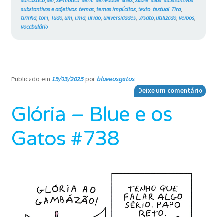
sarcástico
,
sei
,
semiótica
,
séria
,
seriedade
,
sites
,
sobre
,
suas
,
substantivos
,
substantivos e adjetivos
,
temas
,
temas implícitos
,
texto
,
textual
,
Tira
,
tirinha
,
tom
,
Tudo
,
um
,
uma
,
união
,
universidades
,
Ursato
,
utilizado
,
verbos
,
vocabulário
Publicado em
19/03/2025
por
blueeosgatos
—
Deixe um comentário
Glória – Blue e os
Gatos #738