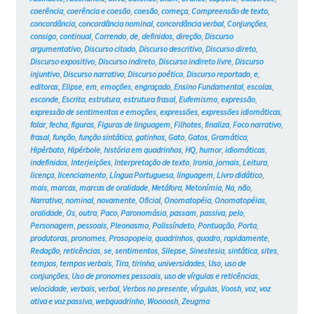
coerência
,
coerência e coesão
,
coesão
,
começa
,
Compreensão de texto
,
concordância
,
concordância nominal
,
concordância verbal
,
Conjunções
,
consigo
,
continual
,
Correndo
,
de
,
definidos
,
direção
,
Discurso
argumentativo
,
Discurso citado
,
Discurso descritivo
,
Discurso direto
,
Discurso expositivo
,
Discurso indireto
,
Discurso indireto livre
,
Discurso
injuntivo
,
Discurso narrativo
,
Discurso poético
,
Discurso reportado
,
e
,
editoras
,
Elipse
,
em
,
emoções
,
engraçado
,
Ensino Fundamental
,
escolas
,
esconde
,
Escrita
,
estrutura
,
estrutura frasal
,
Eufemismo
,
expressão
,
expressão de sentimentos e emoções
,
expressões
,
expressões idiomáticas
,
falar
,
fecha
,
figuras
,
Figuras de linguagem
,
Filhotes
,
finaliza
,
Foco narrativo
,
frasal
,
função
,
função sintática
,
gatinhos
,
Gato
,
Gatos
,
Gramática
,
Hipérbato
,
Hipérbole
,
história em quadrinhos
,
HQ
,
humor
,
idiomáticas
,
indefinidos
,
Interjeições
,
Interpretação de texto
,
Ironia
,
jornais
,
Leitura
,
licença
,
licenciamento
,
Língua Portuguesa
,
linguagem
,
Livro didático
,
mais
,
marcas
,
marcas de oralidade
,
Metáfora
,
Metonímia
,
Na
,
não
,
Narrativa
,
nominal
,
novamente
,
Oficial
,
Onomatopéia
,
Onomatopéias
,
oralidade
,
Os
,
outra
,
Paco
,
Paronomásia
,
passam
,
passiva
,
pelo
,
Personagem
,
pessoais
,
Pleonasmo
,
Polissíndeto
,
Pontuação
,
Porta
,
produtoras
,
pronomes
,
Prosopopeia
,
quadrinhos
,
quadro
,
rapidamente
,
Redação
,
reticências
,
se
,
sentimentos
,
Silepse
,
Sinestesia
,
sintática
,
sites
,
tempos
,
tempos verbais
,
Tira
,
tirinha
,
universidades
,
Uso
,
uso de
conjunções
,
Uso de pronomes pessoais
,
uso de vírgulas e reticências
,
velocidade
,
verbais
,
verbal
,
Verbos no presente
,
vírgulas
,
Voosh
,
voz
,
voz
ativa e voz passiva
,
webquadrinho
,
Woooosh
,
Zeugma