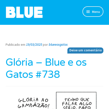
Pular
Pular
Menu
para
para
navegação
o
TIRINHAS
conteúdo
DESENHOS
Publicado em
19/03/2025
por
blueeosgatos
—
Deixe um comentário
NOVIDADES
Glória – Blue e os
SOBRE
Gatos #738
CLUBE DO BLUE
LOJA
CONTATO