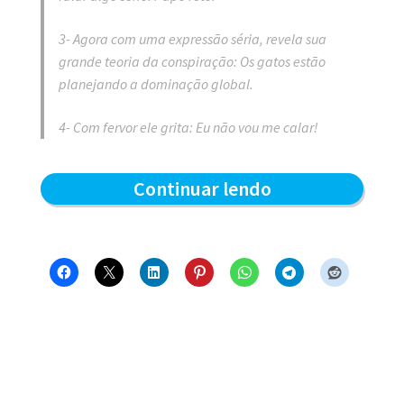
3- Agora com uma expressão séria, revela sua
grande teoria da conspiração: Os gatos estão
planejando a dominação global.
4- Com fervor ele grita: Eu não vou me calar!
Glória
Continuar lendo
–
Blue
e
os
Gatos
#738