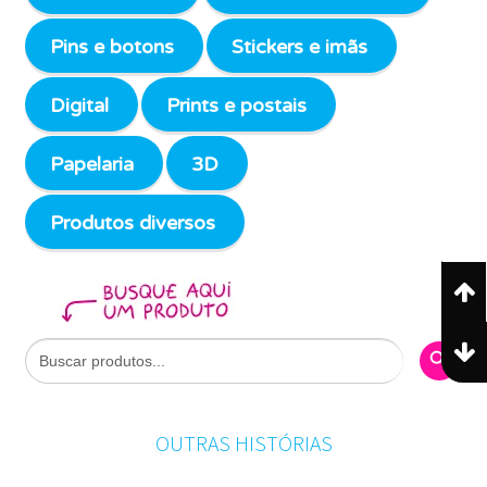
Pins e botons
Stickers e imãs
Digital
Prints e postais
Papelaria
3D
Produtos diversos
Search Butto
Search
for:
OUTRAS HISTÓRIAS