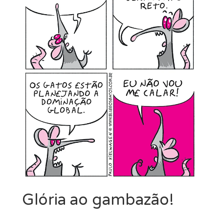
MINHA CONTA
CARRINHO
Search Button
Search
for:
Glória ao gambazão!