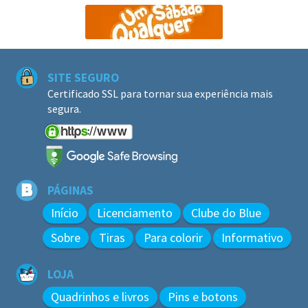
SITE SEGURO
Certificado SSL para tornar sua experiência mais
segura.
PÁGINAS
Início
Licenciamento
Clube do Blue
Sobre
Tiras
Para colorir
Informativo
LOJA
Quadrinhos e livros
Pins e botons