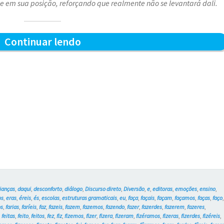
em sua posição, reforçando que realmente não se levantará dali.
Quem
Continuar lendo
levanta
primeiro
–
Blue
e
os
Gatos
#17
rianças
,
daqui
,
desconforto
,
diálogo
,
Discurso direto
,
Diversão
,
e
,
editoras
,
emoções
,
ensino
,
os
,
eras
,
éreis
,
és
,
escolas
,
estruturas gramaticais
,
eu
,
faça
,
façais
,
façam
,
façamos
,
faças
,
faço
os
,
farias
,
faríeis
,
faz
,
fazeis
,
fazem
,
fazemos
,
fazendo
,
fazer
,
fazerdes
,
fazerem
,
fazeres
,
,
feitas
,
feito
,
feitos
,
fez
,
fiz
,
fizemos
,
fizer
,
fizera
,
fizeram
,
fizéramos
,
fizeras
,
fizerdes
,
fizéreis
,