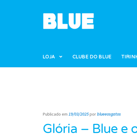
Pular
Pular
para
para
navegação
o
conteúdo
LOJA
CLUBE DO BLUE
TIRIN
Publicado em
19/03/2025
por
blueeosgatos
—
Glória – Blue e