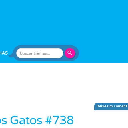
Search Button
Search
HAS
for:
Deixe um coment
 os Gatos #738