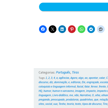
Categorias:
Português
,
Tiras
Tags:
1
,
2
,
3
,
4
,
a
,
agências
,
Agora
,
algo
,
ao
,
apontar
,
calar
,
C
discurso
,
diz
,
dominação
,
e
,
editoras
,
Ele
,
engraçado
,
escola
coloquiais e linguagem informal
,
facial
,
falar
,
fervor
,
frente
,
HQ
,
humor
,
humor e sarcasmo
,
imagem
,
impacto
,
impacto c
linguagem
,
Livro didático
,
me
,
não
,
Narrativa
,
O
,
olha
,
olhan
pregando
,
preocupado
,
produtoras
,
quadrinhos
,
que
,
relaçã
sites
,
social
,
sua
,
Tenho
,
teoria
,
texto
,
tipos de discurso
,
Tira