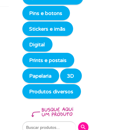
Pins e botons
Stickers e imãs
Digital
Prints e postais
Papelaria
3D
Produtos diversos
Search Button
Search
for: