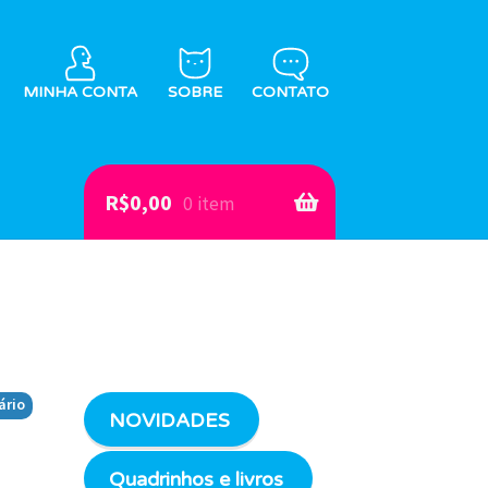
MINHA CONTA
SOBRE
CONTATO
R$
0,00
0 item
ário
NOVIDADES
Quadrinhos e livros