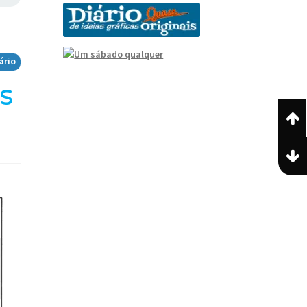
ário
s