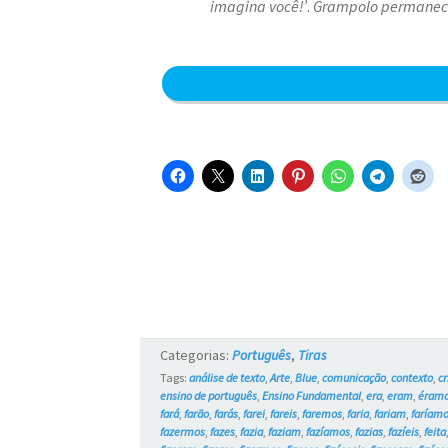
imagina você!’
.
Grampolo permanece 
Categorias:
Português
,
Tiras
Tags:
análise de texto
,
Arte
,
Blue
,
comunicação
,
contexto
,
c
ensino de português
,
Ensino Fundamental
,
era
,
eram
,
éram
fará
,
farão
,
farás
,
farei
,
fareis
,
faremos
,
faria
,
fariam
,
faríam
fazermos
,
fazes
,
fazia
,
faziam
,
fazíamos
,
fazias
,
fazíeis
,
feita