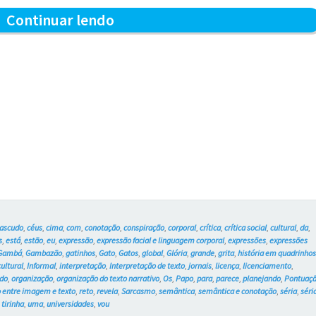
Glória
Continuar lendo
–
Blue
e
os
Gatos
#738
ascudo
,
céus
,
cima
,
com
,
conotação
,
conspiração
,
corporal
,
crítica
,
crítica social
,
cultural
,
da
,
s
,
está
,
estão
,
eu
,
expressão
,
expressão facial e linguagem corporal
,
expressões
,
expressões
Gambá
,
Gambazão
,
gatinhos
,
Gato
,
Gatos
,
global
,
Glória
,
grande
,
grita
,
história em quadrinho
ultural
,
Informal
,
interpretação
,
Interpretação de texto
,
jornais
,
licença
,
licenciamento
,
do
,
organização
,
organização do texto narrativo
,
Os
,
Papo
,
para
,
parece
,
planejando
,
Pontuaç
o entre imagem e texto
,
reto
,
revela
,
Sarcasmo
,
semântica
,
semântica e conotação
,
séria
,
séri
,
tirinha
,
uma
,
universidades
,
vou