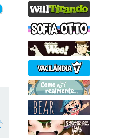
s
,
ão
,
o
,