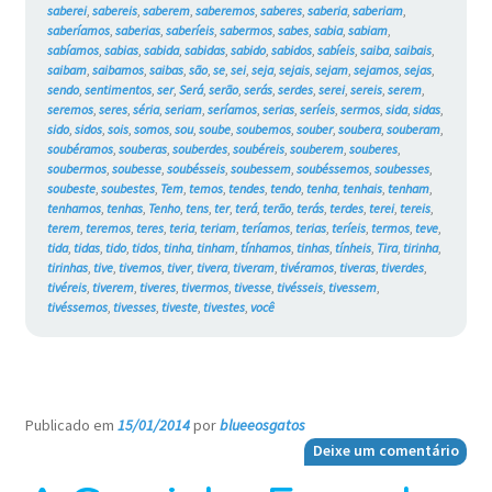
saberei
,
sabereis
,
saberem
,
saberemos
,
saberes
,
saberia
,
saberiam
,
saberíamos
,
saberias
,
saberíeis
,
sabermos
,
sabes
,
sabia
,
sabiam
,
sabíamos
,
sabias
,
sabida
,
sabidas
,
sabido
,
sabidos
,
sabíeis
,
saiba
,
saibais
,
saibam
,
saibamos
,
saibas
,
são
,
se
,
sei
,
seja
,
sejais
,
sejam
,
sejamos
,
sejas
,
sendo
,
sentimentos
,
ser
,
Será
,
serão
,
serás
,
serdes
,
serei
,
sereis
,
serem
,
seremos
,
seres
,
séria
,
seriam
,
seríamos
,
serias
,
seríeis
,
sermos
,
sida
,
sidas
,
sido
,
sidos
,
sois
,
somos
,
sou
,
soube
,
soubemos
,
souber
,
soubera
,
souberam
,
soubéramos
,
souberas
,
souberdes
,
soubéreis
,
souberem
,
souberes
,
soubermos
,
soubesse
,
soubésseis
,
soubessem
,
soubéssemos
,
soubesses
,
soubeste
,
soubestes
,
Tem
,
temos
,
tendes
,
tendo
,
tenha
,
tenhais
,
tenham
,
tenhamos
,
tenhas
,
Tenho
,
tens
,
ter
,
terá
,
terão
,
terás
,
terdes
,
terei
,
tereis
,
terem
,
teremos
,
teres
,
teria
,
teriam
,
teríamos
,
terias
,
teríeis
,
termos
,
teve
,
tida
,
tidas
,
tido
,
tidos
,
tinha
,
tinham
,
tínhamos
,
tinhas
,
tínheis
,
Tira
,
tirinha
,
tirinhas
,
tive
,
tivemos
,
tiver
,
tivera
,
tiveram
,
tivéramos
,
tiveras
,
tiverdes
,
tivéreis
,
tiverem
,
tiveres
,
tivermos
,
tivesse
,
tivésseis
,
tivessem
,
tivéssemos
,
tivesses
,
tiveste
,
tivestes
,
você
Publicado em
15/01/2014
por
blueeosgatos
—
Deixe um comentário