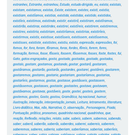
estranhes
,
Estranho
,
estranhou
,
Estudo
,
estudo dirigido
,
eu
,
exista
,
existais
,
existam
,
existamos
,
existas
,
Existe
,
existem
,
existes
,
existi
,
existia
,
existiam
,
existíamos
,
existias
,
existida
,
existidas
,
existido
,
existidos
,
existíeis
,
existimos
,
existindo
,
existir
,
existirá
,
existiram
,
existíramos
,
existirão
,
existiras
,
existirdes
,
existirei
,
existíreis
,
existirem
,
existiremos
,
existires
,
existiria
,
existiriam
,
existiríamos
,
existirias
,
existiríeis
,
existirmos
,
existis
,
existisse
,
existísseis
,
existissem
,
existíssemos
,
existisses
,
exististe
,
exististes
,
existiu
,
existo
,
expressão
,
expressões
,
foi
,
fomos
,
for
,
fora
,
foram
,
fôramos
,
foras
,
fordes
,
fôreis
,
forem
,
fores
,
formação
,
formos
,
fosse
,
fôsseis
,
fossem
,
fôssemos
,
fosses
,
foste
,
fostes
,
fui
,
Gato
,
gatos engraçados
,
gosta
,
gostada
,
gostadas
,
gostado
,
gostados
,
gostais
,
gostam
,
gostamos
,
gostando
,
gostar
,
gostará
,
gostaram
,
gostáramos
,
gostarão
,
gostarás
,
gostardes
,
gostarei
,
gostáreis
,
gostarem
,
gostaremos
,
gostares
,
gostaria
,
gostariam
,
gostaríamos
,
gostarias
,
gostaríeis
,
gostarmos
,
gostas
,
gostasse
,
gostásseis
,
gostassem
,
gostássemos
,
gostasses
,
gostaste
,
gostastes
,
gostava
,
gostavam
,
gostávamos
,
gostavas
,
gostáveis
,
goste
,
gostei
,
gosteis
,
gostem
,
gostemos
,
gostes
,
Gosto
,
gostou
,
Gramática
,
hq nacional
,
humor
,
ilustração
,
interação
,
interpretação
,
jornais
,
Leitura
,
letramento
,
literatura
,
Livro didático
,
Mas
,
não
,
Narrativa
,
O
,
observação.
,
Personagens
,
Piada
,
Pontuação
,
prática
,
pronomes
,
quadrinho nacional
,
quadrinhos
,
que
,
reação
,
Reflexão
,
relações
,
relato
,
sabe
,
sabeis
,
sabem
,
sabemos
,
sabendo
,
saber
,
saberá
,
saberão
,
saberás
,
saberdes
,
saberei
,
sabereis
,
saberem
,
saberemos
,
saberes
,
saberia
,
saberiam
,
saberíamos
,
saberias
,
saberíeis
,
sabermos
,
sabes
,
sabia
,
sabiam
,
sabíamos
,
sabias
,
sabida
,
sabidas
,
sabido
,