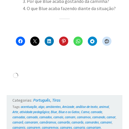
Por que Blue acaba gostando da caminha?
O que Blue acaba fazendo diante da situação?
Carregando...
Categorias:
Português
,
Tiras
Tags:
acentuação
,
algo
,
ambientes
,
Amizade
,
análise de texto
,
animal
,
Arte
,
atividade pedagógica
,
Blue
,
Blue e os Gatos
,
Cama
,
camada
,
camadas
,
camado
,
camados
,
camais
,
camam
,
camamos
,
camando
,
camar
,
camará
,
camaram
,
camáramos
,
camarão
,
camarás
,
camardes
,
camarei
,
camareis
,
camarem
,
camaremos
,
camares
,
camaria
,
camariam
,