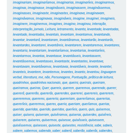
imaginariam
,
imaginaríamos
,
imaginarias
,
imaginaríeis
,
imaginarmos
,
imaginas
,
imaginasse
,
imaginásseis
,
imaginassem
,
imaginássemos
,
imaginasses
,
imaginaste
,
imaginastes
,
imaginava
,
imaginavam
,
imaginávamos
,
imaginavas
,
imagináveis
,
imagine
,
imaginei
,
imagineis
,
imaginem
,
imaginemos
,
imagines
,
imagino
,
imaginou
,
interação
,
interpretação
,
jornais
,
Leitura
,
letramento
,
levanta
,
levantada
,
levantadas
,
levantado
,
levantados
,
levantais
,
levantam
,
levantamos
,
levantando
,
levantar
,
levantará
,
levantaram
,
levantáramos
,
levantarão
,
levantarás
,
levantardes
,
levantarei
,
levantáreis
,
levantarem
,
levantaremos
,
levantares
,
levantaria
,
levantariam
,
levantaríamos
,
levantarias
,
levantaríeis
,
levantarmos
,
levantas
,
levantasse
,
levantásseis
,
levantassem
,
levantássemos
,
levantasses
,
levantaste
,
levantastes
,
levantava
,
levantavam
,
levantávamos
,
levantavas
,
levantáveis
,
levante
,
levantei
,
levanteis
,
levantem
,
levantemos
,
levantes
,
levanto
,
levantou
,
linguagem
verbal
,
literatura
,
me
,
não
,
Personagens
,
Pontuação
,
prática de leitura
,
quadrinhos
,
quadrinhos nacionais
,
que
,
queira
,
queirais
,
queiram
,
queiramos
,
queiras
,
Quer
,
quereis
,
querem
,
queremos
,
querendo
,
querer
,
quererá
,
quererão
,
quererás
,
quererdes
,
quererei
,
querereis
,
quererem
,
quereremos
,
quereres
,
quereria
,
quereriam
,
quereríamos
,
quererias
,
quereríeis
,
querermos
,
queres
,
queria
,
queriam
,
queríamos
,
querias
,
querida
,
queridas
,
querido
,
queridos
,
queríeis
,
quero
,
quis
,
quisemos
,
quiser
,
quisera
,
quiseram
,
quiséramos
,
quiseras
,
quiserdes
,
quiséreis
,
quiserem
,
quiseres
,
quisermos
,
quisesse
,
quisésseis
,
quisessem
,
quiséssemos
,
quisesses
,
quiseste
,
quisestes
,
resistência
,
sabe
,
sabeis
,
sabem
,
sabemos
,
sabendo
,
saber
,
saberá
,
saberão
,
saberás
,
saberdes
,