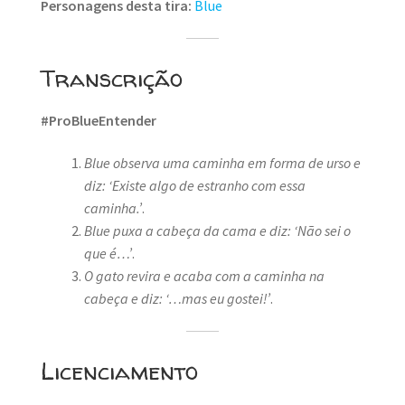
Personagens desta tira:
Blue
Transcrição
#ProBlueEntender
Blue observa uma caminha em forma de urso e
diz: ‘Existe algo de estranho com essa
caminha.’
.
Blue puxa a cabeça da cama e diz: ‘Não sei o
que é…’
.
O gato revira e acaba com a caminha na
cabeça e diz: ‘…mas eu gostei!’
.
Licenciamento