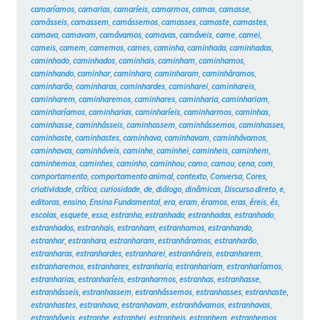
camaríamos
,
camarias
,
camaríeis
,
camarmos
,
camas
,
camasse
,
camásseis
,
camassem
,
camássemos
,
camasses
,
camaste
,
camastes
,
camava
,
camavam
,
camávamos
,
camavas
,
camáveis
,
came
,
camei
,
cameis
,
camem
,
camemos
,
cames
,
caminha
,
caminhada
,
caminhadas
,
caminhado
,
caminhados
,
caminhais
,
caminham
,
caminhamos
,
caminhando
,
caminhar
,
caminhara
,
caminharam
,
caminháramos
,
caminharão
,
caminharas
,
caminhardes
,
caminharei
,
caminhareis
,
caminharem
,
caminharemos
,
caminhares
,
caminharia
,
caminhariam
,
caminharíamos
,
caminharias
,
caminharíeis
,
caminharmos
,
caminhas
,
caminhasse
,
caminhásseis
,
caminhassem
,
caminhássemos
,
caminhasses
,
caminhaste
,
caminhastes
,
caminhava
,
caminhavam
,
caminhávamos
,
caminhavas
,
caminháveis
,
caminhe
,
caminhei
,
caminheis
,
caminhem
,
caminhemos
,
caminhes
,
caminho
,
caminhou
,
camo
,
camou
,
cena
,
com
,
comportamento
,
comportamento animal
,
contexto
,
Conversa
,
Cores
,
criatividade
,
crítica
,
curiosidade
,
de
,
diálogo
,
dinâmicas
,
Discurso direto
,
e
,
editoras
,
ensino
,
Ensino Fundamental
,
era
,
eram
,
éramos
,
eras
,
éreis
,
és
,
escolas
,
esquete
,
essa
,
estranha
,
estranhada
,
estranhadas
,
estranhado
,
estranhados
,
estranhais
,
estranham
,
estranhamos
,
estranhando
,
estranhar
,
estranhara
,
estranharam
,
estranháramos
,
estranharão
,
estranharas
,
estranhardes
,
estranharei
,
estranháreis
,
estranharem
,
estranharemos
,
estranhares
,
estranharia
,
estranhariam
,
estranharíamos
,
estranharias
,
estranharíeis
,
estranharmos
,
estranhas
,
estranhasse
,
estranhásseis
,
estranhassem
,
estranhássemos
,
estranhasses
,
estranhaste
,
estranhastes
,
estranhava
,
estranhavam
,
estranhávamos
,
estranhavas
,
estranháveis
,
estranhe
,
estranhei
,
estranheis
,
estranhem
,
estranhemos
,