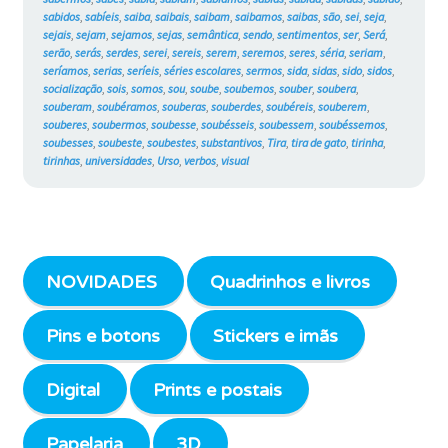
sabidos
,
sabíeis
,
saiba
,
saibais
,
saibam
,
saibamos
,
saibas
,
são
,
sei
,
seja
,
sejais
,
sejam
,
sejamos
,
sejas
,
semântica
,
sendo
,
sentimentos
,
ser
,
Será
,
serão
,
serás
,
serdes
,
serei
,
sereis
,
serem
,
seremos
,
seres
,
séria
,
seriam
,
seríamos
,
serias
,
seríeis
,
séries escolares
,
sermos
,
sida
,
sidas
,
sido
,
sidos
,
socialização
,
sois
,
somos
,
sou
,
soube
,
soubemos
,
souber
,
soubera
,
souberam
,
soubéramos
,
souberas
,
souberdes
,
soubéreis
,
souberem
,
souberes
,
soubermos
,
soubesse
,
soubésseis
,
soubessem
,
soubéssemos
,
soubesses
,
soubeste
,
soubestes
,
substantivos
,
Tira
,
tira de gato
,
tirinha
,
tirinhas
,
universidades
,
Urso
,
verbos
,
visual
NOVIDADES
Quadrinhos e livros
Pins e botons
Stickers e imãs
Digital
Prints e postais
Papelaria
3D