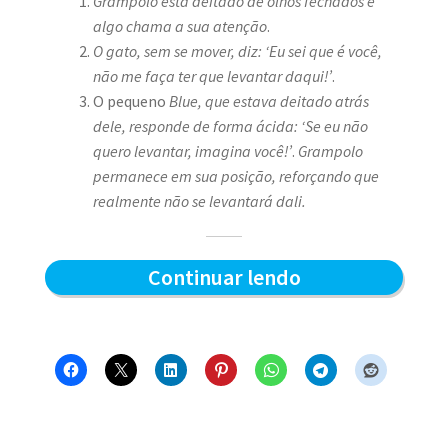
Grampolo está deitado de olhos fechados e
algo chama a sua atenção
.
O gato, sem se mover, diz: ‘Eu sei que é você,
não me faça ter que levantar daqui!’
.
O pequeno
Blue, que estava deitado atrás
dele, responde de forma ácida: ‘Se eu não
quero levantar, imagina você!’
.
Grampolo
permanece em sua posição, reforçando que
realmente não se levantará dali.
Quem
Continuar lendo
levanta
primeiro
–
Blue