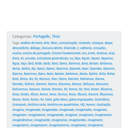
e
os
Gatos
#17
Categorias:
Português
,
Tiras
Tags:
análise de texto
,
Arte
,
Blue
,
comunicação
,
contexto
,
crianças
,
daqui
,
desconforto
,
diálogo
,
Discurso direto
,
Diversão
,
e
,
editoras
,
emoções
,
ensino
,
ensino de português
,
Ensino Fundamental
,
era
,
eram
,
éramos
,
eras
,
éreis
,
és
,
escolas
,
estruturas gramaticais
,
eu
,
faça
,
façais
,
façam
,
façamos
,
faças
,
faço
,
fará
,
farão
,
farás
,
farei
,
fareis
,
faremos
,
faria
,
fariam
,
faríamos
,
farias
,
faríeis
,
faz
,
fazeis
,
fazem
,
fazemos
,
fazendo
,
fazer
,
fazerdes
,
fazerem
,
fazeres
,
fazermos
,
fazes
,
fazia
,
faziam
,
fazíamos
,
fazias
,
fazíeis
,
feita
,
feitas
,
feito
,
feitos
,
fez
,
fiz
,
fizemos
,
fizer
,
fizera
,
fizeram
,
fizéramos
,
fizeras
,
fizerdes
,
fizéreis
,
fizerem
,
fizeres
,
fizermos
,
fizesse
,
fizésseis
,
fizessem
,
fizéssemos
,
fizesses
,
fizeste
,
fizestes
,
foi
,
fomos
,
for
,
fora
,
foram
,
fôramos
,
foras
,
fordes
,
fôreis
,
forem
,
fores
,
formos
,
fosse
,
fôsseis
,
fossem
,
fôssemos
,
fosses
,
foste
,
fostes
,
fui
,
Gato
,
gato idoso
,
gatos engraçados
,
Gramática
,
Grampolo
,
história curta
,
história em quadrinhos
,
HQ
,
humor
,
ilustração
,
imagina
,
imaginada
,
imaginadas
,
imaginado
,
imaginados
,
imaginais
,
imaginam
,
imaginamos
,
imaginando
,
imaginar
,
imaginara
,
imaginaram
,
imagináramos
,
imaginarão
,
imaginaras
,
imaginardes
,
imaginarei
,
imaginareis
,
imaginarem
,
imaginaremos
,
imaginares
,
imaginaria
,