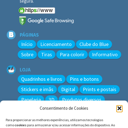
segura.
PÁGINAS
Início
Licenciamento
Clube do Blue
Sobre
Tiras
Para colorir
Informativo
LOJA
Quadrinhos e livros
Pins e botons
Stickers e imãs
Digital
Prints e postais
Papelaria
3D
Produtos diversos
Consentimento de Cookies
BUSCAR
Para proporcionar as melhores experiências, utilizamos tecnologias
Pesquisar
como
cookies
para armazenar e/ou acessar informações do dispositivo. Ao