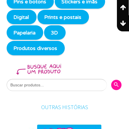
Pins e botons
Stickers e imãs
Digital
Prints e postais
Papelaria
3D
Produtos diversos
Search Butto
Search
for:
OUTRAS HISTÓRIAS