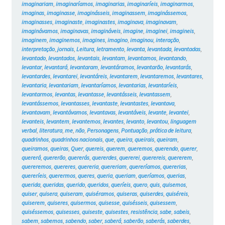
imaginariam
,
imaginaríamos
,
imaginarias
,
imaginaríeis
,
imaginarmos
,
imaginas
,
imaginasse
,
imaginásseis
,
imaginassem
,
imaginássemos
,
imaginasses
,
imaginaste
,
imaginastes
,
imaginava
,
imaginavam
,
imaginávamos
,
imaginavas
,
imagináveis
,
imagine
,
imaginei
,
imagineis
,
imaginem
,
imaginemos
,
imagines
,
imagino
,
imaginou
,
interação
,
interpretação
,
jornais
,
Leitura
,
letramento
,
levanta
,
levantada
,
levantadas
,
levantado
,
levantados
,
levantais
,
levantam
,
levantamos
,
levantando
,
levantar
,
levantará
,
levantaram
,
levantáramos
,
levantarão
,
levantarás
,
levantardes
,
levantarei
,
levantáreis
,
levantarem
,
levantaremos
,
levantares
,
levantaria
,
levantariam
,
levantaríamos
,
levantarias
,
levantaríeis
,
levantarmos
,
levantas
,
levantasse
,
levantásseis
,
levantassem
,
levantássemos
,
levantasses
,
levantaste
,
levantastes
,
levantava
,
levantavam
,
levantávamos
,
levantavas
,
levantáveis
,
levante
,
levantei
,
levanteis
,
levantem
,
levantemos
,
levantes
,
levanto
,
levantou
,
linguagem
verbal
,
literatura
,
me
,
não
,
Personagens
,
Pontuação
,
prática de leitura
,
quadrinhos
,
quadrinhos nacionais
,
que
,
queira
,
queirais
,
queiram
,
queiramos
,
queiras
,
Quer
,
quereis
,
querem
,
queremos
,
querendo
,
querer
,
quererá
,
quererão
,
quererás
,
quererdes
,
quererei
,
querereis
,
quererem
,
quereremos
,
quereres
,
quereria
,
quereriam
,
quereríamos
,
quererias
,
quereríeis
,
querermos
,
queres
,
queria
,
queriam
,
queríamos
,
querias
,
querida
,
queridas
,
querido
,
queridos
,
queríeis
,
quero
,
quis
,
quisemos
,
quiser
,
quisera
,
quiseram
,
quiséramos
,
quiseras
,
quiserdes
,
quiséreis
,
quiserem
,
quiseres
,
quisermos
,
quisesse
,
quisésseis
,
quisessem
,
quiséssemos
,
quisesses
,
quiseste
,
quisestes
,
resistência
,
sabe
,
sabeis
,
sabem
,
sabemos
,
sabendo
,
saber
,
saberá
,
saberão
,
saberás
,
saberdes
,