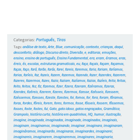
e
os
Gatos
#17
Categorias:
Português
,
Tiras
Tags:
análise de texto
,
Arte
,
Blue
,
comunicação
,
contexto
,
crianças
,
daqui
,
desconforto
,
diálogo
,
Discurso direto
,
Diversão
,
e
,
editoras
,
emoções
,
ensino
,
ensino de português
,
Ensino Fundamental
,
era
,
eram
,
éramos
,
eras
,
éreis
,
és
,
escolas
,
estruturas gramaticais
,
eu
,
faça
,
façais
,
façam
,
façamos
,
faças
,
faço
,
fará
,
farão
,
farás
,
farei
,
fareis
,
faremos
,
faria
,
fariam
,
faríamos
,
farias
,
faríeis
,
faz
,
fazeis
,
fazem
,
fazemos
,
fazendo
,
fazer
,
fazerdes
,
fazerem
,
fazeres
,
fazermos
,
fazes
,
fazia
,
faziam
,
fazíamos
,
fazias
,
fazíeis
,
feita
,
feitas
,
feito
,
feitos
,
fez
,
fiz
,
fizemos
,
fizer
,
fizera
,
fizeram
,
fizéramos
,
fizeras
,
fizerdes
,
fizéreis
,
fizerem
,
fizeres
,
fizermos
,
fizesse
,
fizésseis
,
fizessem
,
fizéssemos
,
fizesses
,
fizeste
,
fizestes
,
foi
,
fomos
,
for
,
fora
,
foram
,
fôramos
,
foras
,
fordes
,
fôreis
,
forem
,
fores
,
formos
,
fosse
,
fôsseis
,
fossem
,
fôssemos
,
fosses
,
foste
,
fostes
,
fui
,
Gato
,
gato idoso
,
gatos engraçados
,
Gramática
,
Grampolo
,
história curta
,
história em quadrinhos
,
HQ
,
humor
,
ilustração
,
imagina
,
imaginada
,
imaginadas
,
imaginado
,
imaginados
,
imaginais
,
imaginam
,
imaginamos
,
imaginando
,
imaginar
,
imaginara
,
imaginaram
,
imagináramos
,
imaginarão
,
imaginaras
,
imaginardes
,
imaginarei
,
imaginareis
,
imaginarem
,
imaginaremos
,
imaginares
,
imaginaria
,