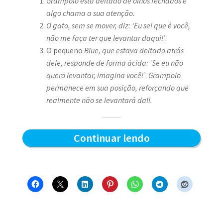
Grampolo está deitado de olhos fechados e
algo chama a sua atenção
.
O gato, sem se mover, diz: ‘Eu sei que é você,
não me faça ter que levantar daqui!’
.
O pequeno
Blue, que estava deitado atrás
dele, responde de forma ácida: ‘Se eu não
quero levantar, imagina você!’
.
Grampolo
permanece em sua posição, reforçando que
realmente não se levantará dali.
Quem
Continuar lendo
levanta
primeiro
–
Blue