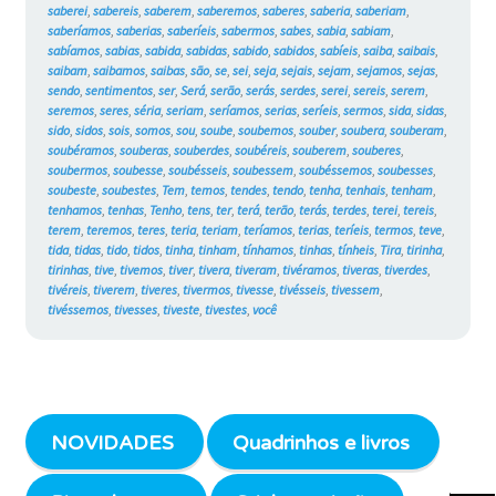
saberei
,
sabereis
,
saberem
,
saberemos
,
saberes
,
saberia
,
saberiam
,
saberíamos
,
saberias
,
saberíeis
,
sabermos
,
sabes
,
sabia
,
sabiam
,
sabíamos
,
sabias
,
sabida
,
sabidas
,
sabido
,
sabidos
,
sabíeis
,
saiba
,
saibais
,
saibam
,
saibamos
,
saibas
,
são
,
se
,
sei
,
seja
,
sejais
,
sejam
,
sejamos
,
sejas
,
sendo
,
sentimentos
,
ser
,
Será
,
serão
,
serás
,
serdes
,
serei
,
sereis
,
serem
,
seremos
,
seres
,
séria
,
seriam
,
seríamos
,
serias
,
seríeis
,
sermos
,
sida
,
sidas
,
sido
,
sidos
,
sois
,
somos
,
sou
,
soube
,
soubemos
,
souber
,
soubera
,
souberam
,
soubéramos
,
souberas
,
souberdes
,
soubéreis
,
souberem
,
souberes
,
soubermos
,
soubesse
,
soubésseis
,
soubessem
,
soubéssemos
,
soubesses
,
soubeste
,
soubestes
,
Tem
,
temos
,
tendes
,
tendo
,
tenha
,
tenhais
,
tenham
,
tenhamos
,
tenhas
,
Tenho
,
tens
,
ter
,
terá
,
terão
,
terás
,
terdes
,
terei
,
tereis
,
terem
,
teremos
,
teres
,
teria
,
teriam
,
teríamos
,
terias
,
teríeis
,
termos
,
teve
,
tida
,
tidas
,
tido
,
tidos
,
tinha
,
tinham
,
tínhamos
,
tinhas
,
tínheis
,
Tira
,
tirinha
,
tirinhas
,
tive
,
tivemos
,
tiver
,
tivera
,
tiveram
,
tivéramos
,
tiveras
,
tiverdes
,
tivéreis
,
tiverem
,
tiveres
,
tivermos
,
tivesse
,
tivésseis
,
tivessem
,
tivéssemos
,
tivesses
,
tiveste
,
tivestes
,
você
NOVIDADES
Quadrinhos e livros