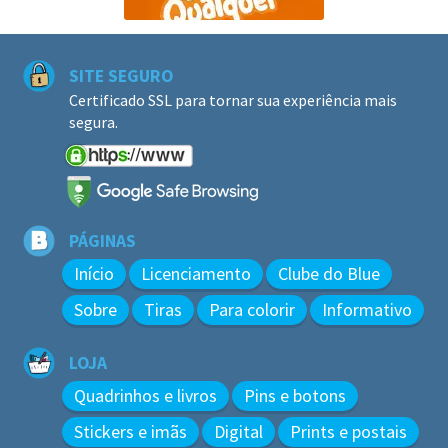
SITE SEGURO
Certificado SSL para tornar sua experiência mais
segura.
PÁGINAS
Início
Licenciamento
Clube do Blue
Sobre
Tiras
Para colorir
Informativo
LOJA
Quadrinhos e livros
Pins e botons
Stickers e imãs
Digital
Prints e postais