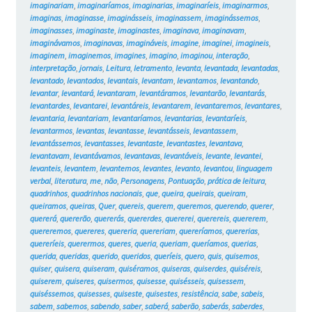
imaginariam
,
imaginaríamos
,
imaginarias
,
imaginaríeis
,
imaginarmos
,
imaginas
,
imaginasse
,
imaginásseis
,
imaginassem
,
imaginássemos
,
imaginasses
,
imaginaste
,
imaginastes
,
imaginava
,
imaginavam
,
imaginávamos
,
imaginavas
,
imagináveis
,
imagine
,
imaginei
,
imagineis
,
imaginem
,
imaginemos
,
imagines
,
imagino
,
imaginou
,
interação
,
interpretação
,
jornais
,
Leitura
,
letramento
,
levanta
,
levantada
,
levantadas
,
levantado
,
levantados
,
levantais
,
levantam
,
levantamos
,
levantando
,
levantar
,
levantará
,
levantaram
,
levantáramos
,
levantarão
,
levantarás
,
levantardes
,
levantarei
,
levantáreis
,
levantarem
,
levantaremos
,
levantares
,
levantaria
,
levantariam
,
levantaríamos
,
levantarias
,
levantaríeis
,
levantarmos
,
levantas
,
levantasse
,
levantásseis
,
levantassem
,
levantássemos
,
levantasses
,
levantaste
,
levantastes
,
levantava
,
levantavam
,
levantávamos
,
levantavas
,
levantáveis
,
levante
,
levantei
,
levanteis
,
levantem
,
levantemos
,
levantes
,
levanto
,
levantou
,
linguagem
verbal
,
literatura
,
me
,
não
,
Personagens
,
Pontuação
,
prática de leitura
,
quadrinhos
,
quadrinhos nacionais
,
que
,
queira
,
queirais
,
queiram
,
queiramos
,
queiras
,
Quer
,
quereis
,
querem
,
queremos
,
querendo
,
querer
,
quererá
,
quererão
,
quererás
,
quererdes
,
quererei
,
querereis
,
quererem
,
quereremos
,
quereres
,
quereria
,
quereriam
,
quereríamos
,
quererias
,
quereríeis
,
querermos
,
queres
,
queria
,
queriam
,
queríamos
,
querias
,
querida
,
queridas
,
querido
,
queridos
,
queríeis
,
quero
,
quis
,
quisemos
,
quiser
,
quisera
,
quiseram
,
quiséramos
,
quiseras
,
quiserdes
,
quiséreis
,
quiserem
,
quiseres
,
quisermos
,
quisesse
,
quisésseis
,
quisessem
,
quiséssemos
,
quisesses
,
quiseste
,
quisestes
,
resistência
,
sabe
,
sabeis
,
sabem
,
sabemos
,
sabendo
,
saber
,
saberá
,
saberão
,
saberás
,
saberdes
,