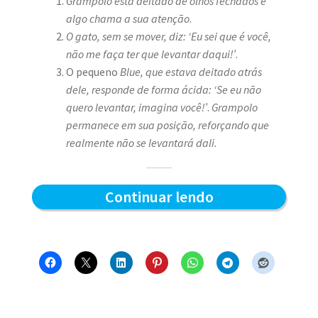
Grampolo está deitado de olhos fechados e
algo chama a sua atenção
.
O gato, sem se mover, diz: ‘Eu sei que é você,
não me faça ter que levantar daqui!’
.
O pequeno
Blue, que estava deitado atrás
dele, responde de forma ácida: ‘Se eu não
quero levantar, imagina você!’
.
Grampolo
permanece em sua posição, reforçando que
realmente não se levantará dali.
Quem
Continuar lendo
levanta
primeiro
–
Blue