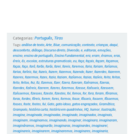
e
os
Gatos
#17
Categorias:
Português
,
Tiras
Tags:
análise de texto
,
Arte
,
Blue
,
comunicação
,
contexto
,
crianças
,
daqui
,
desconforto
,
diálogo
,
Discurso direto
,
Diversão
,
e
,
editoras
,
emoções
,
ensino
,
ensino de português
,
Ensino Fundamental
,
era
,
eram
,
éramos
,
eras
,
éreis
,
és
,
escolas
,
estruturas gramaticais
,
eu
,
faça
,
façais
,
façam
,
façamos
,
faças
,
faço
,
fará
,
farão
,
farás
,
farei
,
fareis
,
faremos
,
faria
,
fariam
,
faríamos
,
farias
,
faríeis
,
faz
,
fazeis
,
fazem
,
fazemos
,
fazendo
,
fazer
,
fazerdes
,
fazerem
,
fazeres
,
fazermos
,
fazes
,
fazia
,
faziam
,
fazíamos
,
fazias
,
fazíeis
,
feita
,
feitas
,
feito
,
feitos
,
fez
,
fiz
,
fizemos
,
fizer
,
fizera
,
fizeram
,
fizéramos
,
fizeras
,
fizerdes
,
fizéreis
,
fizerem
,
fizeres
,
fizermos
,
fizesse
,
fizésseis
,
fizessem
,
fizéssemos
,
fizesses
,
fizeste
,
fizestes
,
foi
,
fomos
,
for
,
fora
,
foram
,
fôramos
,
foras
,
fordes
,
fôreis
,
forem
,
fores
,
formos
,
fosse
,
fôsseis
,
fossem
,
fôssemos
,
fosses
,
foste
,
fostes
,
fui
,
Gato
,
gato idoso
,
gatos engraçados
,
Gramática
,
Grampolo
,
história curta
,
história em quadrinhos
,
HQ
,
humor
,
ilustração
,
imagina
,
imaginada
,
imaginadas
,
imaginado
,
imaginados
,
imaginais
,
imaginam
,
imaginamos
,
imaginando
,
imaginar
,
imaginara
,
imaginaram
,
imagináramos
,
imaginarão
,
imaginaras
,
imaginardes
,
imaginarei
,
imaginareis
,
imaginarem
,
imaginaremos
,
imaginares
,
imaginaria
,