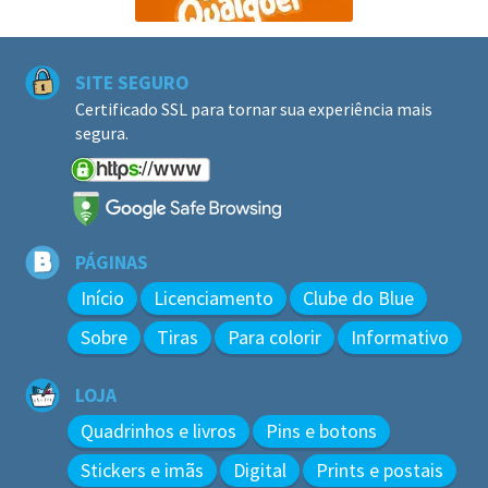
SITE SEGURO
Certificado SSL para tornar sua experiência mais
segura.
PÁGINAS
Início
Licenciamento
Clube do Blue
Sobre
Tiras
Para colorir
Informativo
LOJA
Quadrinhos e livros
Pins e botons
Stickers e imãs
Digital
Prints e postais