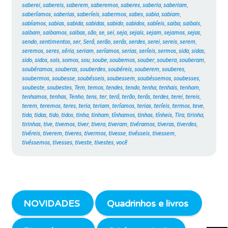
saberei
,
sabereis
,
saberem
,
saberemos
,
saberes
,
saberia
,
saberiam
,
saberíamos
,
saberias
,
saberíeis
,
sabermos
,
sabes
,
sabia
,
sabiam
,
sabíamos
,
sabias
,
sabida
,
sabidas
,
sabido
,
sabidos
,
sabíeis
,
saiba
,
saibais
,
saibam
,
saibamos
,
saibas
,
são
,
se
,
sei
,
seja
,
sejais
,
sejam
,
sejamos
,
sejas
,
sendo
,
sentimentos
,
ser
,
Será
,
serão
,
serás
,
serdes
,
serei
,
sereis
,
serem
,
seremos
,
seres
,
séria
,
seriam
,
seríamos
,
serias
,
seríeis
,
sermos
,
sida
,
sidas
,
sido
,
sidos
,
sois
,
somos
,
sou
,
soube
,
soubemos
,
souber
,
soubera
,
souberam
,
soubéramos
,
souberas
,
souberdes
,
soubéreis
,
souberem
,
souberes
,
soubermos
,
soubesse
,
soubésseis
,
soubessem
,
soubéssemos
,
soubesses
,
soubeste
,
soubestes
,
Tem
,
temos
,
tendes
,
tendo
,
tenha
,
tenhais
,
tenham
,
tenhamos
,
tenhas
,
Tenho
,
tens
,
ter
,
terá
,
terão
,
terás
,
terdes
,
terei
,
tereis
,
terem
,
teremos
,
teres
,
teria
,
teriam
,
teríamos
,
terias
,
teríeis
,
termos
,
teve
,
tida
,
tidas
,
tido
,
tidos
,
tinha
,
tinham
,
tínhamos
,
tinhas
,
tínheis
,
Tira
,
tirinha
,
tirinhas
,
tive
,
tivemos
,
tiver
,
tivera
,
tiveram
,
tivéramos
,
tiveras
,
tiverdes
,
tivéreis
,
tiverem
,
tiveres
,
tivermos
,
tivesse
,
tivésseis
,
tivessem
,
tivéssemos
,
tivesses
,
tiveste
,
tivestes
,
você
NOVIDADES
Quadrinhos e livros