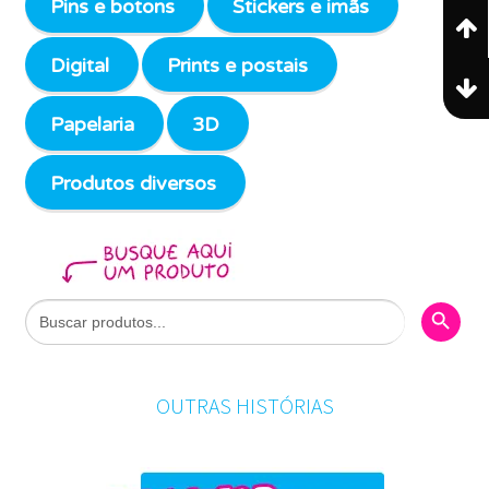
Pins e botons
Stickers e imãs
Digital
Prints e postais
Papelaria
3D
Produtos diversos
Search Butto
Search
for:
OUTRAS HISTÓRIAS