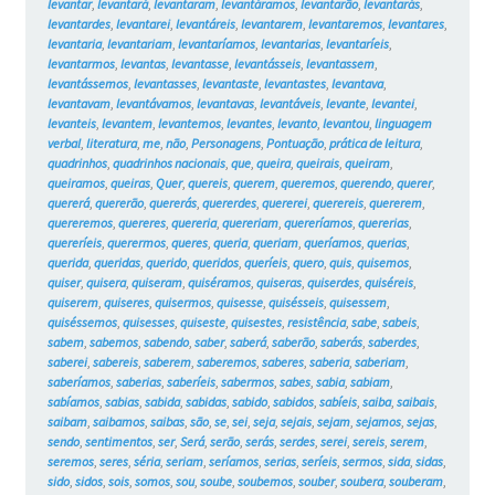
levantar
,
levantará
,
levantaram
,
levantáramos
,
levantarão
,
levantarás
,
levantardes
,
levantarei
,
levantáreis
,
levantarem
,
levantaremos
,
levantares
,
levantaria
,
levantariam
,
levantaríamos
,
levantarias
,
levantaríeis
,
levantarmos
,
levantas
,
levantasse
,
levantásseis
,
levantassem
,
levantássemos
,
levantasses
,
levantaste
,
levantastes
,
levantava
,
levantavam
,
levantávamos
,
levantavas
,
levantáveis
,
levante
,
levantei
,
levanteis
,
levantem
,
levantemos
,
levantes
,
levanto
,
levantou
,
linguagem
verbal
,
literatura
,
me
,
não
,
Personagens
,
Pontuação
,
prática de leitura
,
quadrinhos
,
quadrinhos nacionais
,
que
,
queira
,
queirais
,
queiram
,
queiramos
,
queiras
,
Quer
,
quereis
,
querem
,
queremos
,
querendo
,
querer
,
quererá
,
quererão
,
quererás
,
quererdes
,
quererei
,
querereis
,
quererem
,
quereremos
,
quereres
,
quereria
,
quereriam
,
quereríamos
,
quererias
,
quereríeis
,
querermos
,
queres
,
queria
,
queriam
,
queríamos
,
querias
,
querida
,
queridas
,
querido
,
queridos
,
queríeis
,
quero
,
quis
,
quisemos
,
quiser
,
quisera
,
quiseram
,
quiséramos
,
quiseras
,
quiserdes
,
quiséreis
,
quiserem
,
quiseres
,
quisermos
,
quisesse
,
quisésseis
,
quisessem
,
quiséssemos
,
quisesses
,
quiseste
,
quisestes
,
resistência
,
sabe
,
sabeis
,
sabem
,
sabemos
,
sabendo
,
saber
,
saberá
,
saberão
,
saberás
,
saberdes
,
saberei
,
sabereis
,
saberem
,
saberemos
,
saberes
,
saberia
,
saberiam
,
saberíamos
,
saberias
,
saberíeis
,
sabermos
,
sabes
,
sabia
,
sabiam
,
sabíamos
,
sabias
,
sabida
,
sabidas
,
sabido
,
sabidos
,
sabíeis
,
saiba
,
saibais
,
saibam
,
saibamos
,
saibas
,
são
,
se
,
sei
,
seja
,
sejais
,
sejam
,
sejamos
,
sejas
,
sendo
,
sentimentos
,
ser
,
Será
,
serão
,
serás
,
serdes
,
serei
,
sereis
,
serem
,
seremos
,
seres
,
séria
,
seriam
,
seríamos
,
serias
,
seríeis
,
sermos
,
sida
,
sidas
,
sido
,
sidos
,
sois
,
somos
,
sou
,
soube
,
soubemos
,
souber
,
soubera
,
souberam
,