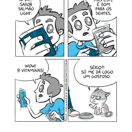
MINHA CONTA
CARRINHO
Search Button
Search
for: