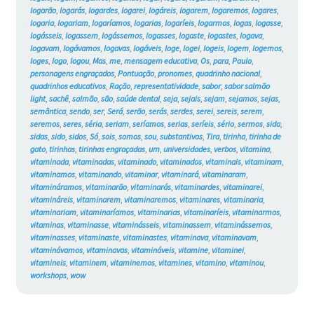
logarão
,
logarás
,
logardes
,
logarei
,
logáreis
,
logarem
,
logaremos
,
logares
,
logaria
,
logariam
,
logaríamos
,
logarias
,
logaríeis
,
logarmos
,
logas
,
logasse
,
logásseis
,
logassem
,
logássemos
,
logasses
,
logaste
,
logastes
,
logava
,
logavam
,
logávamos
,
logavas
,
logáveis
,
loge
,
logei
,
logeis
,
logem
,
logemos
,
loges
,
logo
,
logou
,
Mas
,
me
,
mensagem educativa
,
Os
,
para
,
Paulo
,
personagens engraçados
,
Pontuação
,
pronomes
,
quadrinho nacional
,
quadrinhos educativos
,
Ração
,
representatividade
,
sabor
,
sabor salmão
light
,
sachê
,
salmão
,
são
,
saúde dental
,
seja
,
sejais
,
sejam
,
sejamos
,
sejas
,
semântica
,
sendo
,
ser
,
Será
,
serão
,
serás
,
serdes
,
serei
,
sereis
,
serem
,
seremos
,
seres
,
séria
,
seriam
,
seríamos
,
serias
,
seríeis
,
sério
,
sermos
,
sida
,
sidas
,
sido
,
sidos
,
Só
,
sois
,
somos
,
sou
,
substantivos
,
Tira
,
tirinha
,
tirinha de
gato
,
tirinhas
,
tirinhas engraçadas
,
um
,
universidades
,
verbos
,
vitamina
,
vitaminada
,
vitaminadas
,
vitaminado
,
vitaminados
,
vitaminais
,
vitaminam
,
vitaminamos
,
vitaminando
,
vitaminar
,
vitaminará
,
vitaminaram
,
vitamináramos
,
vitaminarão
,
vitaminarás
,
vitaminardes
,
vitaminarei
,
vitamináreis
,
vitaminarem
,
vitaminaremos
,
vitaminares
,
vitaminaria
,
vitaminariam
,
vitaminaríamos
,
vitaminarias
,
vitaminaríeis
,
vitaminarmos
,
vitaminas
,
vitaminasse
,
vitaminásseis
,
vitaminassem
,
vitaminássemos
,
vitaminasses
,
vitaminaste
,
vitaminastes
,
vitaminava
,
vitaminavam
,
vitaminávamos
,
vitaminavas
,
vitamináveis
,
vitamine
,
vitaminei
,
vitamineis
,
vitaminem
,
vitaminemos
,
vitamines
,
vitamino
,
vitaminou
,
workshops
,
wow