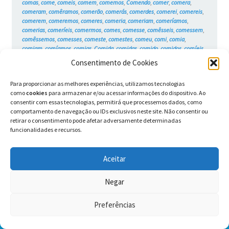
comas
,
come
,
comeis
,
comem
,
comemos
,
Comendo
,
comer
,
comera
,
comeram
,
comêramos
,
comerão
,
comerás
,
comerdes
,
comerei
,
comereis
,
comerem
,
comeremos
,
comeres
,
comeria
,
comeriam
,
comeríamos
,
comerias
,
comeríeis
,
comermos
,
comes
,
comesse
,
comêsseis
,
comessem
,
comêssemos
,
comesses
,
comeste
,
comestes
,
comeu
,
comi
,
comia
,
comiam
,
comíamos
,
comias
,
Comida
,
comidas
,
comido
,
comidos
,
comíeis
,
Como
,
comunicação
,
contextos
,
desafia
,
desafiada
,
desafiadas
,
desafiado
,
Consentimento de Cookies
desafiados
,
desafiais
,
desafiam
,
desafiamos
,
desafiando
,
desafiar
,
desafiará
,
desafiaram
,
desafiáramos
,
desafiarão
,
desafiarás
,
desafiardes
,
Para proporcionar as melhores experiências, utilizamos tecnologias
desafiarei
,
desafiareis
,
desafiarem
,
desafiaremos
,
desafiares
,
desafiaria
,
como
cookies
para armazenar e/ou acessar informações do dispositivo. Ao
desafiariam
,
desafiaríamos
,
desafiarias
,
desafiaríeis
,
desafiarmos
,
consentir com essas tecnologias, permitirá que processemos dados, como
desafias
,
desafiasse
,
desafiásseis
,
desafiassem
,
desafiássemos
,
comportamento de navegação ou IDs exclusivos neste site. Não consentir ou
desafiasses
,
desafiaste
,
desafiastes
,
desafiava
,
desafiavam
,
desafiávamos
,
retirar o consentimento pode afetar adversamente determinadas
desafiavas
,
desafiáveis
,
desafie
,
desafiei
,
desafieis
,
desafiem
,
desafiemos
,
funcionalidades e recursos.
desafies
,
Desafio
,
desafiou
,
diálogo
,
e
,
editoras
,
educação
,
Ele
,
em
,
emoções
,
Ensino Fundamental
,
era
,
eram
,
éramos
,
eras
,
éreis
,
és
,
escolas
,
Escrita
,
foi
,
fomos
,
for
,
fora
,
foram
,
fôramos
,
foras
,
fordes
,
fôreis
,
forem
,
Aceitar
fores
,
formos
,
fosse
,
fôsseis
,
fossem
,
fôssemos
,
fosses
,
foste
,
fostes
,
fui
,
Gato
,
Gatos
,
Gramática
,
Grampolo
,
histórias
,
histórias engraçadas
,
hoje
,
hq
nacional
,
humor
,
imagens
,
interpretação
,
jornais
,
Leitura
,
lembranças
,
Negar
lembro-me
,
linguagem
,
Livro didático
,
Narrativa
,
no
,
passado
,
pelo
,
Personagens
,
péssimo
,
Pontuação
,
pronomes
,
quadrinho nacional
,
Preferências
quadrinhos
,
Rottweiler
,
são
,
se
,
seja
,
sejais
,
sejam
,
sejamos
,
sejas
,
0
semântica
,
sendo
,
sentimentos
,
ser
,
Será
,
serão
,
serás
,
serdes
,
serei
,
Pesquisar
Pesquisar
sereis
,
serem
,
seremos
,
seres
,
séria
,
seriam
,
seríamos
,
serias
,
seríeis
,