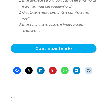
Blue aparece escondido atrás de de uma moita
e diz: ‘Só mais um pouquinho…’
O gato se levanta hesitante e diz: ‘Agora eu
vou!’
Blue volta a se esconder e finaliza com:
‘Demorei…’
Demorou
Continuar lendo
–
Blue
e
os
Gatos
#16
Carregando...