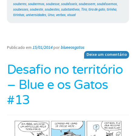
souberes
,
soubermos
,
soubesse
,
soubésseis
,
soubessem
,
soubéssemos
,
soubesses
,
soubeste
,
soubestes
,
substantivos
,
Tira
,
tira de gato
,
tirinha
,
tirinhas
,
universidades
,
Urso
,
verbos
,
visual
Publicado em
15/01/2014
por
blueeosgatos
—
Deixe um comentário
Desafio no território
– Blue e os Gatos
#13