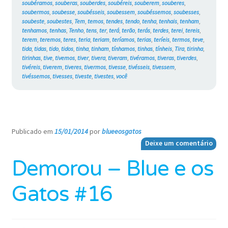
soubéramos
,
souberas
,
souberdes
,
soubéreis
,
souberem
,
souberes
,
soubermos
,
soubesse
,
soubésseis
,
soubessem
,
soubéssemos
,
soubesses
,
soubeste
,
soubestes
,
Tem
,
temos
,
tendes
,
tendo
,
tenha
,
tenhais
,
tenham
,
tenhamos
,
tenhas
,
Tenho
,
tens
,
ter
,
terá
,
terão
,
terás
,
terdes
,
terei
,
tereis
,
terem
,
teremos
,
teres
,
teria
,
teriam
,
teríamos
,
terias
,
teríeis
,
termos
,
teve
,
tida
,
tidas
,
tido
,
tidos
,
tinha
,
tinham
,
tínhamos
,
tinhas
,
tínheis
,
Tira
,
tirinha
,
tirinhas
,
tive
,
tivemos
,
tiver
,
tivera
,
tiveram
,
tivéramos
,
tiveras
,
tiverdes
,
tivéreis
,
tiverem
,
tiveres
,
tivermos
,
tivesse
,
tivésseis
,
tivessem
,
tivéssemos
,
tivesses
,
tiveste
,
tivestes
,
você
Publicado em
15/01/2014
por
blueeosgatos
—
Deixe um comentário
Demorou – Blue e os
Gatos #16