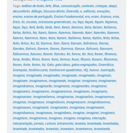
Tags:
análise de texto
,
Arte
,
Blue
,
comunicação
,
contexto
,
crianças
,
daqui
,
desconforto
,
diálogo
,
Discurso direto
,
Diversão
,
e
,
editoras
,
emoções
,
ensino
,
ensino de português
,
Ensino Fundamental
,
era
,
eram
,
éramos
,
eras
,
éreis
,
és
,
escolas
,
estruturas gramaticais
,
eu
,
faça
,
façais
,
façam
,
façamos
,
faças
,
faço
,
fará
,
farão
,
farás
,
farei
,
fareis
,
faremos
,
faria
,
fariam
,
faríamos
,
farias
,
faríeis
,
faz
,
fazeis
,
fazem
,
fazemos
,
fazendo
,
fazer
,
fazerdes
,
fazerem
,
fazeres
,
fazermos
,
fazes
,
fazia
,
faziam
,
fazíamos
,
fazias
,
fazíeis
,
feita
,
feitas
,
feito
,
feitos
,
fez
,
fiz
,
fizemos
,
fizer
,
fizera
,
fizeram
,
fizéramos
,
fizeras
,
fizerdes
,
fizéreis
,
fizerem
,
fizeres
,
fizermos
,
fizesse
,
fizésseis
,
fizessem
,
fizéssemos
,
fizesses
,
fizeste
,
fizestes
,
foi
,
fomos
,
for
,
fora
,
foram
,
fôramos
,
foras
,
fordes
,
fôreis
,
forem
,
fores
,
formos
,
fosse
,
fôsseis
,
fossem
,
fôssemos
,
fosses
,
foste
,
fostes
,
fui
,
Gato
,
gato idoso
,
gatos engraçados
,
Gramática
,
Grampolo
,
história curta
,
história em quadrinhos
,
HQ
,
humor
,
ilustração
,
imagina
,
imaginada
,
imaginadas
,
imaginado
,
imaginados
,
imaginais
,
imaginam
,
imaginamos
,
imaginando
,
imaginar
,
imaginara
,
imaginaram
,
imagináramos
,
imaginarão
,
imaginaras
,
imaginardes
,
imaginarei
,
imaginareis
,
imaginarem
,
imaginaremos
,
imaginares
,
imaginaria
,
imaginariam
,
imaginaríamos
,
imaginarias
,
imaginaríeis
,
imaginarmos
,
imaginas
,
imaginasse
,
imaginásseis
,
imaginassem
,
imaginássemos
,
imaginasses
,
imaginaste
,
imaginastes
,
imaginava
,
imaginavam
,
imaginávamos
,
imaginavas
,
imagináveis
,
imagine
,
imaginei
,
imagineis
,
imaginem
,
imaginemos
,
imagines
,
imagino
,
imaginou
,
interação
,
interpretação
,
jornais
,
Leitura
,
letramento
,
levanta
,
levantada
,
levantadas
,
levantado
,
levantados
,
levantais
,
levantam
,
levantamos
,
levantando
,