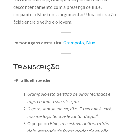
descontentamento com a presença de Blue,
enquanto o Blue tenta argumentar! Uma interação
ácida entre o velho e o jovem.
Personagens desta tira:
Grampolo
,
Blue
Transcrição
#ProBlueEntender
Grampolo está deitado de olhos fechados e
algo chama a sua atenção
.
O gato, sem se mover, diz: ‘Eu sei que é você,
não me faça ter que levantar daqui!’
.
O pequeno
Blue, que estava deitado atrás
dele, responde de forma ácida: ‘Se eu não