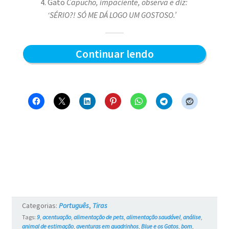
Gato
Capucho, impaciente, observa e diz:
‘SÉRIO?! SÓ ME DÁ LOGO UM GOSTOSO.’
Sabor
Continuar lendo
do
sachê
–
Blue
e
os
Gatos
#761
Categorias:
Português
,
Tiras
Tags:
9
,
acentuação
,
alimentação de pets
,
alimentação saudável
,
análise
,
animal de estimação
,
aventuras em quadrinhos
,
Blue e os Gatos
,
bom
,