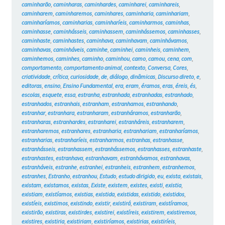
caminharão
,
caminharas
,
caminhardes
,
caminharei
,
caminhareis
,
caminharem
,
caminharemos
,
caminhares
,
caminharia
,
caminhariam
,
caminharíamos
,
caminharias
,
caminharíeis
,
caminharmos
,
caminhas
,
caminhasse
,
caminhásseis
,
caminhassem
,
caminhássemos
,
caminhasses
,
caminhaste
,
caminhastes
,
caminhava
,
caminhavam
,
caminhávamos
,
caminhavas
,
caminháveis
,
caminhe
,
caminhei
,
caminheis
,
caminhem
,
caminhemos
,
caminhes
,
caminho
,
caminhou
,
camo
,
camou
,
cena
,
com
,
comportamento
,
comportamento animal
,
contexto
,
Conversa
,
Cores
,
criatividade
,
crítica
,
curiosidade
,
de
,
diálogo
,
dinâmicas
,
Discurso direto
,
e
,
editoras
,
ensino
,
Ensino Fundamental
,
era
,
eram
,
éramos
,
eras
,
éreis
,
és
,
escolas
,
esquete
,
essa
,
estranha
,
estranhada
,
estranhadas
,
estranhado
,
estranhados
,
estranhais
,
estranham
,
estranhamos
,
estranhando
,
estranhar
,
estranhara
,
estranharam
,
estranháramos
,
estranharão
,
estranharas
,
estranhardes
,
estranharei
,
estranháreis
,
estranharem
,
estranharemos
,
estranhares
,
estranharia
,
estranhariam
,
estranharíamos
,
estranharias
,
estranharíeis
,
estranharmos
,
estranhas
,
estranhasse
,
estranhásseis
,
estranhassem
,
estranhássemos
,
estranhasses
,
estranhaste
,
estranhastes
,
estranhava
,
estranhavam
,
estranhávamos
,
estranhavas
,
estranháveis
,
estranhe
,
estranhei
,
estranheis
,
estranhem
,
estranhemos
,
estranhes
,
Estranho
,
estranhou
,
Estudo
,
estudo dirigido
,
eu
,
exista
,
existais
,
existam
,
existamos
,
existas
,
Existe
,
existem
,
existes
,
existi
,
existia
,
existiam
,
existíamos
,
existias
,
existida
,
existidas
,
existido
,
existidos
,
existíeis
,
existimos
,
existindo
,
existir
,
existirá
,
existiram
,
existíramos
,
existirão
,
existiras
,
existirdes
,
existirei
,
existíreis
,
existirem
,
existiremos
,
existires
,
existiria
,
existiriam
,
existiríamos
,
existirias
,
existiríeis
,