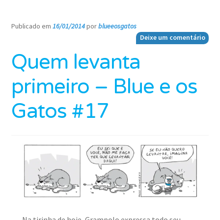
Publicado em
16/01/2014
por
blueeosgatos
—
Deixe um comentário
Quem levanta
primeiro – Blue e os
Gatos #17
Na tirinha de hoje, Grampolo expressa todo seu