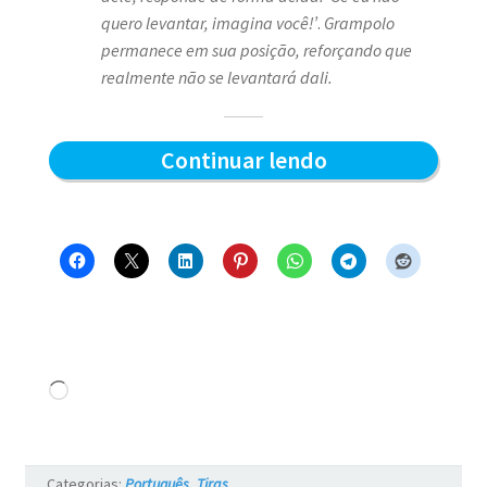
quero levantar, imagina você!’
.
Grampolo
permanece em sua posição, reforçando que
realmente não se levantará dali.
Quem
Continuar lendo
levanta
primeiro
–
Blue
e
os
Carregando...
Gatos
#17
Categorias:
Português
,
Tiras