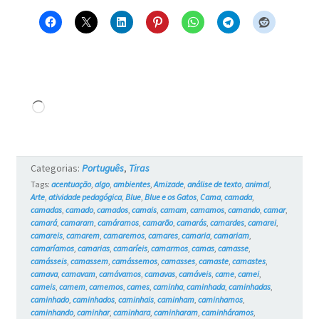
Carregando...
Categorias:
Português
,
Tiras
Tags:
acentuação
,
algo
,
ambientes
,
Amizade
,
análise de texto
,
animal
,
Arte
,
atividade pedagógica
,
Blue
,
Blue e os Gatos
,
Cama
,
camada
,
camadas
,
camado
,
camados
,
camais
,
camam
,
camamos
,
camando
,
camar
,
camará
,
camaram
,
camáramos
,
camarão
,
camarás
,
camardes
,
camarei
,
camareis
,
camarem
,
camaremos
,
camares
,
camaria
,
camariam
,
camaríamos
,
camarias
,
camaríeis
,
camarmos
,
camas
,
camasse
,
camásseis
,
camassem
,
camássemos
,
camasses
,
camaste
,
camastes
,
camava
,
camavam
,
camávamos
,
camavas
,
camáveis
,
came
,
camei
,
cameis
,
camem
,
camemos
,
cames
,
caminha
,
caminhada
,
caminhadas
,
caminhado
,
caminhados
,
caminhais
,
caminham
,
caminhamos
,
caminhando
,
caminhar
,
caminhara
,
caminharam
,
caminháramos
,