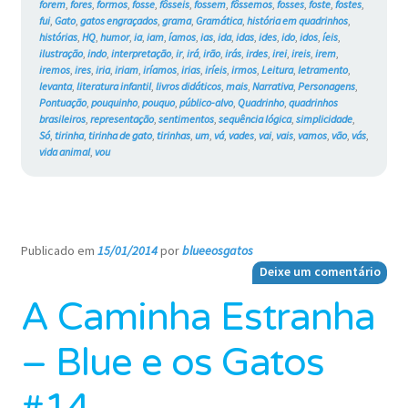
forem
,
fores
,
formos
,
fosse
,
fôsseis
,
fossem
,
fôssemos
,
fosses
,
foste
,
fostes
,
fui
,
Gato
,
gatos engraçados
,
grama
,
Gramática
,
história em quadrinhos
,
histórias
,
HQ
,
humor
,
ia
,
iam
,
íamos
,
ias
,
ida
,
idas
,
ides
,
ido
,
idos
,
íeis
,
ilustração
,
indo
,
interpretação
,
ir
,
irá
,
irão
,
irás
,
irdes
,
irei
,
ireis
,
irem
,
iremos
,
ires
,
iria
,
iriam
,
iríamos
,
irias
,
iríeis
,
irmos
,
Leitura
,
letramento
,
levanta
,
literatura infantil
,
livros didáticos
,
mais
,
Narrativa
,
Personagens
,
Pontuação
,
pouquinho
,
pouquo
,
público-alvo
,
Quadrinho
,
quadrinhos
brasileiros
,
representação
,
sentimentos
,
sequência lógica
,
simplicidade
,
Só
,
tirinha
,
tirinha de gato
,
tirinhas
,
um
,
vá
,
vades
,
vai
,
vais
,
vamos
,
vão
,
vás
,
vida animal
,
vou
Publicado em
15/01/2014
por
blueeosgatos
—
Deixe um comentário
A Caminha Estranha
– Blue e os Gatos