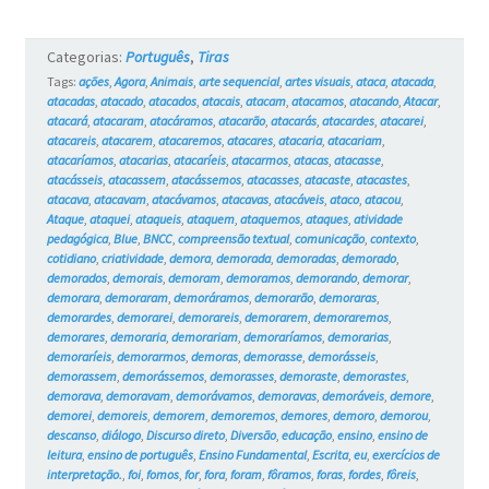
Categorias:
Português
,
Tiras
Tags:
ações
,
Agora
,
Animais
,
arte sequencial
,
artes visuais
,
ataca
,
atacada
,
atacadas
,
atacado
,
atacados
,
atacais
,
atacam
,
atacamos
,
atacando
,
Atacar
,
atacará
,
atacaram
,
atacáramos
,
atacarão
,
atacarás
,
atacardes
,
atacarei
,
atacareis
,
atacarem
,
atacaremos
,
atacares
,
atacaria
,
atacariam
,
atacaríamos
,
atacarias
,
atacaríeis
,
atacarmos
,
atacas
,
atacasse
,
atacásseis
,
atacassem
,
atacássemos
,
atacasses
,
atacaste
,
atacastes
,
atacava
,
atacavam
,
atacávamos
,
atacavas
,
atacáveis
,
ataco
,
atacou
,
Ataque
,
ataquei
,
ataqueis
,
ataquem
,
ataquemos
,
ataques
,
atividade
pedagógica
,
Blue
,
BNCC
,
compreensão textual
,
comunicação
,
contexto
,
cotidiano
,
criatividade
,
demora
,
demorada
,
demoradas
,
demorado
,
demorados
,
demorais
,
demoram
,
demoramos
,
demorando
,
demorar
,
demorara
,
demoraram
,
demoráramos
,
demorarão
,
demoraras
,
demorardes
,
demorarei
,
demorareis
,
demorarem
,
demoraremos
,
demorares
,
demoraria
,
demorariam
,
demoraríamos
,
demorarias
,
demoraríeis
,
demorarmos
,
demoras
,
demorasse
,
demorásseis
,
demorassem
,
demorássemos
,
demorasses
,
demoraste
,
demorastes
,
demorava
,
demoravam
,
demorávamos
,
demoravas
,
demoráveis
,
demore
,
demorei
,
demoreis
,
demorem
,
demoremos
,
demores
,
demoro
,
demorou
,
descanso
,
diálogo
,
Discurso direto
,
Diversão
,
educação
,
ensino
,
ensino de
leitura
,
ensino de português
,
Ensino Fundamental
,
Escrita
,
eu
,
exercícios de
interpretação.
,
foi
,
fomos
,
for
,
fora
,
foram
,
fôramos
,
foras
,
fordes
,
fôreis
,