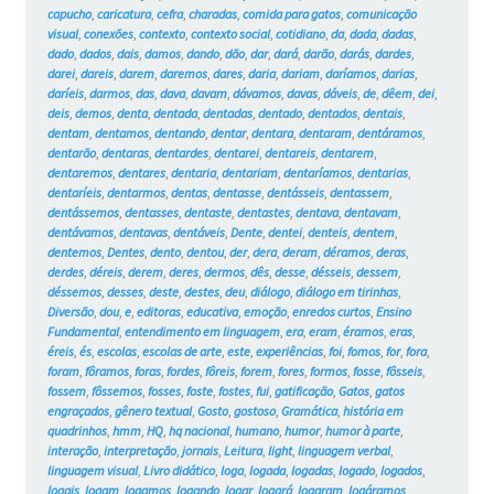
capucho
,
caricatura
,
cefra
,
charadas
,
comida para gatos
,
comunicação
visual
,
conexões
,
contexto
,
contexto social
,
cotidiano
,
da
,
dada
,
dadas
,
dado
,
dados
,
dais
,
damos
,
dando
,
dão
,
dar
,
dará
,
darão
,
darás
,
dardes
,
darei
,
dareis
,
darem
,
daremos
,
dares
,
daria
,
dariam
,
daríamos
,
darias
,
daríeis
,
darmos
,
das
,
dava
,
davam
,
dávamos
,
davas
,
dáveis
,
de
,
dêem
,
dei
,
deis
,
demos
,
denta
,
dentada
,
dentadas
,
dentado
,
dentados
,
dentais
,
dentam
,
dentamos
,
dentando
,
dentar
,
dentara
,
dentaram
,
dentáramos
,
dentarão
,
dentaras
,
dentardes
,
dentarei
,
dentareis
,
dentarem
,
dentaremos
,
dentares
,
dentaria
,
dentariam
,
dentaríamos
,
dentarias
,
dentaríeis
,
dentarmos
,
dentas
,
dentasse
,
dentásseis
,
dentassem
,
dentássemos
,
dentasses
,
dentaste
,
dentastes
,
dentava
,
dentavam
,
dentávamos
,
dentavas
,
dentáveis
,
Dente
,
dentei
,
denteis
,
dentem
,
dentemos
,
Dentes
,
dento
,
dentou
,
der
,
dera
,
deram
,
déramos
,
deras
,
derdes
,
déreis
,
derem
,
deres
,
dermos
,
dês
,
desse
,
désseis
,
dessem
,
déssemos
,
desses
,
deste
,
destes
,
deu
,
diálogo
,
diálogo em tirinhas
,
Diversão
,
dou
,
e
,
editoras
,
educativa
,
emoção
,
enredos curtos
,
Ensino
Fundamental
,
entendimento em linguagem
,
era
,
eram
,
éramos
,
eras
,
éreis
,
és
,
escolas
,
escolas de arte
,
este
,
experiências
,
foi
,
fomos
,
for
,
fora
,
foram
,
fôramos
,
foras
,
fordes
,
fôreis
,
forem
,
fores
,
formos
,
fosse
,
fôsseis
,
fossem
,
fôssemos
,
fosses
,
foste
,
fostes
,
fui
,
gatificação
,
Gatos
,
gatos
engraçados
,
gênero textual
,
Gosto
,
gostoso
,
Gramática
,
história em
quadrinhos
,
hmm
,
HQ
,
hq nacional
,
humano
,
humor
,
humor à parte
,
interação
,
interpretação
,
jornais
,
Leitura
,
light
,
linguagem verbal
,
linguagem visual
,
Livro didático
,
loga
,
logada
,
logadas
,
logado
,
logados
,
logais
,
logam
,
logamos
,
logando
,
logar
,
logará
,
logaram
,
logáramos
,