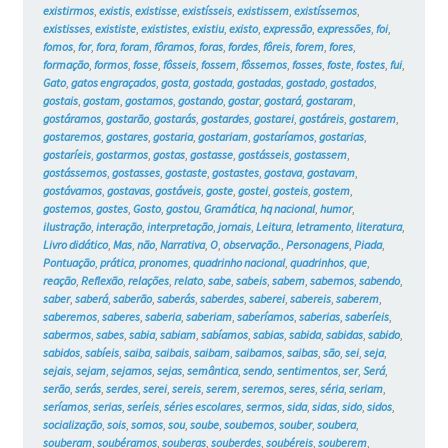
existirmos
,
existis
,
existisse
,
existísseis
,
existissem
,
existíssemos
,
existisses
,
exististe
,
exististes
,
existiu
,
existo
,
expressão
,
expressões
,
foi
,
fomos
,
for
,
fora
,
foram
,
fôramos
,
foras
,
fordes
,
fôreis
,
forem
,
fores
,
formação
,
formos
,
fosse
,
fôsseis
,
fossem
,
fôssemos
,
fosses
,
foste
,
fostes
,
fui
,
Gato
,
gatos engraçados
,
gosta
,
gostada
,
gostadas
,
gostado
,
gostados
,
gostais
,
gostam
,
gostamos
,
gostando
,
gostar
,
gostará
,
gostaram
,
gostáramos
,
gostarão
,
gostarás
,
gostardes
,
gostarei
,
gostáreis
,
gostarem
,
gostaremos
,
gostares
,
gostaria
,
gostariam
,
gostaríamos
,
gostarias
,
gostaríeis
,
gostarmos
,
gostas
,
gostasse
,
gostásseis
,
gostassem
,
gostássemos
,
gostasses
,
gostaste
,
gostastes
,
gostava
,
gostavam
,
gostávamos
,
gostavas
,
gostáveis
,
goste
,
gostei
,
gosteis
,
gostem
,
gostemos
,
gostes
,
Gosto
,
gostou
,
Gramática
,
hq nacional
,
humor
,
ilustração
,
interação
,
interpretação
,
jornais
,
Leitura
,
letramento
,
literatura
,
Livro didático
,
Mas
,
não
,
Narrativa
,
O
,
observação.
,
Personagens
,
Piada
,
Pontuação
,
prática
,
pronomes
,
quadrinho nacional
,
quadrinhos
,
que
,
reação
,
Reflexão
,
relações
,
relato
,
sabe
,
sabeis
,
sabem
,
sabemos
,
sabendo
,
saber
,
saberá
,
saberão
,
saberás
,
saberdes
,
saberei
,
sabereis
,
saberem
,
saberemos
,
saberes
,
saberia
,
saberiam
,
saberíamos
,
saberias
,
saberíeis
,
sabermos
,
sabes
,
sabia
,
sabiam
,
sabíamos
,
sabias
,
sabida
,
sabidas
,
sabido
,
sabidos
,
sabíeis
,
saiba
,
saibais
,
saibam
,
saibamos
,
saibas
,
são
,
sei
,
seja
,
sejais
,
sejam
,
sejamos
,
sejas
,
semântica
,
sendo
,
sentimentos
,
ser
,
Será
,
serão
,
serás
,
serdes
,
serei
,
sereis
,
serem
,
seremos
,
seres
,
séria
,
seriam
,
seríamos
,
serias
,
seríeis
,
séries escolares
,
sermos
,
sida
,
sidas
,
sido
,
sidos
,
socialização
,
sois
,
somos
,
sou
,
soube
,
soubemos
,
souber
,
soubera
,
souberam
,
soubéramos
,
souberas
,
souberdes
,
soubéreis
,
souberem
,