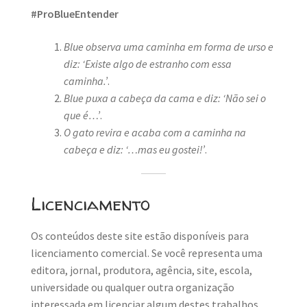
#ProBlueEntender
Blue observa uma caminha em forma de urso e
diz: ‘Existe algo de estranho com essa
caminha.’
.
Blue puxa a cabeça da cama e diz: ‘Não sei o
que é…’
.
O gato revira e acaba com a caminha na
cabeça e diz: ‘…mas eu gostei!’
.
Licenciamento
Os conteúdos deste site estão disponíveis para
licenciamento comercial. Se você representa uma
editora, jornal, produtora, agência, site, escola,
universidade ou qualquer outra organização
interessada em licenciar algum destes trabalhos,