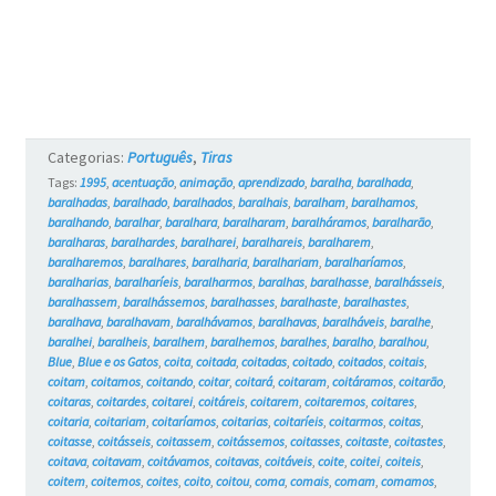
Categorias:
Português
,
Tiras
Tags:
1995
,
acentuação
,
animação
,
aprendizado
,
baralha
,
baralhada
,
baralhadas
,
baralhado
,
baralhados
,
baralhais
,
baralham
,
baralhamos
,
baralhando
,
baralhar
,
baralhara
,
baralharam
,
baralháramos
,
baralharão
,
baralharas
,
baralhardes
,
baralharei
,
baralhareis
,
baralharem
,
baralharemos
,
baralhares
,
baralharia
,
baralhariam
,
baralharíamos
,
baralharias
,
baralharíeis
,
baralharmos
,
baralhas
,
baralhasse
,
baralhásseis
,
baralhassem
,
baralhássemos
,
baralhasses
,
baralhaste
,
baralhastes
,
baralhava
,
baralhavam
,
baralhávamos
,
baralhavas
,
baralháveis
,
baralhe
,
baralhei
,
baralheis
,
baralhem
,
baralhemos
,
baralhes
,
baralho
,
baralhou
,
Blue
,
Blue e os Gatos
,
coita
,
coitada
,
coitadas
,
coitado
,
coitados
,
coitais
,
coitam
,
coitamos
,
coitando
,
coitar
,
coitará
,
coitaram
,
coitáramos
,
coitarão
,
coitaras
,
coitardes
,
coitarei
,
coitáreis
,
coitarem
,
coitaremos
,
coitares
,
coitaria
,
coitariam
,
coitaríamos
,
coitarias
,
coitaríeis
,
coitarmos
,
coitas
,
coitasse
,
coitásseis
,
coitassem
,
coitássemos
,
coitasses
,
coitaste
,
coitastes
,
coitava
,
coitavam
,
coitávamos
,
coitavas
,
coitáveis
,
coite
,
coitei
,
coiteis
,
coitem
,
coitemos
,
coites
,
coito
,
coitou
,
coma
,
comais
,
comam
,
comamos
,