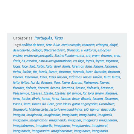
e
os
Gatos
#17
Categorias:
Português
,
Tiras
Tags:
análise de texto
,
Arte
,
Blue
,
comunicação
,
contexto
,
crianças
,
daqui
,
desconforto
,
diálogo
,
Discurso direto
,
Diversão
,
e
,
editoras
,
emoções
,
ensino
,
ensino de português
,
Ensino Fundamental
,
era
,
eram
,
éramos
,
eras
,
éreis
,
és
,
escolas
,
estruturas gramaticais
,
eu
,
faça
,
façais
,
façam
,
façamos
,
faças
,
faço
,
fará
,
farão
,
farás
,
farei
,
fareis
,
faremos
,
faria
,
fariam
,
faríamos
,
farias
,
faríeis
,
faz
,
fazeis
,
fazem
,
fazemos
,
fazendo
,
fazer
,
fazerdes
,
fazerem
,
fazeres
,
fazermos
,
fazes
,
fazia
,
faziam
,
fazíamos
,
fazias
,
fazíeis
,
feita
,
feitas
,
feito
,
feitos
,
fez
,
fiz
,
fizemos
,
fizer
,
fizera
,
fizeram
,
fizéramos
,
fizeras
,
fizerdes
,
fizéreis
,
fizerem
,
fizeres
,
fizermos
,
fizesse
,
fizésseis
,
fizessem
,
fizéssemos
,
fizesses
,
fizeste
,
fizestes
,
foi
,
fomos
,
for
,
fora
,
foram
,
fôramos
,
foras
,
fordes
,
fôreis
,
forem
,
fores
,
formos
,
fosse
,
fôsseis
,
fossem
,
fôssemos
,
fosses
,
foste
,
fostes
,
fui
,
Gato
,
gato idoso
,
gatos engraçados
,
Gramática
,
Grampolo
,
história curta
,
história em quadrinhos
,
HQ
,
humor
,
ilustração
,
imagina
,
imaginada
,
imaginadas
,
imaginado
,
imaginados
,
imaginais
,
imaginam
,
imaginamos
,
imaginando
,
imaginar
,
imaginara
,
imaginaram
,
imagináramos
,
imaginarão
,
imaginaras
,
imaginardes
,
imaginarei
,
imaginareis
,
imaginarem
,
imaginaremos
,
imaginares
,
imaginaria
,