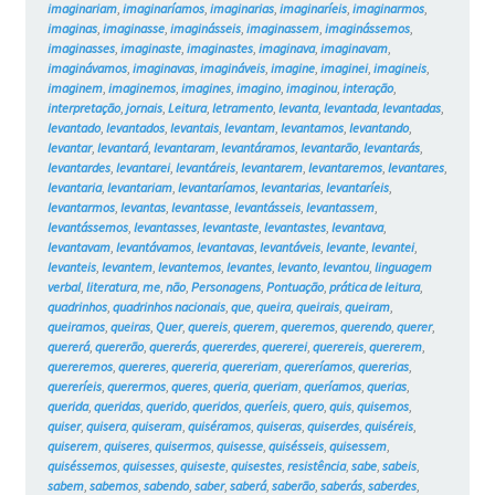
imaginariam
,
imaginaríamos
,
imaginarias
,
imaginaríeis
,
imaginarmos
,
imaginas
,
imaginasse
,
imaginásseis
,
imaginassem
,
imaginássemos
,
imaginasses
,
imaginaste
,
imaginastes
,
imaginava
,
imaginavam
,
imaginávamos
,
imaginavas
,
imagináveis
,
imagine
,
imaginei
,
imagineis
,
imaginem
,
imaginemos
,
imagines
,
imagino
,
imaginou
,
interação
,
interpretação
,
jornais
,
Leitura
,
letramento
,
levanta
,
levantada
,
levantadas
,
levantado
,
levantados
,
levantais
,
levantam
,
levantamos
,
levantando
,
levantar
,
levantará
,
levantaram
,
levantáramos
,
levantarão
,
levantarás
,
levantardes
,
levantarei
,
levantáreis
,
levantarem
,
levantaremos
,
levantares
,
levantaria
,
levantariam
,
levantaríamos
,
levantarias
,
levantaríeis
,
levantarmos
,
levantas
,
levantasse
,
levantásseis
,
levantassem
,
levantássemos
,
levantasses
,
levantaste
,
levantastes
,
levantava
,
levantavam
,
levantávamos
,
levantavas
,
levantáveis
,
levante
,
levantei
,
levanteis
,
levantem
,
levantemos
,
levantes
,
levanto
,
levantou
,
linguagem
verbal
,
literatura
,
me
,
não
,
Personagens
,
Pontuação
,
prática de leitura
,
quadrinhos
,
quadrinhos nacionais
,
que
,
queira
,
queirais
,
queiram
,
queiramos
,
queiras
,
Quer
,
quereis
,
querem
,
queremos
,
querendo
,
querer
,
quererá
,
quererão
,
quererás
,
quererdes
,
quererei
,
querereis
,
quererem
,
quereremos
,
quereres
,
quereria
,
quereriam
,
quereríamos
,
quererias
,
quereríeis
,
querermos
,
queres
,
queria
,
queriam
,
queríamos
,
querias
,
querida
,
queridas
,
querido
,
queridos
,
queríeis
,
quero
,
quis
,
quisemos
,
quiser
,
quisera
,
quiseram
,
quiséramos
,
quiseras
,
quiserdes
,
quiséreis
,
quiserem
,
quiseres
,
quisermos
,
quisesse
,
quisésseis
,
quisessem
,
quiséssemos
,
quisesses
,
quiseste
,
quisestes
,
resistência
,
sabe
,
sabeis
,
sabem
,
sabemos
,
sabendo
,
saber
,
saberá
,
saberão
,
saberás
,
saberdes
,