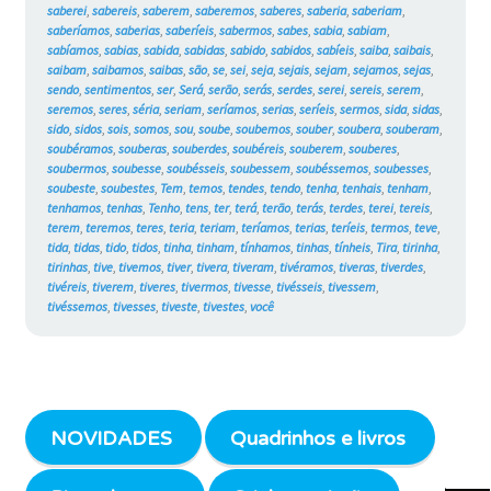
saberei
,
sabereis
,
saberem
,
saberemos
,
saberes
,
saberia
,
saberiam
,
saberíamos
,
saberias
,
saberíeis
,
sabermos
,
sabes
,
sabia
,
sabiam
,
sabíamos
,
sabias
,
sabida
,
sabidas
,
sabido
,
sabidos
,
sabíeis
,
saiba
,
saibais
,
saibam
,
saibamos
,
saibas
,
são
,
se
,
sei
,
seja
,
sejais
,
sejam
,
sejamos
,
sejas
,
sendo
,
sentimentos
,
ser
,
Será
,
serão
,
serás
,
serdes
,
serei
,
sereis
,
serem
,
seremos
,
seres
,
séria
,
seriam
,
seríamos
,
serias
,
seríeis
,
sermos
,
sida
,
sidas
,
sido
,
sidos
,
sois
,
somos
,
sou
,
soube
,
soubemos
,
souber
,
soubera
,
souberam
,
soubéramos
,
souberas
,
souberdes
,
soubéreis
,
souberem
,
souberes
,
soubermos
,
soubesse
,
soubésseis
,
soubessem
,
soubéssemos
,
soubesses
,
soubeste
,
soubestes
,
Tem
,
temos
,
tendes
,
tendo
,
tenha
,
tenhais
,
tenham
,
tenhamos
,
tenhas
,
Tenho
,
tens
,
ter
,
terá
,
terão
,
terás
,
terdes
,
terei
,
tereis
,
terem
,
teremos
,
teres
,
teria
,
teriam
,
teríamos
,
terias
,
teríeis
,
termos
,
teve
,
tida
,
tidas
,
tido
,
tidos
,
tinha
,
tinham
,
tínhamos
,
tinhas
,
tínheis
,
Tira
,
tirinha
,
tirinhas
,
tive
,
tivemos
,
tiver
,
tivera
,
tiveram
,
tivéramos
,
tiveras
,
tiverdes
,
tivéreis
,
tiverem
,
tiveres
,
tivermos
,
tivesse
,
tivésseis
,
tivessem
,
tivéssemos
,
tivesses
,
tiveste
,
tivestes
,
você
NOVIDADES
Quadrinhos e livros