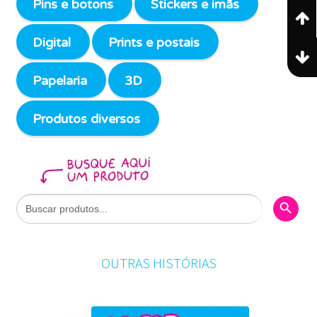
Pins e botons
Stickers e imãs
Digital
Prints e postais
Papelaria
3D
Produtos diversos
Search Butto
Search
for:
OUTRAS HISTÓRIAS