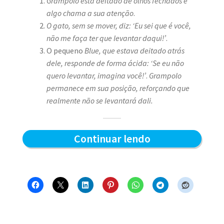
Grampolo está deitado de olhos fechados e
algo chama a sua atenção
.
O gato, sem se mover, diz: ‘Eu sei que é você,
não me faça ter que levantar daqui!’
.
O pequeno
Blue, que estava deitado atrás
dele, responde de forma ácida: ‘Se eu não
quero levantar, imagina você!’
.
Grampolo
permanece em sua posição, reforçando que
realmente não se levantará dali.
Quem
Continuar lendo
levanta
primeiro
–
Blue