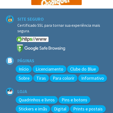
SITE SEGURO
Certificado SSL para tornar sua experiência mais
segura.
PÁGINAS
Início
Licenciamento
Clube do Blue
Sobre
Tiras
Para colorir
Informativo
LOJA
Quadrinhos e livros
Pins e botons
Stickers e imãs
Digital
Prints e postais