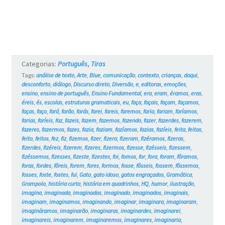
e
os
Gatos
#17
Categorias:
Português
,
Tiras
Tags:
análise de texto
,
Arte
,
Blue
,
comunicação
,
contexto
,
crianças
,
daqui
,
desconforto
,
diálogo
,
Discurso direto
,
Diversão
,
e
,
editoras
,
emoções
,
ensino
,
ensino de português
,
Ensino Fundamental
,
era
,
eram
,
éramos
,
eras
,
éreis
,
és
,
escolas
,
estruturas gramaticais
,
eu
,
faça
,
façais
,
façam
,
façamos
,
faças
,
faço
,
fará
,
farão
,
farás
,
farei
,
fareis
,
faremos
,
faria
,
fariam
,
faríamos
,
farias
,
faríeis
,
faz
,
fazeis
,
fazem
,
fazemos
,
fazendo
,
fazer
,
fazerdes
,
fazerem
,
fazeres
,
fazermos
,
fazes
,
fazia
,
faziam
,
fazíamos
,
fazias
,
fazíeis
,
feita
,
feitas
,
feito
,
feitos
,
fez
,
fiz
,
fizemos
,
fizer
,
fizera
,
fizeram
,
fizéramos
,
fizeras
,
fizerdes
,
fizéreis
,
fizerem
,
fizeres
,
fizermos
,
fizesse
,
fizésseis
,
fizessem
,
fizéssemos
,
fizesses
,
fizeste
,
fizestes
,
foi
,
fomos
,
for
,
fora
,
foram
,
fôramos
,
foras
,
fordes
,
fôreis
,
forem
,
fores
,
formos
,
fosse
,
fôsseis
,
fossem
,
fôssemos
,
fosses
,
foste
,
fostes
,
fui
,
Gato
,
gato idoso
,
gatos engraçados
,
Gramática
,
Grampolo
,
história curta
,
história em quadrinhos
,
HQ
,
humor
,
ilustração
,
imagina
,
imaginada
,
imaginadas
,
imaginado
,
imaginados
,
imaginais
,
imaginam
,
imaginamos
,
imaginando
,
imaginar
,
imaginara
,
imaginaram
,
imagináramos
,
imaginarão
,
imaginaras
,
imaginardes
,
imaginarei
,
imaginareis
,
imaginarem
,
imaginaremos
,
imaginares
,
imaginaria
,