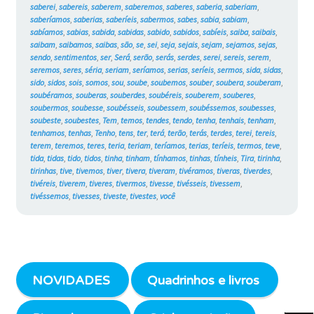
saberei
,
sabereis
,
saberem
,
saberemos
,
saberes
,
saberia
,
saberiam
,
saberíamos
,
saberias
,
saberíeis
,
sabermos
,
sabes
,
sabia
,
sabiam
,
sabíamos
,
sabias
,
sabida
,
sabidas
,
sabido
,
sabidos
,
sabíeis
,
saiba
,
saibais
,
saibam
,
saibamos
,
saibas
,
são
,
se
,
sei
,
seja
,
sejais
,
sejam
,
sejamos
,
sejas
,
sendo
,
sentimentos
,
ser
,
Será
,
serão
,
serás
,
serdes
,
serei
,
sereis
,
serem
,
seremos
,
seres
,
séria
,
seriam
,
seríamos
,
serias
,
seríeis
,
sermos
,
sida
,
sidas
,
sido
,
sidos
,
sois
,
somos
,
sou
,
soube
,
soubemos
,
souber
,
soubera
,
souberam
,
soubéramos
,
souberas
,
souberdes
,
soubéreis
,
souberem
,
souberes
,
soubermos
,
soubesse
,
soubésseis
,
soubessem
,
soubéssemos
,
soubesses
,
soubeste
,
soubestes
,
Tem
,
temos
,
tendes
,
tendo
,
tenha
,
tenhais
,
tenham
,
tenhamos
,
tenhas
,
Tenho
,
tens
,
ter
,
terá
,
terão
,
terás
,
terdes
,
terei
,
tereis
,
terem
,
teremos
,
teres
,
teria
,
teriam
,
teríamos
,
terias
,
teríeis
,
termos
,
teve
,
tida
,
tidas
,
tido
,
tidos
,
tinha
,
tinham
,
tínhamos
,
tinhas
,
tínheis
,
Tira
,
tirinha
,
tirinhas
,
tive
,
tivemos
,
tiver
,
tivera
,
tiveram
,
tivéramos
,
tiveras
,
tiverdes
,
tivéreis
,
tiverem
,
tiveres
,
tivermos
,
tivesse
,
tivésseis
,
tivessem
,
tivéssemos
,
tivesses
,
tiveste
,
tivestes
,
você
NOVIDADES
Quadrinhos e livros