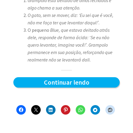
Grampolo está deitado de olhos fechados e
algo chama a sua atenção
.
O gato, sem se mover, diz: ‘Eu sei que é você,
não me faça ter que levantar daqui!’
.
O pequeno
Blue, que estava deitado atrás
dele, responde de forma ácida: ‘Se eu não
quero levantar, imagina você!’
.
Grampolo
permanece em sua posição, reforçando que
realmente não se levantará dali.
Quem
Continuar lendo
levanta
primeiro
–
Blue