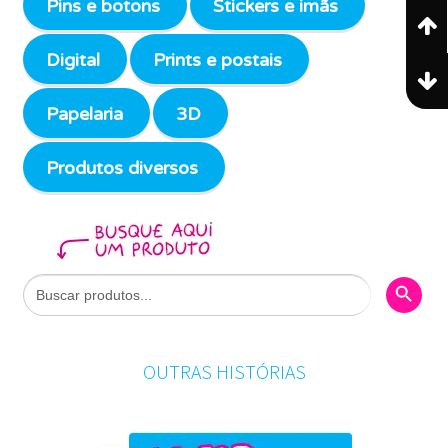
Pins e botons
Stickers e imãs
Digital
Prints e postais
Papelaria
3D
Produtos diversos
Search Butto
Search
for:
OUTRAS HISTÓRIAS