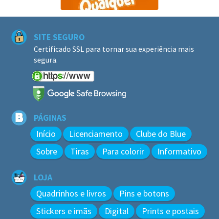
SITE SEGURO
Certificado SSL para tornar sua experiência mais
segura.
PÁGINAS
Início
Licenciamento
Clube do Blue
Sobre
Tiras
Para colorir
Informativo
LOJA
Quadrinhos e livros
Pins e botons
Stickers e imãs
Digital
Prints e postais