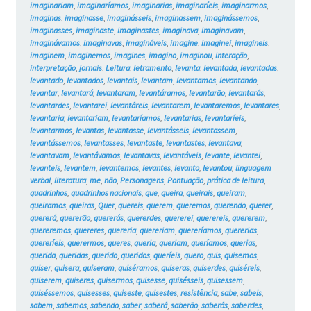
imaginariam
,
imaginaríamos
,
imaginarias
,
imaginaríeis
,
imaginarmos
,
imaginas
,
imaginasse
,
imaginásseis
,
imaginassem
,
imaginássemos
,
imaginasses
,
imaginaste
,
imaginastes
,
imaginava
,
imaginavam
,
imaginávamos
,
imaginavas
,
imagináveis
,
imagine
,
imaginei
,
imagineis
,
imaginem
,
imaginemos
,
imagines
,
imagino
,
imaginou
,
interação
,
interpretação
,
jornais
,
Leitura
,
letramento
,
levanta
,
levantada
,
levantadas
,
levantado
,
levantados
,
levantais
,
levantam
,
levantamos
,
levantando
,
levantar
,
levantará
,
levantaram
,
levantáramos
,
levantarão
,
levantarás
,
levantardes
,
levantarei
,
levantáreis
,
levantarem
,
levantaremos
,
levantares
,
levantaria
,
levantariam
,
levantaríamos
,
levantarias
,
levantaríeis
,
levantarmos
,
levantas
,
levantasse
,
levantásseis
,
levantassem
,
levantássemos
,
levantasses
,
levantaste
,
levantastes
,
levantava
,
levantavam
,
levantávamos
,
levantavas
,
levantáveis
,
levante
,
levantei
,
levanteis
,
levantem
,
levantemos
,
levantes
,
levanto
,
levantou
,
linguagem
verbal
,
literatura
,
me
,
não
,
Personagens
,
Pontuação
,
prática de leitura
,
quadrinhos
,
quadrinhos nacionais
,
que
,
queira
,
queirais
,
queiram
,
queiramos
,
queiras
,
Quer
,
quereis
,
querem
,
queremos
,
querendo
,
querer
,
quererá
,
quererão
,
quererás
,
quererdes
,
quererei
,
querereis
,
quererem
,
quereremos
,
quereres
,
quereria
,
quereriam
,
quereríamos
,
quererias
,
quereríeis
,
querermos
,
queres
,
queria
,
queriam
,
queríamos
,
querias
,
querida
,
queridas
,
querido
,
queridos
,
queríeis
,
quero
,
quis
,
quisemos
,
quiser
,
quisera
,
quiseram
,
quiséramos
,
quiseras
,
quiserdes
,
quiséreis
,
quiserem
,
quiseres
,
quisermos
,
quisesse
,
quisésseis
,
quisessem
,
quiséssemos
,
quisesses
,
quiseste
,
quisestes
,
resistência
,
sabe
,
sabeis
,
sabem
,
sabemos
,
sabendo
,
saber
,
saberá
,
saberão
,
saberás
,
saberdes
,