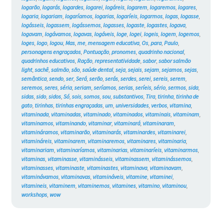
logarão
,
logarás
,
logardes
,
logarei
,
logáreis
,
logarem
,
logaremos
,
logares
,
logaria
,
logariam
,
logaríamos
,
logarias
,
logaríeis
,
logarmos
,
logas
,
logasse
,
logásseis
,
logassem
,
logássemos
,
logasses
,
logaste
,
logastes
,
logava
,
logavam
,
logávamos
,
logavas
,
logáveis
,
loge
,
logei
,
logeis
,
logem
,
logemos
,
loges
,
logo
,
logou
,
Mas
,
me
,
mensagem educativa
,
Os
,
para
,
Paulo
,
personagens engraçados
,
Pontuação
,
pronomes
,
quadrinho nacional
,
quadrinhos educativos
,
Ração
,
representatividade
,
sabor
,
sabor salmão
light
,
sachê
,
salmão
,
são
,
saúde dental
,
seja
,
sejais
,
sejam
,
sejamos
,
sejas
,
semântica
,
sendo
,
ser
,
Será
,
serão
,
serás
,
serdes
,
serei
,
sereis
,
serem
,
seremos
,
seres
,
séria
,
seriam
,
seríamos
,
serias
,
seríeis
,
sério
,
sermos
,
sida
,
sidas
,
sido
,
sidos
,
Só
,
sois
,
somos
,
sou
,
substantivos
,
Tira
,
tirinha
,
tirinha de
gato
,
tirinhas
,
tirinhas engraçadas
,
um
,
universidades
,
verbos
,
vitamina
,
vitaminada
,
vitaminadas
,
vitaminado
,
vitaminados
,
vitaminais
,
vitaminam
,
vitaminamos
,
vitaminando
,
vitaminar
,
vitaminará
,
vitaminaram
,
vitamináramos
,
vitaminarão
,
vitaminarás
,
vitaminardes
,
vitaminarei
,
vitamináreis
,
vitaminarem
,
vitaminaremos
,
vitaminares
,
vitaminaria
,
vitaminariam
,
vitaminaríamos
,
vitaminarias
,
vitaminaríeis
,
vitaminarmos
,
vitaminas
,
vitaminasse
,
vitaminásseis
,
vitaminassem
,
vitaminássemos
,
vitaminasses
,
vitaminaste
,
vitaminastes
,
vitaminava
,
vitaminavam
,
vitaminávamos
,
vitaminavas
,
vitamináveis
,
vitamine
,
vitaminei
,
vitamineis
,
vitaminem
,
vitaminemos
,
vitamines
,
vitamino
,
vitaminou
,
workshops
,
wow