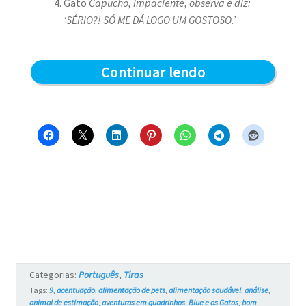
Gato
Capucho, impaciente, observa e diz:
‘SÉRIO?! SÓ ME DÁ LOGO UM GOSTOSO.’
Sabor
Continuar lendo
do
sachê
–
Blue
e
os
Gatos
#761
Categorias:
Português
,
Tiras
Tags:
9
,
acentuação
,
alimentação de pets
,
alimentação saudável
,
análise
,
animal de estimação
,
aventuras em quadrinhos
,
Blue e os Gatos
,
bom
,