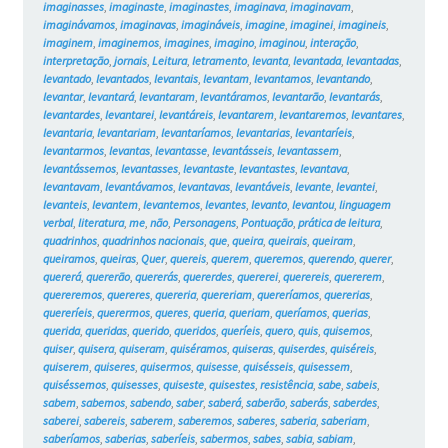
imaginasses
,
imaginaste
,
imaginastes
,
imaginava
,
imaginavam
,
imaginávamos
,
imaginavas
,
imagináveis
,
imagine
,
imaginei
,
imagineis
,
imaginem
,
imaginemos
,
imagines
,
imagino
,
imaginou
,
interação
,
interpretação
,
jornais
,
Leitura
,
letramento
,
levanta
,
levantada
,
levantadas
,
levantado
,
levantados
,
levantais
,
levantam
,
levantamos
,
levantando
,
levantar
,
levantará
,
levantaram
,
levantáramos
,
levantarão
,
levantarás
,
levantardes
,
levantarei
,
levantáreis
,
levantarem
,
levantaremos
,
levantares
,
levantaria
,
levantariam
,
levantaríamos
,
levantarias
,
levantaríeis
,
levantarmos
,
levantas
,
levantasse
,
levantásseis
,
levantassem
,
levantássemos
,
levantasses
,
levantaste
,
levantastes
,
levantava
,
levantavam
,
levantávamos
,
levantavas
,
levantáveis
,
levante
,
levantei
,
levanteis
,
levantem
,
levantemos
,
levantes
,
levanto
,
levantou
,
linguagem
verbal
,
literatura
,
me
,
não
,
Personagens
,
Pontuação
,
prática de leitura
,
quadrinhos
,
quadrinhos nacionais
,
que
,
queira
,
queirais
,
queiram
,
queiramos
,
queiras
,
Quer
,
quereis
,
querem
,
queremos
,
querendo
,
querer
,
quererá
,
quererão
,
quererás
,
quererdes
,
quererei
,
querereis
,
quererem
,
quereremos
,
quereres
,
quereria
,
quereriam
,
quereríamos
,
quererias
,
quereríeis
,
querermos
,
queres
,
queria
,
queriam
,
queríamos
,
querias
,
querida
,
queridas
,
querido
,
queridos
,
queríeis
,
quero
,
quis
,
quisemos
,
quiser
,
quisera
,
quiseram
,
quiséramos
,
quiseras
,
quiserdes
,
quiséreis
,
quiserem
,
quiseres
,
quisermos
,
quisesse
,
quisésseis
,
quisessem
,
quiséssemos
,
quisesses
,
quiseste
,
quisestes
,
resistência
,
sabe
,
sabeis
,
sabem
,
sabemos
,
sabendo
,
saber
,
saberá
,
saberão
,
saberás
,
saberdes
,
saberei
,
sabereis
,
saberem
,
saberemos
,
saberes
,
saberia
,
saberiam
,
saberíamos
,
saberias
,
saberíeis
,
sabermos
,
sabes
,
sabia
,
sabiam
,