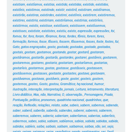
existiam
,
existíamos
,
existias
,
existida
,
existidas
,
existido
,
existidos
,
existíeis
,
existimos
,
existindo
,
existir
,
existirá
,
existiram
,
existíramos
,
existirão
,
existiras
,
existirdes
,
existirei
,
existíreis
,
existirem
,
existiremos
,
existires
,
existiria
,
existiriam
,
existiríamos
,
existirias
,
existiríeis
,
existirmos
,
existis
,
existisse
,
existísseis
,
existissem
,
existíssemos
,
existisses
,
exististe
,
exististes
,
existiu
,
existo
,
expressão
,
expressões
,
foi
,
fomos
,
for
,
fora
,
foram
,
fôramos
,
foras
,
fordes
,
fôreis
,
forem
,
fores
,
formação
,
formos
,
fosse
,
fôsseis
,
fossem
,
fôssemos
,
fosses
,
foste
,
fostes
,
fui
,
Gato
,
gatos engraçados
,
gosta
,
gostada
,
gostadas
,
gostado
,
gostados
,
gostais
,
gostam
,
gostamos
,
gostando
,
gostar
,
gostará
,
gostaram
,
gostáramos
,
gostarão
,
gostarás
,
gostardes
,
gostarei
,
gostáreis
,
gostarem
,
gostaremos
,
gostares
,
gostaria
,
gostariam
,
gostaríamos
,
gostarias
,
gostaríeis
,
gostarmos
,
gostas
,
gostasse
,
gostásseis
,
gostassem
,
gostássemos
,
gostasses
,
gostaste
,
gostastes
,
gostava
,
gostavam
,
gostávamos
,
gostavas
,
gostáveis
,
goste
,
gostei
,
gosteis
,
gostem
,
gostemos
,
gostes
,
Gosto
,
gostou
,
Gramática
,
hq nacional
,
humor
,
ilustração
,
interação
,
interpretação
,
jornais
,
Leitura
,
letramento
,
literatura
,
Livro didático
,
Mas
,
não
,
Narrativa
,
O
,
observação.
,
Personagens
,
Piada
,
Pontuação
,
prática
,
pronomes
,
quadrinho nacional
,
quadrinhos
,
que
,
reação
,
Reflexão
,
relações
,
relato
,
sabe
,
sabeis
,
sabem
,
sabemos
,
sabendo
,
saber
,
saberá
,
saberão
,
saberás
,
saberdes
,
saberei
,
sabereis
,
saberem
,
saberemos
,
saberes
,
saberia
,
saberiam
,
saberíamos
,
saberias
,
saberíeis
,
sabermos
,
sabes
,
sabia
,
sabiam
,
sabíamos
,
sabias
,
sabida
,
sabidas
,
sabido
,
sabidos
,
sabíeis
,
saiba
,
saibais
,
saibam
,
saibamos
,
saibas
,
são
,
sei
,
seja
,
sejais
,
sejam
,
sejamos
,
sejas
,
semântica
,
sendo
,
sentimentos
,
ser
,
Será
,