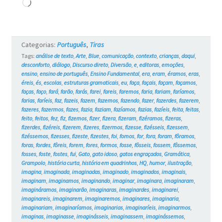
os
Carregando...
Gatos
#17
Categorias:
Português
,
Tiras
Tags:
análise de texto
,
Arte
,
Blue
,
comunicação
,
contexto
,
crianças
,
daqui
,
desconforto
,
diálogo
,
Discurso direto
,
Diversão
,
e
,
editoras
,
emoções
,
ensino
,
ensino de português
,
Ensino Fundamental
,
era
,
eram
,
éramos
,
eras
,
éreis
,
és
,
escolas
,
estruturas gramaticais
,
eu
,
faça
,
façais
,
façam
,
façamos
,
faças
,
faço
,
fará
,
farão
,
farás
,
farei
,
fareis
,
faremos
,
faria
,
fariam
,
faríamos
,
farias
,
faríeis
,
faz
,
fazeis
,
fazem
,
fazemos
,
fazendo
,
fazer
,
fazerdes
,
fazerem
,
fazeres
,
fazermos
,
fazes
,
fazia
,
faziam
,
fazíamos
,
fazias
,
fazíeis
,
feita
,
feitas
,
feito
,
feitos
,
fez
,
fiz
,
fizemos
,
fizer
,
fizera
,
fizeram
,
fizéramos
,
fizeras
,
fizerdes
,
fizéreis
,
fizerem
,
fizeres
,
fizermos
,
fizesse
,
fizésseis
,
fizessem
,
fizéssemos
,
fizesses
,
fizeste
,
fizestes
,
foi
,
fomos
,
for
,
fora
,
foram
,
fôramos
,
foras
,
fordes
,
fôreis
,
forem
,
fores
,
formos
,
fosse
,
fôsseis
,
fossem
,
fôssemos
,
fosses
,
foste
,
fostes
,
fui
,
Gato
,
gato idoso
,
gatos engraçados
,
Gramática
,
Grampolo
,
história curta
,
história em quadrinhos
,
HQ
,
humor
,
ilustração
,
imagina
,
imaginada
,
imaginadas
,
imaginado
,
imaginados
,
imaginais
,
imaginam
,
imaginamos
,
imaginando
,
imaginar
,
imaginara
,
imaginaram
,
imagináramos
,
imaginarão
,
imaginaras
,
imaginardes
,
imaginarei
,
imaginareis
,
imaginarem
,
imaginaremos
,
imaginares
,
imaginaria
,
imaginariam
,
imaginaríamos
,
imaginarias
,
imaginaríeis
,
imaginarmos
,
imaginas
,
imaginasse
,
imaginásseis
,
imaginassem
,
imaginássemos
,