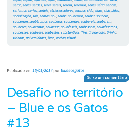
serão
,
serás
,
serdes
,
serei
,
sereis
,
serem
,
seremos
,
seres
,
séria
,
seriam
,
seríamos
,
serias
,
seríeis
,
séries escolares
,
sermos
,
sida
,
sidas
,
sido
,
sidos
,
socialização
,
sois
,
somos
,
sou
,
soube
,
soubemos
,
souber
,
soubera
,
souberam
,
soubéramos
,
souberas
,
souberdes
,
soubéreis
,
souberem
,
souberes
,
soubermos
,
soubesse
,
soubésseis
,
soubessem
,
soubéssemos
,
soubesses
,
soubeste
,
soubestes
,
substantivos
,
Tira
,
tira de gato
,
tirinha
,
tirinhas
,
universidades
,
Urso
,
verbos
,
visual
Publicado em
15/01/2014
por
blueeosgatos
—
Deixe um comentário
Desafio no território
– Blue e os Gatos
#13