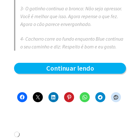
3- O gatinho continua a bronca: Não seja opressor.
Você é melhor que isso. Agora repense o que fez.
Agora o cão parece envergonhado.
4- Cachorro corre ao fundo enquanto Blue continua
o seu caminho e diz: Respeito é bom e eu gosto.
Respeito
Continuar lendo
é
bom
–
Blue
e
os
Carregando...