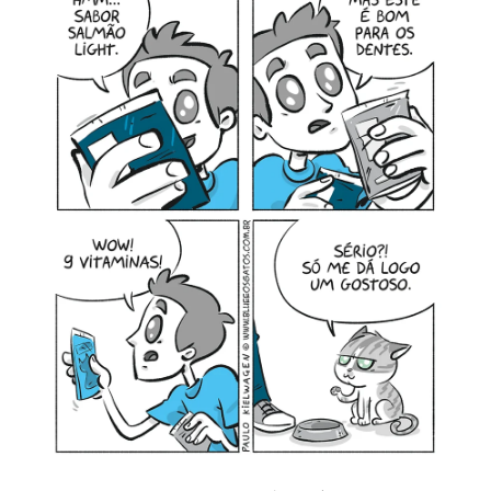
MINHA CONTA
CARRINHO
Search Button
Search
for: