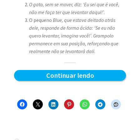
O gato, sem se mover, diz: ‘Eu sei que é você,
não me faça ter que levantar daqui!’
.
O pequeno
Blue, que estava deitado atrás
dele, responde de forma ácida: ‘Se eu não
quero levantar, imagina você!’
.
Grampolo
permanece em sua posição, reforçando que
realmente não se levantará dali.
Quem
Continuar lendo
levanta
primeiro
–
Blue
e