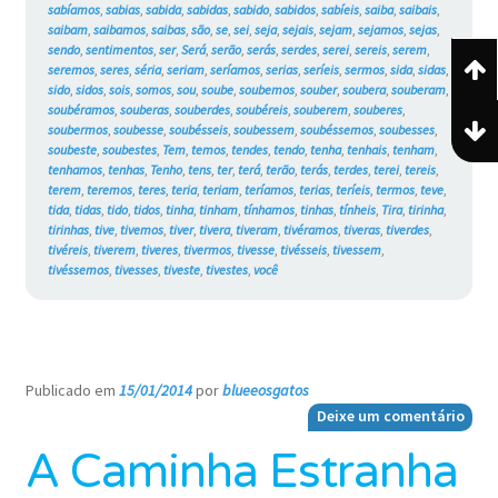
sabíamos
,
sabias
,
sabida
,
sabidas
,
sabido
,
sabidos
,
sabíeis
,
saiba
,
saibais
,
saibam
,
saibamos
,
saibas
,
são
,
se
,
sei
,
seja
,
sejais
,
sejam
,
sejamos
,
sejas
,
sendo
,
sentimentos
,
ser
,
Será
,
serão
,
serás
,
serdes
,
serei
,
sereis
,
serem
,
seremos
,
seres
,
séria
,
seriam
,
seríamos
,
serias
,
seríeis
,
sermos
,
sida
,
sidas
,
sido
,
sidos
,
sois
,
somos
,
sou
,
soube
,
soubemos
,
souber
,
soubera
,
souberam
,
soubéramos
,
souberas
,
souberdes
,
soubéreis
,
souberem
,
souberes
,
soubermos
,
soubesse
,
soubésseis
,
soubessem
,
soubéssemos
,
soubesses
,
soubeste
,
soubestes
,
Tem
,
temos
,
tendes
,
tendo
,
tenha
,
tenhais
,
tenham
,
tenhamos
,
tenhas
,
Tenho
,
tens
,
ter
,
terá
,
terão
,
terás
,
terdes
,
terei
,
tereis
,
terem
,
teremos
,
teres
,
teria
,
teriam
,
teríamos
,
terias
,
teríeis
,
termos
,
teve
,
tida
,
tidas
,
tido
,
tidos
,
tinha
,
tinham
,
tínhamos
,
tinhas
,
tínheis
,
Tira
,
tirinha
,
tirinhas
,
tive
,
tivemos
,
tiver
,
tivera
,
tiveram
,
tivéramos
,
tiveras
,
tiverdes
,
tivéreis
,
tiverem
,
tiveres
,
tivermos
,
tivesse
,
tivésseis
,
tivessem
,
tivéssemos
,
tivesses
,
tiveste
,
tivestes
,
você
Publicado em
15/01/2014
por
blueeosgatos
—
Deixe um comentário
A Caminha Estranha