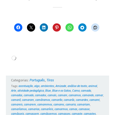
Carregando...
Categorias:
Português
,
Tiras
Tags:
acentuação
,
algo
,
ambientes
,
Amizade
,
análise de texto
,
animal
,
Arte
,
atividade pedagógica
,
Blue
,
Blue e os Gatos
,
Cama
,
camada
,
camadas
,
camado
,
camados
,
camais
,
camam
,
camamos
,
camando
,
camar
,
camará
,
camaram
,
camáramos
,
camarão
,
camarás
,
camardes
,
camarei
,
camareis
,
camarem
,
camaremos
,
camares
,
camaria
,
camariam
,
camaríamos
,
camarias
,
camaríeis
,
camarmos
,
camas
,
camasse
,
camásseis
,
camassem
,
camássemos
,
camasses
,
camaste
,
camastes
,