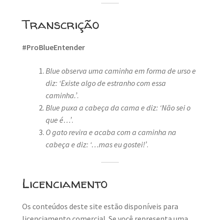
Transcrição
#ProBlueEntender
Blue observa uma caminha em forma de urso e
diz: ‘Existe algo de estranho com essa
caminha.’
.
Blue puxa a cabeça da cama e diz: ‘Não sei o
que é…’
.
O gato revira e acaba com a caminha na
cabeça e diz: ‘…mas eu gostei!’
.
Licenciamento
Os conteúdos deste site estão disponíveis para
licenciamento comercial. Se você representa uma