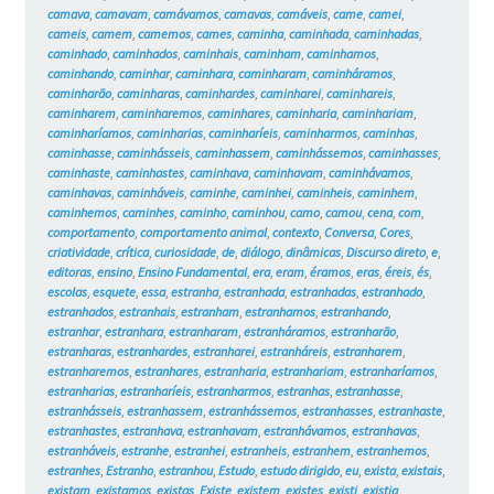
camava
,
camavam
,
camávamos
,
camavas
,
camáveis
,
came
,
camei
,
cameis
,
camem
,
camemos
,
cames
,
caminha
,
caminhada
,
caminhadas
,
caminhado
,
caminhados
,
caminhais
,
caminham
,
caminhamos
,
caminhando
,
caminhar
,
caminhara
,
caminharam
,
caminháramos
,
caminharão
,
caminharas
,
caminhardes
,
caminharei
,
caminhareis
,
caminharem
,
caminharemos
,
caminhares
,
caminharia
,
caminhariam
,
caminharíamos
,
caminharias
,
caminharíeis
,
caminharmos
,
caminhas
,
caminhasse
,
caminhásseis
,
caminhassem
,
caminhássemos
,
caminhasses
,
caminhaste
,
caminhastes
,
caminhava
,
caminhavam
,
caminhávamos
,
caminhavas
,
caminháveis
,
caminhe
,
caminhei
,
caminheis
,
caminhem
,
caminhemos
,
caminhes
,
caminho
,
caminhou
,
camo
,
camou
,
cena
,
com
,
comportamento
,
comportamento animal
,
contexto
,
Conversa
,
Cores
,
criatividade
,
crítica
,
curiosidade
,
de
,
diálogo
,
dinâmicas
,
Discurso direto
,
e
,
editoras
,
ensino
,
Ensino Fundamental
,
era
,
eram
,
éramos
,
eras
,
éreis
,
és
,
escolas
,
esquete
,
essa
,
estranha
,
estranhada
,
estranhadas
,
estranhado
,
estranhados
,
estranhais
,
estranham
,
estranhamos
,
estranhando
,
estranhar
,
estranhara
,
estranharam
,
estranháramos
,
estranharão
,
estranharas
,
estranhardes
,
estranharei
,
estranháreis
,
estranharem
,
estranharemos
,
estranhares
,
estranharia
,
estranhariam
,
estranharíamos
,
estranharias
,
estranharíeis
,
estranharmos
,
estranhas
,
estranhasse
,
estranhásseis
,
estranhassem
,
estranhássemos
,
estranhasses
,
estranhaste
,
estranhastes
,
estranhava
,
estranhavam
,
estranhávamos
,
estranhavas
,
estranháveis
,
estranhe
,
estranhei
,
estranheis
,
estranhem
,
estranhemos
,
estranhes
,
Estranho
,
estranhou
,
Estudo
,
estudo dirigido
,
eu
,
exista
,
existais
,
existam
,
existamos
,
existas
,
Existe
,
existem
,
existes
,
existi
,
existia
,