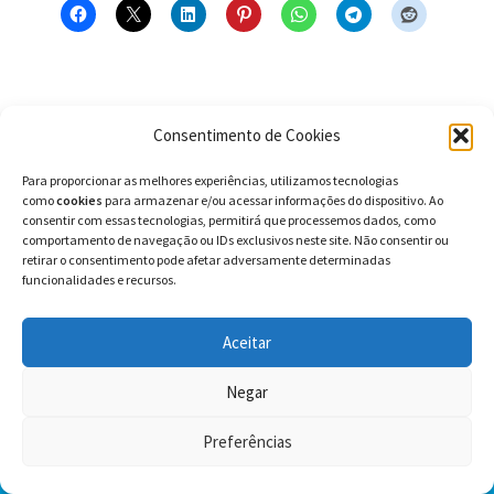
Consentimento de Cookies
Para proporcionar as melhores experiências, utilizamos tecnologias
como
cookies
para armazenar e/ou acessar informações do dispositivo. Ao
consentir com essas tecnologias, permitirá que processemos dados, como
Categorias:
Português
,
Tiras
comportamento de navegação ou IDs exclusivos neste site. Não consentir ou
retirar o consentimento pode afetar adversamente determinadas
Tags:
1995
,
acentuação
,
animação
,
aprendizado
,
baralha
,
baralhada
,
funcionalidades e recursos.
baralhadas
,
baralhado
,
baralhados
,
baralhais
,
baralham
,
baralhamos
,
baralhando
,
baralhar
,
baralhara
,
baralharam
,
baralháramos
,
baralharão
,
baralharas
,
baralhardes
,
baralharei
,
baralhareis
,
baralharem
,
Aceitar
baralharemos
,
baralhares
,
baralharia
,
baralhariam
,
baralharíamos
,
baralharias
,
baralharíeis
,
baralharmos
,
baralhas
,
baralhasse
,
baralhásseis
,
baralhassem
,
baralhássemos
,
baralhasses
,
baralhaste
,
baralhastes
,
Negar
baralhava
,
baralhavam
,
baralhávamos
,
baralhavas
,
baralháveis
,
baralhe
,
baralhei
,
baralheis
,
baralhem
,
baralhemos
,
baralhes
,
baralho
,
baralhou
,
Preferências
Blue
,
Blue e os Gatos
,
coita
,
coitada
,
coitadas
,
coitado
,
coitados
,
coitais
,
0
coitam
,
coitamos
,
coitando
,
coitar
,
coitará
,
coitaram
,
coitáramos
,
coitarão
,
Pesquisar
Pesquisar
coitaras
,
coitardes
,
coitarei
,
coitáreis
,
coitarem
,
coitaremos
,
coitares
,