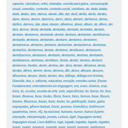
capucho
,
caricatura
,
cefra
,
charadas
,
comida para gatos
,
comunicação
visual
,
conexões
,
contexto
,
contexto social
,
cotidiano
,
da
,
dada
,
dadas
,
dado
,
dados
,
dais
,
damos
,
dando
,
dão
,
dar
,
dará
,
darão
,
darás
,
dardes
,
darei
,
dareis
,
darem
,
daremos
,
dares
,
daria
,
dariam
,
daríamos
,
darias
,
daríeis
,
darmos
,
das
,
dava
,
davam
,
dávamos
,
davas
,
dáveis
,
de
,
dêem
,
dei
,
deis
,
demos
,
denta
,
dentada
,
dentadas
,
dentado
,
dentados
,
dentais
,
dentam
,
dentamos
,
dentando
,
dentar
,
dentara
,
dentaram
,
dentáramos
,
dentarão
,
dentaras
,
dentardes
,
dentarei
,
dentareis
,
dentarem
,
dentaremos
,
dentares
,
dentaria
,
dentariam
,
dentaríamos
,
dentarias
,
dentaríeis
,
dentarmos
,
dentas
,
dentasse
,
dentásseis
,
dentassem
,
dentássemos
,
dentasses
,
dentaste
,
dentastes
,
dentava
,
dentavam
,
dentávamos
,
dentavas
,
dentáveis
,
Dente
,
dentei
,
denteis
,
dentem
,
dentemos
,
Dentes
,
dento
,
dentou
,
der
,
dera
,
deram
,
déramos
,
deras
,
derdes
,
déreis
,
derem
,
deres
,
dermos
,
dês
,
desse
,
désseis
,
dessem
,
déssemos
,
desses
,
deste
,
destes
,
deu
,
diálogo
,
diálogo em tirinhas
,
Diversão
,
dou
,
e
,
editoras
,
educativa
,
emoção
,
enredos curtos
,
Ensino
Fundamental
,
entendimento em linguagem
,
era
,
eram
,
éramos
,
eras
,
éreis
,
és
,
escolas
,
escolas de arte
,
este
,
experiências
,
foi
,
fomos
,
for
,
fora
,
foram
,
fôramos
,
foras
,
fordes
,
fôreis
,
forem
,
fores
,
formos
,
fosse
,
fôsseis
,
fossem
,
fôssemos
,
fosses
,
foste
,
fostes
,
fui
,
gatificação
,
Gatos
,
gatos
engraçados
,
gênero textual
,
Gosto
,
gostoso
,
Gramática
,
história em
quadrinhos
,
hmm
,
HQ
,
hq nacional
,
humano
,
humor
,
humor à parte
,
interação
,
interpretação
,
jornais
,
Leitura
,
light
,
linguagem verbal
,
linguagem visual
,
Livro didático
,
loga
,
logada
,
logadas
,
logado
,
logados
,
logais
,
logam
,
logamos
,
logando
,
logar
,
logará
,
logaram
,
logáramos
,