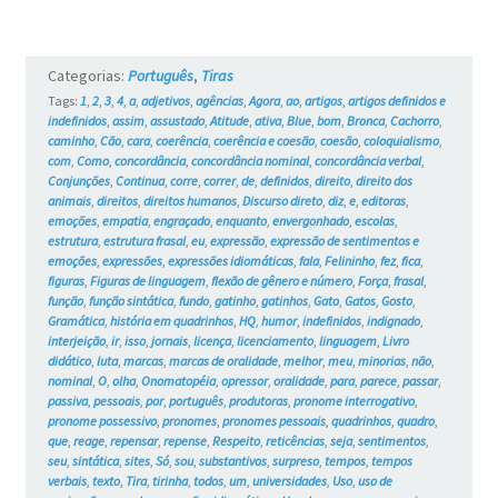
Gatos
#728
Categorias:
Português
,
Tiras
Tags:
1
,
2
,
3
,
4
,
a
,
adjetivos
,
agências
,
Agora
,
ao
,
artigos
,
artigos definidos e
indefinidos
,
assim
,
assustado
,
Atitude
,
ativa
,
Blue
,
bom
,
Bronca
,
Cachorro
,
caminho
,
Cão
,
cara
,
coerência
,
coerência e coesão
,
coesão
,
coloquialismo
,
com
,
Como
,
concordância
,
concordância nominal
,
concordância verbal
,
Conjunções
,
Continua
,
corre
,
correr
,
de
,
definidos
,
direito
,
direito dos
animais
,
direitos
,
direitos humanos
,
Discurso direto
,
diz
,
e
,
editoras
,
emoções
,
empatia
,
engraçado
,
enquanto
,
envergonhado
,
escolas
,
estrutura
,
estrutura frasal
,
eu
,
expressão
,
expressão de sentimentos e
emoções
,
expressões
,
expressões idiomáticas
,
fala
,
Felininho
,
fez
,
fica
,
figuras
,
Figuras de linguagem
,
flexão de gênero e número
,
Força
,
frasal
,
função
,
função sintática
,
fundo
,
gatinho
,
gatinhos
,
Gato
,
Gatos
,
Gosto
,
Gramática
,
história em quadrinhos
,
HQ
,
humor
,
indefinidos
,
indignado
,
interjeição
,
ir
,
isso
,
jornais
,
licença
,
licenciamento
,
linguagem
,
Livro
didático
,
luta
,
marcas
,
marcas de oralidade
,
melhor
,
meu
,
minorias
,
não
,
nominal
,
O
,
olha
,
Onomatopéia
,
opressor
,
oralidade
,
para
,
parece
,
passar
,
passiva
,
pessoais
,
por
,
português
,
produtoras
,
pronome interrogativo
,
pronome possessivo
,
pronomes
,
pronomes pessoais
,
quadrinhos
,
quadro
,
que
,
reage
,
repensar
,
repense
,
Respeito
,
reticências
,
seja
,
sentimentos
,
seu
,
sintática
,
sites
,
Só
,
sou
,
substantivos
,
surpreso
,
tempos
,
tempos
verbais
,
texto
,
Tira
,
tirinha
,
todos
,
um
,
universidades
,
Uso
,
uso de