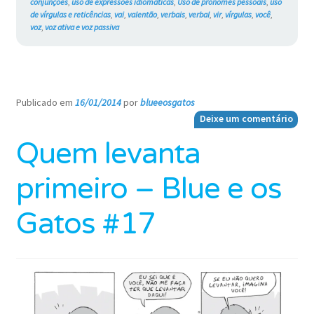
conjunções
,
uso de expressões idiomáticas
,
Uso de pronomes pessoais
,
uso
de vírgulas e reticências
,
vai
,
valentão
,
verbais
,
verbal
,
vir
,
vírgulas
,
você
,
voz
,
voz ativa e voz passiva
Publicado em
16/01/2014
por
blueeosgatos
—
Deixe um comentário
Quem levanta
primeiro – Blue e os
Gatos #17